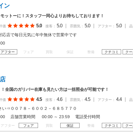
イン
をモットーに！スタッフ一同心よりお待ちしております！
5.0
5.0
|
5.0
|
5.0
|
評価
接客：
雰囲気：
アフター：
品
対応店で毎日元気に年中無休で営業中です
20:00
アフター
フェア
買取
保証
整備
クチコミ
クー
村店
！！全国のガリバー在庫も見たい方は一括照会が可能です！
4.5
4.6
|
4.5
|
4.4
|
評価
接客：
雰囲気：
アフター：
品
さい⇒００７８－６００２－６８５７７０
 20:00 店舗営業時間 00:00 ～ 23:59 電話受付時間
アフター
フェア
買取
保証
整備
クチコミ
クー