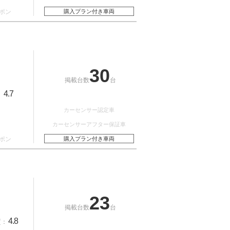
ポン
購入プラン付き車両
30
掲載台数
台
4.7
：
カーセンサー認定車
カーセンサーアフター保証車
ポン
購入プラン付き車両
23
掲載台数
台
4.8
質：