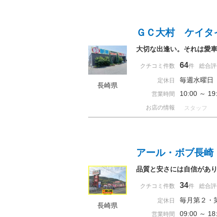
ＧＣ大村 ケイタ
大切な出逢い。それは愛
64
クチコミ件数
件
総合評
毎週水曜日
定休日
長崎県
10:00 ～ 
営業時間
お店の情報
スタッフ
アール・ボブ長崎
品質と安さには自信があ
34
クチコミ件数
件
総合評
毎月第２・
定休日
長崎県
09:00 ～
営業時間