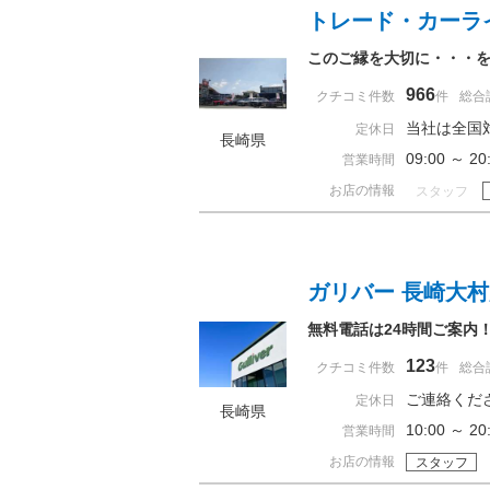
トレード・カーラ
このご縁を大切に・・・
966
クチコミ件数
件
総合
当社は全国
定休日
長崎県
09:00 ～ 
営業時間
お店の情報
スタッフ
ガリバー 長崎大
無料電話は24時間ご案内
123
クチコミ件数
件
総合
ご連絡くだ
定休日
長崎県
10:00 ～
営業時間
お店の情報
スタッフ