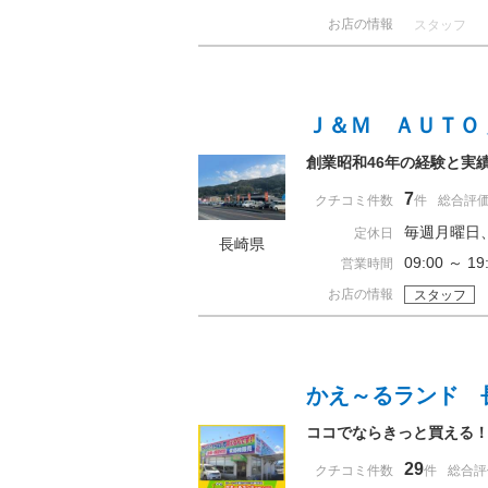
お店の情報
スタッフ
Ｊ＆Ｍ ＡＵＴＯ
創業昭和46年の経験と実
7
クチコミ件数
件
総合評
毎週月曜日
定休日
長崎県
09:00 ～ 
営業時間
お店の情報
スタッフ
かえ～るランド 
ココでならきっと買える
29
クチコミ件数
件
総合評