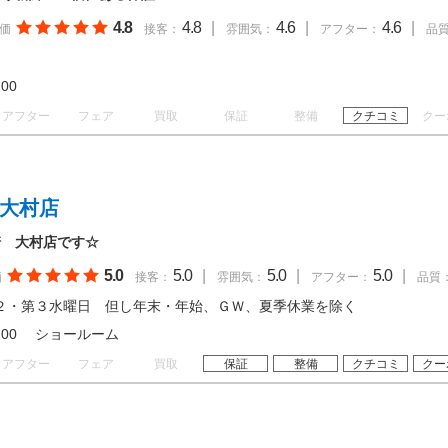
4.8
4.8
|
4.6
|
4.6
|
価
接客：
雰囲気：
アフター：
品
18:00
アフター
フェア
買取
保証
整備
クチコミ
クー
 大村店
崎 大村店です☆
5.0
5.0
|
5.0
|
5.0
|
価
接客：
雰囲気：
アフター：
品質
２・第３水曜日 但し年末・年始、ＧＷ、夏季休業を除く
 18:00 ショールーム
アフター
フェア
買取
保証
整備
クチコミ
クー