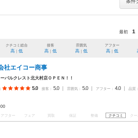
条件
1
最初
クチコミ総合
接客
雰囲気
アフター
高
低
高
低
高
低
高
低
｜
｜
｜
｜
会社エイコー商事
ローバルクレスト北大村店ＯＰＥＮ！！
5.0
5.0
|
5.0
|
4.0
|
価
接客：
雰囲気：
アフター：
品質
18:00
アフター
フェア
買取
保証
整備
クチコミ
クー