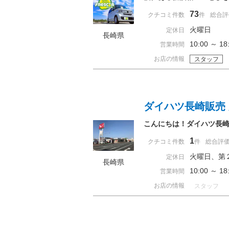
73
クチコミ件数
件
総合評
火曜日
定休日
長崎県
10:00 ～ 
営業時間
お店の情報
スタッフ
ダイハツ長崎販売
こんにちは！ダイハツ長
1
クチコミ件数
件
総合評
火曜日、第
定休日
長崎県
10:00 ～
営業時間
お店の情報
スタッフ