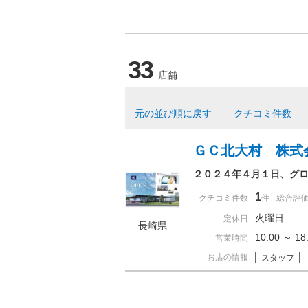
33
店舗
元の並び順に戻す
クチコミ件数
ＧＣ北大村 株式
２０２４年４月１日、グ
1
クチコミ件数
件
総合評
火曜日
定休日
長崎県
10:00 ～ 
営業時間
お店の情報
スタッフ