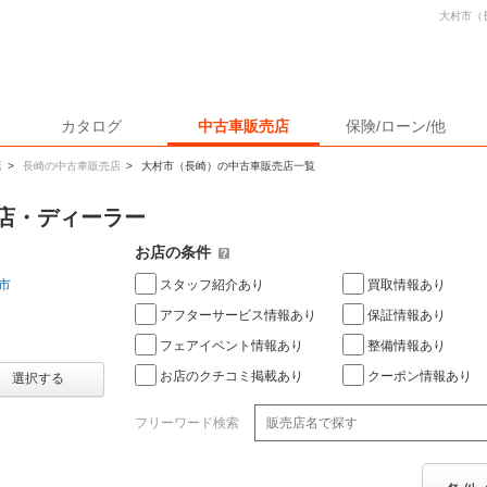
大村市（
カタログ
中古車販売店
保険/ローン/他
店
>
長崎の中古車販売店
>
大村市（長崎）の中古車販売店一覧
店・ディーラー
お店の条件
スタッフ紹介あり
買取情報あり
市
アフターサービス情報あり
保証情報あり
フェアイベント情報あり
整備情報あり
お店のクチコミ掲載あり
クーポン情報あり
選択する
フリーワード検索