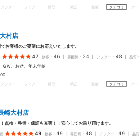
アフター
フェア
買取
保証
整備
クチコミ
クー
 大村店
績でお客様のご要望にお応えいたします。
4.7
4.6
|
3.4
|
4.8
|
価
接客：
雰囲気：
アフター：
品質
、ＧＷ、お盆、年末年始
19:00
アフター
フェア
買取
保証
整備
クチコミ
クー
長崎大村店
！！点検・整備・保証も充実！！安心してお乗り頂けます。
4.9
4.9
|
4.8
|
4.9
|
価
接客：
雰囲気：
アフター：
品