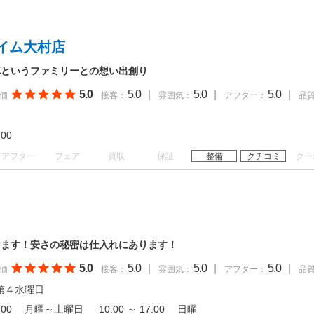
イム大村店
車というファミリーとの想い出創り
5.0
5.0
|
5.0
|
5.0
|
価
接客：
雰囲気：
アフター：
品
19:00
アフター
フェア
買取
保証
整備
クチコミ
クー
ります！安さの秘密は仕入れにあります！
5.0
5.0
|
5.0
|
5.0
|
価
接客：
雰囲気：
アフター：
品
第４水曜日
 18:00 月曜～土曜日 10:00 ～ 17:00 日曜