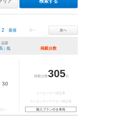
クリア
検索する
2
最後
前へ
次へ
品質
高
低
掲載台数
｜
305
掲載台数
台
3.0
：
カーセンサー認定車
カーセンサーアフター保証車
ポン
購入プラン付き車両