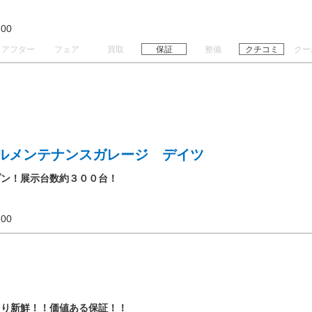
19:00
アフター
フェア
買取
保証
整備
クチコミ
クー
ルメンテナンスガレージ デイツ
プン！展示台数約３００台！
18:00
きり新鮮！！価値ある保証！！