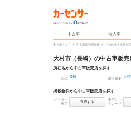
中古車
輸入車
中古車トップ
>
中古車販売店検索
>
九州の中古車販売
大村市（長崎）の中古車販売
所在地から中古車販売店を探す
長崎
大村
地域
市区町村
掲載物件から中古車販売店を探す
メーカー
モデル・
選択する
車名
グレード