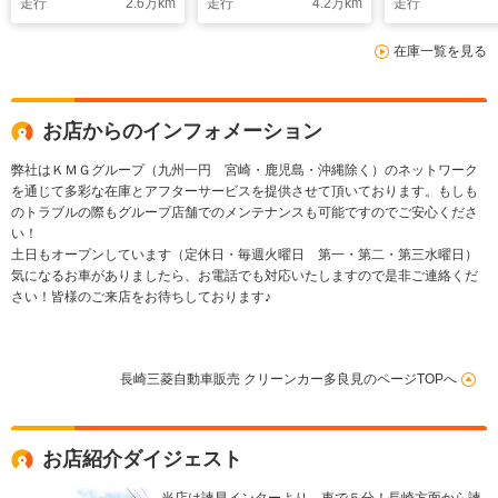
走行
2.6
万km
走行
4.2
万km
走行
キ・障害物セ
両側電動スラ
在庫一覧を見る
お店からのインフォメーション
弊社はＫＭＧグループ（九州一円 宮崎・鹿児島・沖縄除く）のネットワーク
を通じて多彩な在庫とアフターサービスを提供させて頂いております。もしも
のトラブルの際もグループ店舗でのメンテナンスも可能ですのでご安心くださ
い！
土日もオープンしています（定休日・毎週火曜日 第一・第二・第三水曜日）
気になるお車がありましたら、お電話でも対応いたしますので是非ご連絡くだ
さい！皆様のご来店をお待ちしております♪
長崎三菱自動車販売 クリーンカー多良見のページTOPへ
お店紹介ダイジェスト