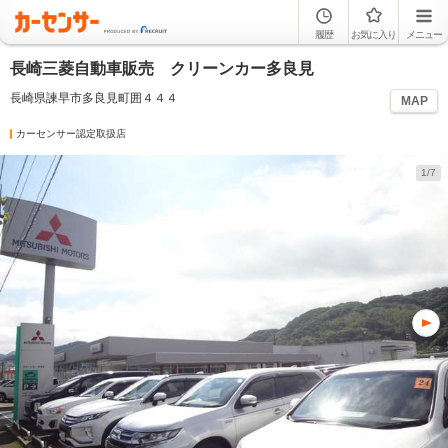
履歴
お気に入り
メニュー
長崎三菱自動車販売 クリーンカー多良見
長崎県諫早市多良見町囲４４４
MAP
カーセンサー認定取扱店
1/7