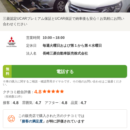
三菱認定UCARプレミアム保証とUCAR保証で納車後も安心！お気軽にお問い
合わせください
営業時間
10:00～18:00
定休日
毎週火曜日および第１から第４水曜日
法人名
長崎三菱自動車販売株式会社
無
電話する
料
※車の購入に関するご相談・確認専用ダイヤルです。その他のお問い合わせはご遠慮くださ
い。
4.8
クチコミ総合評価：
（投稿数11件）
4.8
4.7
4.8
4.7
接客 :
雰囲気 :
アフター :
品質 :
この販売店で購入された方のクチコミでは
「
接客の満足度
」が特に評価されています