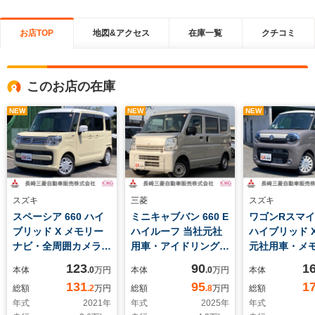
お店TOP
地図&アクセス
在庫一覧
クチコミ
このお店の在庫
NEW
NEW
NEW
スズキ
三菱
スズキ
スペーシア 660 ハイ
ミニキャブバン 660 E
ワゴンRスマイル
ブリッド X メモリー
ハイルーフ 当社元社
ハイブリッド X
ナビ・全周囲カメラ・
用車・アイドリングス
元社用車・メ
クルーズコントロー
トップ・横滑り防止・
ビ・全周囲カ
123
90
1
本体
.0
万円
本体
.0
万円
本体
ル・衝突軽減ブレー
障害物センサー・ETC
イドリングス
131
95
1
総額
.2
万円
総額
.8
万円
総額
キ・ETC
クルーズコン
年式
2021
年
年式
2025
年
年式
ル・衝突軽減