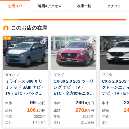
お店TOP
地図&アクセス
在庫一覧
クチコミ
このお店の在庫
NEW
ダイハツ
マツダ
マツダ
ミライース 660 X リ
CX-30 2.0 20S ツーリ
CX-5 2.0 20
ミテッド SAIII ナビ・
ング ナビ・TV・
クトーンエデ
TV・ETC・バックモ
ETC・全方位モニタ
ナビ・TV・E
ニター
ー・シートヒーター
方位モニター
99
269
2
本体
.8
万円
本体
.8
万円
本体
ヒーター
106
278
2
総額
.1
万円
総額
.9
万円
総額
年式
2022
年
年式
2025
年
年式
走行
1.4
万km
走行
2.1
万km
走行