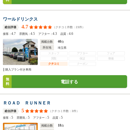
料
ワールドリンクス
4.7
（クチコミ件数：
23
件）
総合評価
4.7
4.5
4.3
4.6
接客：
雰囲気：
アフター：
品質：
40
掲載台数
台
所在地
埼玉県
スタッフ
アフター
フェア
買取
保証
整備
クチコミ
クーポン
購入プラン付き車両
無
電話する
料
ＲＯＡＤ ＲＵＮＮＥＲ
5
（クチコミ件数：
3
件）
総合評価
5
5
5
5
接客：
雰囲気：
アフター：
品質：
18
掲載台数
台