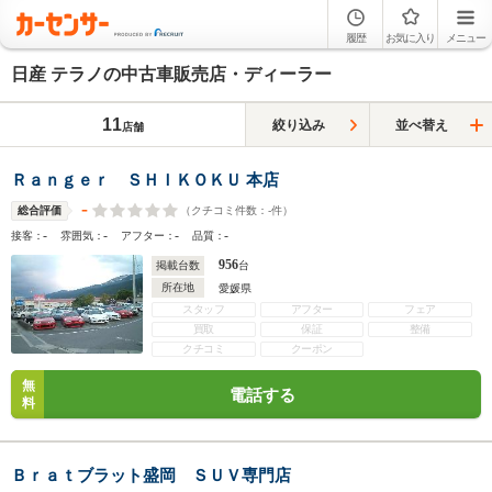
履歴
お気に入り
メニュー
日産 テラノの中古車販売店・ディーラー
11
絞り込み
並べ替え
店舗
Ｒａｎｇｅｒ ＳＨＩＫＯＫＵ 本店
-
（クチコミ件数：
-
件）
総合評価
-
-
-
-
接客：
雰囲気：
アフター：
品質：
956
掲載台数
台
所在地
愛媛県
スタッフ
アフター
フェア
買取
保証
整備
クチコミ
クーポン
無
電話する
料
Ｂｒａｔブラット盛岡 ＳＵＶ専門店