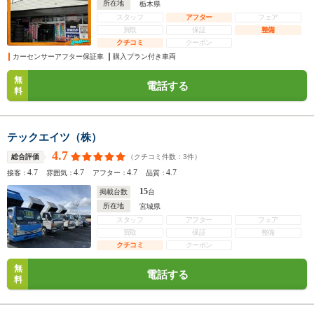
所在地
栃木県
スタッフ
アフター
フェア
買取
保証
整備
クチコミ
クーポン
カーセンサーアフター保証車
購入プラン付き車両
無
電話する
料
テックエイツ（株）
4.7
（クチコミ件数：
3
件）
総合評価
4.7
4.7
4.7
4.7
接客：
雰囲気：
アフター：
品質：
15
掲載台数
台
所在地
宮城県
スタッフ
アフター
フェア
買取
保証
整備
クチコミ
クーポン
無
電話する
料