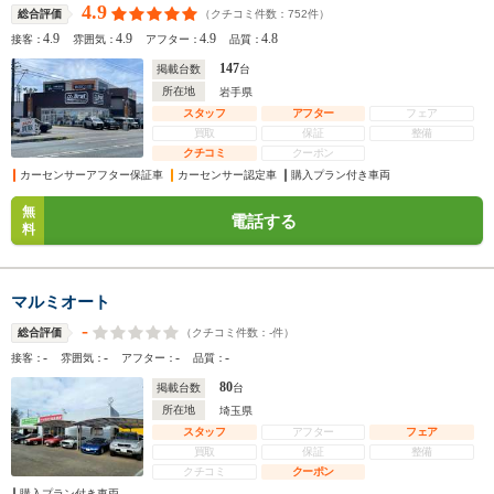
4.9
（クチコミ件数：
752
件）
総合評価
4.9
4.9
4.9
4.8
接客：
雰囲気：
アフター：
品質：
147
掲載台数
台
所在地
岩手県
スタッフ
アフター
フェア
買取
保証
整備
クチコミ
クーポン
カーセンサーアフター保証車
カーセンサー認定車
購入プラン付き車両
無
電話する
料
マルミオート
-
（クチコミ件数：
-
件）
総合評価
-
-
-
-
接客：
雰囲気：
アフター：
品質：
80
掲載台数
台
所在地
埼玉県
スタッフ
アフター
フェア
買取
保証
整備
クチコミ
クーポン
購入プラン付き車両