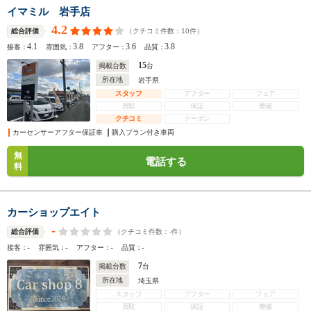
イマミル 岩手店
4.2
（クチコミ件数：
10
件）
総合評価
4.1
3.8
3.6
3.8
接客：
雰囲気：
アフター：
品質：
15
掲載台数
台
所在地
岩手県
スタッフ
アフター
フェア
買取
保証
整備
クチコミ
クーポン
カーセンサーアフター保証車
購入プラン付き車両
無
電話する
料
カーショップエイト
-
（クチコミ件数：
-
件）
総合評価
-
-
-
-
接客：
雰囲気：
アフター：
品質：
7
掲載台数
台
所在地
埼玉県
スタッフ
アフター
フェア
買取
保証
整備