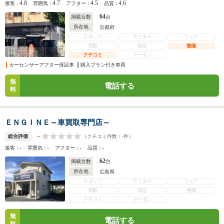
4.8
4.7
4.5
4.6
接客：
雰囲気：
アフター：
品質：
64
掲載台数
台
所在地
京都府
スタッフ
アフター
フェア
買取
保証
整備
クチコミ
クーポン
カーセンサーアフター保証車
購入プラン付き車両
無
電話する
料
ＥＮＧＩＮＥ～車買取専門店～
-
（クチコミ件数：
-
件）
総合評価
-
-
-
-
接客：
雰囲気：
アフター：
品質：
62
掲載台数
台
所在地
広島県
スタッフ
アフター
フェア
買取
保証
整備
クチコミ
クーポン
無
電話する