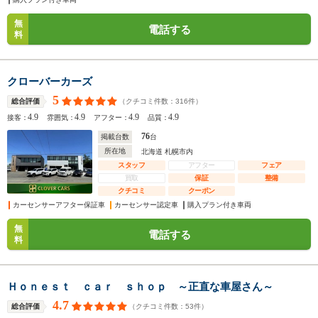
無
電話する
料
クローバーカーズ
5
（クチコミ件数：
316
件）
総合評価
4.9
4.9
4.9
4.9
接客：
雰囲気：
アフター：
品質：
76
掲載台数
台
所在地
北海道 札幌市内
スタッフ
アフター
フェア
買取
保証
整備
クチコミ
クーポン
カーセンサーアフター保証車
カーセンサー認定車
購入プラン付き車両
無
電話する
料
Ｈｏｎｅｓｔ ｃａｒ ｓｈｏｐ ～正直な車屋さん～
4.7
（クチコミ件数：
53
件）
総合評価