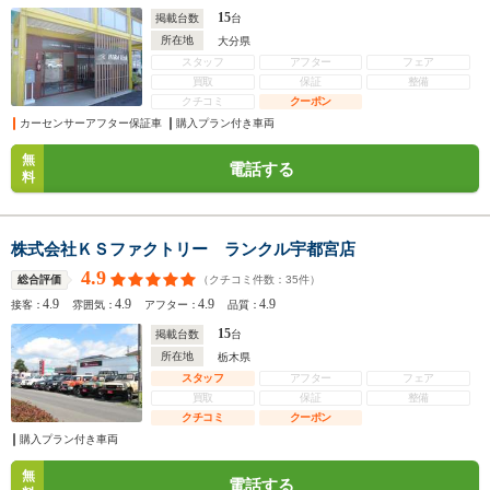
15
掲載台数
台
所在地
大分県
スタッフ
アフター
フェア
買取
保証
整備
クチコミ
クーポン
カーセンサーアフター保証車
購入プラン付き車両
無
電話する
料
株式会社ＫＳファクトリー ランクル宇都宮店
4.9
（クチコミ件数：
35
件）
総合評価
4.9
4.9
4.9
4.9
接客：
雰囲気：
アフター：
品質：
15
掲載台数
台
所在地
栃木県
スタッフ
アフター
フェア
買取
保証
整備
クチコミ
クーポン
購入プラン付き車両
無
電話する