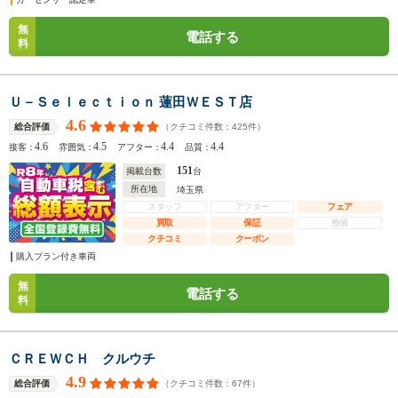
無
電話する
料
Ｕ－Ｓｅｌｅｃｔｉｏｎ 蓮田ＷＥＳＴ店
4.6
（クチコミ件数：
425
件）
総合評価
4.6
4.5
4.4
4.4
接客：
雰囲気：
アフター：
品質：
151
掲載台数
台
所在地
埼玉県
スタッフ
アフター
フェア
買取
保証
整備
クチコミ
クーポン
購入プラン付き車両
無
電話する
料
ＣＲＥＷＣＨ クルウチ
4.9
（クチコミ件数：
67
件）
総合評価