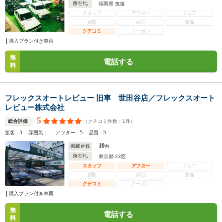
所在地
福岡県 筑後
スタッフ
アフター
フェア
買取
保証
整備
クチコミ
クーポン
購入プラン付き車両
無
電話する
料
フレックスオートレビュー 旧車 世田谷店／フレックスオート
レビュー株式会社
5
（クチコミ件数：
1
件）
総合評価
5
-
5
5
接客：
雰囲気：
アフター：
品質：
10
掲載台数
台
所在地
東京都 23区
スタッフ
アフター
フェア
買取
保証
整備
クチコミ
クーポン
購入プラン付き車両
無
電話する
料