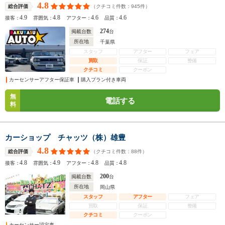
4.8
（クチコミ件数：
945
件）
総合評価
4.9
4.8
4.6
4.6
接客：
雰囲気：
アフター：
品質：
274
掲載台数
台
所在地
千葉県
スタッフ
アフター
フェア
買取
保証
整備
クチコミ
クーポン
カーセンサーアフター保証車
購入プラン付き車両
無
電話する
料
カーショップ チャッツ（株）雄豊
4.8
（クチコミ件数：
88
件）
総合評価
4.8
4.9
4.8
4.8
接客：
雰囲気：
アフター：
品質：
200
掲載台数
台
所在地
岡山県
スタッフ
アフター
フェア
買取
保証
整備
クチコミ
クーポン
カーセンサー認定車