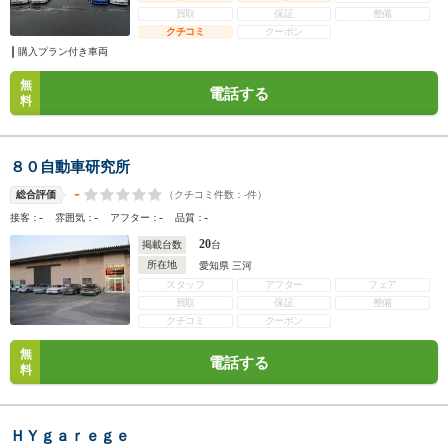
買取
保証
整備
クチコミ
クーポン
購入プラン付き車両
無
電話する
料
８０自動車研究所
-
（クチコミ件数：
-
件）
総合評価
-
-
-
-
接客：
雰囲気：
アフター：
品質：
20
掲載台数
台
所在地
愛知県 三河
スタッフ
アフター
フェア
買取
保証
整備
クチコミ
クーポン
無
電話する
料
ＨＹｇａｒｅｇｅ