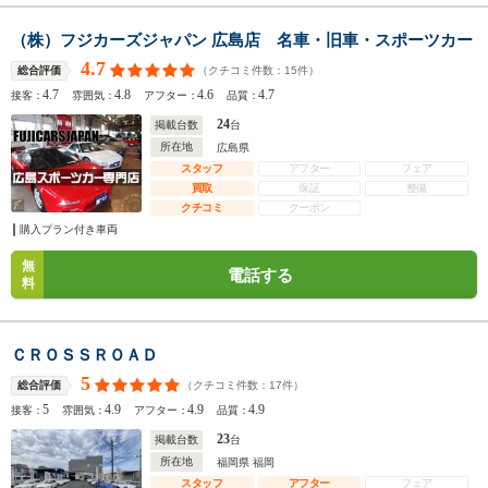
（株）フジカーズジャパン 広島店 名車・旧車・スポーツカー
4.7
（クチコミ件数：
15
件）
総合評価
4.7
4.8
4.6
4.7
接客：
雰囲気：
アフター：
品質：
24
掲載台数
台
所在地
広島県
スタッフ
アフター
フェア
買取
保証
整備
クチコミ
クーポン
購入プラン付き車両
無
電話する
料
ＣＲＯＳＳＲＯＡＤ
5
（クチコミ件数：
17
件）
総合評価
5
4.9
4.9
4.9
接客：
雰囲気：
アフター：
品質：
23
掲載台数
台
所在地
福岡県 福岡
スタッフ
アフター
フェア