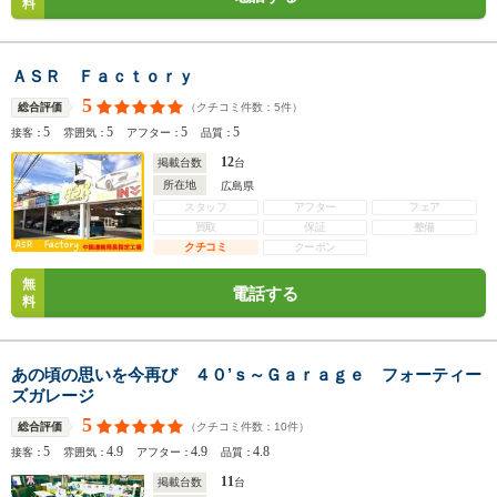
料
ＡＳＲ Ｆａｃｔｏｒｙ
5
（クチコミ件数：
5
件）
総合評価
5
5
5
5
接客：
雰囲気：
アフター：
品質：
12
掲載台数
台
所在地
広島県
スタッフ
アフター
フェア
買取
保証
整備
クチコミ
クーポン
無
電話する
料
あの頃の思いを今再び ４０’ｓ～Ｇａｒａｇｅ フォーティー
ズガレージ
5
（クチコミ件数：
10
件）
総合評価
5
4.9
4.9
4.8
接客：
雰囲気：
アフター：
品質：
11
掲載台数
台