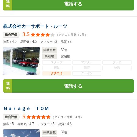
無
電話する
料
株式会社カーサポート・ルーツ
3.5
（クチコミ件数：
2
件）
総合評価
4.5
4.5
3
3
接客：
雰囲気：
アフター：
品質：
39
掲載台数
台
所在地
宮城県
スタッフ
アフター
フェア
買取
保証
整備
クチコミ
クーポン
無
電話する
料
Ｇａｒａｇｅ ＴＯＭ
5
（クチコミ件数：
4
件）
総合評価
5
4.7
5
4.8
接客：
雰囲気：
アフター：
品質：
30
掲載台数
台