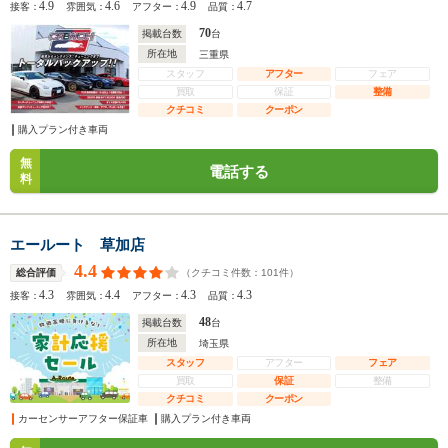
4.9
4.6
4.9
4.7
接客：
雰囲気：
アフター：
品質：
70
掲載台数
台
所在地
三重県
スタッフ
アフター
フェア
買取
保証
整備
クチコミ
クーポン
購入プラン付き車両
無
電話する
料
エールート 草加店
4.4
（クチコミ件数：
101
件）
総合評価
4.3
4.4
4.3
4.3
接客：
雰囲気：
アフター：
品質：
48
掲載台数
台
所在地
埼玉県
スタッフ
アフター
フェア
買取
保証
整備
クチコミ
クーポン
カーセンサーアフター保証車
購入プラン付き車両