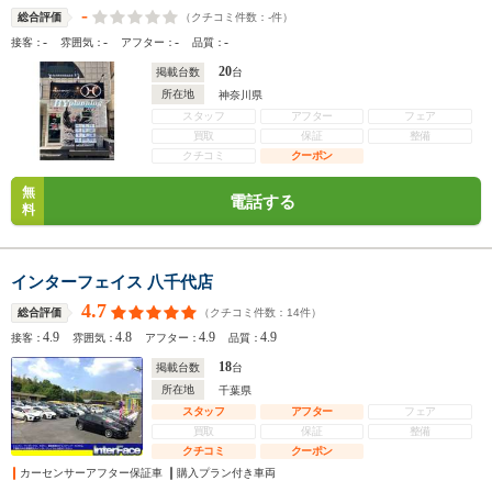
-
（クチコミ件数：
-
件）
総合評価
-
-
-
-
接客：
雰囲気：
アフター：
品質：
20
掲載台数
台
所在地
神奈川県
スタッフ
アフター
フェア
買取
保証
整備
クチコミ
クーポン
無
電話する
料
インターフェイス 八千代店
4.7
（クチコミ件数：
14
件）
総合評価
4.9
4.8
4.9
4.9
接客：
雰囲気：
アフター：
品質：
18
掲載台数
台
所在地
千葉県
スタッフ
アフター
フェア
買取
保証
整備
クチコミ
クーポン
カーセンサーアフター保証車
購入プラン付き車両