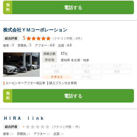
無
電話する
料
株式会社ＹＭコーポレーション
5
（クチコミ件数：
4
件）
総合評価
5
5
4.8
4.8
接客：
雰囲気：
アフター：
品質：
17
掲載台数
台
所在地
愛知県 名古屋・知多
スタッフ
アフター
フェア
買取
保証
整備
クチコミ
クーポン
カーセンサーアフター保証車
購入プラン付き車両
無
電話する
料
ＨＩＲＡ ｌｉｎｋ
-
（クチコミ件数：
-
件）
総合評価
-
-
-
-
接客：
雰囲気：
アフター：
品質：