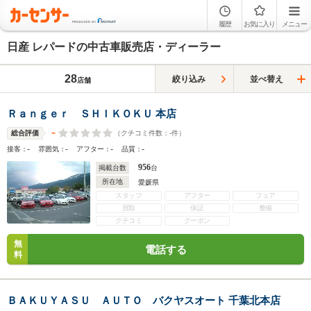
履歴
お気に入り
メニュー
日産 レパードの中古車販売店・ディーラー
28
絞り込み
並べ替え
店舗
Ｒａｎｇｅｒ ＳＨＩＫＯＫＵ 本店
-
（クチコミ件数：
-
件）
総合評価
-
-
-
-
接客：
雰囲気：
アフター：
品質：
956
掲載台数
台
所在地
愛媛県
スタッフ
アフター
フェア
買取
保証
整備
クチコミ
クーポン
無
電話する
料
ＢＡＫＵＹＡＳＵ ＡＵＴＯ バクヤスオート 千葉北本店