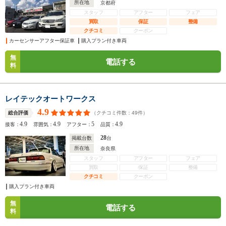
所在地
京都府
スタッフ
アフター
フェア
買取
保証
整備
クチコミ
クーポン
カーセンサーアフター保証車
購入プラン付き車両
無
電話する
料
レイテックオートワークス
4.9
（クチコミ件数：
49
件）
総合評価
4.9
4.9
5
4.9
接客：
雰囲気：
アフター：
品質：
28
掲載台数
台
所在地
奈良県
スタッフ
アフター
フェア
買取
保証
整備
クチコミ
クーポン
購入プラン付き車両
無
電話する
料