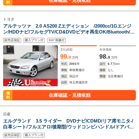
在庫確認・見積依頼
料
トヨタ
アルテッツァ 2.0 AS200 Zエディション /2000cc/1Gエンジ
ン/HDDナビ/フルセグTV/CD&DVDビデオ再生OK/Bluetooth/ミ
ュージックサーバー/ETC/17インチアルミ/キーレス/ドアバイザ
販売店保証
購入プラン付
360°画像付
ー
支払総額
本体価格
99.
98.
9
9
万円
万円
年式
2001
年
走行
6.7
万km
車検
車検整備付
修復
なし
保証
保証付
整備
法定整備付
住所
埼玉県蓮田市
無
在庫確認・見積依頼
料
日産
エルグランド 3.5 ライダー DVDナビ/CDMD/リア席モニタ-/
白革シート/フルエアロ/後期型/ウッドコンビハンドル/ドアバイ
ザー/リア5面ダークガラス
販売店保証
購入プラン付