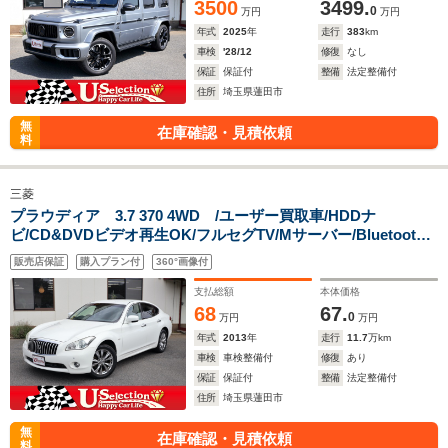
3500
3499.
0
万円
万円
年式
2025
年
走行
383
km
車検
'28/12
修復
なし
保証
保証付
整備
法定整備付
住所
埼玉県蓮田市
無
在庫確認・見積依頼
料
三菱
プラウディア 3.7 370 4WD /ユーザー買取車/HDDナ
ビ/CD&DVDビデオ再生OK/フルセグTV/Mサーバー/Bluetooth/
黒半革シート/助手席オットマン/前席パワーシート/追従クルコ
販売店保証
購入プラン付
360°画像付
ン/バック&サイドカメラ/18インチアルミ/前後コーナーセンサ
ー/4WD
支払総額
本体価格
68
67.
0
万円
万円
年式
2013
年
走行
11.7
万km
車検
車検整備付
修復
あり
保証
保証付
整備
法定整備付
住所
埼玉県蓮田市
無
在庫確認・見積依頼
料