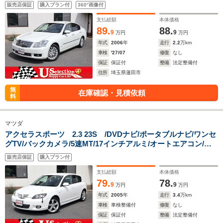
パワーシート/BOSEサウンド/バック&サイドカメラ/ビルトイン
販売店保証
購入プラン付
360°画像付
ETC/ワンオーナー
支払総額
本体価格
89.
88.
9
9
万円
万円
年式
2006
年
走行
2.2
万km
車検
'27/07
修復
なし
保証
保証付
整備
法定整備付
住所
埼玉県蓮田市
無
在庫確認・見積依頼
料
マツダ
アクセラスポーツ 2.3 23S /DVDナビ/ポータブルナビ/ワンセ
グTV/バックカメラ/5速MT/17インチアルミ/オートエアコン/リ
アスポ/キーレス/キセノン/ドアバイザー
販売店保証
購入プラン付
支払総額
本体価格
79.
78.
9
9
万円
万円
年式
2005
年
走行
3.4
万km
車検
車検整備付
修復
なし
保証
保証付
整備
法定整備付