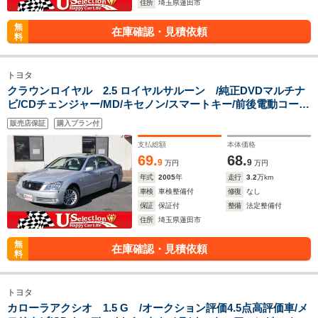
住所
埼玉県蓮田市
無
在庫確認・見積依頼
料
トヨタ
クラウンロイヤル 2.5 ロイヤルサルーン /純正DVDマルチナ
ビ/CDチェンジャー/MD/キセノン/スマートキー/前後電動コーナ
ーポール/バックカメラ/クルーズコントロール/サンルーフ/純正
販売店保証
購入プラン付
アルミ/ワンオーナー/ディーラー記録簿19枚
支払総額
本体価格
69.
68.
9
9
万円
万円
年式
2005
年
走行
3.2
万km
車検
車検整備付
修復
なし
保証
保証付
整備
法定整備付
住所
埼玉県蓮田市
無
在庫確認・見積依頼
料
トヨタ
カローラアクシオ 1.5 G /オークション評価4.5点高評価車/メ