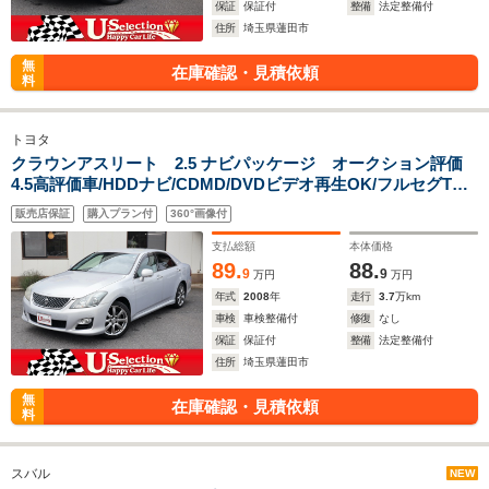
保証
保証付
整備
法定整備付
住所
埼玉県蓮田市
無
在庫確認・見積依頼
料
トヨタ
クラウンアスリート 2.5 ナビパッケージ オークション評価
4.5高評価車/HDDナビ/CDMD/DVDビデオ再生OK/フルセグTV/
キセノン/バックカメラ/ビルトインETC/クルコン/エアロ/リアス
販売店保証
購入プラン付
360°画像付
ポ/パワーシート/スマートキー/
支払総額
本体価格
89.
88.
9
9
万円
万円
年式
2008
年
走行
3.7
万km
車検
車検整備付
修復
なし
保証
保証付
整備
法定整備付
住所
埼玉県蓮田市
無
在庫確認・見積依頼
料
スバル
NEW