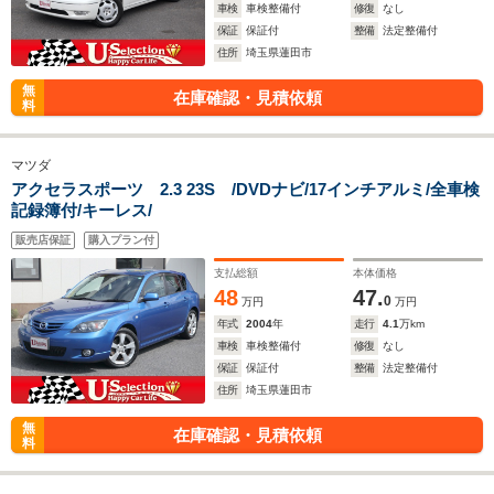
車検
車検整備付
修復
なし
保証
保証付
整備
法定整備付
住所
埼玉県蓮田市
無
在庫確認・見積依頼
料
マツダ
アクセラスポーツ 2.3 23S /DVDナビ/17インチアルミ/全車検
記録簿付/キーレス/
販売店保証
購入プラン付
支払総額
本体価格
48
47.
0
万円
万円
年式
2004
年
走行
4.1
万km
車検
車検整備付
修復
なし
保証
保証付
整備
法定整備付
住所
埼玉県蓮田市
無
在庫確認・見積依頼
料