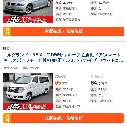
年式
2009
年
走行
3.2
万km
車検
車検整備付
修復
なし
保証
保証付
整備
法定整備付
住所
埼玉県蓮田市
無
在庫確認・見積依頼
料
日産
エルグランド 3.5 X /CD/Wサンルーフ/左自動ドア/スマート
キー/スポーツモード付AT/純正アルミ/ドアバイザー/ウッドコン
ビハンドル
販売店保証
購入プラン付
支払総額
本体価格
65
64.
0
万円
万円
年式
2002
年
走行
5.6
万km
車検
車検整備付
修復
なし
保証
保証付
整備
法定整備付
住所
埼玉県蓮田市
無
在庫確認・見積依頼
料