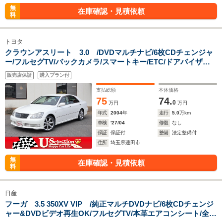
無
在庫確認・見積依頼
料
トヨタ
クラウンアスリート 3.0 /DVDマルチナビ/6枚CDチェンジャ
ー/フルセグTV/バックカメラ/スマートキー/ETC/ドアバイザー/
前席パワーシート/純正アルミ/クルーズコントロール/ダッシュ
販売店保証
購入プラン付
板割れ補修済み
支払総額
本体価格
75
74.
0
万円
万円
年式
2004
年
走行
5.0
万km
車検
'27/04
修復
なし
保証
保証付
整備
法定整備付
住所
埼玉県蓮田市
無
在庫確認・見積依頼
料
日産
フーガ 3.5 350XV VIP /純正マルチDVDナビ/6枚CDチェンジ
ャー&DVDビデオ再生OK/フルセグTV/本革エアコンシート/全席