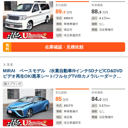
支払総額
本体価格
89.
88.
9
9
万円
万円
年式
2001
年
走行
4.1
万km
車検
車検整備付
修復
なし
保証
保証付
整備
法定整備付
住所
埼玉県蓮田市
無
在庫確認・見積依頼
料
トヨタ
MIRAI ベースモデル /水素自動車/9インチSDナビ/CD&DVD
ビデオ再生OK/黒革シート/フルセグTV/Bカメラ/レーダークル
コン/ステアヒーター/シートヒーター/Bluetooth/スマートキ
購入プラン付
ー/LEDヘッドライト/アルミ/ビルトインETC
支払総額
本体価格
85
84.
0
万円
万円
年式
2017
年
走行
3.2
万km
車検
車検整備付
修復
なし
保証
保証無
整備
法定整備付
住所
埼玉県蓮田市