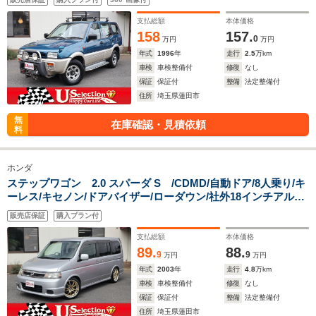
支払総額
本体価格
158
157.
0
万円
万円
年式
1996
年
走行
2.5
万km
車検
車検整備付
修復
なし
保証
保証付
整備
法定整備付
住所
埼玉県蓮田市
無
在庫確認・見積依頼
料
ホンダ
ステップワゴン 2.0 スパーダ S /CDMD/自動ドア/8人乗り/キ
ーレス/キセノン/ドアバイザー/ローダウン/社外18インチアルミ/
社外マフラー/リアスポ/後期型
販売店保証
購入プラン付
支払総額
本体価格
89.
88.
9
9
万円
万円
年式
2003
年
走行
4.8
万km
車検
車検整備付
修復
なし
保証
保証付
整備
法定整備付
住所
埼玉県蓮田市