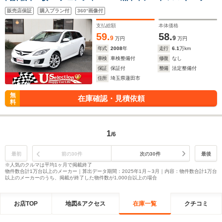
シュスタート/フロント&サイドエアロ/Rスポ/パワーシート/18
販売店保証
購入プラン付
360°画像付
アルミ/BOSEサウンド/スポーツモード付AT/パドルシフト
支払総額
本体価格
59.
58.
9
9
万円
万円
年式
2008
年
走行
6.1
万km
車検
車検整備付
修復
なし
保証
保証付
整備
法定整備付
住所
埼玉県蓮田市
無
在庫確認・見積依頼
料
1
/6
最初
前の30件
次の30件
最後
※人気のクルマは平均1ヶ月で掲載終了
物件数合計1万台以上のメーカー｜算出データ期間：2025年1月～3月｜内容：物件数合計1万台
以上のメーカーのうち、掲載が終了した物件数が1,000台以上の場合
お店TOP
地図&アクセス
在庫一覧
クチコミ