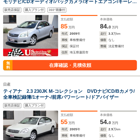
モリナビ/CDオーディオ/バックカメラ/オートエアコン/キーレ
ス/ドアバイザー/純正シートカバー/5速MT/タコメーター/ワンオ
販売店保証
購入プラン付
360°画像付
ーナー
支払総額
本体価格
85
84.
0
万円
万円
年式
2009
年
走行
3.3
万km
車検
車検整備付
修復
なし
保証
保証付
整備
法定整備付
住所
埼玉県蓮田市
無
在庫確認・見積依頼
料
日産
ティアナ 2.3 230JK M-コレクション DVDナビ/CD/Bカメラ/
全車検記録簿/1オーナ-/前席パワーシート/ドアバイザー
販売店保証
購入プラン付
支払総額
本体価格
55
54.
0
万円
万円
年式
2005
年
走行
2.9
万km
車検
車検整備付
修復
なし