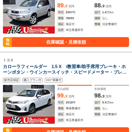
89.
88.
9
9
万円
万円
年式
2007
年
走行
1.6
万km
車検
'28/02
修復
なし
保証
保証付
整備
法定整備付
住所
埼玉県蓮田市
無
在庫確認・見積依頼
料
トヨタ
カローラフィールダー 1.5 X /教習車/助手席用ブレーキ・ホ
ーンボタン・ウインカースイッチ・スピードメーター・ブレー
キランプ/キーレス/5速MT/リモコンミラー格納/リアスポ/デイラ
販売店保証
購入プラン付
360°画像付
イト/純正アルミ/後期型
支払総額
本体価格
99.
98.
9
9
万円
万円
年式
2018
年
走行
5.4
万km
車検
車検整備付
修復
なし
保証
保証付
整備
法定整備付
住所
埼玉県蓮田市
無