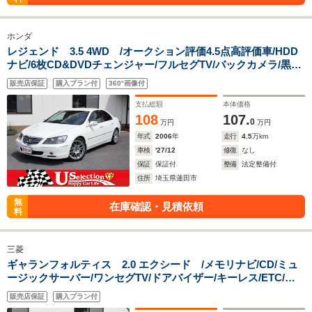
ホンダ
レジェンド 3.5 4WD /オークション評価4.5点高評価車/HDD
ナビ/6枚CD&DVDチェンジャー/フルセグTV/バックカメラ/黒革
エアコンシート/パドルシフト/TEIN製車高調/BBS19インチアル
販売店保証
購入プラン付
360°画像付
ミ/スマートキー
支払総額
本体価格
108
107.
0
万円
万円
年式
2006
年
走行
4.5
万km
車検
'27/12
修復
なし
保証
保証付
整備
法定整備付
住所
埼玉県蓮田市
無
在庫確認・見積依頼
料
三菱
ギャランフォルティス 2.0 エクシード /メモリナビ/CD/ミュ
ージックサーバー/ワンセグTV/ドアバイザー/キーレス/ETC/ス
ポーツモード付AT/オークション評価4.5点高評価車
販売店保証
購入プラン付