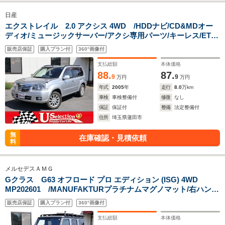
日産
エクストレイル 2.0 アクシス 4WD /HDDナビ/CD&MDオー
ディオ/ミュージックサーバー/アクシ専用パーツ/キーレス/ETC/
リモコンエンジンスターター/キセノン/4WD/
販売店保証
購入プラン付
360°画像付
支払総額
本体価格
88.
87.
9
9
万円
万円
年式
2005
年
走行
8.0
万km
車検
車検整備付
修復
なし
保証
保証付
整備
法定整備付
住所
埼玉県蓮田市
無
在庫確認・見積依頼
料
メルセデスＡＭＧ
Gクラス G63 オフロード プロ エディション (ISG) 4WD
MP202601 /MANUFAKTURプラチナムマグノマット/右ハンド
ル/限定45台/ルーフラゲッジ/背面タイヤホルダー/20インチ
販売店保証
購入プラン付
360°画像付
AMGホイール/ナッパレザーダッシュボード&ルーフハンドル/
スマートキー/ワンオーナー/純正ナビ/買取車
支払総額
本体価格