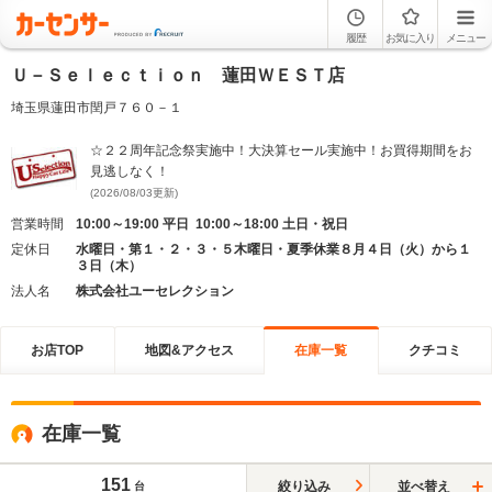
履歴
お気に入り
メニュー
Ｕ－Ｓｅｌｅｃｔｉｏｎ 蓮田ＷＥＳＴ店
埼玉県蓮田市閏戸７６０－１
☆２２周年記念祭実施中！大決算セール実施中！お買得期間をお
見逃しなく！
(2026/08/03更新)
営業時間
10:00～19:00 平日 10:00～18:00 土日・祝日
定休日
水曜日・第１・２・３・５木曜日・夏季休業８月４日（火）から１
３日（木）
法人名
株式会社ユーセレクション
お店TOP
地図&アクセス
在庫一覧
クチコミ
在庫一覧
151
絞り込み
並べ替え
台