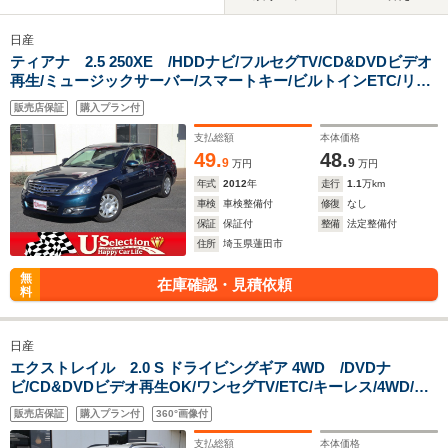
日産
ティアナ 2.5 250XE /HDDナビ/フルセグTV/CD&DVDビデオ
再生/ミュージックサーバー/スマートキー/ビルトインETC/リア
3面ダークガラス
販売店保証
購入プラン付
支払総額
本体価格
49.
48.
9
9
万円
万円
年式
2012
年
走行
1.1
万km
車検
車検整備付
修復
なし
保証
保証付
整備
法定整備付
住所
埼玉県蓮田市
無
在庫確認・見積依頼
料
日産
エクストレイル 2.0 S ドライビングギア 4WD /DVDナ
ビ/CD&DVDビデオ再生OK/ワンセグTV/ETC/キーレス/4WD/リ
アスポ/リア5面ダークガラス/純正アルミ/車検10年2月
販売店保証
購入プラン付
360°画像付
支払総額
本体価格