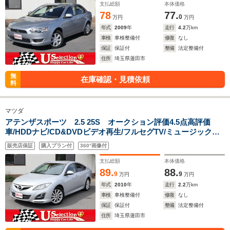
支払総額
本体価格
78
77.
0
万円
万円
年式
2009
年
走行
4.2
万km
車検
車検整備付
修復
なし
保証
保証付
整備
法定整備付
住所
埼玉県蓮田市
無
在庫確認・見積依頼
料
マツダ
アテンザスポーツ 2.5 25S オークション評価4.5点高評価
車/HDDナビ/CD&DVDビデオ再生/フルセグTV/ミュージックサ
ーバー/スマートキー/キセノン/ETC/スポーツモード付AT/クル
販売店保証
購入プラン付
360°画像付
コン/パドルシフト/純正アルミ/リアスポ/BOSEサウンド
支払総額
本体価格
89.
88.
9
9
万円
万円
年式
2010
年
走行
2.2
万km
車検
車検整備付
修復
なし
保証
保証付
整備
法定整備付
住所
埼玉県蓮田市