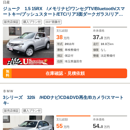
日産
ジューク 1.5 15RX /メモリナビ/ワンセグTV/Bluetooth/スマ
ートキー/プッシュスタート/ETC/リア3面ダークガラス/リアス
ポ/ユーザー買取車/
販売店保証
購入プラン付
360°画像付
支払総額
本体価格
38
37.
0
万円
万円
年式
2011
年
走行
10.3
万km
車検
車検整備付
修復
なし
保証
保証付
整備
法定整備付
住所
埼玉県蓮田市
無
在庫確認・見積依頼
料
ＢＭＷ
3シリーズ 320i /HDDナビ/CD&DVD再生/Bカメラ/スマート
キ-
販売店保証
購入プラン付
支払総額
本体価格
55
54.
0
万円
万円