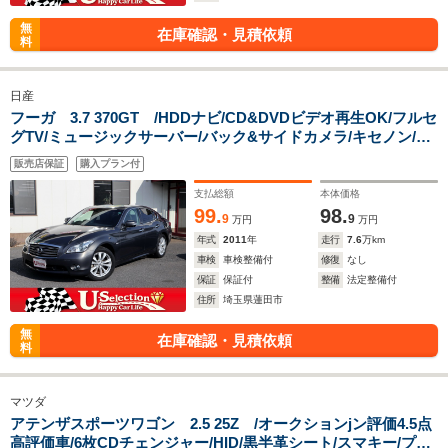
無
在庫確認・見積依頼
料
日産
フーガ 3.7 370GT /HDDナビ/CD&DVDビデオ再生OK/フルセ
グTV/ミュージックサーバー/バック&サイドカメラ/キセノン/ス
マートキー/黒革シート/シートエアコン/パワーシート/追従クル
販売店保証
購入プラン付
コン/ビルトインETC/助手席オットマン
支払総額
本体価格
99.
98.
9
9
万円
万円
年式
2011
年
走行
7.6
万km
車検
車検整備付
修復
なし
保証
保証付
整備
法定整備付
住所
埼玉県蓮田市
無
在庫確認・見積依頼
料
マツダ
アテンザスポーツワゴン 2.5 25Z /オークションjン評価4.5点
高評価車/6枚CDチェンジャー/HID/黒半革シート/スマキー/プッ