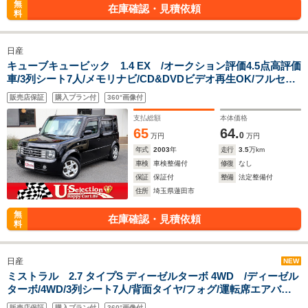
無
在庫確認・見積依頼
料
日産
キューブキュービック 1.4 EX /オークション評価4.5点高評価
車/3列シート7人/メモリナビ/CD&DVDビデオ再生OK/フルセグ
TV/Mサーバー/Bluetooth/ETC/キセノン/スマートキー/スポーツ
販売店保証
購入プラン付
360°画像付
モード付CVT/ステアシフト/アルミ/ドアバイザー/
支払総額
本体価格
65
64.
0
万円
万円
年式
2003
年
走行
3.5
万km
車検
車検整備付
修復
なし
保証
保証付
整備
法定整備付
住所
埼玉県蓮田市
無
在庫確認・見積依頼
料
日産
NEW
ミストラル 2.7 タイプS ディーゼルターボ 4WD /ディーゼル
ターボ/4WD/3列シート7人/背面タイヤ/フォグ/運転席エアバッ
ク
販売店保証
購入プラン付
360°画像付