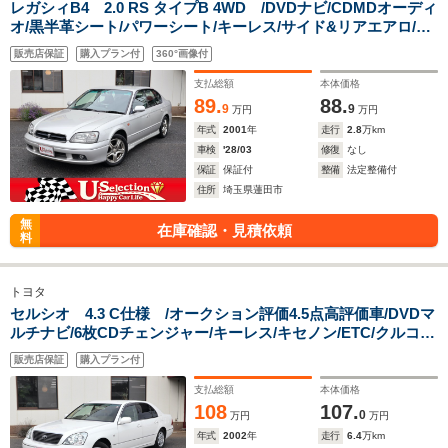
レガシィB4 2.0 RS タイプB 4WD /DVDナビ/CDMDオーディ
オ/黒半革シート/パワーシート/キーレス/サイド&リアエアロ/キ
セノン/C型/全車検ディーラー整備車/ワンオーナー/純正アルミ/
販売店保証
購入プラン付
360°画像付
ドアバイザー/ビルシュタイン足回り
支払総額
本体価格
89.
88.
9
9
万円
万円
年式
2001
年
走行
2.8
万km
車検
'28/03
修復
なし
保証
保証付
整備
法定整備付
住所
埼玉県蓮田市
無
在庫確認・見積依頼
料
トヨタ
セルシオ 4.3 C仕様 /オークション評価4.5点高評価車/DVDマ
ルチナビ/6枚CDチェンジャー/キーレス/キセノン/ETC/クルコ
ン/前席パワーシート/リア電動サンシェード/純正アルミ/エアサ
販売店保証
購入プラン付
ス/
支払総額
本体価格
108
107.
0
万円
万円
年式
2002
年
走行
6.4
万km