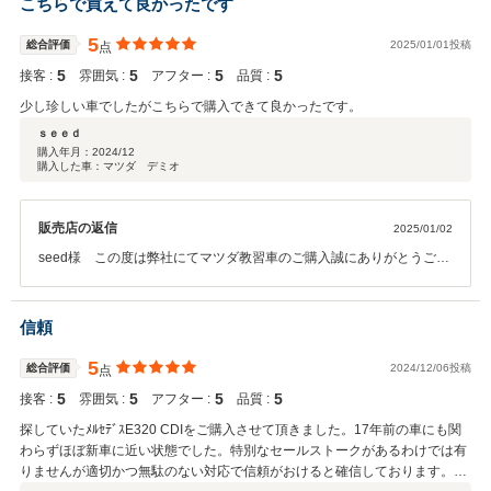
こちらで買えて良かったです
5
総合評価
2025/01/01投稿
点
5
5
5
5
接客 :
雰囲気 :
アフター :
品質 :
少し珍しい車でしたがこちらで購入できて良かったです。
ｓｅｅｄ
購入年月：
2024/12
購入した車：マツダ デミオ
販売店の返信
2025/01/02
seed様 この度は弊社にてマツダ教習車のご購入誠にありがとうござ
いました。契約に際して少しご面倒をおかけ致しましたが、無事にご
納車まで済みこちらとしても安心いたしました。大変珍しいお車です
ので、末長くお乗りいただき、メンテナンス等でもまた弊社をご利用
信頼
頂けますと幸いです。今後ともどうぞよろしくお願い申し上げます。
5
総合評価
2024/12/06投稿
点
5
5
5
5
接客 :
雰囲気 :
アフター :
品質 :
探していたﾒﾙｾﾃﾞｽE320 CDIをご購入させて頂きました。17年前の車にも関
わらずほぼ新車に近い状態でした。特別なセールストークがあるわけでは有
りませんが適切かつ無駄のない対応で信頼がおけると確信しております。関