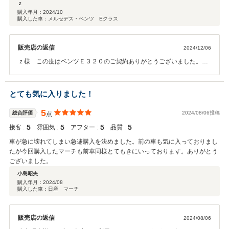
連の整備工場も近くにあり迅速かつリーズナブルに対応して頂けます。何よ
ｚ
りご推奨させて頂きたい点はこの車を探していくつか他のﾃﾞｨｰﾗｰさんと比較
購入年月：
2024/10
購入した車：メルセデス・ベンツ Eクラス
させて頂きましたがｺｽﾄ面で断トツでした。2台目も探して貰おうと思ってお
ります。良いﾃﾞｨｰﾗｰさんと巡り合えました。ありがとうございます。
販売店の返信
2024/12/06
ｚ様 この度はベンツＥ３２０のご契約ありがとうございました。ま
た、ご納車後にご迷惑をおかけしているにも関わらずこのような高評
価のレビューを頂け大変嬉しく思います。整備は基本的に自社認証整
備工場での作業となりますので、車検やオイル交換、お車のお乗り換
とても気に入りました！
え等でお付き合いいただけますと幸いです。今後とも末永くお付き合
いいただければと思います！よろしくお願いいたします。
5
総合評価
2024/08/06投稿
点
5
5
5
5
接客 :
雰囲気 :
アフター :
品質 :
車が急に壊れてしまい急遽購入を決めました。前の車も気に入っておりまし
たが今回購入したマーチも前車同様とてもきにいっております。ありがとう
ございました。
小島昭夫
購入年月：
2024/08
購入した車：日産 マーチ
販売店の返信
2024/08/06