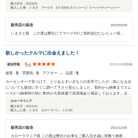
してはかなり強く、目を引くような面白い車両も置いてあった ・アメリカの
購入年月：
2023/01
購入した車：トヨタ マークX 3.0 300G Sパッケージ スーパーチャージャー
ダイナーを模した感じの事務所の、楽し気な雰囲気 ・車両に対する説明がし
っかりしていた(納車に時間がかかること、車両整備上で見つかった不具合な
ど) ・納車当日中に見つかった不具合も、真摯に対応していただいた(どうに
販売店の返信
2023/02/09
もならなかった点はあるが、その説明もきちんとしていただいた) 総評とし
て、誠実なお店だと思います。 もし気になる車両があるなら、足を運んでみ
いまさと様 この度は弊社にてマークXのご契約並びにレビュー投稿
る価値はあるお店です。 故あって、同じ場所での購入やメンテナンスが難し
ありがとうございます。また、ご納車までお時間頂いたにも関わらず
い身ですが、可能であれば車検等でもご相談できればと思います。
納車早々の不具合でご迷惑をおかけし大変申し訳ございませんでし
た。不具合があったにも関わらず、このような高い評価をいただけ担
欲しかったクルマに出会えました！
当の私としても弊社としても嬉しい限りでございます。まだまだ至ら
ぬ点もございますので、今後よりよいサービスを提供できるよう精進
5
総合評価
2021/12/06投稿
点
してまいります。お車のことでなにかございましたら、お気軽にご連
5
5
‐
5
接客 :
雰囲気 :
アフター :
品質 :
絡頂ければと思います。今後とも末永いお付き合いのほどよろしくお
願いいたします。
カーセンサーで見つけて、とりあえずいきなりの見学でしたが…気になる点
についても親切にすぐに調べて下さり安心しました。契約から納車までスム
ーズかつ納車時の特に車内が大変綺麗で清潔感あり満足しております。古い
車ですが、これから大事に乗りたいと思います！
カローラマニア
購入年月：
2021/11
購入した車：トヨタ カローラバン 1.3 DX
販売店の返信
2021/12/06
カローラマニア様 この度は弊社のお車をご購入頂き誠に有難う御座い