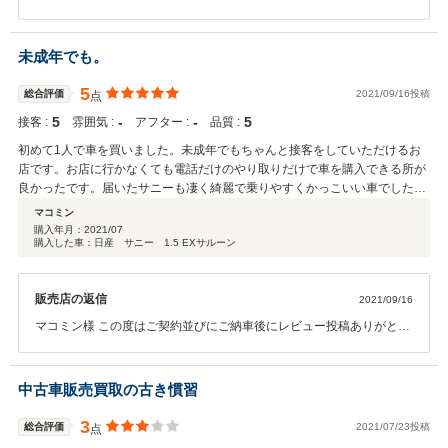
ます。また、この様な高評価を頂き今後の営業活動の励みとなりま
す。 ナンバープレートのひらがなが偶然にも好きな文字で取得出来て
良かったです。もしかしたら偶然ではなく必然だったのかもしれませ
未成年でも。
んね笑 これから素敵なカーライフをお過ごし下さい。何かお困りの際
はぜひお気軽にお立ち寄りください。今後とも、どうぞ宜しくお願い
5
総合評価
2021/09/16投稿
点
致します。
5
‐
‐
5
接客 :
雰囲気 :
アフター :
品質 :
初めて1人で車を買いました。未成年でもちゃんと接客をしていただけるお
店です。お店に行かなくても電話だけのやり取りだけで車を購入できる所が
良かったです。届いたサニーも凄く綺麗で乗りやすくかっこいい車でした。
ありがとうございます。
マコミン
購入年月：
2021/07
購入した車：日産 サニー 1.5 EXサルーン
販売店の返信
2021/09/16
マコミン様 この度はご契約並びにご納車後にレビュー投稿ありがとう
ございます。 お引越しなどありましたが、ご契約からご納車までスム
ーズにお手続きできたのはマコミン様のおかげでございます。 また、
現車確認なしでのご契約でしたがお車にご満足いただけているようで
中古車販売買取の古き慣習
嬉しい限りでございます。 比較的近い県内にお引越しされたようです
ので、なにか気になる部分がございましたらお気軽にお申し付け・ご
3
総合評価
2021/07/23投稿
点
来店頂ければと思います。 この度はマコミン様とお取引できたことを