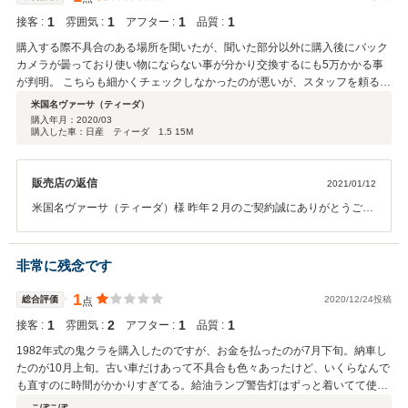
1
1
1
1
接客 :
雰囲気 :
アフター :
品質 :
購入する際不具合のある場所を聞いたが、聞いた部分以外に購入後にバック
カメラが曇っており使い物にならない事が分かり交換するにも5万かかる事
が判明。 こちらも細かくチェックしなかったのが悪いが、スタッフを頼るよ
り時間をかけて全体をみないと出費がかさむので詳しく確認、分からないと
米国名ヴァーサ（ティーダ）
ころがあれば聞いて納得するまで聞く事。 購入後修理交換箇所があり数万円
購入年月：
2020/03
購入した車：日産 ティーダ 1.5 15M
かかったので、車両が安くとも購入後の費用を多めに考えておいた方が良い
かも？
販売店の返信
2021/01/12
米国名ヴァーサ（ティーダ）様 昨年２月のご契約誠にありがとうござ
いました。 ご契約の際は何度かご来店いただき入念にご商談をさせて
頂いたつもりでしたが、こちらの説明不足によりご迷惑をおかけした
ことお詫び申し上げます。 また、ご納車後にバックカメラの件でご来
非常に残念です
店頂き中古部品等でご対応させていただければお安く済むというお話
もさせていただきましたが、他店様作業にて５万円かかっとのことで
1
総合評価
2020/12/24投稿
点
申し訳ございませんでした。 自社工場等で点検整備させて頂いており
1
2
1
1
接客 :
雰囲気 :
アフター :
品質 :
ますが、お車は製造から１４年程経っておりますので、トラブルも出
てくるかと思います。その際には是非弊社にてお見積り作成させてい
1982年式の鬼クラを購入したのですが、お金を払ったのが7月下旬。納車し
ただければと思います。 よろしくお願いいたします。
たのが10月上旬。古い車だけあって不具合も色々あったけど、いくらなんで
も直すのに時間がかかりすぎてる。給油ランプ警告灯はずっと着いてて使え
ないのか、社外の水温計と燃料計が付けられていたが、社外の燃料計も壊れ
こぽこぽ