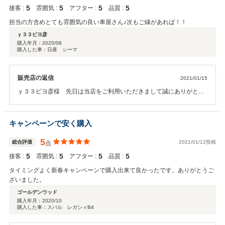
5
5
5
5
接客 :
雰囲気 :
アフター :
品質 :
担当の方含めとても雰囲気の良い車屋さん♪次もご縁があれば！！
ｙ３３ピヨ彦
購入年月：
2020/08
購入した車：日産 シーマ
販売店の返信
2021/01/15
ｙ３３ピヨ彦様 先日は当店をご利用いただきまして誠にありがとう
ございました。この様なお言葉を頂き深く感謝申し上げます。今後も
ｙ３３ピヨ彦様をはじめ、皆様に安心してご利用いただける店舗作り
を心掛けてまいります。また、何かお車でお困りの際などご遠慮なく
キャンペーンで安く購入
ご相談頂けましたら幸いでございます。今後とも当店をよろしくお願
い申し上げます。
5
総合評価
2021/01/12投稿
点
5
5
5
5
接客 :
雰囲気 :
アフター :
品質 :
タイミングよく新春キャンペーンで購入出来て良かったです。ありがとうご
ざいました。
ゴールデンウッド
購入年月：
2020/10
購入した車：スバル レガシィB4