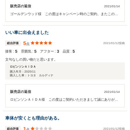
販売店の返信
2021/01/14
ゴールデンウッド様 この度はキャンペーン時のご契約、またこのよ
うな高評価のクチコミをいただきまして誠にありがとうございまし
た。また今後のメンテナンスや、次回お車をお買い求めになる際もぜ
ひお手伝いさせて頂ければ幸いです。何卒宜しくお願い致します。あ
いい車に出会えました
りがとうございました。
5
総合評価
2021/01/12投稿
点
5
5
3
5
接客 :
雰囲気 :
アフター :
品質 :
文句なしの買い物だと思います。
ロビンソンＡＩＤＡ
購入年月：
2020/11
購入した車：トヨタ カルディナ
販売店の返信
2021/01/14
ロビンソンＡＩＤＡ様 この度はご契約いただきまして誠にありがと
うございました。その後お車の状態はいかがでしょうか？ 今回はこの
ような高い評価をいただきまして、社員一同心から感謝しておりま
す。お車の事で何かお困りの際はぜひお気軽にお立ち寄りください。
車体が安くとも理由がある。
今後とも、どうぞ宜しくお願い致します。
1
総合評価
2021/01/12投稿
点