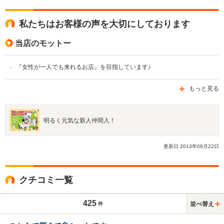
私たちはお客様の声を大切にしております
当店のモットー
『女性が一人でも来れるお店』を目指しています♪
もっと見る
明るく元気な新人仲間入！
更新日
2013
年
08
月
22
日
クチコミ一覧
425
並べ替え
件