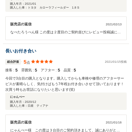
ビフルセグなどの装備・スタッドレスタイヤのおまけ・初売りの特別価格・
購入年月：
2021/01
購入した車：トヨタ カローラフィールダー 1.8 S
お店の方の対応・店内の雰囲気・お正月特別の地元清瀧の米焼酎のプレゼン
トとすべてに満足です。特にお酒は嬉しい限りです。担当していただいた男
性の鈴木さん、丁寧な説明と対応ありがとうございました。何かありました
販売店の返信
2021/02/13
らまたよろしくお願いいたします。実際に見に行かれると、おもしろい車が
見つかるかもです。子供２人も独立し、趣味に生きる６０歳です。
なべたろうべん様 この度は２度目のご契約並びにレビュー投稿誠にあ
りがとうございます。 ご契約いただきましたカローラーフィールダー
にご満足いただけているようで嬉しい限りです！ 是非カローラフィー
ルダーと共に全力で趣味をお楽しみください。 お住まいもお近いかと
長いお付き合い
思いますので、お車のメンテナンスなどでお立ち寄り頂ければと思い
ます。 この度は誠にありがとうございました、今後ともよろしくお願
5
総合評価
2021/01/15投稿
点
いいたします。
5
5
5
5
接客 :
雰囲気 :
アフター :
品質 :
今回で3台目の購入となります。購入してからも車検や修理のアフターサー
ビスが素晴らしく、気付けばもう7年程お付き合いさせて頂いております！
次買う時もお世話になりたいと思います(笑)
にゃんぺー
購入年月：
2020/12
購入した車：日産 ティアナ
販売店の返信
2021/01/16
にゃんぺー様 この度は３台目のご契約頂きまして、誠にありがとう