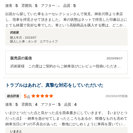
れてしまうなど大変申し訳ございませんでした。※車検の時は問題な
りで販売している事実。
5
5
‐
5
接客 :
雰囲気 :
アフター :
品質 :
かったのか？ブッシュ/ブーツ切れがあればもちろん車検は通りませ
ん。日産ディーラーさんで点検もしておりますし陸運支局でも見てお
以前から探していた車をユーセレクションさんで発見。神奈川県より来店
りますので車検時に切れていたということは考えにくいと思います。
し、現車を拝見させて頂きました。 車の状態はネットで拝見した印象以上に
２０年前のお車になりますが走行距離も少なく程度の良いお車になり
とても綺麗で良好な車でした。車という高額商品を購入する際は、どこか不
ます。また、何かございましたらご相談ください。ありがとうござい
安が付きまとうものですが、ご担当者様は押しつけがましい売り込みはひと
武術家
ました。
つもなく丁寧かつ誠実なご案内をして頂き、こちらの要望に対しても気持ち
購入年月：
2023/07
購入した車：ホンダ エアウェイブ
よくご対応して頂けました。 納車後、車の調子も大変よく、私自身も家族も
大満足で、とてもいい買い物をさせて頂き、本当に感謝しています。 この度
担当してくださった鈴木さん、お世話になりました。 本当にありがとうござ
販売店の返信
2023/09/17
いました。
武術家様 この度はご契約からご納車並びにレビュー投稿いただき誠
にありがとうございます。またご納車直後はこちらの確認不足でご不
便おかけし大変申し訳ございませんでした。ご納車からは約２ヶ月ほ
ど経ちますが、お車と接客に関してご満足いただけたようでこちらと
トラブルはあれど、真摯な対応をしていただいた
しても大変嬉しい限りでございますし、こちらとしても武術家様とお
母様には大変お世話になりました。少し遠方ということもあり中々ア
5
総合評価
2023/02/05投稿
点
フターフォローも難しいかもしれませんが、お車のことでご相談ござ
5
4
5
4
接客 :
雰囲気 :
アフター :
品質 :
いましたらお申し付けください。この度は誠にありがとうございまし
た！
いまひとつだった点と良かった点を箇条書きにしていきます。 【いまひとつ
だった点】 ・納車を急がせてしまったところもあるが、軽微なものも含めて
納車当日に4つの不具合があった ・敷地にひしめくように車両を置いている
ので、来客用駐車場までの道のりが狭い 【良かった点】 ・ことセダンに対
いまさと