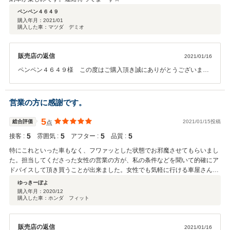
ペンペン４６４９
購入年月：
2021/01
購入した車：マツダ デミオ
販売店の返信
2021/01/16
ペンペン４６４９様 この度はご購入頂き誠にありがとうございま
す！ご納車までしっかりと整備させて頂きますのでお待ち頂けたらと
思います。何かご不明な点などございましたら、いつでもご連絡下さ
い。これからも私含め、弊社共々宜しくお願い致します。
営業の方に感謝です。
5
総合評価
2021/01/15投稿
点
5
5
5
5
接客 :
雰囲気 :
アフター :
品質 :
特にこれといった車もなく、フワァッとした状態でお邪魔させてもらいまし
た。担当してくださった女性の営業の方が、私の条件などを聞いて的確にア
ドバイスして頂き買うことが出来ました。女性でも気軽に行ける車屋さんで
す♪
ゆっきーぽよ
購入年月：
2020/12
購入した車：ホンダ フィット
販売店の返信
2021/01/16