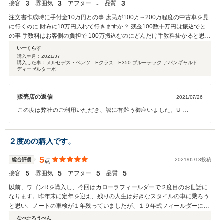
3
3
‐
3
接客 :
雰囲気 :
アフター :
品質 :
大変嬉しく思います、誠にありがとうございました。 これからも末永
くお付き合いできればと思いますので、どうぞよろしくお願いいたし
注文書作成時に手付金10万円との事 庶民が100万～200万程度の中古車を見
ます。
に行くのに 財布に10万円入れて行きますか？ 残金100数十万円は振込でと
の事 手数料はお客側の負担で 100万振込むのにどんだけ手数料掛かると思っ
てねん 注文書裏面条項には現金または小切手と記載
いーくらす
購入年月：
2021/07
購入した車：メルセデス・ベンツ Eクラス E350 ブルーテック アバンギャルド
ディーゼルターボ
販売店の返信
2021/07/26
この度は弊社のご利用いただき、誠に有難う御座いました。U-
SELECTIONでは、より多くのお客様に気持ちよくご利用いただける
お店創りを心がけております！ 今回は現状販売となりますのでアフタ
ーフォローは無いのですがお困りな事が有りましたらお気軽にご連絡
２度めの購入です。
下さい。
5
総合評価
2021/02/13投稿
点
5
5
5
5
接客 :
雰囲気 :
アフター :
品質 :
以前、ワゴンRを購入し、今回はカローラフィールダーで２度目のお世話に
なります。昨年末に定年を迎え、残りの人生は好きなスタイルの車に乗ろう
と思い、ノートの車検が１年残っていましたが、１９年式フィールダーに変
えました。トヨタ品質・黒エアロスタイル・荷物積載量・燃費・操作性・ナ
なべたろうべん