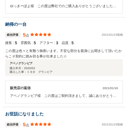
ゆっきーぽよ様 この度は弊社でのご購入ありがとうございました。
今回頂きました、最高評価が覆らない様にご納車後もしっかりと対応
致しますので、お車の事でお困り事がございましたら、お気軽にお尋
ね下さい。ありがとうございました。今後とも宜しくお願いいたしま
納得の一台
す。
5
総合評価
2021/01/15投稿
点
5
5
3
5
接客 :
雰囲気 :
アフター :
品質 :
この度は色々と有難う御座います。不安な部分を親身にお聞きして頂いたか
らこそ契約に踏み切る事が出来ました☆
アベノグランビア
購入年月：
2020/02
購入した車：トヨタ グランビア
販売店の返信
2021/01/16
アベノグランビア様 この度はご契約頂きまして、誠にありがとうご
ざいます。また、このような高い評価のクチコミを頂き、大変うれし
く思います。お客様に喜んで頂けることが、何よりも私共の励みにな
ります。車内外のクリーニングやお車の細部に渡るご説明も、今後よ
お世話になりました
り一層社員全員で徹底させたいと思っております。またぜひお気軽に
お立ち寄りください。今後ともどうぞ宜しくお願い致します。
5
総合評価
2021/01/15投稿
点