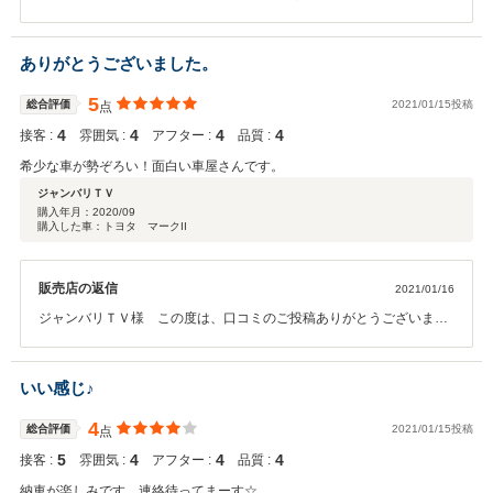
ございます。 これからも社員一同、日々知識を高めお客様のニーズに
応えられるよう精一杯努力していきます。 希少車など常時仕入れを
し、店頭に展示しておりますので、また遊びにいらしてください。何
ありがとうございました。
か、お役に立てる事がございましたら、お気軽にご連絡ください。今
後とも長いお付き合いを宜しくお願い致します。
5
総合評価
2021/01/15投稿
点
4
4
4
4
接客 :
雰囲気 :
アフター :
品質 :
希少な車が勢ぞろい！面白い車屋さんです。
ジャンバリＴＶ
購入年月：
2020/09
購入した車：トヨタ マークII
販売店の返信
2021/01/16
ジャンバリＴＶ様 この度は、口コミのご投稿ありがとうございま
す。希少車など常時仕入れをし、店頭に展示しておりますので、また
遊びにいらしてください。気になる点等ございましたら何でもご相談
下さい。 今後共宜しくお願い致します。
いい感じ♪
4
総合評価
2021/01/15投稿
点
5
4
4
4
接客 :
雰囲気 :
アフター :
品質 :
納車が楽しみです。連絡待ってまーす☆