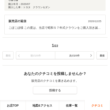
ていて次の日に山でガス欠で止まった。クレームの電話を入れたが、対応が
購入年月：
2020/07
購入した車：トヨタ クラウンセダン
有り得ないくらい残念で、持って行って直すのは辞めようと思うくらいでし
た。エンジンも何回か停止したり、アイドリングがずっと不安定のまま、毎
日途中で止まらないか不安になりながら乗っています。納車したらそれでお
販売店の返信
2020/12/25
しまいという感じで、アフターケアは任せられないと判断しました。現車確
認して、たくさん話し合ったのに、この結果でとても残念です。
こぽこぽ様 この度は、当店で昭和５７年式クラウンをご購入頂き誠に
ありがとうございます。 念入りに整備を行いその結果ご納車まで２カ
月のお時間を頂いてしまった事、大変申し訳ございませんでした！旧
車に関しては、当店でも部品供給等お時間がかかってしまう事ご説明
1
/22
が足りなかった事お詫び申します。ご修理時に、ご来店頂けないとの
お話でしたので、今回ご返金にて早期ご対応をさせて頂きました。そ
の後も何か問題等ございましたらお気軽にご相談下さいませ！私も、
最初
前の20件
次の20件
最後
２１歳の時に車を購入し分からないことが多く困りました。些細なこ
とでもお力になれればと思っております！今後ともどうぞよろしくお
願い致します。この度は、貴重な口コミを頂き誠にありがとうござい
あなたのクチコミを投稿しませんか？
ました。
販売店のクチコミを書き込めます。
投稿する
お店TOP
地図&アクセス
在庫一覧
クチコミ