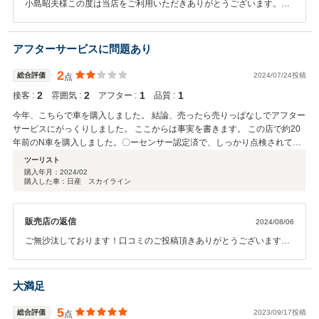
小島昭夫様この度は当店をご利用いただきありがとうございます。マ
ーチのご購入ありがとうございました。書類等早々にお送り頂きご登
録までスムーズにできました！ご納車が早くでき良かったです！オイ
ル交換/ワイパーゴムの交換などございましたら是非ご連絡くださいま
アフターサービスに問題あり
せ。スタッフ一同心よりお待ちしております。
2
総合評価
2024/07/24投稿
点
2
2
1
1
接客 :
雰囲気 :
アフター :
品質 :
今年、こちらで車を購入しました。 結論、売ったら売りっぱなしでアフター
サービスにがっくりしました。 ここからは事実を書きます。 この店で約20
年前のN車を購入しました。〇ーセンサー認定済で、しっかり点検されてい
るようだから、大丈夫だろうと購入して３か月経ったころ、ディーラーでラ
ツーリスト
ジエーター液を交換してもらおうとしたところ、ディーラーテクニカルアド
購入年月：
2024/02
購入した車：日産 スカイライン
バイザーからラジエーターから微量にクーラント漏れありと報告を受けまし
た。安全に関わるので即、ラジエーターを全部取り換えました。 その後、再
び足回りの音が鳴りが気になり、再び、ディーラーで見てもらうと、今度は
販売店の返信
2024/08/06
ロアアームブーツ切れ、サスペンションメンバーブッシュ切れの連絡を受
け、ディーラーテクニカルアドバイザーから、これは車検通りませんよと報
ご無沙汰しております！口コミのご投稿頂きありがとうございます。
告受ける始末。 下記2点が大変不思議です。 １，購入して半年も経過してな
R５/１２月にご購入頂きましたスカイラインは日産ディーラーさんで
いのに、いきなりそんな状態になるのか？ ２，車検の時は問題なかったの
点検整備をおこなっております。記録簿がないと言うことでしたら再
か？ この事をこのお店に連絡するも、やはり納得がいく対応ではありません
発行のお手続きも可能となりますのでその際は日産ディーラーさんに
大満足
でした。 あと気になったこと・・・ こちらで購入検討していた車は２台あ
ご連絡させて頂きます。ディーラーさんでしっかりと整備点検をおこ
りました。そのうちの一台が定期点検記録簿が無かった（無いと対面にて案
なっておりますが納車して半年ほどでブッシュ/ブーツ（消耗品）が切
5
総合評価
2023/09/17投稿
点
内を受けた）にもかかわらず、これを書いている今現在、定期点検記録簿あ