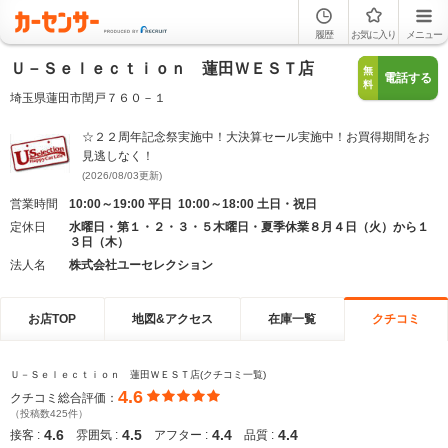
履歴
お気に入り
メニュー
Ｕ－Ｓｅｌｅｃｔｉｏｎ 蓮田ＷＥＳＴ店
無
電話する
料
埼玉県蓮田市閏戸７６０－１
☆２２周年記念祭実施中！大決算セール実施中！お買得期間をお
見逃しなく！
(2026/08/03更新)
営業時間
10:00～19:00 平日 10:00～18:00 土日・祝日
定休日
水曜日・第１・２・３・５木曜日・夏季休業８月４日（火）から１
３日（木）
法人名
株式会社ユーセレクション
お店TOP
地図&アクセス
在庫一覧
クチコミ
Ｕ－Ｓｅｌｅｃｔｉｏｎ 蓮田ＷＥＳＴ店(クチコミ一覧)
4.6
クチコミ総合評価：
（投稿数425件）
4.6
4.5
4.4
4.4
接客 :
雰囲気 :
アフター :
品質 :