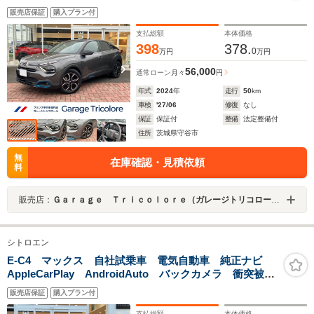
販売店保証
購入プラン付
支払総額
本体価格
398
378.
0
万円
万円
56,000
通常ローン
月々
円
年式
2024
年
走行
50
km
車検
'27/06
修復
なし
保証
保証付
整備
法定整備付
住所
茨城県守谷市
無
在庫確認・見積依頼
料
販売店：
Ｇａｒａｇｅ Ｔｒｉｃｏｌｏｒｅ（ガレージトリコロール）
シトロエン
E-C4 マックス 自社試乗車 電気自動車 純正ナビ
AppleCarPlay AndroidAuto バックカメラ 衝突被害
軽減ブレーキ ACC ブラインドスポットモニター シ
販売店保証
購入プラン付
ートヒーター ステアリングヒーター
支払総額
本体価格