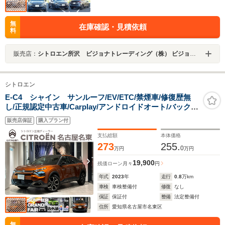
無
在庫確認・見積依頼
料
販売店：
シトロエン所沢 ビジョナトレーディング（株） ビジョナグループ
シトロエン
E-C4 シャイン サンルーフ/EV/ETC/禁煙車/修復歴無
し/正規認定中古車/Carplay/アンドロイドオート/バックカ
メラ/シートヒーター/運転席電動パワーシート/レザーシー
販売店保証
購入プラン付
ト/ヘッドアップディスプレイ
支払総額
本体価格
273
255.
0
万円
万円
19,900
残価ローン
月々
円
年式
2023
年
走行
0.8
万km
車検
車検整備付
修復
なし
保証
保証付
整備
法定整備付
住所
愛知県名古屋市名東区
無