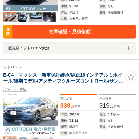
車検
'28/08
修復
なし
保証
保証付
整備
法定整備付
住所
大分県大分市
無
在庫確認・見積依頼
料
販売店：
シトロエン大分
シトロエン
E-C4 マックス 新車保証継承/純正18インチアルミホイ
ール/後期モデル/アクティブクルーズコントロール/サンル
ーフ/運転席パワーシート/シートヒーター/ハンドルヒータ
ディーラー保証
ー/バックカメラ/レーンキープアシスト/合皮シート
支払総額
本体価格
339.
319.
8
8
万円
万円
年式
2025
年
走行
0.2
万km
車検
'28/12
修復
なし
保証
保証付
整備
法定整備付
住所
埼玉県所沢市