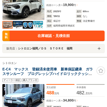
19,900
残価ローン
月々
円
年式
2025
年
走行
60
km
車検
'28/11
修復
なし
保証
保証付
整備
法定整備付
住所
福岡県福岡市博多区
無
在庫確認・見積依頼
料
販売店：
シトロエン福岡／ＤＳ ＳＴＯＲＥ 福岡
シトロエン
E-C4 マックス 登録済未使用車 新車保証継承 ガラ
スサンルーフ プログレッシブハイドロリッククッショ
ン アドバンストコンフォートシート シートヒータ
ディーラー保証
購入プラン付
ー アクティブクルコン 自動ハイビームLED 後カメ
ラ
支払総額
本体価格
488
482.
3
万円
万円
34,800
残価ローン
月々
円
年式
2025
年
走行
60
km