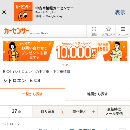
中古車情報カーセンサー
表示
Recruit Co., Ltd.
無料 － Google Play
履歴
お気に入り
メニュー
E-C4（シトロエン）の中古車・中古車情報
シトロエン E-C4
一覧から探す
地図から探す
更新時に
37
絞り込み
並べ替え
台
メール受信
シトロエン