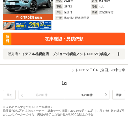
年式
2025
年
走行
0.5
万km
車検
'28/12
修復
なし
保証
保証付
整備
法定整備付
住所
北海道札幌市清田区
無
在庫確認・見積依頼
料
販売店：
イデアル札幌南店 プジョー札幌南／シトロエン札幌南／ＤＳ ＳＴＯＲＥ札幌 （株）イデアル
シトロエン E-C4（全国）の中古車
1
/2
最初
前の30件
次の30件
最後
※人気のクルマは平均1ヶ月で掲載終了
物件数合計1万台以上のメーカー｜算出データ期間：2024年9月～11月｜内容：物件数合計1万
台以上のメーカーのうち、掲載が終了した物件数が1,000台以上の場合