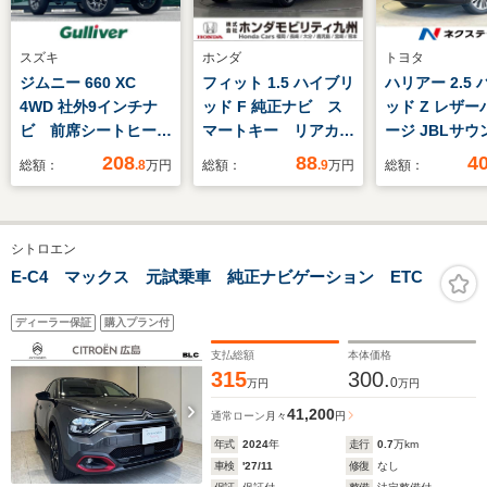
スズキ
ホンダ
トヨタ
ジムニー 660 XC
フィット 1.5 ハイブリ
ハリアー 2.5
4WD 社外9インチナ
ッド F 純正ナビ ス
ッド Z レザー
ビ 前席シートヒータ
マートキー リアカメ
ージ JBLサ
ー クルーズコントロ
ラ
純正12型ナビ
208
88
4
総額：
.8
万円
総額：
.9
万円
総額：
ール 前後ドライブレ
囲カメラ 衝
コーダー ビルトイン
レーダークル
ETC 革巻きステアリ
煙車 電動リ
シトロエン
ング ステアリングス
ト レザーシ
イッチ LEDヘッドラ
席シートエア
E-C4 マックス 元試乗車 純正ナビゲーション ETC
イト フォグランプ
ラレコ コー
オートライト CDSD
サー スマー
ディーラー保証
購入プラン付
LED ETC
支払総額
本体価格
315
300.
0
万円
万円
41,200
通常ローン
月々
円
年式
2024
年
走行
0.7
万km
車検
'27/11
修復
なし