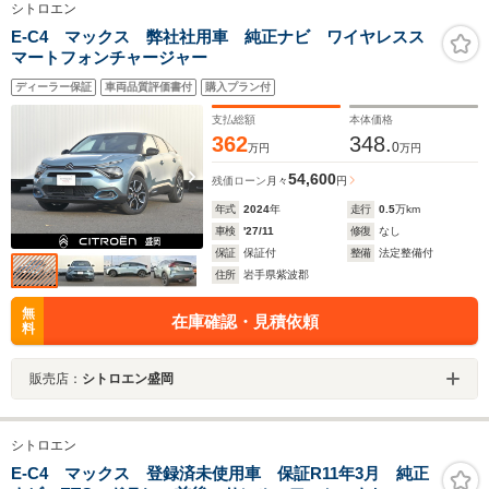
シトロエン
E-C4 マックス 弊社社用車 純正ナビ ワイヤレスス
マートフォンチャージャー
ディーラー保証
車両品質評価書付
購入プラン付
支払総額
本体価格
362
348.
0
万円
万円
54,600
残価ローン
月々
円
年式
2024
年
走行
0.5
万km
車検
'27/11
修復
なし
保証
保証付
整備
法定整備付
住所
岩手県紫波郡
無
在庫確認・見積依頼
料
販売店：
シトロエン盛岡
シトロエン
E-C4 マックス 登録済未使用車 保証R11年3月 純正