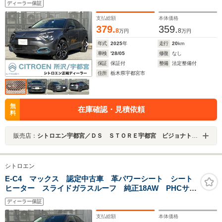
ディーラー保証
シグネチャーライト フォグランプ Bluetooth接続 10
インチモニター
支払総額
本体価格
379.
359.
8
8
万円
万円
年式
2025
年
走行
20
km
車検
'28/05
修復
なし
保証
保証付
整備
法定整備付
住所
栃木県宇都宮市
無
在庫確認・見積依頼
料
販売店：
シトロエン宇都宮／ＤＳ ＳＴＯＲＥ宇都宮 ビジョナトレーディング（株） ビジョナグループ
シトロエン
E-C4 マックス 認定中古車 革パワーシート シート
ヒーター スライドガラスルーフ 純正18AW PHCサス
ペンション アダプティブクルーズコントロール LED
ディーラー保証
シグネチャーライト フォグランプ Bluetooth接続 10
インチモニター
支払総額
本体価格