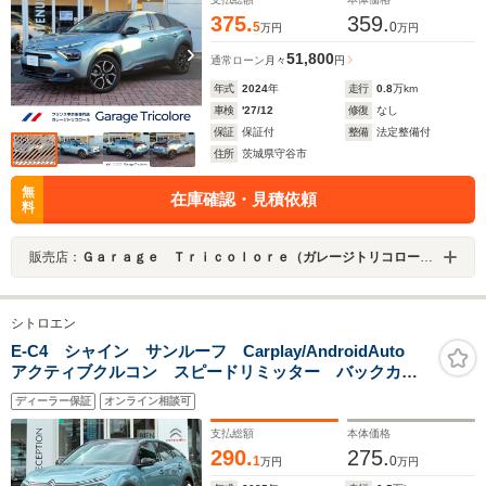
375.
359.
5
0
万円
万円
51,800
通常ローン
月々
円
年式
2024
年
走行
0.8
万km
車検
'27/12
修復
なし
保証
保証付
整備
法定整備付
住所
茨城県守谷市
無
在庫確認・見積依頼
料
販売店：
Ｇａｒａｇｅ Ｔｒｉｃｏｌｏｒｅ（ガレージトリコロール）
シトロエン
E-C4 シャイン サンルーフ Carplay/AndroidAuto
アクティブクルコン スピードリミッター バックカメ
ラ ブラインドスポットモニター ステアリングヒータ
ディーラー保証
オンライン相談可
ー 純正18インチAW
支払総額
本体価格
290.
275.
1
0
万円
万円