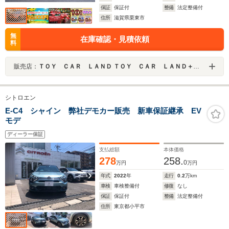
保証
保証付
整備
法定整備付
住所
滋賀県栗東市
無
在庫確認・見積依頼
料
販売店：
ＴＯＹ ＣＡＲ ＬＡＮＤ ＴＯＹ ＣＡＲ ＬＡＮＤ＋ 栗東店
シトロエン
E-C4 シャイン 弊社デモカー販売 新車保証継承 EV
モデ
ディーラー保証
支払総額
本体価格
278
258.
0
万円
万円
年式
2022
年
走行
0.2
万km
車検
車検整備付
修復
なし
保証
保証付
整備
法定整備付
住所
東京都小平市