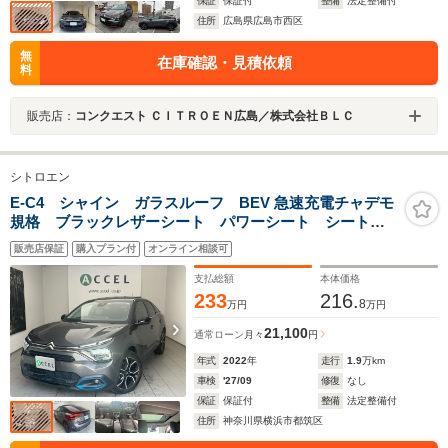
保証
保証付
整備
法定整備付
住所
広島県広島市西区
無
在庫確認・見積依頼
料
販売店：
コンクエスト ＣＩＴＲＯＥＮ広島／株式会社ＢＬＣ
シトロエン
E-C4 シャイン ガラスルーフ BEV 急速充電チャデモ
規格 ブラックレザーシート パワーシート シートヒ
ーター ACC バックカメラ デジタルインナーミラ
販売店保証
購入プラン付
オンライン相談可
ー コーナーセンサー LEDヘッドライト 18インチア
ルミホイール
支払総額
本体価格
233
216.
8
万円
万円
21,100
通常ローン
月々
円
年式
2022
年
走行
1.9
万km
車検
'27/09
修復
なし
保証
保証付
整備
法定整備付
住所
神奈川県横浜市都筑区