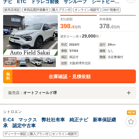
ナビ ETC ドラレコ前後 サンルーフ シートヒータ
ー コーティング アクティブセーフティーブレーキ
販売店保証
車両品質評価書付
購入プラン付
オンライン相談可
360°画像付
アクティブクルーズコントロール ブラインドスポット
モニター
支払総額
本体価格
398.
378.
8
0
万円
万円
29,000
通常ローン
月々
円
年式
2024
年
走行
20
km
車検
'27/03
修復
なし
保証
保証付
整備
法定整備付
住所
大阪府堺市北区
無
在庫確認・見積依頼
料
販売店：
オートフィールド堺
シトロエン
NEW
E-C4 マックス 弊社社有車 純正ナビ 新車保証継
承 認定中古車
ディーラー保証
購入プラン付
オンライン相談可