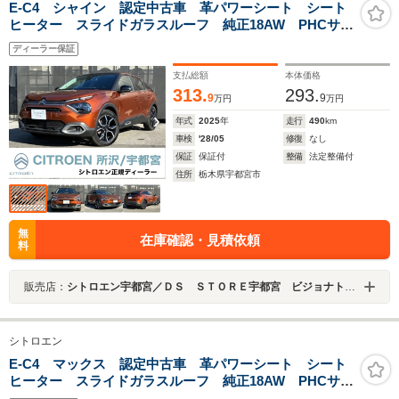
E-C4 シャイン 認定中古車 革パワーシート シート
ヒーター スライドガラスルーフ 純正18AW PHCサス
ペンション アダプティブクルーズコントロール LED
ディーラー保証
シグネチャーライト フォグランプ Bluetooth接続 10
インチモニター
支払総額
本体価格
313.
293.
9
9
万円
万円
年式
2025
年
走行
490
km
車検
'28/05
修復
なし
保証
保証付
整備
法定整備付
住所
栃木県宇都宮市
無
在庫確認・見積依頼
料
販売店：
シトロエン宇都宮／ＤＳ ＳＴＯＲＥ宇都宮 ビジョナトレーディング（株） ビジョナグループ
シトロエン
E-C4 マックス 認定中古車 革パワーシート シート
ヒーター スライドガラスルーフ 純正18AW PHCサス
ペンション アダプティブクルーズコントロール LED