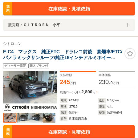
無
在庫確認・見積依頼
料
販売店：
ＣＩＴＲＯＥＮ 小平
シトロエン
E-C4 マックス 純正ETC ドラレコ前後 禁煙車/ETC/
パノラミックサンルーフ/純正18インチアルミホイー
ル/LEDヘッドライト/クルーズコントロール/フロントシー
ディーラー保証
購入プラン付
トヒーター/ブラインドスポットモニター/
支払総額
本体価格
245
230.
0
万円
万円
2,800
残価ローン
月々
円
年式
2024
年
走行
0.5
万km
車検
'27/10
修復
なし
保証
保証付
整備
法定整備付
住所
兵庫県西宮市
無
在庫確認・見積依頼
料