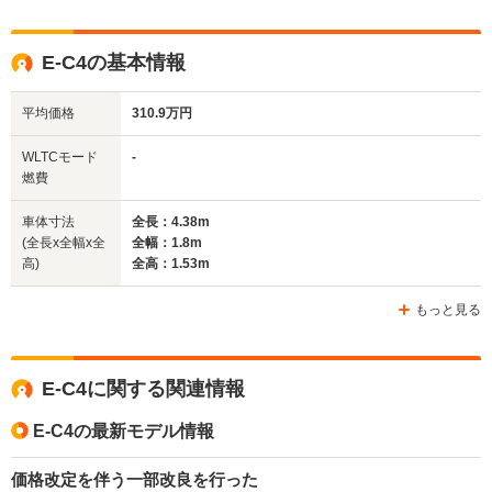
全高
全高
全
E-C4の基本情報
1.55m
1.45m～1.47m
1.
平均価格
310.9万円
全幅
全幅
全
WLTCモード
-
サイズ
1.79m
1.75m
1.
燃費
全長
全長
(全長x全幅x全高)
4.12m
4.1m
4.
車体寸法
全長：4.38m
(全長x全幅x全
全幅：1.8m
高)
全高：1.53m
ホイールベース
ホイールベース
ホイー
-m
-m
もっと見る
E-C4に関する関連情報
WLTCモード
-
-
-
燃費
E-C4の最新モデル情報
価格改定を伴う一部改良を行った