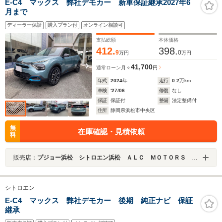
E-C4 マックス 弊社デモカー 新車保証継承2027年6
月まで
ディーラー保証
購入プラン付
オンライン相談可
支払総額
本体価格
412.
398.
9
0
万円
万円
41,700
通常ローン
月々
円
年式
2024
年
走行
0.2
万km
車検
'27/06
修復
なし
保証
保証付
整備
法定整備付
住所
静岡県浜松市中央区
無
在庫確認・見積依頼
料
販売店：
プジョー浜松 シトロエン浜松 ＡＬＣ ＭＯＴＯＲＳ ＧＲＯＵＰ
シトロエン
E-C4 マックス 弊社デモカー 後期 純正ナビ 保証
継承