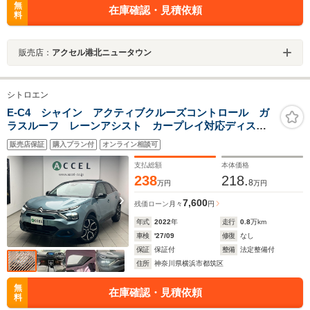
無
在庫確認・見積依頼
料
販売店：
アクセル港北ニュータウン
シトロエン
E-C4 シャイン アクティブクルーズコントロール ガ
ラスルーフ レーンアシスト カープレイ対応ディスプ
レイオーディオ ブラインドスポットアシスト ステア
販売店保証
購入プラン付
オンライン相談可
リングヒーター LEDヘッドライト バッテリーEV
支払総額
本体価格
238
218.
8
万円
万円
7,600
残価ローン
月々
円
年式
2022
年
走行
0.8
万km
車検
'27/09
修復
なし
保証
保証付
整備
法定整備付
住所
神奈川県横浜市都筑区
無
在庫確認・見積依頼
料