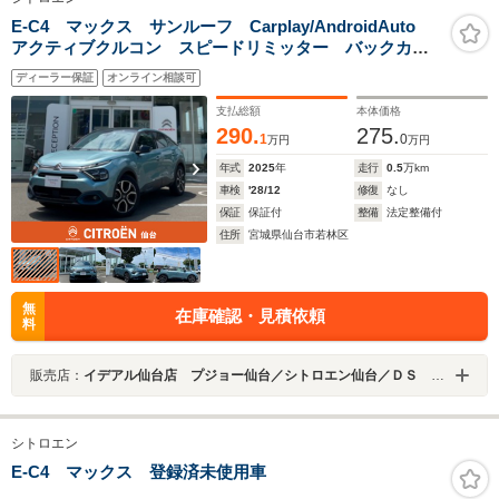
E-C4 マックス サンルーフ Carplay/AndroidAuto
アクティブクルコン スピードリミッター バックカメ
ラ ブラインドスポットモニター ステアリングヒータ
ディーラー保証
オンライン相談可
ー 純正18インチAW 当社試乗車
支払総額
本体価格
290.
275.
1
0
万円
万円
年式
2025
年
走行
0.5
万km
車検
'28/12
修復
なし
保証
保証付
整備
法定整備付
住所
宮城県仙台市若林区
無
在庫確認・見積依頼
料
販売店：
イデアル仙台店 プジョー仙台／シトロエン仙台／ＤＳ ＳＴＯＲＥ仙台 （株）イデアル
シトロエン
E-C4 マックス 登録済未使用車