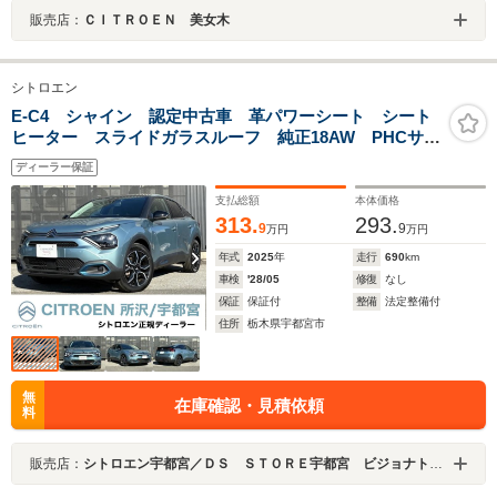
販売店：
ＣＩＴＲＯＥＮ 美女木
シトロエン
E-C4 シャイン 認定中古車 革パワーシート シート
ヒーター スライドガラスルーフ 純正18AW PHCサス
ペンション アダプティブクルーズコントロール LED
ディーラー保証
シグネチャーライト フォグランプ Bluetooth接続 10
インチモニター
支払総額
本体価格
313.
293.
9
9
万円
万円
年式
2025
年
走行
690
km
車検
'28/05
修復
なし
保証
保証付
整備
法定整備付
住所
栃木県宇都宮市
無
在庫確認・見積依頼
料
販売店：
シトロエン宇都宮／ＤＳ ＳＴＯＲＥ宇都宮 ビジョナトレーディング（株） ビジョナグループ