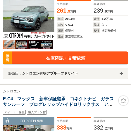
支払総額
本体価格
261.
239.
9
9
万円
万円
年式
2024
年
走行
1.2
万km
車検
'27/11
修復
なし
保証
保証付
整備
法定整備付
住所
東京都江東区
無
在庫確認・見積依頼
料
販売店：
シトロエン有明アプルーブドサイト
シトロエン
E-C4 マックス 新車保証継承 コネクトナビ ガラス
サンルーフ プログレッシブハイドロリックサス アド
バンストコンフォートシート シートヒーター アクテ
ディーラー保証
購入プラン付
ィブクルコン 自動ハイビームLED 後カメラ
支払総額
本体価格
338
332.
2
万円
万円