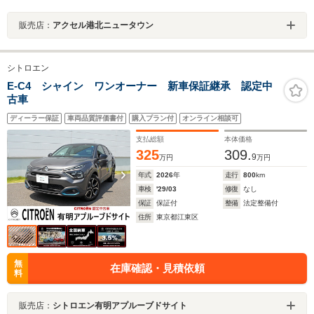
販売店：
アクセル港北ニュータウン
シトロエン
E-C4 シャイン ワンオーナー 新車保証継承 認定中
古車
ディーラー保証
車両品質評価書付
購入プラン付
オンライン相談可
支払総額
本体価格
325
309.
9
万円
万円
年式
2026
年
走行
800
km
車検
'29/03
修復
なし
保証
保証付
整備
法定整備付
住所
東京都江東区
無
在庫確認・見積依頼
料
販売店：
シトロエン有明アプルーブドサイト