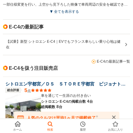
一部仕様変更を行い、上空から見下ろした映像で車両周辺の安全を確認できる「360°ビジョン」が標準装備となっている。併せてメーカー希望小売価格を見直し、新価格が適用されている。（2024.12）
排気量
-
-
-
全てを表示する
駆動方式
FF
FF
FF
E-C4の最新記事
【試乗】新型 シトロエン E-C4｜EVでもフランス車らしい乗り心地は健
在
E-C4の最新記事一覧
E-C4を扱う注目販売店
シトロエン宇都宮／ＤＳ ＳＴＯＲＥ宇都宮 ビジョナトレーディング（株） ビジョナグループ
5
総合評価
点
車を通じて一生涯のお付き合い
4
シトロエン E-C4の
掲載台数
台
8
総掲載数
台
※
人気のクルマは平均1ヶ月で掲載終了
在庫が無くなる前にお問い合わせください
アクセル港北ニュータウン
ホーム
検索
履歴
お気に入り