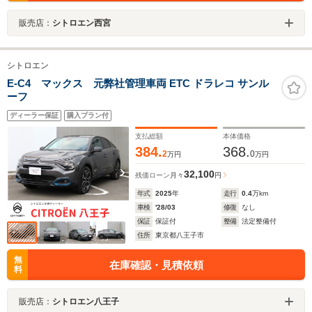
販売店：
シトロエン西宮
シトロエン
E-C4 マックス 元弊社管理車両 ETC ドラレコ サンル
ーフ
ディーラー保証
購入プラン付
支払総額
本体価格
384.
368.
2
0
万円
万円
32,100
残価ローン
月々
円
年式
2025
年
走行
0.4
万km
車検
'28/03
修復
なし
保証
保証付
整備
法定整備付
住所
東京都八王子市
無
在庫確認・見積依頼
料
販売店：
シトロエン八王子