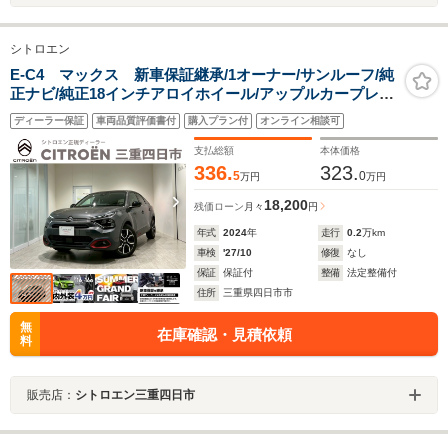
シトロエン
E-C4 マックス 新車保証継承/1オーナー/サンルーフ/純
正ナビ/純正18インチアロイホイール/アップルカープレイ/
アンドロイドオート/ブラインドスポットモニター/アダプ
ディーラー保証
車両品質評価書付
購入プラン付
オンライン相談可
ティブクルーズコントロール/シートヒーター/ハンドルヒ
ーター
支払総額
本体価格
336.
323.
5
0
万円
万円
18,200
残価ローン
月々
円
年式
2024
年
走行
0.2
万km
車検
'27/10
修復
なし
保証
保証付
整備
法定整備付
住所
三重県四日市市
無
在庫確認・見積依頼
料
販売店：
シトロエン三重四日市