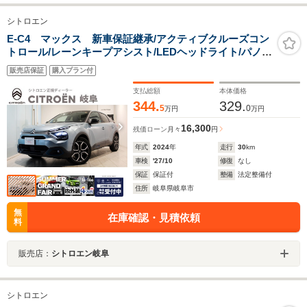
シトロエン
E-C4 マックス 新車保証継承/アクティブクルーズコン
トロール/レーンキープアシスト/LEDヘッドライト/パノラ
ミックガラスルーフ/バックカメラ/1オーナー/禁煙車
販売店保証
購入プラン付
支払総額
本体価格
344.
329.
5
0
万円
万円
16,300
残価ローン
月々
円
年式
2024
年
走行
30
km
車検
'27/10
修復
なし
保証
保証付
整備
法定整備付
住所
岐阜県岐阜市
無
在庫確認・見積依頼
料
販売店：
シトロエン岐阜
シトロエン