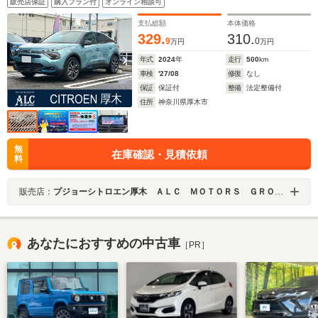
販売店保証
購入プラン付
オンライン相談可
支払総額
本体価格
329.
310.
9
0
万円
万円
年式
2024
年
走行
500
km
車検
'27/08
修復
なし
保証
保証付
整備
法定整備付
住所
神奈川県厚木市
無
在庫確認・見積依頼
料
販売店：
プジョーシトロエン厚木 ＡＬＣ ＭＯＴＯＲＳ ＧＲＯＵＰ
あなたにおすすめの中古車
［PR］