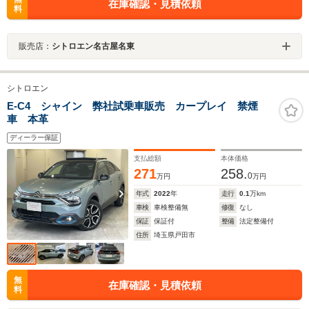
在庫確認・見積依頼
料
販売店：
シトロエン名古屋名東
シトロエン
E-C4 シャイン 弊社試乗車販売 カープレイ 禁煙
車 本革
ディーラー保証
支払総額
本体価格
271
258.
0
万円
万円
年式
2022
年
走行
0.1
万km
車検
車検整備無
修復
なし
保証
保証付
整備
法定整備付
住所
埼玉県戸田市
無
在庫確認・見積依頼
料