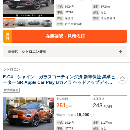
年式
2024
年
走行
972
km
車検
'27/10
修復
なし
保証
保証付
整備
法定整備付
住所
岩手県紫波郡
無
在庫確認・見積依頼
料
販売店：
シトロエン盛岡
シトロエン
E-C4 シャイン ガラスコーティング済 新車保証 黒革ヒ
ーター SR Apple Car Play Bカメラ ヘッドアップディス
プレイ ドラレコ前後 LED プログレッシブハイドロサスペ
販売店保証
ンション アクティブクルコン レーンアシスト インテリハ
イビーム
支払総額
本体価格
251
243.
0
万円
万円
15,200
通常ローン
月々
円
年式
2024
年
走行
1.1
万km
車検
'27/09
修復
なし