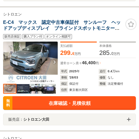
シトロエン
E-C4 マックス 認定中古車保証付 サンルーフ ヘッ
ドアップディスプレイ ブラインドスポットモニター
SDナビ バックカメラ アダクティブクルーズコントロ
販売店保証
購入プラン付
オンライン相談可
ール スマートキー パワーシート ETC パワーシー
ト
支払総額
本体価格
299.
285.
6
0
万円
万円
46,400
通常ローン
月々
円
年式
2025
年
走行
0.4
万km
車検
'28/03
修復
なし
保証
保証付
整備
法定整備付
住所
東京都大田区
無
在庫確認・見積依頼
料
販売店：
シトロエン大田
シトロエン