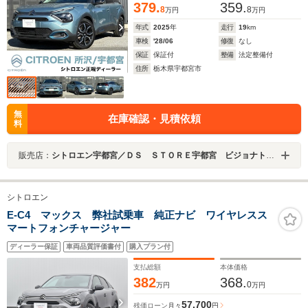
379.
359.
8
8
万円
万円
年式
2025
年
走行
19
km
車検
'28/06
修復
なし
保証
保証付
整備
法定整備付
住所
栃木県宇都宮市
無
在庫確認・見積依頼
料
販売店：
シトロエン宇都宮／ＤＳ ＳＴＯＲＥ宇都宮 ビジョナトレーディング（株） ビジョナグループ
シトロエン
E-C4 マックス 弊社試乗車 純正ナビ ワイヤレスス
マートフォンチャージャー
ディーラー保証
車両品質評価書付
購入プラン付
支払総額
本体価格
382
368.
0
万円
万円
57,700
残価ローン
月々
円