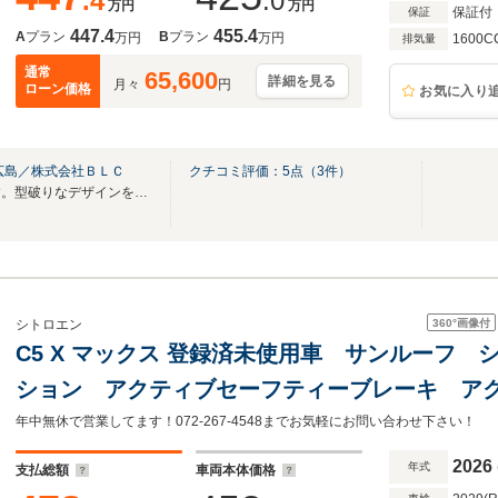
.4
.0
万円
万円
保証付
保証
447.4
455.4
A
プラン
B
プラン
万円
万円
1600C
排気量
通常
65,600
詳細を見る
月々
円
ローン価格
お気に入り
広島／株式会社ＢＬＣ
クチコミ評価：
5
点（
3
件）
シトロエン正規ディーラーです。型破りなデザインをお楽しみください！
360°
画像付
シトロエン
C5 X マックス 登録済未使用車 サンルーフ
ション アクティブセーフティーブレーキ ア
ル ブラインドスポットモニター レーンキー
年中無休で営業してます！072-267-4548までお気軽にお問い合わせ下さい！
レイ
2026
年式
支払総額
車両本体価格