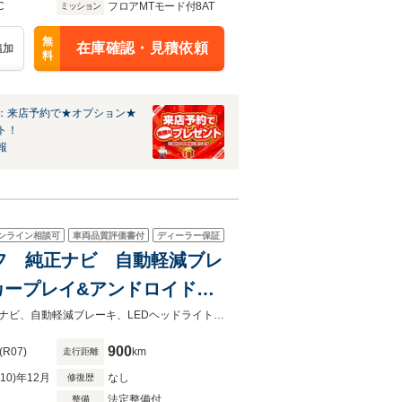
C
フロアMTモード付8AT
ミッション
無
在庫確認・見積依頼
追加
料
：来店予約で★オプション★
ト！
報
ンライン相談可
車両品質評価書付
ディーラー保証
ルーフ 純正ナビ 自動軽減ブレ
カープレイ&アンドロイドオ
新車保証２０２８年１２月！全国のディーラーで対応可能！！サンルーフ、純正ナビ、自動軽減ブレーキ、LEDヘッドライト、バックカメラ、カープレイ＆アンドロイドオー
900
(R07)
km
走行距離
R10)年12月
なし
修復歴
法定整備付
整備