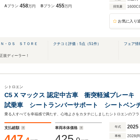
458
455
A
プラン
B
プラン
万円
万円
1600C
排気量
お気に入り
ＥＮ・ＤＳ ＳＴＯＲＥ
クチコミ評価：
5
点（
51
件）
フェア情
S 正規ディーラー！
シトロエン
C5 X マックス 認定中古車 衝突軽減ブレーキ 
試乗車 シートランバーサポート シートベン
ー ステアリングヒーター ヘッドアップディス
イール
2025
年式
支払総額
車両本体価格
447
425
2028(
車検