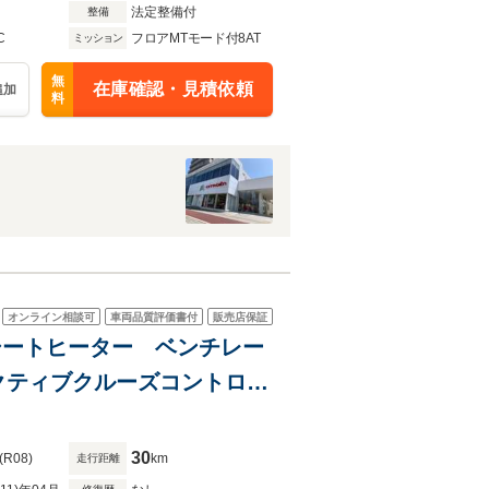
法定整備付
整備
C
フロアMTモード付8AT
ミッション
無
在庫確認・見積依頼
追加
料
オンライン相談可
車両品質評価書付
販売店保証
 シートヒーター ベンチレー
クティブクルーズコントロー
プアシスト アップルカープ
30
(R08)
km
走行距離