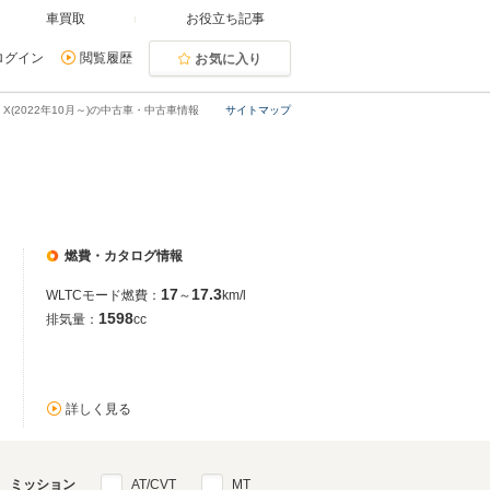
車買取
お役立ち記事
ログイン
閲覧履歴
お気に入り
5 X(2022年10月～)の中古車・中古車情報
サイトマップ
燃費・カタログ情報
17
17.3
WLTCモード燃費：
～
km/l
1598
排気量：
cc
詳しく見る
ミッション
AT/CVT
MT