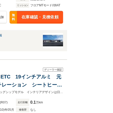
C
フロアMTモード付8AT
ミッション
無
在庫確認・見積依頼
追加
料
報
ディーラー保証
ETC 19インチアルミ 元
チレーション シートヒータ
プレイ 19インチアルミホ
乗る人すべてを幸福感で満たす、心地よさをカタチにしましたシトロエンのフラッグシップモデル インテリアデザインは日本人の女性デザイナーがデザインしています。
0.1
(R07)
万km
走行距離
R10)年05月
なし
修復歴