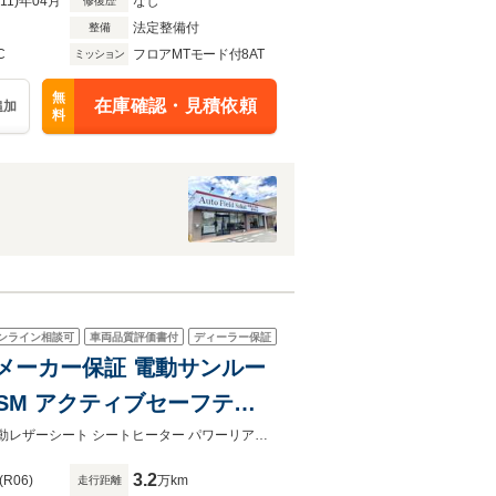
R11)年04月
なし
修復歴
法定整備付
整備
C
フロアMTモード付8AT
ミッション
無
在庫確認・見積依頼
追加
料
ンライン相談可
車両品質評価書付
ディーラー保証
 メーカー保証 電動サンルー
 BSM アクティブセーフティ
ーリアゲー LEDヘッドライ
メーカー保証 禁煙車 電動サンルーフ 純正ナビゲーション ３６０°カメラ ACC電動レザーシート シートヒーター パワーリアゲート 有償にて最長36ヶ月延長保証可。全国納車致します！
3.2
(R06)
万km
走行距離