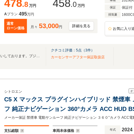
478
458
2029(
車検
.8
.0
万円
万円
保証付
保証
495
A
プラン
万円
1600C
排気量
通常
53,000
詳細を見る
月々
円
ローン価格
お気に入り
クチコミ評価：
5
点（
3
件）
様々な国産車・輸入車を取り扱いしております。プジョーシトロエン全車1年保証付き！
カーセンサーアフター保証取扱店
オ
シトロエン
C5 X マックス プラグインハイブリッド 禁煙車
フ 純正ナビゲーション 360°カメラ ACC HUD
ブレーキ 電動レザーシート シートヒーター パワ
ト 360°ドライブレコーダー
2024
年式
支払総額
車両本体価格