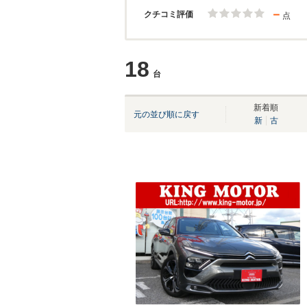
－
クチコミ評価
点
18
台
新着順
元の並び順に戻す
新
古