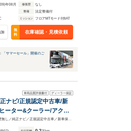
R09)年08月
なし
修復歴
法定整備付
整備
C
フロアMTモード付8AT
ミッション
無
在庫確認・見積依頼
追加
料
：「サマーセール」開催のご
車両品質評価書付
ディーラー保証
純正ナビ/正規認定中古車/新
ートヒーター&クーラー/アクテ
ート/ACC
★特選車限定 内外装コーティング4万円ＯＦＦ！★サンルーフ／禁煙車／修復歴無し／純正ナビ／正規認定中古車／新車保証継承／Ｃａｒｐｌａｙ／シートH
0.2
走行距離