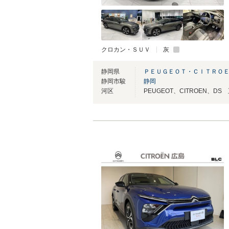
クロカン・ＳＵＶ
灰
静岡県
ＰＥＵＧＥＯＴ・ＣＩＴＲＯ
静岡市駿
静岡
河区
PEUGEOT、CITROEN、D