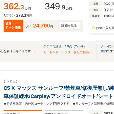
362
349
2027(
車検
.3
.9
万円
万円
保証付
保証
373.3
A
プラン
万円
1600C
排気量
通常
24,700
詳細を見る
月々
円
ローン価格
お気に入り
クチコミ評価：
4.9
点（
223
件）
クーポン
上質な厳選車と確かな整備で安心を届ける専門店です。有償保証最長36ヶ月対応します
案内です
カーセンサーアフター保証取扱店
シトロエン
C5 X マックス サンルーフ/禁煙車/修復歴無し/
車保証継承/Carplay/アンドロイドオート/シ
ィブランバーサポート/ハンズフリー電動テールゲ
2025
年式