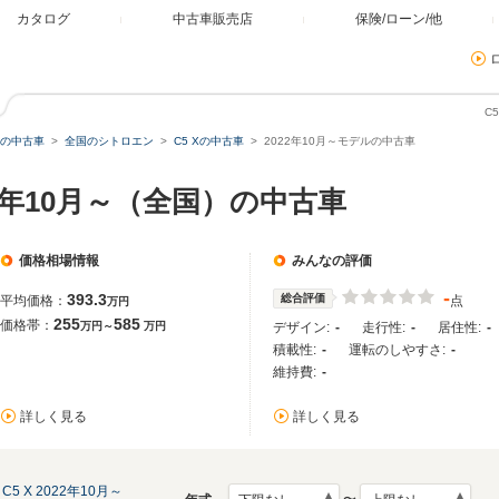
カタログ
中古車販売店
保険/ローン/他
C
の中古車
全国のシトロエン
C5 Xの中古車
2022年10月～モデルの中古車
022年10月～（全国）の中古車
価格相場情報
みんなの評価
-
393.3
総合評価
平均価格：
点
万円
255
585
価格帯：
万円～
万円
デザイン:
-
走行性:
-
居住性:
-
積載性:
-
運転のしやすさ:
-
維持費:
-
詳しく見る
詳しく見る
C5 X 2022年10月～