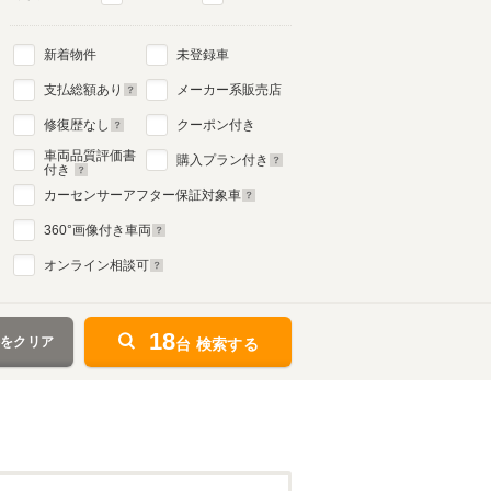
新着物件
未登録車
支払総額あり
メーカー系販売店
修復歴なし
クーポン付き
車両品質評価書
購入プラン付き
付き
カーセンサーアフター保証対象車
360
°画像付き車両
オンライン相談可
18
件をクリア
台 検索する