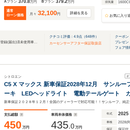
370.8
379.2
A
プラン
B
プラン
万円
万円
1600C
排気量
通常
32,100
詳細を見る
月々
円
ローン価格
お気に入り
クチコミ評価：
4.9
点（
648
件）
クーポン
王様の看板が目印！中古車から登録(届出)済未使用車まで常時120台以上の在庫数！
プレゼン
カーセンサーアフター保証取扱店
フェア情
オ
シトロエン
C5 X マックス 新車保証2028年12月 サン
ーキ LEDヘッドライト 電動テールゲート 
ート ACC
2025
年式
支払総額
車両本体価格
450
435
2028(
車検
.0
万円
万円
保証付
保証