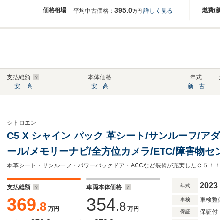
395.0
価格相場
燃費(
平均中古価格：
詳しく見る
万円
支払総額
本体価格
年式
安
高
安
高
新
古
シトロエン
C5 X シャイン パック 革シート/サンルーフ/
ール/メモリーナビ/全方位カメラ/ETC/障害物セ
アルミ/スマートキー
2023
年式
支払総額
車両本体価格
369
354
車検整
車検
.8
.8
万円
万円
保証付
保証