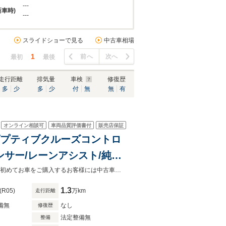
---
新車時)
---
スライドショーで見る
中古車相場
1
前へ
次へ
最初
最後
走行距離
排気量
車検
修復歴
多
少
多
少
付
無
無
有
オンライン相談可
車両品質評価書付
販売店保証
アダプティブクルーズコントロ
ンサー/レーンアシスト/純正
本革シート・サンルーフ・パワーバックドア・ACCなど装備が充実したＣ５！！初めてお車をご購入するお客様には中古車の見方や、ご購入方法など親切・丁寧にサポートさせて頂きます！
1.3
(R05)
万km
走行距離
備無
なし
修復歴
法定整備無
整備