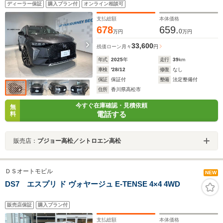
ディーラー保証
購入プラン付
オンライン相談可
ト カープレイ LED フロアマット 取説 保証書
スペアキー 新車保証継承
支払総額
本体価格
678
659.
0
万円
万円
33,600
残価ローン
月々
円
年式
2025
年
走行
39
km
車検
'28/12
修復
なし
保証
保証付
整備
法定整備付
住所
香川県高松市
今すぐ在庫確認・見積依頼
無
電話する
料
販売店：
プジョー高松／シトロエン高松
ＤＳオートモビル
NEW
DS7 エスプリ ド ヴォヤージュ E-TENSE 4×4 4WD
販売店保証
購入プラン付
支払総額
本体価格