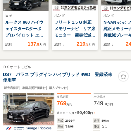
日産
ホンダ
ホンダ
ルークス 660 ハイウ
フリード 1.5 G 純正
N-VAN e: e:
ェイスターGターボ
メモリーナビ リア席
純正メモリー
プロパイロット エデ
モニター 衝突低減ブ
突低減ブレー
ィション 4WD 純正9
レーキ リアカメラ
カメラ ド
137
219
2
総額：
.8
万円
総額：
.5
万円
総額：
インチナビ アラウン
両側電動スライドド
LEDヘッド E
ドビューモニター エ
ア シートヒーター
ートエアコン
ンジンスターター ド
LEDヘッド ETC
ヒーター
ＤＳオートモビル
ラレコ前後 両側オー
トスライドドア
DS7 パラス プラグイン ハイブリッド 4WD 登録済未
使用車
販売店保証
車両品質評価書付
購入プラン付
支払総額
本体価格
769
749.
0
万円
万円
90,400
通常ローン
月々
円
年式
2026
年
走行
80
km
車検
'29/06
修復
なし