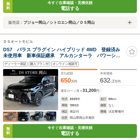
今すぐ在庫確認・見積依頼
無
電話する
料
販売店：
プジョー岡山／シトロエン岡山／ＤＳ岡山
ＤＳオートモビル
DS7 パラス プラグイン ハイブリッド 4WD 登録済み
未使用車 新車保証継承 アルカンターラ パワーシー
ト マッサージ機能 シートヒーター パノラマサンル
ディーラー保証
購入プラン付
オンライン相談可
ーフ パワーテールゲート プラグインハイブリッド
360°ビジョン カープレイ
支払総額
本体価格
650
632.
2
万円
万円
31,200
通常ローン
月々
円
年式
2025
年
走行
50
km
車検
'28/12
修復
なし
保証
保証付
整備
法定整備付
住所
岡山県岡山市南区
今すぐ在庫確認・見積依頼
無
電話する
料