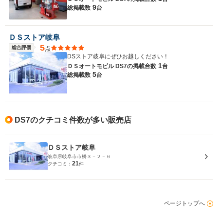
9
総掲載数
台
ＤＳストア岐阜
5
総合評価
点
DSストア岐阜にぜひお越しください！
1
ＤＳオートモビル DS7の
掲載台数
台
5
総掲載数
台
DS7のクチコミ件数が多い販売店
ＤＳストア岐阜
岐阜県岐阜市市橋３－２－６
21
クチコミ：
件
ページトップへ