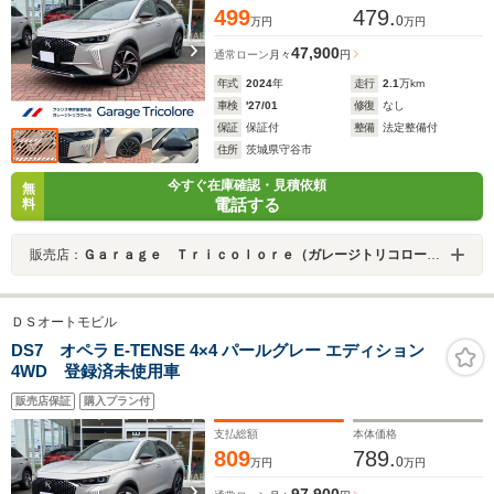
499
479.
0
万円
万円
47,900
通常ローン
月々
円
年式
2024
年
走行
2.1
万km
車検
'27/01
修復
なし
保証
保証付
整備
法定整備付
住所
茨城県守谷市
今すぐ在庫確認・見積依頼
無
電話する
料
販売店：
Ｇａｒａｇｅ Ｔｒｉｃｏｌｏｒｅ（ガレージトリコロール）
ＤＳオートモビル
DS7 オペラ E-TENSE 4×4 パールグレー エディション
4WD 登録済未使用車
販売店保証
購入プラン付
支払総額
本体価格
809
789.
0
万円
万円