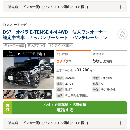
販売店：
プジョー岡山／シトロエン岡山／ＤＳ岡山
ＤＳオートモビル
DS7 オペラ E-TENSE 4×4 4WD 法人ワンオーナー
認定中古車 ナッパレザーシート ベンチレーション
マッサージ機能 パノラマサンルーフ 電動リアゲー
ディーラー保証
購入プラン付
オンライン相談可
ト アクティブスキャン PHEV パワーシート 新車保
証継承 FOCALサウンドシステム
支払総額
本体価格
577
560.
0
万円
万円
33,200
通常ローン
月々
円
年式
2024
年
走行
3.0
万km
車検
'27/04
修復
なし
保証
保証付
整備
法定整備付
住所
岡山県岡山市南区
今すぐ在庫確認・見積依頼
無
電話する
料
販売店：
プジョー岡山／シトロエン岡山／ＤＳ岡山