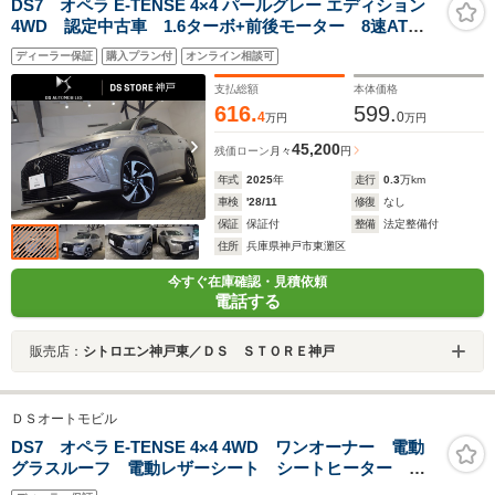
DS7 オペラ E-TENSE 4×4 パールグレー エディション
4WD 認定中古車 1.6ターボ+前後モーター 8速AT
パノラミックサンル-フ ナッパレザーシート Apple
ディーラー保証
購入プラン付
オンライン相談可
CarPlay Android Auto対応 自動ハイビームLED 前横
後ソナー後カメラ アクティブクルコン
支払総額
本体価格
616.
599.
4
0
万円
万円
45,200
残価ローン
月々
円
年式
2025
年
走行
0.3
万km
車検
'28/11
修復
なし
保証
保証付
整備
法定整備付
住所
兵庫県神戸市東灘区
今すぐ在庫確認・見積依頼
電話する
販売店：
シトロエン神戸東／ＤＳ ＳＴＯＲＥ神戸
ＤＳオートモビル
DS7 オペラ E-TENSE 4×4 4WD ワンオーナー 電動
グラスルーフ 電動レザーシート シートヒーター ア
ダプティブクルーズコントロール 純正ナビゲーショ