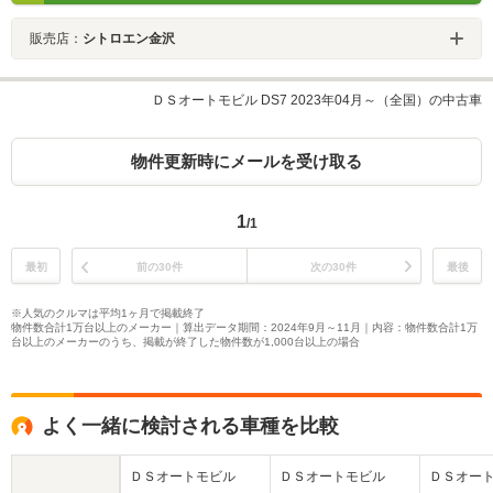
販売店：
シトロエン金沢
ＤＳオートモビル DS7 2023年04月～（全国）の中古車
物件更新時にメールを受け取る
1
/1
最初
前の30件
次の30件
最後
※人気のクルマは平均1ヶ月で掲載終了
物件数合計1万台以上のメーカー｜算出データ期間：2024年9月～11月｜内容：物件数合計1万
台以上のメーカーのうち、掲載が終了した物件数が1,000台以上の場合
よく一緒に検討される車種を比較
ＤＳオートモビル
ＤＳオートモビル
ＤＳオー