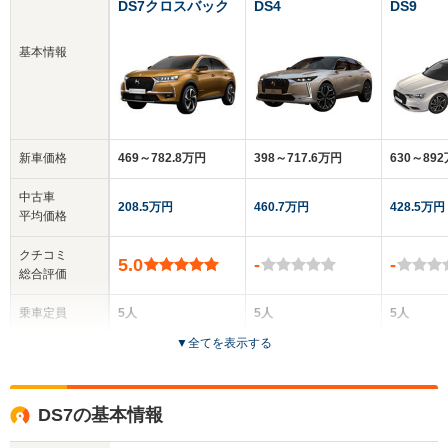
DS7クロスバック
DS4
DS9
基本情報
新車価格
469～782.8万円
398～717.6万円
630～89
中古車
208.5万円
460.7万円
428.5万円
平均価格
クチコミ
5.0
-
-
総合評価
乗車定員
5人
5人
5人
▼
全てを表示する
ドア数
5ドア
5ドア
4ドア
全高
全高
全
DS7の基本情報
1.64m
1.5m
1.