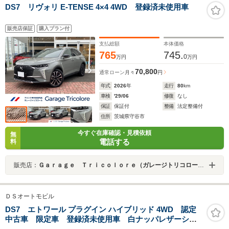
DS7 リヴォリ E-TENSE 4×4 4WD 登録済未使用車
販売店保証
購入プラン付
支払総額
本体価格
765
745.
0
万円
万円
70,800
通常ローン
月々
円
年式
2026
年
走行
80
km
車検
'29/06
修復
なし
保証
保証付
整備
法定整備付
住所
茨城県守谷市
今すぐ在庫確認・見積依頼
無
電話する
料
販売店：
Ｇａｒａｇｅ Ｔｒｉｃｏｌｏｒｅ（ガレージトリコロール）
ＤＳオートモビル
DS7 エトワール プラグイン ハイブリッド 4WD 認定
中古車 限定車 登録済未使用車 白ナッパレザーシー
ト 純正ナビ 純正19AW サンルーフ 電動リアゲー