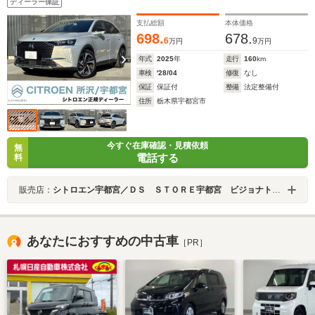
ディーラー保証
ン デュアルエアコン 純正20インチAW ピクセルLED
ビジョン ハイブリッド
支払総額
本体価格
698.
678.
6
9
万円
万円
年式
2025
年
走行
160
km
車検
'28/04
修復
なし
保証
保証付
整備
法定整備付
住所
栃木県宇都宮市
今すぐ在庫確認・見積依頼
無
電話する
料
販売店：
シトロエン宇都宮／ＤＳ ＳＴＯＲＥ宇都宮 ビジョナトレーディング（株） ビジョナグループ
あなたにおすすめの中古車
［PR］