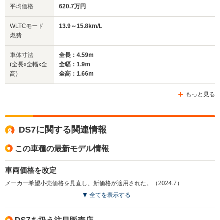
平均価格
620.7万円
全幅
全幅
全
WLTCモード
13.9～15.8km/L
サイズ
1.9m
1.83m
1.
燃費
全長
全長
(全長x全幅x全高)
4.59m
4.42m
4.
車体寸法
全長：4.59m
(全長x全幅x全
全幅：1.9m
高)
全高：1.66m
ホイールベース
ホイールベース
ホイー
-m
-m
もっと見る
13.9～16.4km/L
16.4～21.2km/L
14.4～16.
└市街地:10.5～
└市街地:11.6～
└市街地:1
DS7に関する関連情報
13.4km/L
16.8km/L
12.1km/L
WLTCモード
└郊外:13.8～
└郊外:17.3～
└郊外:14.
燃費
この車種の最新モデル情報
15.9km/L
21.2km/L
16.8km/L
└高速道路:15.5～
└高速道路:18.1～
└高速道路:
18.6km/L
23.9km/L
18.0km/L
車両価格を改定
メーカー希望小売価格を見直し、新価格が適用された。（2024.7）
排気量
1598～1997cc
1199～1598cc
1598cc
全てを表示する
駆動方式
FF、4WD
FF
FF