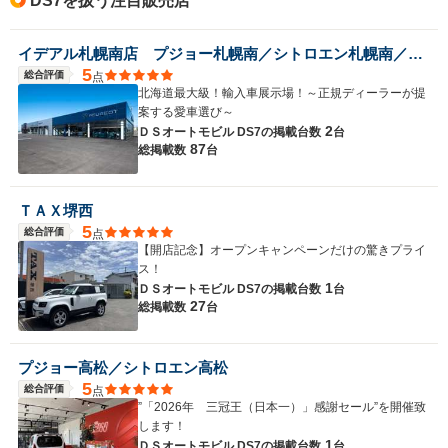
DS7を扱う注目販売店
イデアル札幌南店 プジョー札幌南／シトロエン札幌南／ＤＳ ＳＴＯＲＥ札幌 （株）イデアル
5
総合評価
点
北海道最大級！輸入車展示場！～正規ディーラーが提
案する愛車選び～
2
ＤＳオートモビル DS7の
掲載台数
台
87
総掲載数
台
ＴＡＸ堺西
5
総合評価
点
【開店記念】オープンキャンペーンだけの驚きプライ
ス！
1
ＤＳオートモビル DS7の
掲載台数
台
27
総掲載数
台
プジョー高松／シトロエン高松
5
総合評価
点
”「2026年 三冠王（日本一）」感謝セール”を開催致
します！
1
ＤＳオートモビル DS7の
掲載台数
台