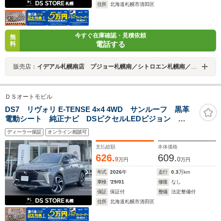
住所
北海道札幌市清田区
今すぐ在庫確認・見積依頼
無
電話する
料
販売店：
イデアル札幌南店 プジョー札幌南／シトロエン札幌南／ＤＳ ＳＴＯＲＥ札幌 （株）イデアル
ＤＳオートモビル
DS7 リヴォリ E-TENSE 4×4 4WD サンルーフ 黒革
電動シート 純正ナビ DSピクセルLEDビジョン
ACC バックカメラ 純正19インチAW シートヒータ
ディーラー保証
オンライン相談可
ー アクティブセーフティ 電動リアゲート
支払総額
本体価格
626.
609.
9
0
万円
万円
年式
2026
年
走行
0.3
万km
車検
'29/01
修復
なし
保証
保証付
整備
法定整備付
住所
北海道札幌市清田区