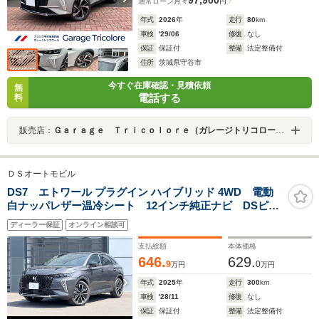
97,900
通常ローン
月々
円
年式
2026
年
走行
80
km
車検
'29/06
修復
なし
保証
保証付
整備
法定整備付
住所
茨城県守谷市
今すぐ在庫確認・見積依頼
無
電話する
料
販売店：
Ｇａｒａｇｅ Ｔｒｉｃｏｌｏｒｅ（ガレージトリコロール）
ＤＳオートモビル
DS7 エトワール プラグイン ハイブリッド 4WD 電動
白ナッパレザー温冷シート 12インチ純正ナビ DSピク
セルLEDビジョン 純正19インチAW 全周囲カメラ
ディーラー保証
オンライン相談可
DSドライブアシスト 液晶メーター DS アクティブス
キャンサスペンション BRMアナログ時計
支払総額
本体価格
646.
629.
9
0
万円
万円
年式
2025
年
走行
300
km
車検
'28/11
修復
なし
保証
保証付
整備
法定整備付