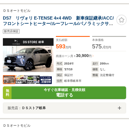
ＤＳオートモビル
DS7 リヴォリ E-TENSE 4×4 4WD 新車保証継承/ACC/
フロントシートヒーター/ルーフレール/パノラミックサン
ルーフ/スマートフォンワイヤレスチャージャー/ナッパレ
販売店保証
ザーシート/19インチ純正アルミホイール/1オーナー/禁煙
車
支払総額
本体価格
593
575.
0
万円
万円
30,900
残価ローン
月々
円
年式
2024
年
走行
200
km
車検
'27/10
修復
なし
保証
保証付
整備
法定整備付
住所
岐阜県岐阜市
今すぐ在庫確認・見積依頼
無
電話する
料
販売店：
ＤＳストア岐阜
ＤＳオートモビル