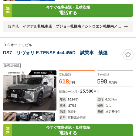
今すぐ在庫確認・見積依頼
無
電話する
料
販売店：
イデアル札幌南店 プジョー札幌南／シトロエン札幌南／ＤＳ ＳＴＯＲＥ札幌 （株）イデアル
ＤＳオートモビル
DS7 リヴォリ E-TENSE 4×4 4WD 試乗車 禁煙
販売店保証
支払総額
本体価格
618
598.
0
万円
万円
25,500
残価ローン
月々
円
年式
2024
年
走行
0.3
万km
車検
'27/12
修復
なし
保証
保証付
整備
法定整備付
住所
石川県金沢市
今すぐ在庫確認・見積依頼
無
電話する
料