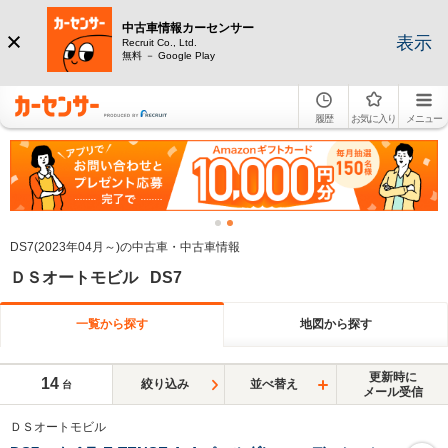
中古車情報カーセンサー
表示
Recruit Co., Ltd.
無料 － Google Play
履歴
お気に入り
メニュー
DS7(2023年04月～)の中古車・中古車情報
ＤＳオートモビル DS7
一覧から探す
地図から探す
更新時に
14
絞り込み
並べ替え
台
メール受信
ＤＳオートモビル