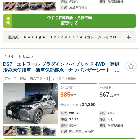
保証
保証付
整備
法定整備付
住所
茨城県守谷市
今すぐ在庫確認・見積依頼
無
電話する
料
販売店：
Ｇａｒａｇｅ Ｔｒｉｃｏｌｏｒｅ（ガレージトリコロール）
ＤＳオートモビル
DS7 エトワール プラグイン ハイブリッド 4WD 登録
済み未使用車 新車保証継承 ナッパレザーシート ベ
ンチレーション シートヒーター パワーシート マッ
ディーラー保証
購入プラン付
オンライン相談可
サージ機能 パノラマサンルーフ パワーテールゲー
ト プラグインHV 360°ビジョン カープレイ
支払総額
本体価格
685
667.
2
万円
万円
34,300
通常ローン
月々
円
年式
2025
年
走行
20
km
車検
'28/12
修復
なし
保証
保証付
整備
法定整備付
住所
岡山県岡山市南区