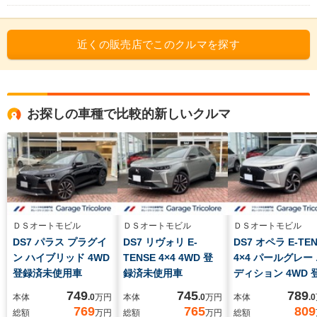
近くの販売店でこのクルマを探す
お探しの車種で比較的新しいクルマ
ＤＳオートモビル
ＤＳオートモビル
ＤＳオートモビル
DS7 パラス プラグイ
DS7 リヴォリ E-
DS7 オペラ E-TE
ン ハイブリッド 4WD
TENSE 4×4 4WD 登
4×4 パールグレー
登録済未使用車
録済未使用車
ディション 4WD 
済未使用車
749
745
789
本体
.0
万円
本体
.0
万円
本体
.0
769
765
809
総額
万円
総額
万円
総額