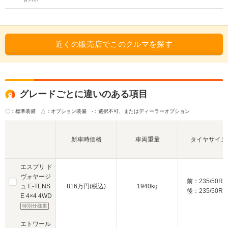
近くの販売店でこのクルマを探す
グレードごとに違いのある項目
〇：標準装備 △：オプション装備
-：選択不可、またはディーラーオプション
新車時価格
車両重量
タイヤサイズ
エスプリ ド
ヴォヤージ
前：235/50R1
ュ E-TENS
816万円(税込)
1940kg
後：235/50R1
E 4×4 4WD
特別仕様車
エトワール