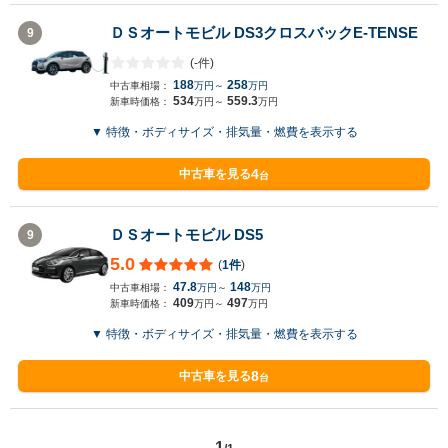
ＤＳオートモビル DS3クロスバックE-TENSE
9
(-件)
188
258
中古車相場：
万円～
万円
534
559.3
新車時価格：
万円～
万円
▼ 特徴・ボディサイズ・排気量・燃費を表示する
4
中古車を見る
台
ＤＳオートモビル DS5
9
5.0
(
1件
)
47.8
148
中古車相場：
万円～
万円
409
497
新車時価格：
万円～
万円
▼ 特徴・ボディサイズ・排気量・燃費を表示する
8
中古車を見る
台
1