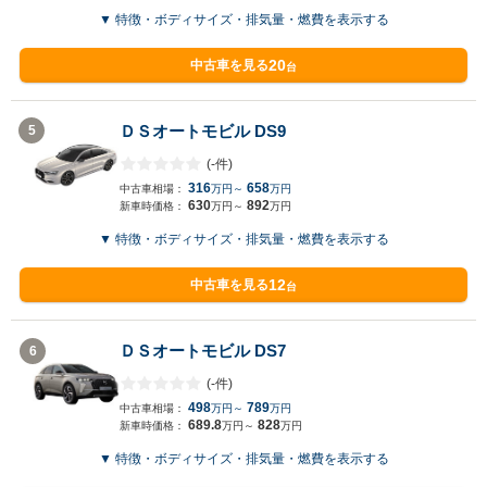
▼ 特徴・ボディサイズ・排気量・燃費を表示する
20
中古車を見る
台
ＤＳオートモビル DS9
5
(-件)
316
658
中古車相場：
万円～
万円
630
892
新車時価格：
万円～
万円
▼ 特徴・ボディサイズ・排気量・燃費を表示する
12
中古車を見る
台
ＤＳオートモビル DS7
6
(-件)
498
789
中古車相場：
万円～
万円
689.8
828
新車時価格：
万円～
万円
▼ 特徴・ボディサイズ・排気量・燃費を表示する