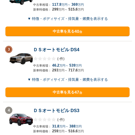
117.9
369
中古車相場：
万円～
万円
299
515.6
新車時価格：
万円～
万円
▼ 特徴・ボディサイズ・排気量・燃費を表示する
40
中古車を見る
台
ＤＳオートモビル DS4
3
(-件)
46.2
539
中古車相場：
万円～
万円
293
717.6
新車時価格：
万円～
万円
▼ 特徴・ボディサイズ・排気量・燃費を表示する
47
中古車を見る
台
ＤＳオートモビル DS3
4
(-件)
31.8
388
中古車相場：
万円～
万円
259
516.6
新車時価格：
万円～
万円