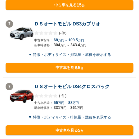
15
中古車を見る
台
ＤＳオートモビル DS3カブリオ
7
(-件)
68
109.5
中古車相場：
万円～
万円
304
343.4
新車時価格：
万円～
万円
▼ 特徴・ボディサイズ・排気量・燃費を表示する
5
中古車を見る
台
ＤＳオートモビル DS4クロスバック
7
(-件)
55
88
中古車相場：
万円～
万円
331
361
新車時価格：
万円～
万円
▼ 特徴・ボディサイズ・排気量・燃費を表示する
5
中古車を見る
台