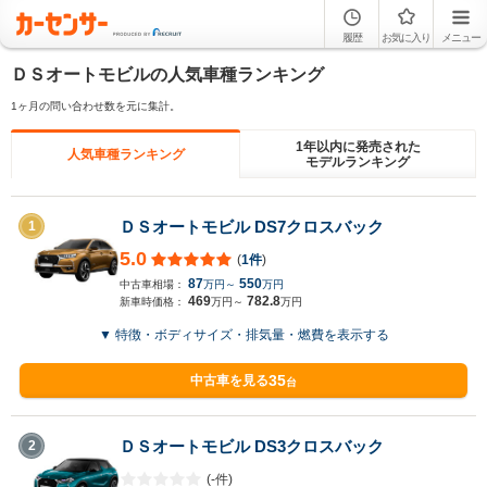
履歴
お気に入り
メニュー
ＤＳオートモビルの人気車種ランキング
1ヶ月の問い合わせ数を元に集計。
1年以内に発売された
人気車種ランキング
モデルランキング
ＤＳオートモビル DS7クロスバック
1
5.0
(
1件
)
87
550
中古車相場：
万円～
万円
469
782.8
新車時価格：
万円～
万円
▼ 特徴・ボディサイズ・排気量・燃費を表示する
35
中古車を見る
台
ＤＳオートモビル DS3クロスバック
2
(-件)