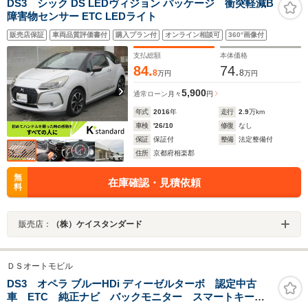
DS3 シック DS LEDヴィジョン パッケージ 衝突軽減B
障害物センサー ETC LEDライト
販売店保証
車両品質評価書付
購入プラン付
オンライン相談可
360°画像付
支払総額
本体価格
84.
74.
8
8
万円
万円
5,900
通常ローン
月々
円
年式
2016
年
走行
2.9
万km
車検
'26/10
修復
なし
保証
保証付
整備
法定整備付
住所
京都府相楽郡
無
在庫確認・見積依頼
料
販売店：
（株）ケイスタンダード
ＤＳオートモビル
DS3 オペラ ブルーHDi ディーゼルターボ 認定中古
車 ETC 純正ナビ バックモニター スマートキー