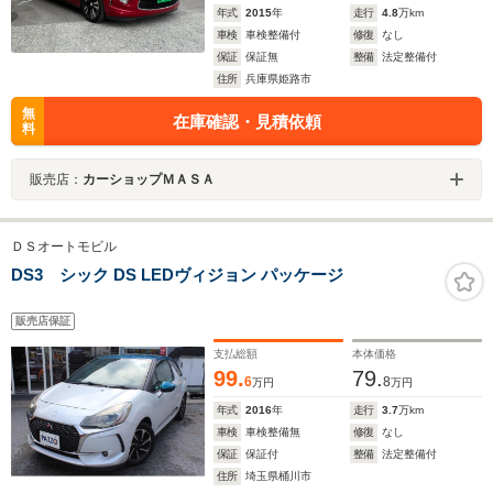
年式
2015
年
走行
4.8
万km
車検
車検整備付
修復
なし
保証
保証無
整備
法定整備付
住所
兵庫県姫路市
無
在庫確認・見積依頼
料
販売店：
カーショップＭＡＳＡ
ＤＳオートモビル
DS3 シック DS LEDヴィジョン パッケージ
販売店保証
支払総額
本体価格
99.
79.
6
8
万円
万円
年式
2016
年
走行
3.7
万km
車検
車検整備無
修復
なし
保証
保証付
整備
法定整備付
住所
埼玉県桶川市