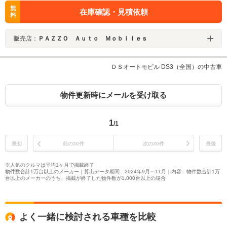
無
在庫確認・見積依頼
料
販売店：
ＰＡＺＺＯ Ａｕｔｏ Ｍｏｂｉｌｅｓ
ＤＳオートモビル DS3（全国）の中古車
物件更新時にメールを受け取る
1
/1
最初
前の30件
次の30件
最後
※人気のクルマは平均1ヶ月で掲載終了
物件数合計1万台以上のメーカー｜算出データ期間：2024年9月～11月｜内容：物件数合計1万
台以上のメーカーのうち、掲載が終了した物件数が1,000台以上の場合
よく一緒に検討される車種を比較