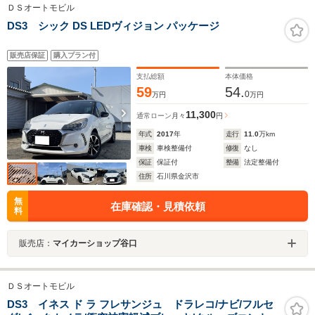
ＤＳオートモビル
DS3 シック DS LEDヴィジョン パッケージ
販売店保証
購入プラン付
支払総額
本体価格
59
54.
0
万円
万円
11,300
通常ローン
月々
円
年式
2017
年
走行
11.0
万km
車検
車検整備付
修復
なし
保証
保証付
整備
法定整備付
住所
石川県金沢市
無
在庫確認・見積依頼
料
販売店：
マイカーショップ谷口
ＤＳオートモビル
DS3 イネス ド ラ フレサンジュ ドラレコ/ナビ/フルセ