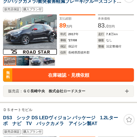
グ/バックカメラ/衝突被害軽減ブレーキ/クルーズコントロ
ール
販売店保証
購入プラン付
支払総額
本体価格
89
83.
0
万円
万円
年式
2017
年
走行
7.8
万km
車検
'27/08
修復
なし
保証
保証付
整備
法定整備付
住所
長崎県西彼杵郡
無
在庫確認・見積依頼
料
販売店：
ＧＣ長崎中央 株式会社ロードスター
ＤＳオートモビル
DS3 シック DS LEDヴィジョン パッケージ 1.2Lター
ボ ナビ TV バックカメラ アイシン製AT
販売店保証
購入プラン付