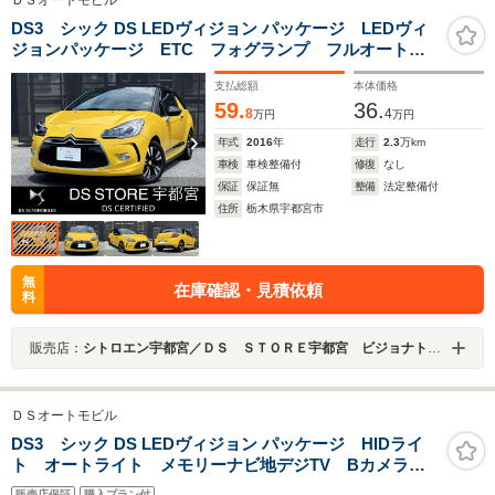
ＤＳオートモビル
DS3 シック DS LEDヴィジョン パッケージ LEDヴィ
ジョンパッケージ ETC フォグランプ フルオートエ
アコン 革ステアリング
支払総額
本体価格
59.
36.
8
4
万円
万円
年式
2016
年
走行
2.3
万km
車検
車検整備付
修復
なし
保証
保証無
整備
法定整備付
住所
栃木県宇都宮市
無
在庫確認・見積依頼
料
販売店：
シトロエン宇都宮／ＤＳ ＳＴＯＲＥ宇都宮 ビジョナトレーディング（株） ビジョナグループ
ＤＳオートモビル
DS3 シック DS LEDヴィジョン パッケージ HIDライ
ト オートライト メモリーナビ地デジTV Bカメラ
16AW ブルールーフ ドラレコ ETC アクティブシテ
販売店保証
購入プラン付