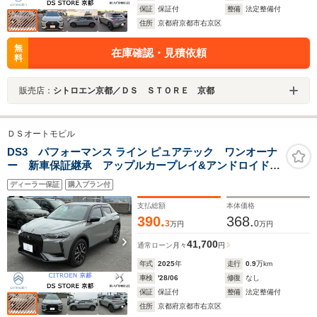
保証
保証付
整備
法定整備付
住所
京都府京都市右京区
無
在庫確認・見積依頼
料
販売店：
シトロエン京都／ＤＳ ＳＴＯＲＥ 京都
ＤＳオートモビル
DS3 パフォーマンス ライン ピュアテック ワンオーナ
ー 新車保証継承 アップルカープレイ&アンドロイドオ
ート対応 アルカンターラコンビシート 前後ドラレ
ディーラー保証
購入プラン付
コ ETC車載器
支払総額
本体価格
390.
368.
3
0
万円
万円
41,700
通常ローン
月々
円
年式
2025
年
走行
0.9
万km
車検
'28/06
修復
なし
保証
保証付
整備
法定整備付
住所
京都府京都市右京区