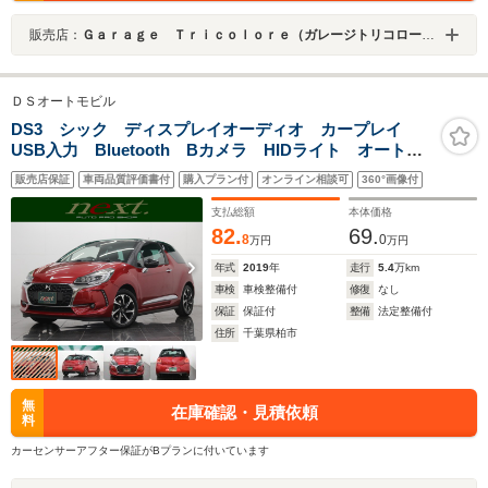
販売店：
Ｇａｒａｇｅ Ｔｒｉｃｏｌｏｒｅ（ガレージトリコロール）
ＤＳオートモビル
DS3 シック ディスプレイオーディオ カープレイ
USB入力 Bluetooth Bカメラ HIDライト オートラ
イト LEDテールランプ 純正アルミホイール アクテ
販売店保証
車両品質評価書付
購入プラン付
オンライン相談可
360°画像付
ィブシティブレーキ クルコン オートエアコン パド
ルシフト
支払総額
本体価格
82.
69.
8
0
万円
万円
年式
2019
年
走行
5.4
万km
車検
車検整備付
修復
なし
保証
保証付
整備
法定整備付
住所
千葉県柏市
無
在庫確認・見積依頼
料
カーセンサーアフター保証がBプランに付いています