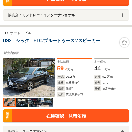
料
販売店：
モントレー・インターナショナル
ＤＳオートモビル
DS3 シック ETC/ブルートゥース/7スピーカー
販売店保証
支払総額
本体価格
59.
44.
4
8
万円
万円
年式
2015
年
走行
5.6
万km
車検
車検整備付
修復
なし
保証
保証付
整備
法定整備付
住所
茨城県取手市
無
在庫確認・見積依頼
料
販売店：
ユーロデザイン