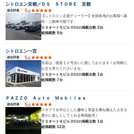
シトロエン京都／ＤＳ ＳＴＯＲＥ 京都
5
総合評価
点
【シトロエン正規ディーラー】全国各地のお客様へ販
売・ご納車可能です。
2
ＤＳオートモビル DS3の
掲載台数
台
8
総掲載数
台
シトロエン一宮
5
総合評価
点
当店は、国道２２号沿いに面しております！お気軽に
お立ち寄りくださいませ。
1
ＤＳオートモビル DS3の
掲載台数
台
7
総掲載数
台
ＰＡＺＺＯ Ａｕｔｏ Ｍｏｂｉｌｅｓ
5
総合評価
点
イタフラを中心とした趣味と実益を兼ね備えた人生を
豊かに楽しくしてくれる車両販売！
1
ＤＳオートモビル DS3の
掲載台数
台
12
総掲載数
台