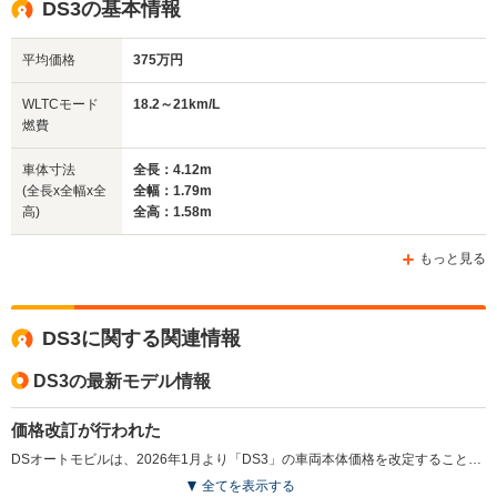
DS3の基本情報
1.53m
1.54m
1.51m
平均価格
375万円
全幅
全幅
全
WLTCモード
18.2～21km/L
サイズ
1.81m
1.81m
1.
燃費
全長
全長
(全長x全幅x全高)
4.29m
4.28m
4.
車体寸法
全長：4.12m
(全長x全幅x全
全幅：1.79m
高)
全高：1.58m
ホイールベース
ホイールベース
ホイー
-m
-m
もっと見る
DS3に関する関連情報
WLTCモード
-
-
-
燃費
DS3の最新モデル情報
価格改訂が行われた
DSオートモビルは、2026年1月より「DS3」の車両本体価格を改定することを発表した。急激な円安や製造コスト、物流コストの高騰に対応するための価格改定となっている。（2026.1）
排気量
1598～1997cc
1598cc
1598～19
全てを表示する