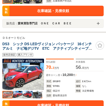
住所
兵庫県神戸市北区
無
在庫確認・見積依頼
料
販売店：
愛車買取専門店 ＯＮＥ ＣＡＲ ＢＥＥ
ＤＳオートモビル
DS3 シック DS LEDヴィジョン パッケージ 16インチ
アルミ ナビ地デジTV ETC アクティブシティーブレ
ーキ HIDライト オートライト クルーズコントロー
販売店保証
購入プラン付
ル 禁煙車 取説 保証書
支払総額
本体価格
70.
56.
3
8
万円
万円
10,200
通常ローン
月々
円
年式
2018
年
走行
2.6
万km
車検
'27/01
修復
なし
保証
保証付
整備
法定整備無
住所
愛知県清須市
無
在庫確認・見積依頼