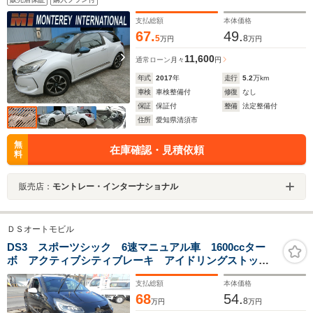
イブレーキ 取説 保証書 記録簿 Sキー
支払総額
本体価格
67.
49.
5
8
万円
万円
11,600
通常ローン
月々
円
年式
2017
年
走行
5.2
万km
車検
車検整備付
修復
なし
保証
保証付
整備
法定整備付
住所
愛知県清須市
無
在庫確認・見積依頼
料
販売店：
モントレー・インターナショナル
ＤＳオートモビル
DS3 スポーツシック 6速マニュアル車 1600ccター
ボ アクティブシティブレーキ アイドリングストッ
プ アルミ ETC
支払総額
本体価格
68
54.
8
万円
万円