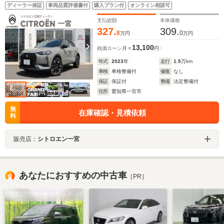
クルーズコントロール オートエアコン フロントシー
ディーラー保証
車両品質評価書付
購入プラン付
オンライン相談可
トヒーター AppleCarPlay AndroidAuto ブラインド
スポットモニター
支払総額
本体価格
327.
309.
8
0
万円
万円
13,100
残価ローン
月々
円
年式
2023
年
走行
1.5
万km
車検
車検整備付
修復
なし
保証
保証付
整備
法定整備付
住所
愛知県一宮市
無
在庫確認・見積依頼
料
販売店：
シトロエン一宮
あなたにおすすめの中古車
［PR］