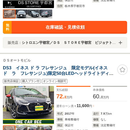
保証
保証付
整備
法定整備付
住所
栃木県宇都宮市
無
在庫確認・見積依頼
料
販売店：
シトロエン宇都宮／ＤＳ ＳＴＯＲＥ宇都宮 ビジョナトレーディング（株） ビジョナグループ
ＤＳオートモビル
DS3 イネス ド ラ フレサンジュ 限定モデル(イネス
ド ラ フレサンジュ)限定50台LEDヘッドライトディラ
イトフォグライトアクティブシティブレーキブルーレザ
販売店保証
購入プラン付
オンライン相談可
ーシートレッドダッシュボード外ナビDTVバックカメラ
ETCドラレコ前後純正17AW
支払総額
本体価格
72.
60.
8
8
万円
万円
11,600
通常ローン
月々
円
年式
2017
年
走行
7.9
万km
車検
車検整備付
修復
なし
保証
保証付
整備
法定整備付