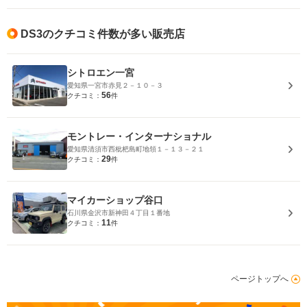
DS3のクチコミ件数が多い販売店
シトロエン一宮
愛知県一宮市赤見２－１０－３
56
クチコミ：
件
モントレー・インターナショナル
愛知県清須市西枇杷島町地領１－１３－２１
29
クチコミ：
件
マイカーショップ谷口
石川県金沢市新神田４丁目１番地
11
クチコミ：
件
ページトップへ