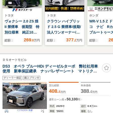
トヨタ
トヨタ
ホンダ
ヴォクシー 2.0 ZS 煌
クラウン ハイブリッ
WR-V 1.5 Z
II 禁煙車 後期型 特
ド 2.5 G 禁煙車/後期/
コ ナビ R
別仕様車 純正10型
法人ワンオーナー/フ
ブルートゥー
ナビ バックカメラ
ォーブ革/新品タイヤ/
269
377
2
総額：
.9
万円
総額：
.2
万円
総額：
CD/DVD/フルセグ
フルエアロ/エアシー
Bluetooth 衝突軽減
ト/シートヒータ
装置 クルーズコント
ー/OP18AW/12.3型
ＤＳオートモビル
ロール LEDヘッド/
SDマルチナ
フォグ オートハイビ
ビ/BSM/HUD/セーフ
DS3 オペラ ブルーHDi ディーゼルターボ 弊社社用車
使用 新車保証継承 ナッパレザーシート マトリクス
ーム 両側電動スライ
ティセンス/イージー
LEDヘッドライト コネクトナビ アップルカープレイ&
ドドア
クローザー/レギュラ
ディーラー保証
購入プラン付
アンドロイドオート対応 1.5Lディーゼルターボ
ーガソリン仕様
支払総額
本体価格
408.
388.
5
0
万円
万円
50,100
通常ローン
月々
円
年式
2025
年
走行
0.9
万km
車検
'28/01
修復
なし