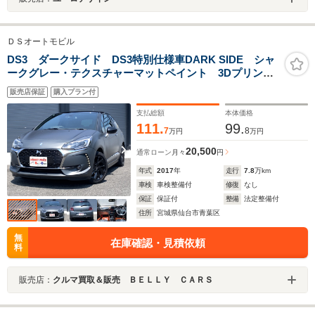
ＤＳオートモビル
DS3 ダークサイド DS3特別仕様車DARK SIDE シャ
ークグレー・テクスチャーマットペイント 3Dプリンタ
ー製チタンパーツ 3Dディザイン・レザーシート LED
販売店保証
購入プラン付
ビジョン アクティブシティブレーキ タイベル関係一
式交換
支払総額
本体価格
111.
99.
7
8
万円
万円
20,500
通常ローン
月々
円
年式
2017
年
走行
7.8
万km
車検
車検整備付
修復
なし
保証
保証付
整備
法定整備付
住所
宮城県仙台市青葉区
無
在庫確認・見積依頼
料
販売店：
クルマ買取＆販売 ＢＥＬＬＹ ＣＡＲＳ