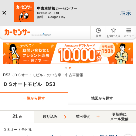
中古車情報カーセンサー
表示
Recruit Co., Ltd.
無料 － Google Play
履歴
お気に入り
メニュー
DS3（ＤＳオートモビル）の中古車・中古車情報
ＤＳオートモビル DS3
一覧から探す
地図から探す
更新時に
21
絞り込み
並べ替え
台
メール受信
ＤＳオートモビル