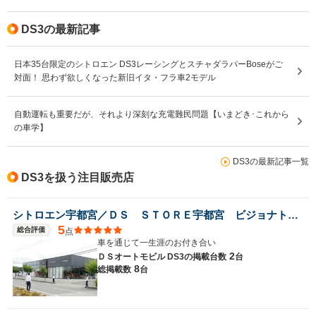
駆動方式
FF
FF
FF
DS3の最新記事
日本35台限定のシトロエン DS3レーシングとスチャダラパーBoseがご
対面！ 思わず欲しくなった新旧イタ・フラ車2モデル
自動運転も重要だが、それより深刻な充電難民問題【いまどき･これから
の車学】
DS3の最新記事一覧
DS3を扱う注目販売店
シトロエン宇都宮／ＤＳ ＳＴＯＲＥ宇都宮 ビジョナトレーディング（株） ビジョナグループ
5
総合評価
点
車を通じて一生涯のお付き合い
2
ＤＳオートモビル DS3の
掲載台数
台
8
総掲載数
台