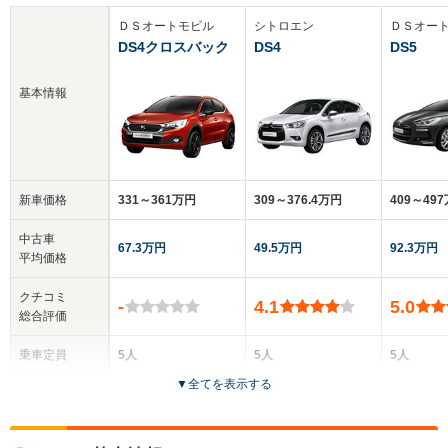
ＤＳオートモビル
シトロエン
ＤＳオー
DS4クロスバック
DS4
DS5
基本情報
新車価格
331～361万円
309～376.4万円
409～49
中古車
67.3万円
49.5万円
92.3万円
平均価格
クチコミ
-
4.1
5.0
総合評価
乗車定員
5人
5人
5人
▼
全てを表示する
ドア数
5ドア
5ドア
5ドア
全高
全高
全高