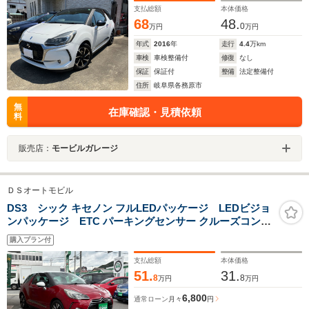
支払総額
本体価格
68
48.
0
万円
万円
年式
2016
年
走行
4.4
万km
車検
車検整備付
修復
なし
保証
保証付
整備
法定整備付
住所
岐阜県各務原市
無
在庫確認・見積依頼
料
販売店：
モービルガレージ
ＤＳオートモビル
DS3 シック キセノン フルLEDパッケージ LEDビジョ
ンパッケージ ETC パーキングセンサー クルーズコント
ロール 衝突軽減ブレーキ
購入プラン付
支払総額
本体価格
51.
31.
8
8
万円
万円
6,800
通常ローン
月々
円