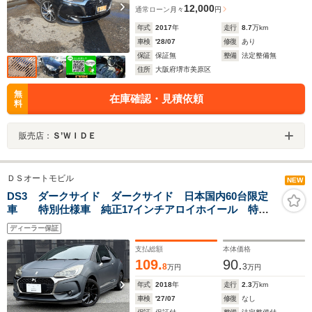
12,000
通常ローン
月々
円
年式
2017
年
走行
8.7
万km
車検
'28/07
修復
あり
保証
保証無
整備
法定整備無
住所
大阪府堺市美原区
無
在庫確認・見積依頼
料
販売店：
Ｓ’ＷＩＤＥ
ＤＳオートモビル
NEW
DS3 ダークサイド ダークサイド 日本国内60台限定
車 特別仕様車 純正17インチアロイホイール 特殊
塗装3Dプリンター製チタンパーツ ETC
ディーラー保証
支払総額
本体価格
109.
90.
8
3
万円
万円
年式
2018
年
走行
2.3
万km
車検
'27/07
修復
なし