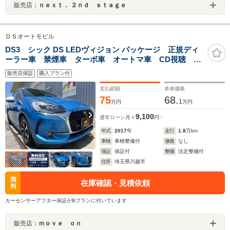
販売店：
ｎｅｘｔ． ２ｎｄ ｓｔａｇｅ
ＤＳオートモビル
DS3 シック DS LEDヴィジョン パッケージ 正規ディ
ーラー車 禁煙車 ターボ車 オートマ車 CD視聴
Bluetoothオーディオ接続 ETC 衝突軽減装置 アイド
販売店保証
購入プラン付
リングストップ 障害物センサー LEDヘッドライト
LEDフォグランプ
支払総額
本体価格
75
68.
1
万円
万円
9,100
通常ローン
月々
円
年式
2017
年
走行
1.8
万km
車検
車検整備付
修復
なし
保証
保証付
整備
法定整備付
住所
埼玉県川越市
無
在庫確認・見積依頼
料
カーセンサーアフター保証がBプランに付いています
販売店：
ｍｏｖｅ ｏｎ