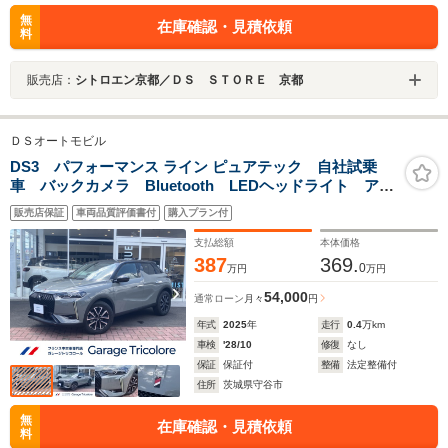
無
在庫確認・見積依頼
料
販売店：
シトロエン京都／ＤＳ ＳＴＯＲＥ 京都
ＤＳオートモビル
DS3 パフォーマンス ライン ピュアテック 自社試乗
車 バックカメラ Bluetooth LEDヘッドライト アク
ティブクルーズコントロール レーンキープ
販売店保証
車両品質評価書付
購入プラン付
支払総額
本体価格
387
369.
0
万円
万円
54,000
通常ローン
月々
円
年式
2025
年
走行
0.4
万km
車検
'28/10
修復
なし
保証
保証付
整備
法定整備付
住所
茨城県守谷市
無
在庫確認・見積依頼
料