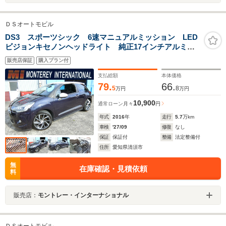
ＤＳオートモビル
DS3 スポーツシック 6速マニュアルミッション LED
ビジョンキセノンヘッドライト 純正17インチアルミ
アクティブシテイブレーキ クルーズコントロール
販売店保証
購入プラン付
ETC オートライト 取説 保証書 Sキー
支払総額
本体価格
79.
66.
5
8
万円
万円
10,900
通常ローン
月々
円
年式
2016
年
走行
5.7
万km
車検
'27/09
修復
なし
保証
保証付
整備
法定整備付
住所
愛知県清須市
無
在庫確認・見積依頼
料
販売店：
モントレー・インターナショナル