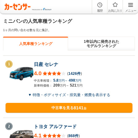
履歴
お気に入り
メニュー
ミニバンの人気車種ランキング
1ヶ月の問い合わせ数を元に集計。
1年以内に発売された
人気車種ランキング
モデルランキング
日産 セレナ
1
4.0
(
1426件
)
5.8
498
中古車相場：
万円～
万円
209
521
新車時価格：
万円～
万円
▼ 特徴・ボディサイズ・排気量・燃費を表示する
8141
中古車を見る
台
トヨタ アルファード
2
4.1
(
868件
)