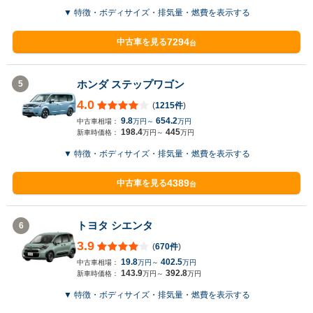
▼ 特徴・ボディサイズ・排気量・燃費を表示する
7294
中古車を見る
台
ホンダ ステップワゴン
5
4.0
(
1215件
)
9.8
654.2
中古車相場：
万円～
万円
198.4
445
新車時価格：
万円～
万円
▼ 特徴・ボディサイズ・排気量・燃費を表示する
4389
中古車を見る
台
トヨタ シエンタ
6
3.9
(
670件
)
19.8
402.5
中古車相場：
万円～
万円
143.9
392.8
新車時価格：
万円～
万円
▼ 特徴・ボディサイズ・排気量・燃費を表示する