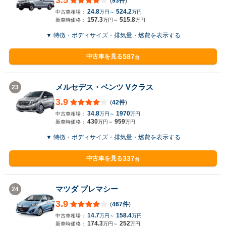
3.5
(
93件
)
24.8
524.2
中古車相場：
万円～
万円
157.3
515.8
新車時価格：
万円～
万円
▼ 特徴・ボディサイズ・排気量・燃費を表示する
587
中古車を見る
台
メルセデス・ベンツ Vクラス
23
3.9
(
42件
)
34.8
1970
中古車相場：
万円～
万円
430
959
新車時価格：
万円～
万円
▼ 特徴・ボディサイズ・排気量・燃費を表示する
337
中古車を見る
台
マツダ プレマシー
24
3.9
(
467件
)
14.7
158.4
中古車相場：
万円～
万円
174.3
252
新車時価格：
万円～
万円