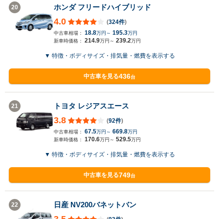
ホンダ フリードハイブリッド
20
4.0
(
324件
)
18.8
195.3
中古車相場：
万円～
万円
214.9
239.2
新車時価格：
万円～
万円
▼ 特徴・ボディサイズ・排気量・燃費を表示する
436
中古車を見る
台
トヨタ レジアスエース
21
3.8
(
92件
)
67.5
669.8
中古車相場：
万円～
万円
170.6
529.5
新車時価格：
万円～
万円
▼ 特徴・ボディサイズ・排気量・燃費を表示する
749
中古車を見る
台
日産 NV200バネットバン
22