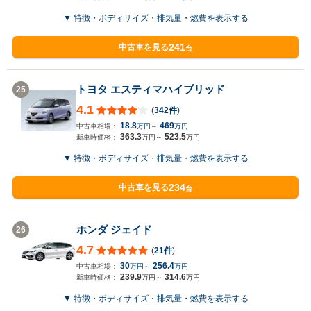
▼ 特徴・ボディサイズ・排気量・燃費を表示する
241
中古車を見る
台
トヨタ エスティマハイブリッド
25
4.1
(
342件
)
18.8
469
中古車相場：
万円～
万円
363.3
523.5
新車時価格：
万円～
万円
▼ 特徴・ボディサイズ・排気量・燃費を表示する
234
中古車を見る
台
ホンダ ジェイド
26
4.7
(
21件
)
30
256.4
中古車相場：
万円～
万円
239.9
314.6
新車時価格：
万円～
万円
▼ 特徴・ボディサイズ・排気量・燃費を表示する