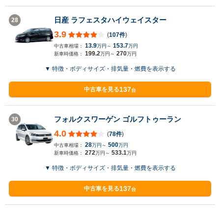
日産 ラフェスタハイウェイスター
28
3.9
(
107件
)
13.9
153.7
中古車相場：
万円～
万円
199.2
270
新車時価格：
万円～
万円
▼ 特徴・ボディサイズ・排気量・燃費を表示する
137
中古車を見る
台
フォルクスワーゲン ゴルフトゥーラン
30
4.0
(
78件
)
28
500
中古車相場：
万円～
万円
272
533.1
新車時価格：
万円～
万円
▼ 特徴・ボディサイズ・排気量・燃費を表示する
137
中古車を見る
台