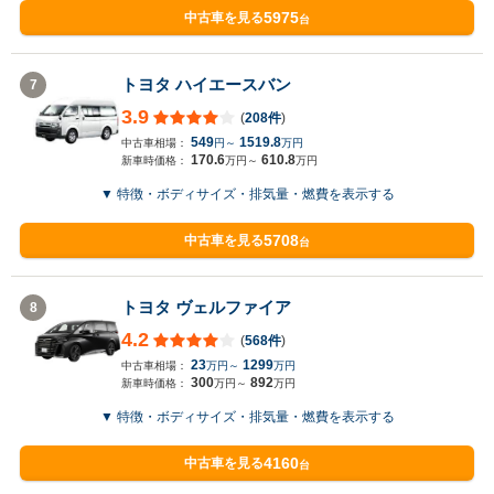
5975
中古車を見る
台
トヨタ ハイエースバン
7
3.9
(
208件
)
549
1519.8
中古車相場：
円～
万円
170.6
610.8
新車時価格：
万円～
万円
▼ 特徴・ボディサイズ・排気量・燃費を表示する
5708
中古車を見る
台
トヨタ ヴェルファイア
8
4.2
(
568件
)
23
1299
中古車相場：
万円～
万円
300
892
新車時価格：
万円～
万円
▼ 特徴・ボディサイズ・排気量・燃費を表示する
4160
中古車を見る
台