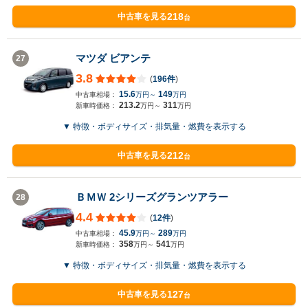
218
中古車を見る
台
マツダ ビアンテ
27
3.8
(
196件
)
15.6
149
中古車相場：
万円～
万円
213.2
311
新車時価格：
万円～
万円
▼ 特徴・ボディサイズ・排気量・燃費を表示する
212
中古車を見る
台
ＢＭＷ 2シリーズグランツアラー
28
4.4
(
12件
)
45.9
289
中古車相場：
万円～
万円
358
541
新車時価格：
万円～
万円
▼ 特徴・ボディサイズ・排気量・燃費を表示する
127
中古車を見る
台