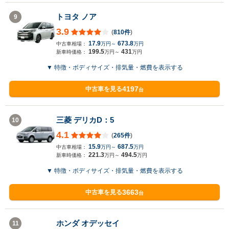
トヨタ ノア
9
3.9
(
810件
)
17.9
673.8
中古車相場：
万円～
万円
199.5
431
新車時価格：
万円～
万円
▼ 特徴・ボディサイズ・排気量・燃費を表示する
4197
中古車を見る
台
三菱 デリカD：5
10
4.1
(
265件
)
15.9
687.5
中古車相場：
万円～
万円
221.3
494.5
新車時価格：
万円～
万円
▼ 特徴・ボディサイズ・排気量・燃費を表示する
3663
中古車を見る
台
ホンダ オデッセイ
11