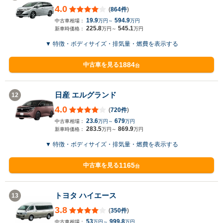
4.0
(
864件
)
19.9
594.9
中古車相場：
万円～
万円
225.8
545.1
新車時価格：
万円～
万円
▼ 特徴・ボディサイズ・排気量・燃費を表示する
1884
中古車を見る
台
日産 エルグランド
12
4.0
(
720件
)
23.6
679
中古車相場：
万円～
万円
283.5
869.9
新車時価格：
万円～
万円
▼ 特徴・ボディサイズ・排気量・燃費を表示する
1165
中古車を見る
台
トヨタ ハイエース
13
3.8
(
350件
)
53
999.8
中古車相場：
万円～
万円