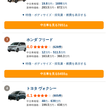
19.9
1699
中古車相場：
万円～
万円
283.5
872
新車時価格：
万円～
万円
▼ 特徴・ボディサイズ・排気量・燃費を表示する
7851
中古車を見る
台
ホンダ フリード
3
4.0
(
628件
)
12
511.5
中古車相場：
万円～
万円
163.8
360.3
新車時価格：
万円～
万円
▼ 特徴・ボディサイズ・排気量・燃費を表示する
5455
中古車を見る
台
トヨタ ヴォクシー
4
4.1
(
905件
)
48
639
中古車相場：
円～
万円
199.5
438
新車時価格：
万円～
万円