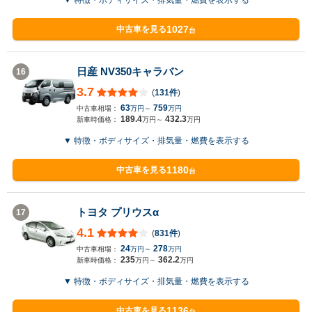
▼ 特徴・ボディサイズ・排気量・燃費を表示する
1027
中古車を見る
台
日産 NV350キャラバン
16
3.7
(
131件
)
63
759
中古車相場：
万円～
万円
189.4
432.3
新車時価格：
万円～
万円
▼ 特徴・ボディサイズ・排気量・燃費を表示する
1180
中古車を見る
台
トヨタ プリウスα
17
4.1
(
831件
)
24
278
中古車相場：
万円～
万円
235
362.2
新車時価格：
万円～
万円
▼ 特徴・ボディサイズ・排気量・燃費を表示する
1136
中古車を見る
台