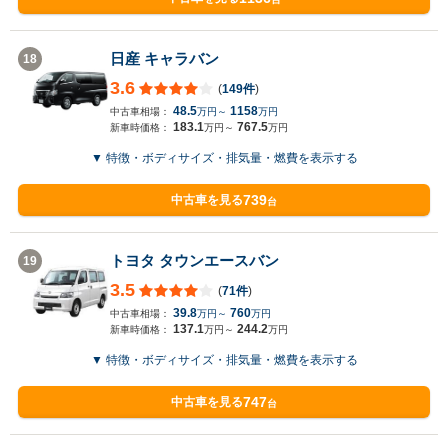
日産 キャラバン
18
3.6
(
149件
)
48.5
1158
中古車相場：
万円～
万円
183.1
767.5
新車時価格：
万円～
万円
▼ 特徴・ボディサイズ・排気量・燃費を表示する
739
中古車を見る
台
トヨタ タウンエースバン
19
3.5
(
71件
)
39.8
760
中古車相場：
万円～
万円
137.1
244.2
新車時価格：
万円～
万円
▼ 特徴・ボディサイズ・排気量・燃費を表示する
747
中古車を見る
台