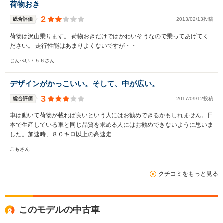
荷物おき
2
総合評価
2013/02/13投稿
荷物は沢山乗ります。 荷物おきだけではかわいそうなので乗ってあげてく
ださい。 走行性能はあまりよくないですが・・
じんべい７５６さん
デザインがかっこいい。そして、中が広い。
3
総合評価
2017/09/12投稿
車は動いて荷物が載れば良いという人にはお勧めできるかもしれません。日
本で生産している車と同じ品質を求める人にはお勧めできないように思いま
した。加速時、８０キロ以上の高速走…
こもさん
クチコミをもっと見る
このモデルの中古車