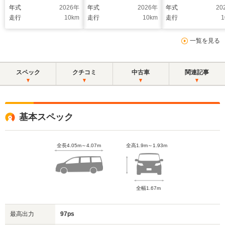
ーゴマット/カロッツ
ントリー/セーフティ
イドリングストップ
年式
2026
年
年式
2026
年
年式
20
ェリアナビ/ETC/バッ
センス/アイドリング
キーレスエントリー
走行
10
km
走行
10
km
走行
1
クカメラ/衝突軽減ブ
ストップ/助手席エア
助手席エアバッグ/
レーキ/横滑り防止/キ
バッグ/オートハイビ
ワーウインドウ/横
一覧を見る
ャンピングカー/車中
ーム/両面スライドド
り防止装置/ヘッド
泊
ア
イトレベライザー
スペック
クチコミ
中古車
関連記事
基本スペック
全長4.05m～4.07m
全高1.9m～1.93m
全幅1.67m
最高出力
97ps