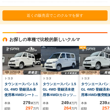
近くの販売店でこのクルマを探す
お探しの車種で比較的新しいクルマ
NEW
トヨタ
トヨタ
トヨタ
タウンエースバン 1.5
タウンエースバン 1.5
タウンエースバン 1
GL 4WD 登録済み未
GL 4WD 登録済未使
GL 4WD 登録済
使用車/4WD/シートカ
用車/4WD/カロッツェ
用車/4WD/衝突軽
バー/テーブル付き
リア製ナビ/バックカ
レーキ/純正ホイー
279
249
239
本体
.8
万円
本体
.8
万円
本体
.8
BOXベッドキット/カ
メラ/ETC/キーレスエ
コーナーセンサー/
297
264
257
総額
万円
総額
万円
総額