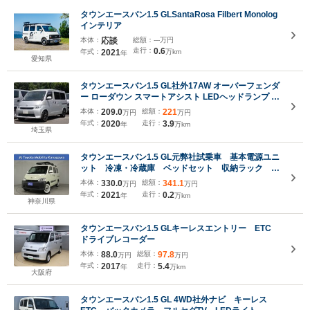
タウンエースバン1.5 GLSantaRosa Filbert Monolog
インテリア
本体：
応談
総額：
---万円
走行：
0.6
年式：
2021
万km
年
愛知県
タウンエースバン1.5 GL社外17AW オーバーフェンダ
ー ローダウン スマートアシスト LEDヘッドランプ ア
イドリングストップ ETC
本体：
209.0
総額：
221
万円
万円
年式：
2020
走行：
3.9
年
万km
埼玉県
タウンエースバン1.5 GL元弊社試乗車 基本電源ユニ
ット 冷凍・冷蔵庫 ベッドセット 収納ラック 4
連排気ファン
本体：
330.0
総額：
341.1
万円
万円
年式：
2021
走行：
0.2
年
万km
神奈川県
タウンエースバン1.5 GLキーレスエントリー ETC
ドライブレコーダー
本体：
88.0
総額：
97.8
万円
万円
年式：
2017
走行：
5.4
年
万km
大阪府
タウンエースバン1.5 GL 4WD社外ナビ キーレス