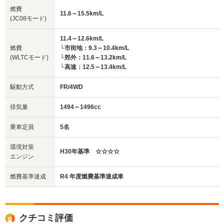
燃費
11.6～15.5km/L
(JC08モード)
11.4～12.6km/L
燃費
└市街地：9.3～10.4km/L
(WLTCモード)
└郊外：11.6～13.2km/L
└高速：12.5～13.4km/L
駆動方式
FR/4WD
排気量
1494～1496cc
乗車定員
5名
環境対策
H30年基準 ☆☆☆☆
エンジン
燃費基準達成
R4 年度燃費基準達成車
クチコミ評価