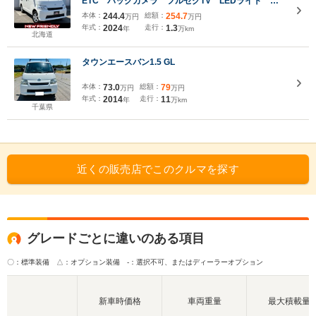
ETC バックカメラ フルセグTV LEDライト ア
イドリングストップ 衝突軽減ブレーキ 横滑り防止
本体：
244.4
総額：
254.7
万円
万円
装置
年式：
2024
走行：
1.3
年
万km
北海道
タウンエースバン1.5 GL
本体：
73.0
総額：
79
万円
万円
年式：
2014
走行：
11
年
万km
千葉県
近くの販売店でこのクルマを探す
グレードごとに違いのある項目
〇：標準装備 △：オプション装備
-：選択不可、またはディーラーオプション
新車時価格
車両重量
最大積載量