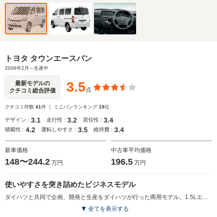
トヨタ タウンエースバン
2008年2月～生産中
3.5
最新モデルの
点
クチコミ総合評価
クチコミ件数
41
件 ｜ ミニバンランキング
19
位
3.1
3.2
3.4
デザイン :
走行性 :
居住性 :
4.2
3.5
3.4
積載性 :
運転しやすさ :
維持費 :
新車価格
中古車平均価格
148〜244.2
196.5
万円
万円
使いやすさを突き詰めたビジネスモデル
ダイハツと共同で企画、開発と生産をダイハツが行った商用モデル。1.5Lエンジンを前席下へ、タイヤをより四隅に配置して、ショートノーズでスクエアなスタイルに。さらにピラーの傾斜を立ち上げ、積載性や視認性を向上させた。ボディ形状とともに、バックドアや両側スライドドアの開口部を広げることで、荷物の積み下ろしなど作業効率を向上させている。また、ヒップポイントやステップ高は人間工学に基づいて見直された。上級グレードのGLでは、カラードバンパーやセミファブリックシート、電動ドアロック＆パワーウインドウなどの装備が標準となる。（2008.1）
全てを表示する