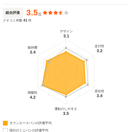
3.5
総合評価
点
41
クチコミ件数
件
デザイン
3.1
走行性
維持費
3.2
3.4
居住性
積載性
3.4
4.2
運転のしやすさ
3.5
タウンエースバンの評価平均
現行のミニバンの評価平均