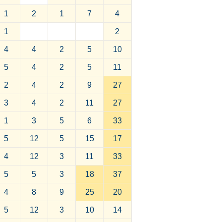
1
2
1
7
4
1
2
4
4
2
5
10
5
4
2
5
11
2
4
2
9
27
3
4
2
11
27
1
3
5
6
33
5
12
5
15
17
4
12
3
11
33
5
5
3
18
37
4
8
9
25
20
5
12
3
10
14