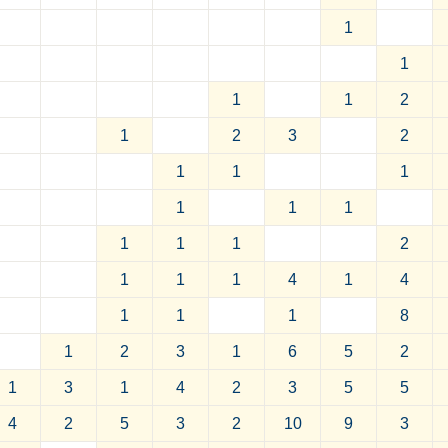
1
1
1
1
2
1
2
3
2
1
1
1
1
1
1
1
1
1
2
1
1
1
4
1
4
1
1
1
8
1
2
3
1
6
5
2
1
3
1
4
2
3
5
5
4
2
5
3
2
10
9
3