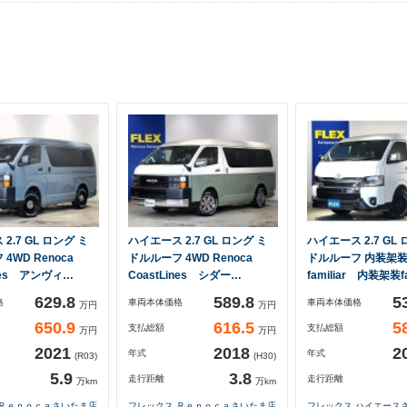
2.7 GL ロング ミ
ハイエース 2.7 GL ロング ミ
ハイエース 2.7 GL
4WD Renoca
ドルルーフ 4WD Renoca
ドルルーフ 内装架
ines アンヴィ…
CoastLines シダー…
familiar 内装架装f
629.8
589.8
5
格
車両本体価格
車両本体価格
万円
万円
650.9
616.5
5
支払総額
支払総額
万円
万円
2021
2018
2
年式
年式
(R03)
(H30)
5.9
3.8
走行距離
走行距離
万km
万km
 Ｒｅｎｏｃａさいたま店
フレックス Ｒｅｎｏｃａさいたま店
フレックス ハイエース