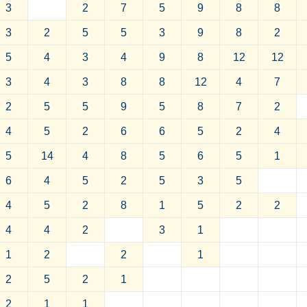
3
2
7
5
9
8
8
3
2
5
5
3
9
8
2
5
4
3
4
9
8
12
12
3
4
3
8
8
12
4
7
2
5
5
9
5
8
7
2
4
5
2
6
6
5
2
4
5
14
4
8
5
6
5
1
6
4
5
2
5
3
5
4
5
2
8
1
5
2
2
4
4
2
3
1
1
2
2
1
2
5
2
1
2
1
1