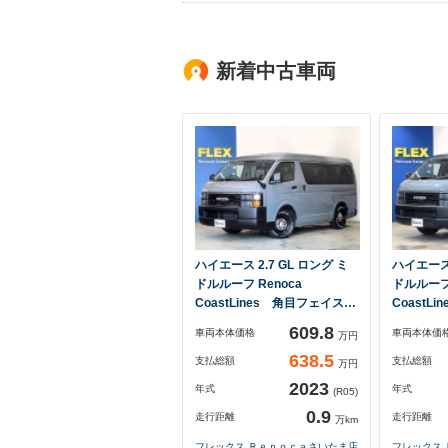
新着中古車両
ハイエース 2.7 GL ロング ミ
ハイエース 
ドルルーフ Renoca
ドルルーフ 
CoastLines 角目フェイス…
CoastL
609.8
車両本体価格
車両本体価
万円
638.5
支払総額
支払総額
万円
2023
年式
年式
(R05)
0.9
走行距離
走行距離
万km
フレックス Ｒｅｎｏｃａさいたま店
フレックス