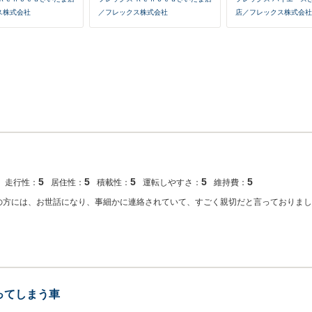
ス株式会社
／フレックス株式会社
店／フレックス株式会社
5
5
5
5
5
走行性：
居住性：
積載性：
運転しやすさ：
維持費：
当の方には、お世話になり、事細かに連絡されていて、すごく親切だと言っておりまし
ってしまう車