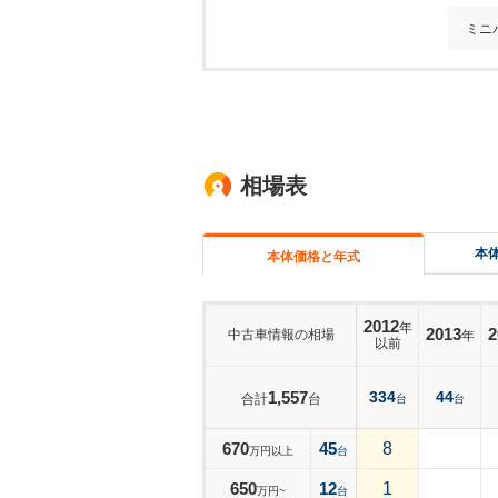
ミニ
相場表
本
本体価格と年式
2012
年
2013
2
中古車情報の相場
年
以前
1,557
334
44
合計
台
台
台
670
45
8
万円以上
台
650
12
1
万円~
台