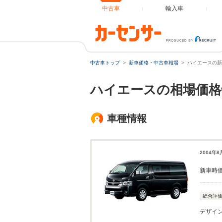
中古車
輸入車
中古車トップ
新車価格・中古車相場
ハイエースの新
ハイエースの相場価格
車種情報
2004年
新車時
総合評
デザイ