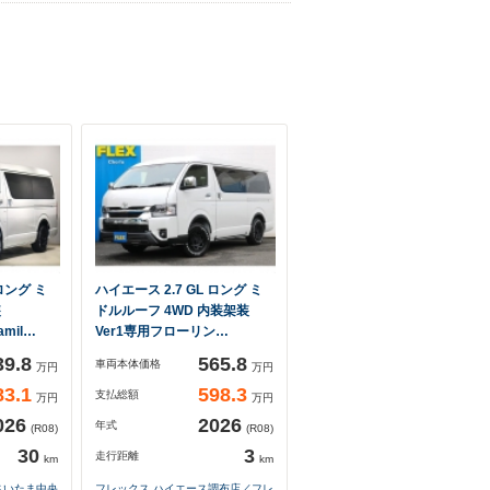
 ロング ミ
ハイエース 2.7 GL ロング ミ
装
ドルルーフ 4WD 内装架装
amil…
Ver1専用フローリン…
39.8
565.8
車両本体価格
万円
万円
83.1
598.3
支払総額
万円
万円
026
2026
年式
(R08)
(R08)
30
3
走行距離
km
km
さいたま中央
フレックス ハイエース調布店／フレ