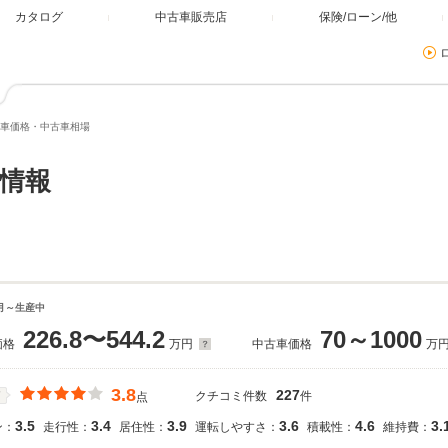
カタログ
中古車販売店
保険/ローン/他
車価格・中古車相場
情報
8月～生産中
226.8〜544.2
70～1000
価格
万円
中古車価格
万
3.8
227
クチコミ件数
件
価
点
3.5
3.4
3.9
3.6
4.6
3.
ン：
走行性：
居住性：
運転しやすさ：
積載性：
維持費：