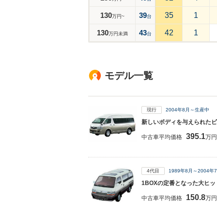
130
39
35
1
万円~
台
130
43
42
1
万円未満
台
モデル一覧
現行
2004年8月～生産中
新しいボディを与えられたビ
395.1
中古車平均価格
万円
4代目
1989年8月～2004
1BOXの定番となった大ヒ
150.8
中古車平均価格
万円