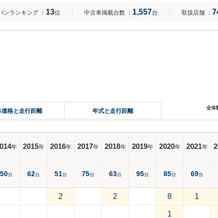
13
1,557
7
バンランキング
：
位
中古車掲載台数
：
台
取扱店舗
：
全体
体価格と走行距離
年式と走行距離
014
2015
2016
2017
2018
2019
2020
2021
2
年
年
年
年
年
年
年
年
50
62
51
75
63
95
85
69
台
台
台
台
台
台
台
台
2
2
8
1
1