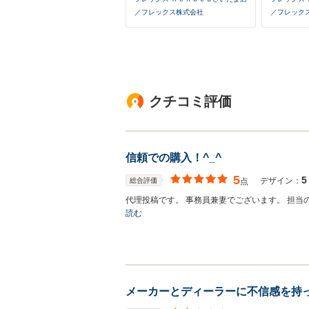
／フレックス株式会社
／フレック
クチコミ評価
信頼での購入！^_^
5
5
デザイン：
総合評価
点
代理投稿です。 事務員兼妻でございます。 担
読む
メーカーとディーラーに不信感を持