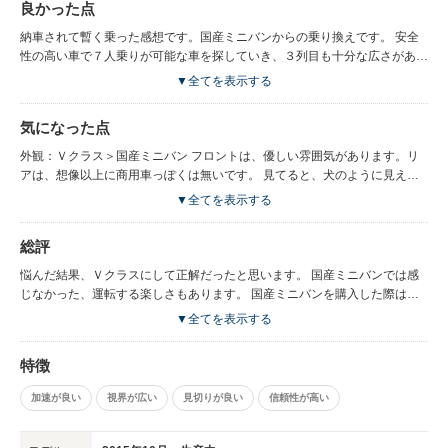
良かった点
納車されて暫く乗った感想です。国産ミニバンからの乗り換えです。 安全
性の高い車で７人乗りが可能な車を探していき、３列目も十分な広さがある
Ｖを購入致しました。 事故に遭遇してしまった場合の衝突安全性が一番の
▼全てを表示する
決め手になりました。 私個人としては、ほぼ満点です。 アクティブパーキ
ングアシストは、笑えるくらい感度が悪いですが。 駐車場に止めようとし
気になった点
たら、スペース３台分を使って横向きに駐車してしまいました。 「終了し
ました」という文字が出たので、思わず「そういうことか」言ってしまいま
外観：Ｖクラス＞国産ミニバン フロントは、優しい雰囲気があります。リ
した。
アは、想像以上に商用車っぽくは無いです。 見てると、犬のように見えて
きます。 ただ、夜の電灯に照らされてる時はカッコ良くなります。 内装：
▼全てを表示する
Ｖクラス＞＞＞国産ミニバン 内装は、高級感があり、使い勝手も良いの
で、気に入ってます。 ドリンクフォルダーもコンソールボックスがあるの
総評
で、必要最低限の置き場は確保できてます。 収納は、国産車の方が痒い所
に手が届く感じです（過剰すぎる部分もありますが） 乗り心地：Ｖクラス
悩んだ結果、Ｖクラスにして正解だったと思います。 国産ミニバンでは感
＞＞＞＞＞国産ミニバン納車直後は、低速時に多少の硬さを感じましたが、
じなかった、運転する楽しさもあります。 国産ミニバンを購入した際は、
暫く乗っていたら、馴染んできました。 その為、低速から高速まで非常に
フルフラット・フットレスト・容易なスライド等が楽しみだったのですが、
▼全てを表示する
良い乗り心地です。 凹凸も上手く吸収し、ロールもあまり無く、横風も全
フルフラットは車中で寝る時？のみで走行中は安全面で不要となります。
く気になりません。 また、静寂性も高いので、高速で音楽のボリューム調
フットレストは足が宙に浮いているので、逆に腹筋に力が入ったり、フラフ
特徴
整も不要です。 走行性能・エンジン性能：Vクラス＞＞＞国産ミニバン 素
ラしたり と、結果として、おもてなしにもならないになってしまいまし
人なのであまり良くわかりませんが、全くストレスなく乗れております。
た。 そう言った反省も踏まえ、実用的な車が良いと思い、今回の購入にな
加速が良い
視界が広い
見切りが良い
信頼性が高い
ディーゼル音も、車内にはあまり聞こえてこない印象です。たまーに、遠く
りました。
でカラカラ言ってる？位はあります。 安全性能：Ｖクラス＞＞＞＞国産ミ
ニバン 予防安全に関しては、他のクラスよりちょっと劣る？と言われてま