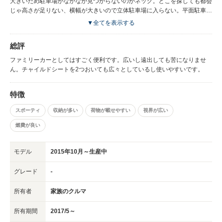
大きいため駐車場がなかなか見つからないのがネック。どこを探しても都会
じゃ高さが足りない、横幅が大きいので立体駐車場に入らない。平面駐車場
しか無理なので家の近くに停めることができなかった。また出かけても大き
▼全てを表示する
いので駐車場に断られることもあったりしたのでサイズは買う前にきちんと
計ってからじゃないとダメでした。足置き場があればいいなぁと思いまし
総評
た。後部座席部に窓がないので少しだけでも開けれたら良いかと思います。
ファミリーカーとしてはすごく便利です。広いし遠出しても苦になりませ
ん。チャイルドシートを2つおいても広々としているし使いやすいです。
特徴
スポーティ
収納が多い
荷物が載せやすい
視界が広い
燃費が良い
モデル
2015年10月～生産中
グレード
-
所有者
家族のクルマ
所有期間
2017/5～