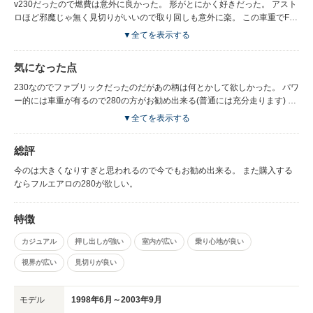
v230だったので燃費は意外に良かった。 形がとにかく好きだった。 アスト
ロほど邪魔じゃ無く見切りがいいので取り回しも意外に楽。 この車重でFF
なのでスタッドレスだけで都内では雪の心配は無し。 大手スキー場レベル
▼全てを表示する
ならスタッドレスだけで坂道も問題無い。 ベンツと肩肘張らず気楽に乗れ
る。
気になった点
230なのでファブリックだったのだがあの柄は何とかして欲しかった。 パワ
ー的には車重が有るので280の方がお勧め出来る(普通には充分走ります) リ
アシートがフルリクライニングしないのとシートの取り外しにかなり難あ
▼全てを表示する
り。
総評
今のは大きくなりすぎと思われるので今でもお勧め出来る。 また購入する
ならフルエアロの280が欲しい。
特徴
カジュアル
押し出しが強い
室内が広い
乗り心地が良い
視界が広い
見切りが良い
モデル
1998年6月～2003年9月