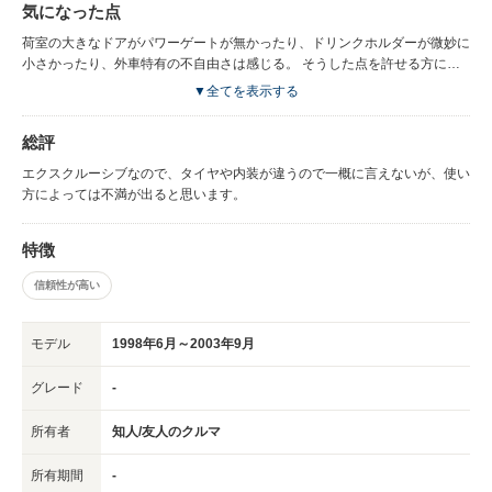
気になった点
荷室の大きなドアがパワーゲートが無かったり、ドリンクホルダーが微妙に
小さかったり、外車特有の不自由さは感じる。 そうした点を許せる方には
オススメです。
▼全てを表示する
総評
エクスクルーシブなので、タイヤや内装が違うので一概に言えないが、使い
方によっては不満が出ると思います。
特徴
信頼性が高い
モデル
1998年6月～2003年9月
グレード
-
所有者
知人/友人のクルマ
所有期間
-