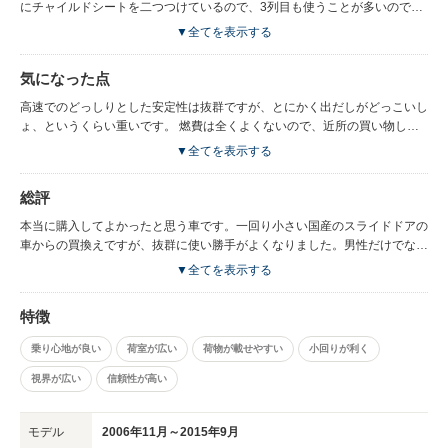
にチャイルドシートを二つつけているので、3列目も使うことが多いのです
が、いちいち2列目シートを倒さずに乗り降りできるくらい、スライドドア
▼全てを表示する
の開口部と室内が広いので、乗り降りがとっても楽です。国産車のように、
ごてごてと余計なものがついていないので、さっぱりひろびろといった印象
気になった点
です。 大きい車ですが、意外と小回りも利きます。 ロングは荷室も広いの
で、たくさん買い物しても、3列目シートを倒さずに荷物が積めます。旅行
高速でのどっしりとした安定性は抜群ですが、とにかく出だしがどっこいし
の時もいろいろ載ります。 あとは、ワイパーの動き方がとてもいいです。
ょ、というくらい重いです。 燃費は全くよくないので、近所の買い物しか
中央から一気に雨水を取り除いてくれるので、視界が全体的によくなりま
使わない方にはおススメしません。私は1週間に５００ｋｍ弱走りますが、
▼全てを表示する
す。
毎週１万円ほどガソリン代がかかります。
総評
本当に購入してよかったと思う車です。一回り小さい国産のスライドドアの
車からの買換えですが、抜群に使い勝手がよくなりました。男性だけでな
く、ママが乗っても○だと思います。
▼全てを表示する
特徴
乗り心地が良い
荷室が広い
荷物が載せやすい
小回りが利く
視界が広い
信頼性が高い
モデル
2006年11月～2015年9月