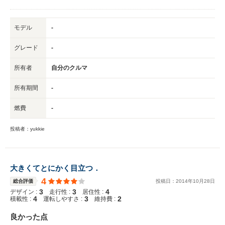
モデル
-
グレード
-
所有者
自分のクルマ
所有期間
-
燃費
-
投稿者：yukkie
大きくてとにかく目立つ．
4
総合評価
投稿日：
2014
年
10
月
28
日
3
3
4
デザイン :
走行性 :
居住性 :
4
3
2
積載性 :
運転しやすさ :
維持費 :
良かった点