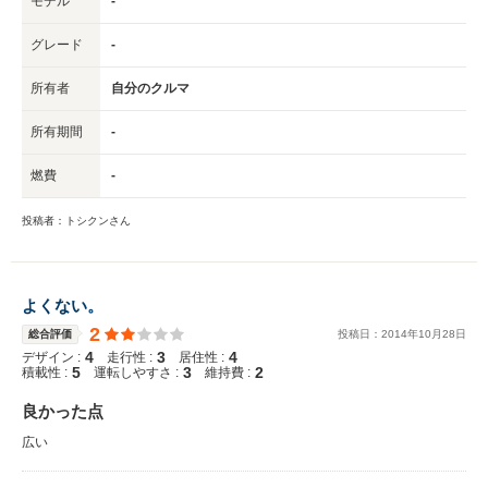
モデル
-
グレード
-
所有者
自分のクルマ
所有期間
-
燃費
-
投稿者：トシクンさん
よくない。
2
総合評価
投稿日：
2014
年
10
月
28
日
4
3
4
デザイン :
走行性 :
居住性 :
5
3
2
積載性 :
運転しやすさ :
維持費 :
良かった点
広い