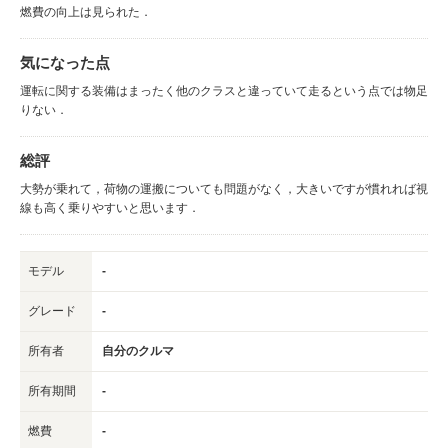
燃費の向上は見られた．
気になった点
運転に関する装備はまったく他のクラスと違っていて走るという点では物足
りない．
総評
大勢が乗れて，荷物の運搬についても問題がなく，大きいですが慣れれば視
線も高く乗りやすいと思います．
モデル
-
グレード
-
所有者
自分のクルマ
所有期間
-
燃費
-