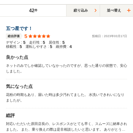
42
絞り込み
並べ替え
件
五つ星です！
5
総合評価
投稿日：
2023
年
03
月
17
日
5
5
5
デザイン :
走行性 :
居住性 :
5
5
4
積載性 :
運転しやすさ :
維持費 :
良かった点
ネットのみでしか確認していなかったのですが、思った通りの状態で、安心
しました。
気になった点
花粉の時期もあり、届いた時は多少汚れてました。 水洗いできれいになり
ましたが。
総評
対応いただいた原田店長の、レスポンスがとても早く、スムーズに納車され
ました。 また、乗り換えの際は是非相談したいと思います。 ありがとうご