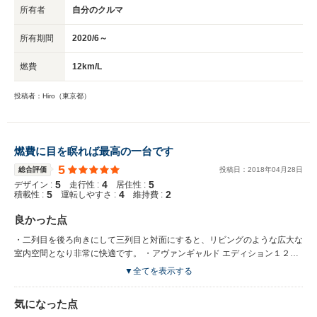
所有者
自分のクルマ
所有期間
2020/6～
燃費
12km/L
投稿者：Hiro（東京都）
燃費に目を瞑れば最高の一台です
5
総合評価
投稿日：
2018
年
04
月
28
日
5
4
5
デザイン :
走行性 :
居住性 :
5
4
2
積載性 :
運転しやすさ :
維持費 :
良かった点
・二列目を後ろ向きにして三列目と対面にすると、リビングのような広大な
室内空間となり非常に快適です。 ・アヴァンギャルド エディション１２５
なのでベージュ内装が明るく高級感があり、とても気に入っています。 ・
▼全てを表示する
エンジンがパワフルでアクセルを踏んだだけストレス無く加速してくれま
す。
気になった点