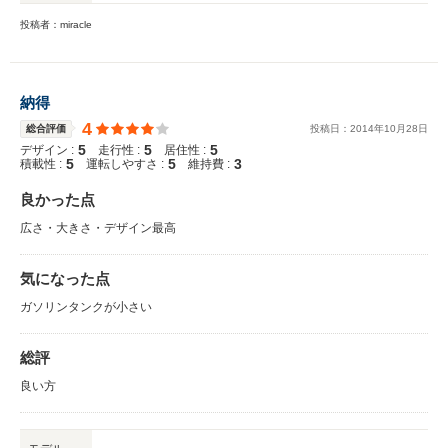
投稿者：miracle
納得
4
総合評価
投稿日：
2014
年
10
月
28
日
5
5
5
デザイン :
走行性 :
居住性 :
5
5
3
積載性 :
運転しやすさ :
維持費 :
良かった点
広さ・大きさ・デザイン最高
気になった点
ガソリンタンクが小さい
総評
良い方