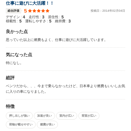
仕事に遊びに大活躍！！
5
総合評価
投稿日：
2014
年
02
月
04
日
4
3
5
デザイン :
走行性 :
居住性 :
5
5
3
積載性 :
運転しやすさ :
維持費 :
良かった点
思っていた以上に燃費もよく、仕事に遊びに大活躍しています。
気になった点
特になし。
総評
ベンツだから、、、今まで乗らなかったけど、日本車より燃費もいいしお気
に入りの車になりました。
特徴
押し出しが強い
加速が良い
室内が広い
荷室が広い
荷物が載せやすい
燃費が良い