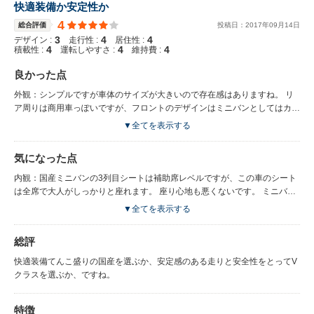
快適装備か安定性か
4
総合評価
投稿日：
2017
年
09
月
14
日
3
4
4
デザイン :
走行性 :
居住性 :
4
4
4
積載性 :
運転しやすさ :
維持費 :
良かった点
外観：シンプルですが車体のサイズが大きいので存在感はありますね。 リ
ア周りは商用車っぽいですが、フロントのデザインはミニバンとしてはカッ
コいい方ではないでしょうか。 メッキメッキしていないのは良いと思いま
▼全てを表示する
す。 エンジン性： 2トンの車体をモタつかせることなく走らせるディーゼ
ルエンジンの底力には驚かされました。 スポーツカーではないのでこれで
気になった点
十分でしょう。 音はトラックそのものですが、室内は思ったよりも静かな
ので、そこまで気にする必要はないでしょう。 走行性： メルセデスらし
内観：国産ミニバンの3列目シートは補助席レベルですが、この車のシート
く、気が付いたらスピードが出ている感じで安定感は十分です。 車重が良
は全席で大人がしっかりと座れます。 座り心地も悪くないです。 ミニバン
い方向に生かされているように感じます。 コーナリング性能を問う車では
が本当に必要な大家族で、家族全員が快適に移動するにはこの車しかないの
▼全てを表示する
ないのでそこには触れません。 着座位置が高く窓が低いので車両感覚は掴
ではないでしょうか。 内装は先代の商用車然としたものから大きく進歩し
みやすいと思います。 また、車体のサイズのわりに小回りも利くので取り
て乗用車らしくなりましたが、同価格帯のEクラスなどと比べると安っぽさ
総評
回しはなかなか良さそうです。 乗り心地： 走行性能のところでも触れまし
を感じます。 ミニバンに豪華さを求める人は少数だと思いますが、もう少
たが、車重が良い方向に生かされていますね。 少々のギャップでは何事も
しだけ頑張ってくれても良いのではないかと思います。
快適装備てんこ盛りの国産を選ぶか、安定感のある走りと安全性をとってV
なかったようにフラットな姿勢を保って走ります。 プロの方のレビューを
クラスを選ぶか、ですね。
見るとトラックや商用車のような乗り心地といったように書かれております
が、このレベルの乗り心地の商用車があったら驚きですね。 キャラバンや
ハイエースがこんな乗り心地だったら、商用ではなく乗用車としてバカ売れ
特徴