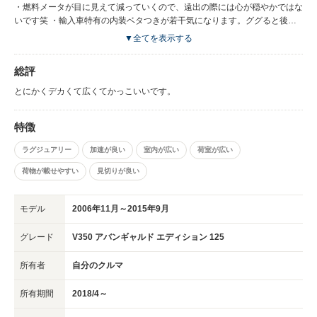
・燃料メータが目に見えて減っていくので、遠出の際には心が穏やかではな
いです笑 ・輸入車特有の内装ベタつきが若干気になります。ググると後期
は前期よりは酷くないようですが、それでも結構各所がベタついてます。
▼全てを表示する
・ハンドルが結構重いため若干疲れます。
総評
とにかくデカくて広くてかっこいいです。
特徴
ラグジュアリー
加速が良い
室内が広い
荷室が広い
荷物が載せやすい
見切りが良い
モデル
2006年11月～2015年9月
グレード
V350 アバンギャルド エディション 125
所有者
自分のクルマ
所有期間
2018/4～