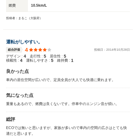
燃費
10.5km/L
投稿者：まるこ（大阪府）
運転がしやすい。
4
総合評価
投稿日：
2014
年
10
月
28
日
4
5
5
デザイン :
走行性 :
居住性 :
4
5
1
積載性 :
運転しやすさ :
維持費 :
良かった点
車内の居住空間が広いので、定員全員が大人でも快適に乗れます。
気になった点
重量もあるので、燃費は良くないです。停車中のエンジン音が煩い。
総評
ECOでは無いと思いますが、家族が多いので車内の空間の広さはとても快
適だと思います。