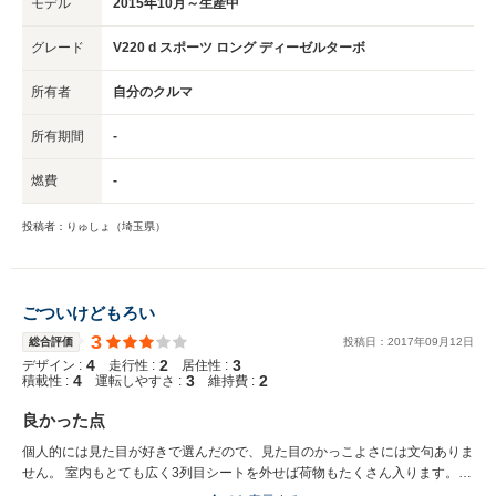
モデル
2015年10月～生産中
すが、私には十分です。 以前の車は、バックモニターと警告音とクルーズ
コントロール位だったので、かなりの進歩です。 何より、上記でも書きま
グレード
V220 d スポーツ ロング ディーゼルターボ
したが、衝突安全性に優れていることが一番です。 これで家族の安全も確
保できると思えば、申し分ありません。 価格：Vクラス＜＜＜＜国産ミニバ
所有者
自分のクルマ
ン 高いと言われれば高いですが、それに見合った車だと思います。
所有期間
-
燃費
-
投稿者：りゅしょ（埼玉県）
ごついけどもろい
3
総合評価
投稿日：
2017
年
09
月
12
日
4
2
3
デザイン :
走行性 :
居住性 :
4
3
2
積載性 :
運転しやすさ :
維持費 :
良かった点
個人的には見た目が好きで選んだので、見た目のかっこよさには文句ありま
せん。 室内もとても広く3列目シートを外せば荷物もたくさん入ります。
そして、外車に詳しくない人からは、ベンツ乗ってすごいねという目でみて