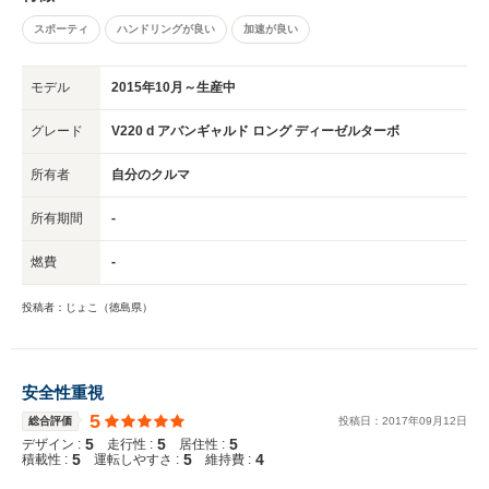
するのではないでしょうか。
スポーティ
ハンドリングが良い
加速が良い
モデル
2015年10月～生産中
グレード
V220 d アバンギャルド ロング ディーゼルターボ
所有者
自分のクルマ
所有期間
-
燃費
-
投稿者：じょこ（徳島県）
安全性重視
5
総合評価
投稿日：
2017
年
09
月
12
日
5
5
5
デザイン :
走行性 :
居住性 :
5
5
4
積載性 :
運転しやすさ :
維持費 :