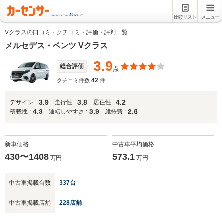
比較リスト
メニュー
Vクラスの口コミ・クチコミ・評価・評判一覧
メルセデス・ベンツ Vクラス
3.9
総合評価
点
42
クチコミ件数
件
3.9
3.8
4.2
デザイン :
走行性 :
居住性 :
4.3
3.9
2.8
積載性 :
運転しやすさ :
維持費 :
新車価格
中古車平均価格
430〜1408
573.1
万円
万円
中古車掲載台数
337台
中古車掲載店舗
228店舗