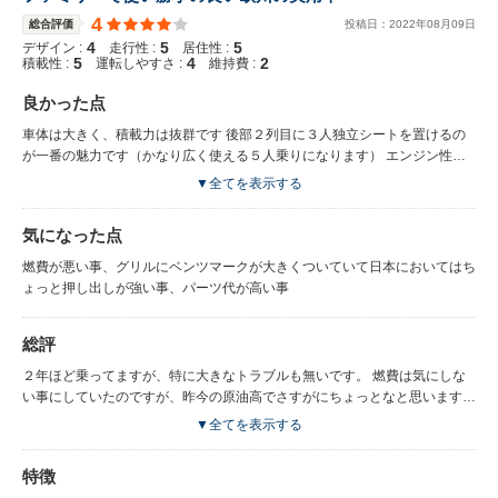
4
総合評価
投稿日：
2022
年
08
月
09
日
4
5
5
デザイン :
走行性 :
居住性 :
5
4
2
積載性 :
運転しやすさ :
維持費 :
良かった点
車体は大きく、積載力は抜群です 後部２列目に３人独立シートを置けるの
が一番の魅力です（かなり広く使える５人乗りになります） エンジン性能
はちょっと過剰かなとも思うけど２トン越えのボディーを軽々加速させます
▼全てを表示する
そして一番のポイントは、ダンプに突っ込まれても死なずに済むであろうボ
ディー強度 子供を乗せるにおいて何より大切な点です。 怖くて国産ミニバ
気になった点
ンには乗れません そして中古価格はかなりお得な事
燃費が悪い事、グリルにベンツマークが大きくついていて日本においてはち
ょっと押し出しが強い事、パーツ代が高い事
総評
２年ほど乗ってますが、特に大きなトラブルも無いです。 燃費は気にしな
い事にしていたのですが、昨今の原油高でさすがにちょっとなと思います
でもそれは購入時から分かっていた事なので 本来この車は、ヨーロッパの
▼全てを表示する
ハイエース 実用重視の車です。 最小旋回半径も小さく、小回りで困った事
は一切ありません（ヨーロッパの狭い小路でも走る車ですから当たり前です
特徴
ね）