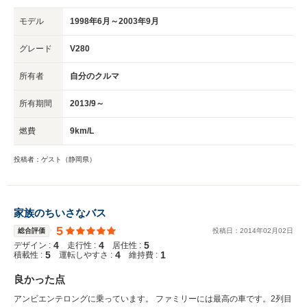
モデル
1998年6月～2003年9月
グレード
V280
所有者
自分のクルマ
所有期間
2013/9～
燃費
9km/L
投稿者：ゲスト（静岡県）
家族のちいさなバス
5
総合評価
投稿日：
2014
年
02
月
02
日
4
4
5
デザイン :
走行性 :
居住性 :
5
4
1
積載性 :
運転しやすさ :
維持費 :
良かった点
アンビエンテロングに乗っています。 ファミリーには最高の車です。2列目