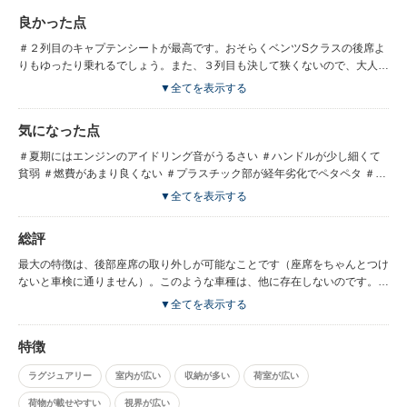
良かった点
＃２列目のキャプテンシートが最高です。おそらくベンツSクラスの後席よ
りもゆったり乗れるでしょう。また、３列目も決して狭くないので、大人７
人がゆったり乗れます。 ＃後部座席を取り外すと２畳間くらいのフラット
▼全てを表示する
スペースになります。こういう車は他に存在しません！！！（日本車・外車
ともに） ＃息子の引越しに２−３回使いました。びっくりするくらいたくさ
気になった点
ん載ります。荷物の上げ下ろしも開口部が広いので冷蔵庫も洗濯機も楽々。
＃現行型よりも精悍なフロントルック ＃運転席が高いです。隣にバスが並
＃夏期にはエンジンのアイドリング音がうるさい ＃ハンドルが少し細くて
んでも乗客シートとそれほど変わりません。
貧弱 ＃燃費があまり良くない ＃プラスチック部が経年劣化でペタペタ ＃ボ
ディーがデカイので家内は運転したがらない ＃座席を取り外すのが重くて
▼全てを表示する
大変
総評
最大の特徴は、後部座席の取り外しが可能なことです（座席をちゃんとつけ
ないと車検に通りません）。このような車種は、他に存在しないのです。し
たがって、私の現在の後継車もVクラスです。
▼全てを表示する
特徴
ラグジュアリー
室内が広い
収納が多い
荷室が広い
荷物が載せやすい
視界が広い