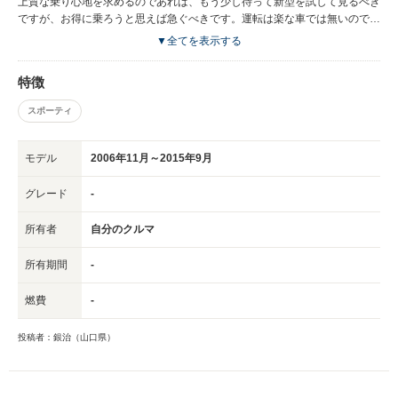
上質な乗り心地を求めるのであれば、もう少し待って新型を試して見るべき
ですが、お得に乗ろうと思えば急ぐべきです。運転は楽な車では無いので毎
日乗るなら他を探した方が無難ですし、ミニバンといえども飛ばしたい人に
▼全てを表示する
は満足する走りは出来ません。
特徴
スポーティ
モデル
2006年11月～2015年9月
グレード
-
所有者
自分のクルマ
所有期間
-
燃費
-
投稿者：銀治（山口県）