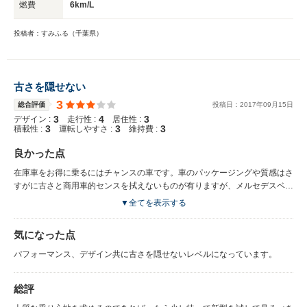
燃費
6km/L
投稿者：すみふる（千葉県）
古さを隠せない
3
総合評価
投稿日：
2017
年
09
月
15
日
3
4
3
デザイン :
走行性 :
居住性 :
3
3
3
積載性 :
運転しやすさ :
維持費 :
良かった点
在庫車をお得に乗るにはチャンスの車です。車のパッケージングや質感はさ
すがに古さと商用車的センスを拭えないものが有りますが、メルセデスベン
ツのフルサイズミニバンとしての価値は健在です。エンジンは不満が有る程
▼全てを表示する
では有りませんが、低速でのトルクの不足を感じます。フル積載での使用で
はメルセデスらしく無い鈍足な走りになるのではないでしょうか。コーナリ
気になった点
ングでは大きなロールをしますが収束は以外と早くやわらかめの足回りでも
酔ってしまう様な不快な挙動は有りません。取り回しは全長は国産ミニバン
パフォーマンス、デザイン共に古さを隠せないレベルになっています。
と変わらないか短い方ですが、車幅が有るので狭い道では気を使います。イ
ンテリアは上質な素材は使って有るものの、デザイン自体は無骨でラグジュ
総評
アリーな雰囲気では有りませんが、実用性は高いので、実用車として使い倒
すには、大きな値引きで購入すれば高い満足感が得られます。