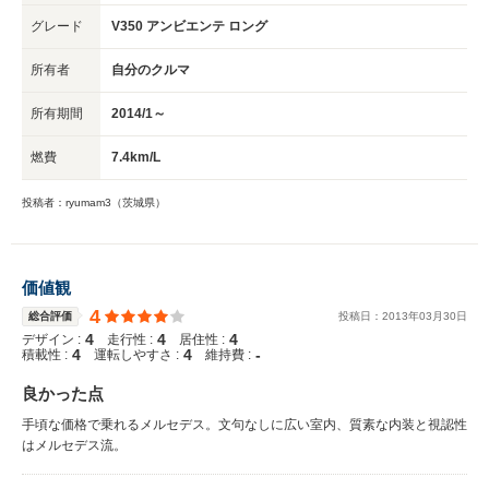
グレード
V350 アンビエンテ ロング
所有者
自分のクルマ
所有期間
2014/1～
燃費
7.4km/L
投稿者：ryumam3（茨城県）
価値観
4
総合評価
投稿日：
2013
年
03
月
30
日
4
4
4
デザイン :
走行性 :
居住性 :
4
4
-
積載性 :
運転しやすさ :
維持費 :
良かった点
手頃な価格で乗れるメルセデス。文句なしに広い室内、質素な内装と視認性
はメルセデス流。