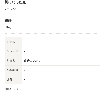
気になった点
力がない
総評
60点
モデル
-
グレード
-
所有者
自分のクルマ
所有期間
-
燃費
-
投稿者：ボス