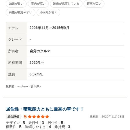
加速が良い
室内が広い
装備が充実している
荷室が広い
荷物が載せやすい
小回りが利く
モデル
2006年11月～2015年9月
グレード
-
所有者
自分のクルマ
所有期間
2020/5～
燃費
6.5km/L
投稿者：sugizoo（新潟県）
居住性・積載能力ともに最高の車です！
5
総合評価
投稿日：
2020
年
11
月
23
日
5
3
5
デザイン :
走行性 :
居住性 :
5
4
3
積載性 :
運転しやすさ :
維持費 :