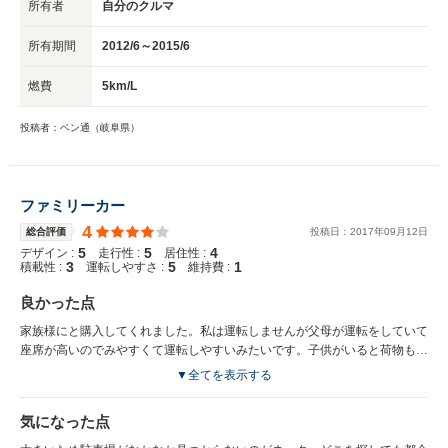
所有者
自分のクルマ
所有期間
2012/6～2015/6
燃費
5km/L
投稿者：ベン通（岐阜県）
ファミリーカー
4
総合評価
投稿日：
2017
年
09
月
12
日
5
5
4
デザイン :
走行性 :
居住性 :
3
5
1
積載性 :
運転しやすさ :
維持費 :
良かった点
家族様にと購入してくれました。私は運転しませんが父母が運転をしていて
座席が高いのでみやすくて運転しやすいみたいです。子供がいると荷物も増
えるし買い物してもたっぷりのるし、ベビーカーも乗せれるので便利です。
▼全てを表示する
荷物を乗せるのも広々としているので乗せやすい。 屋根が開いて空気の入
れ替えもできるので、酔わないし暑さも調整できるし空が見えるので子供が
気になった点
喜んでいます。ドアの開閉もボタン1つでできるので便利です。子供でも力
なく開けれてしまうのでロックがあればなお良いと思います。