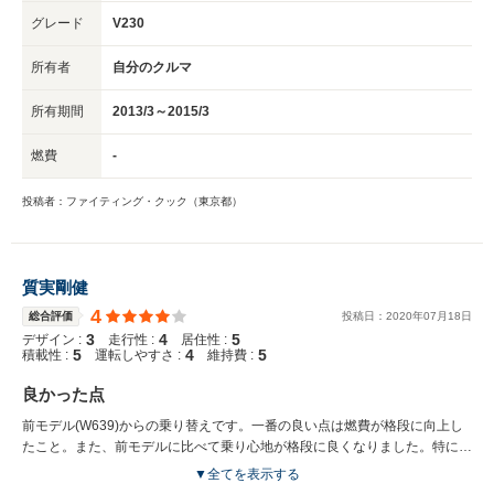
グレード
V230
所有者
自分のクルマ
所有期間
2013/3～2015/3
燃費
-
投稿者：ファイティング・クック（東京都）
質実剛健
4
総合評価
投稿日：
2020
年
07
月
18
日
3
4
5
デザイン :
走行性 :
居住性 :
5
4
5
積載性 :
運転しやすさ :
維持費 :
良かった点
前モデル(W639)からの乗り替えです。一番の良い点は燃費が格段に向上し
たこと。また、前モデルに比べて乗り心地が格段に良くなりました。特に運
転席はウィンドウが大きくなっており見切りも良く運転しやすくなりまし
▼全てを表示する
た。