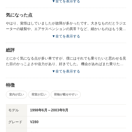
▼全てを表示する
もらえます。（外車に詳しい人からは、これはベンツじゃないと冷ややかな
目でみられます） いずれにしても、そんなに気負わずベンツに乗れて良か
気になった点
ったです。
やはり、覚悟はしていましたが故障が多かったです。大きなものだとラジエ
ーターの破裂や、エアサスペンションの異常？など、細かいものはもう覚え
ていられないくらいです。 周囲からは代車の期間の方が長いといわれるこ
▼全てを表示する
ともあったほどです。 故障覚悟の人にしかおすすめはできません。 また、
当然燃費もわるいですし、車が重たいので、走りは期待できず、特に坂道は
総評
登るか不安になるほどでした。 また、シートの移動もスライドじゃなく持
ち上げて置く位置をかえるイメージなので、頻繁に位置をかえるのはめんど
とにかく気になる点が多い車ですが、僕にはそれでも乗りたいと思わせる見
くさいです。
た目のかっこよさや迫力があり、好きでした。 機会があればまた乗りたい
ほどです。 故障の多さや燃費、装備は決して使いやすくないといったこと
▼全てを表示する
を理解した上で、検討することをおすすめします。
特徴
室内が広い
荷室が広い
荷物が載せやすい
モデル
1998年6月～2003年9月
グレード
V280