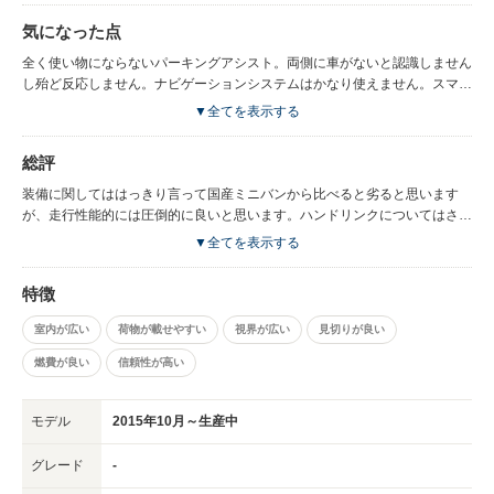
気になった点
全く使い物にならないパーキングアシスト。両側に車がないと認識しません
し殆ど反応しません。ナビゲーションシステムはかなり使えません。スマホ
のナビの方が優秀です。車のインフォメーションとしての機能があるのでナ
▼全てを表示する
ビはおまけと思えば良いかもしれません。自動バックドアは安全面で必要が
ない気がします。この機能のため後のユーティリティスペースが以前のVク
総評
ラスより狭くなっています。
装備に関してははっきり言って国産ミニバンから比べると劣ると思います
が、走行性能的には圧倒的に良いと思います。ハンドリンクについてはさす
がメルセデスと言った所。ディーゼルエンジンについては低速から高速まで
▼全てを表示する
ストレスのないレベルです。日常的使用では十分です。また国内で販売され
ている車のなかで数少ない対座シートは我が家にとっては大事な点でした。
特徴
総合的にはかなり満足しています。
室内が広い
荷物が載せやすい
視界が広い
見切りが良い
燃費が良い
信頼性が高い
モデル
2015年10月～生産中
グレード
-