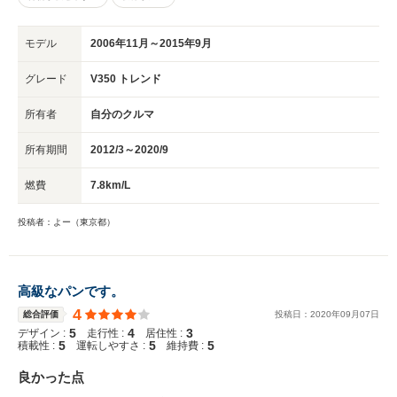
モデル
2006年11月～2015年9月
グレード
V350 トレンド
所有者
自分のクルマ
所有期間
2012/3～2020/9
燃費
7.8km/L
投稿者：よー（東京都）
高級なパンです。
4
総合評価
投稿日：
2020
年
09
月
07
日
5
4
3
デザイン :
走行性 :
居住性 :
5
5
5
積載性 :
運転しやすさ :
維持費 :
良かった点