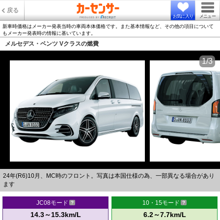
戻る
お気に入り
メニュー
新車時価格はメーカー発表当時の車両本体価格です。また基本情報など、その他の項目について
もメーカー発表時の情報に基いています。
メルセデス・ベンツ Vクラスの燃費
1/3
24年(R6)10月、MC時のフロント。写真は本国仕様の為、一部異なる場合があり
ます
JC08モード
10・15モード
14.3～15.3km/L
6.2～7.7km/L