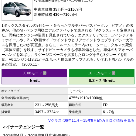
“V”の名称が復活したM・ベンツ製ミニバン
中古車価格
35
万円～
215
万円
新車時価格
430～710
万円
1ボックススタイルの3列シートをもったマルチパーパスビークル「ビアノ」の名
称が、他のM・ベンツ同様にアルファベットで表される「Vクラス」へと変更され
た。同時にエンジンや装備も見直されている。エクステリアでは、17インチアル
ミホイールや、2～3列目サイドウインドウとリアウインドウにプライバシーガラ
スを採用したのが変更点。さらに、ルームミラー内のモニターに、クルマの死角
（車体左前）を映す、サイドビューカメラも標準装備とした。車体のリアオーバ
ーハングを延ばし、ラゲージスペースを拡張したロングを含む3グレードを用
意。V6エンジンは3.2Lから3.7Lへと排気量アップされる。いずれも右ハンドルの
みの設定。（2006.11）
JC08モード
10・15モード
-km/L
6.2～7.4km/L
ミニバン
ボディタイプ
4755x1910x1900/他
全長x全幅x全高(mm)
231～258馬力
FR
最高出力
駆動方式
3497～3724cc
6～7名
排気量
乗車定員
Vクラス (06年11月～15年9月)のカタログ情報を見る
マイナーチェンジ一覧
2015年4月～2015年9月生産モデル