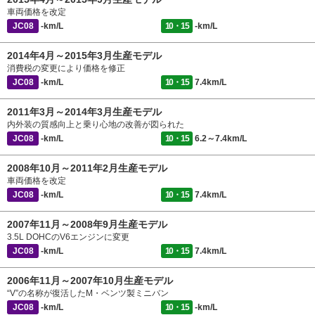
車両価格を改定
JC08
-km/L
10・15
-km/L
2014年4月～2015年3月生産モデル
消費税の変更により価格を修正
JC08
-km/L
10・15
7.4km/L
2011年3月～2014年3月生産モデル
内外装の質感向上と乗り心地の改善が図られた
JC08
-km/L
10・15
6.2～7.4km/L
2008年10月～2011年2月生産モデル
車両価格を改定
JC08
-km/L
10・15
7.4km/L
2007年11月～2008年9月生産モデル
3.5L DOHCのV6エンジンに変更
JC08
-km/L
10・15
7.4km/L
2006年11月～2007年10月生産モデル
“V”の名称が復活したM・ベンツ製ミニバン
JC08
-km/L
10・15
-km/L