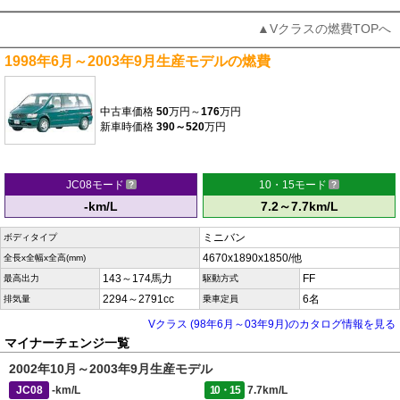
▲Vクラスの燃費TOPへ
1998年6月～2003年9月生産モデルの燃費
中古車価格
50
万円～
176
万円
新車時価格
390～520
万円
JC08モード
10・15モード
-km/L
7.2～7.7km/L
ミニバン
ボディタイプ
4670x1890x1850/他
全長x全幅x全高(mm)
143～174馬力
FF
最高出力
駆動方式
2294～2791cc
6名
排気量
乗車定員
Vクラス (98年6月～03年9月)のカタログ情報を見る
マイナーチェンジ一覧
2002年10月～2003年9月生産モデル
JC08
-km/L
10・15
7.7km/L