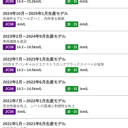
JC08
14.4～15.2km/L
10・15
-km/L
2024年10月～2025年1月生産モデル
先進性をアピールすべく、内外装を刷新
JC08
-km/L
10・15
-km/L
2023年2月～2024年9月生産モデル
車両価格を改定
JC08
14.3～14.5km/L
10・15
-km/L
2022年7月～2023年1月生産モデル
V220 d アバンギャルドエクストラロングブラックスイートが追加
JC08
14.3～14.5km/L
10・15
-km/L
2022年2月～2022年6月生産モデル
JC08
14.3～14.5km/L
10・15
-km/L
2021年7月～2022年1月生産モデル
安全性能を向上、シートの質感と利便性を向上
JC08
-km/L
10・15
-km/L
2021年1月～2021年6月生産モデル