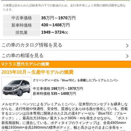
※燃費は定められた試験条件の下での数値のため、走行条件等により実際の燃料消費率は異な
ります。
中古車価格
35
万円～
1970
万円
430～1408
万円
新車時価格
1949～3724
cc
排気量
この車のカタログ情報を見る
この車の相場を見る
Vクラス歴代モデルの燃費
2015年10月～生産中モデルの燃費
クリーンディーゼル「BlueTEC」を搭載したプレミアムミニバン
中古車価格
198
万円～
1970
万円
新車時価格
535～1408
万円
メルセデス・ベンツによるプレミアムミニバン。従来型のコンセプトを継承しな
がらも、走行性能や快適性、安全性、質感などあらゆる面が進化している。搭載
するエンジンは日本専用に開発された2.2Lの直4ディーゼル「BlueTEC（ブルー
テック）」。最高出力163ps／最大トルク380N・mを発生させながら、「ポスト
新長期規制」に適合している。ボディタイプのラインナップは、全長4905mm×
全幅1930mm×全高1880mmの標準ボディと、幅と高さはそのままに全長を＋