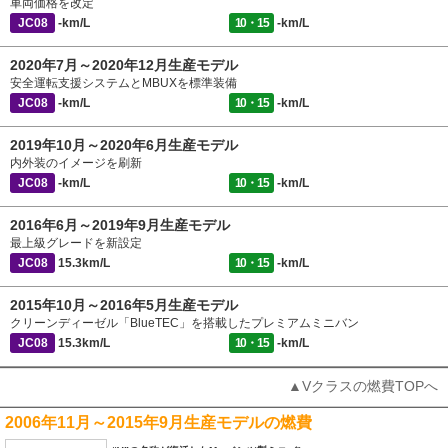
車両価格を改定
JC08
-km/L
10・15
-km/L
2020年7月～2020年12月生産モデル
安全運転支援システムとMBUXを標準装備
JC08
-km/L
10・15
-km/L
2019年10月～2020年6月生産モデル
内外装のイメージを刷新
JC08
-km/L
10・15
-km/L
2016年6月～2019年9月生産モデル
最上級グレードを新設定
JC08
15.3km/L
10・15
-km/L
2015年10月～2016年5月生産モデル
クリーンディーゼル「BlueTEC」を搭載したプレミアムミニバン
JC08
15.3km/L
10・15
-km/L
▲Vクラスの燃費TOPへ
2006年11月～2015年9月生産モデルの燃費