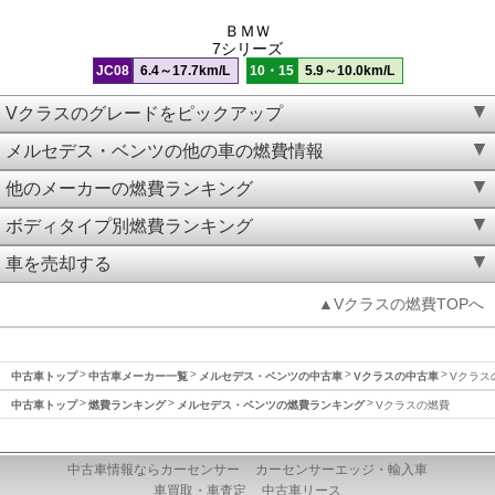
ＢＭＷ
7シリーズ
JC08
6.4～17.7km/L
10・15
5.9～10.0km/L
Vクラスのグレードをピックアップ
メルセデス・ベンツの他の車の燃費情報
他のメーカーの燃費ランキング
ボディタイプ別燃費ランキング
車を売却する
▲Vクラスの燃費TOPへ
中古車トップ
中古車メーカー一覧
メルセデス・ベンツの中古車
Vクラスの中古車
Vクラス
中古車トップ
燃費ランキング
メルセデス・ベンツの燃費ランキング
Vクラスの燃費
中古車情報ならカーセンサー
カーセンサーエッジ・輸入車
車買取・車査定
中古車リース