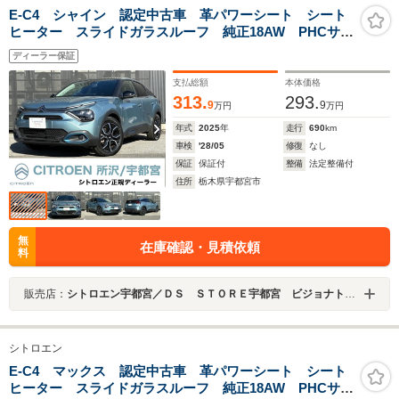
E-C4 シャイン 認定中古車 革パワーシート シート
ヒーター スライドガラスルーフ 純正18AW PHCサス
ペンション アダプティブクルーズコントロール LED
ディーラー保証
シグネチャーライト フォグランプ Bluetooth接続 10
インチモニター
支払総額
本体価格
313.
293.
9
9
万円
万円
年式
2025
年
走行
690
km
車検
'28/05
修復
なし
保証
保証付
整備
法定整備付
住所
栃木県宇都宮市
無
在庫確認・見積依頼
料
販売店：
シトロエン宇都宮／ＤＳ ＳＴＯＲＥ宇都宮 ビジョナトレーディング（株） ビジョナグループ
シトロエン
E-C4 マックス 認定中古車 革パワーシート シート
ヒーター スライドガラスルーフ 純正18AW PHCサス