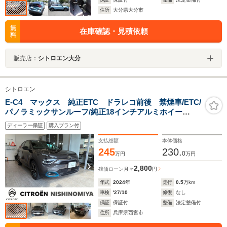
住所
大分県大分市
無
在庫確認・見積依頼
料
販売店：
シトロエン大分
シトロエン
E-C4 マックス 純正ETC ドラレコ前後 禁煙車/ETC/
パノラミックサンルーフ/純正18インチアルミホイー
ル/LEDヘッドライト/クルーズコントロール/フロントシー
ディーラー保証
購入プラン付
トヒーター/ブラインドスポットモニター/
支払総額
本体価格
245
230.
0
万円
万円
2,800
残価ローン
月々
円
年式
2024
年
走行
0.5
万km
車検
'27/10
修復
なし
保証
保証付
整備
法定整備付
住所
兵庫県西宮市