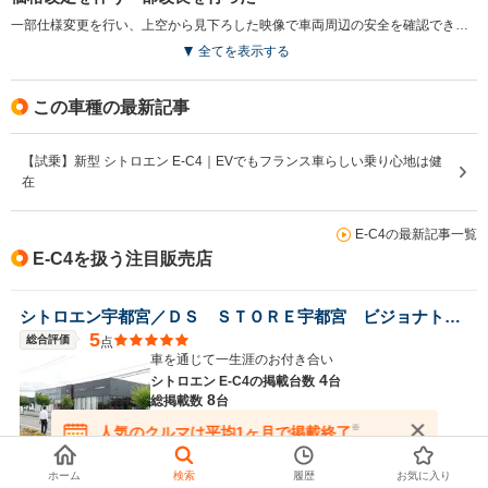
一部仕様変更を行い、上空から見下ろした映像で車両周辺の安全を確認できる「360°ビジョン」が標準装備となっている。併せてメーカー希望小売価格を見直し、新価格が適用されている。（2024.12）
排気量
-
-
-
全てを表示する
駆動方式
FF
FF
FF
この車種の最新記事
【試乗】新型 シトロエン E-C4｜EVでもフランス車らしい乗り心地は健
在
E-C4の最新記事一覧
E-C4を扱う注目販売店
シトロエン宇都宮／ＤＳ ＳＴＯＲＥ宇都宮 ビジョナトレーディング（株） ビジョナグループ
5
総合評価
点
車を通じて一生涯のお付き合い
4
シトロエン E-C4の
掲載台数
台
8
総掲載数
台
※
人気のクルマは平均1ヶ月で掲載終了
在庫が無くなる前にお問い合わせください
ホーム
検索
履歴
お気に入り
シトロエン有明アプルーブドサイト