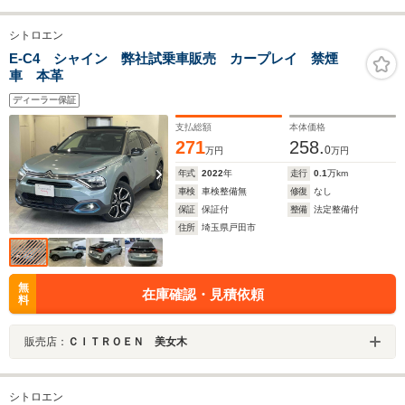
シトロエン
E-C4 シャイン 弊社試乗車販売 カープレイ 禁煙
車 本革
ディーラー保証
支払総額
本体価格
271
258.
0
万円
万円
年式
2022
年
走行
0.1
万km
車検
車検整備無
修復
なし
保証
保証付
整備
法定整備付
住所
埼玉県戸田市
無
在庫確認・見積依頼
料
販売店：
ＣＩＴＲＯＥＮ 美女木
シトロエン