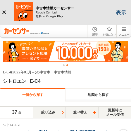
中古車情報カーセンサー
表示
Recruit Co., Ltd.
無料 － Google Play
履歴
お気に入り
メニュー
E-C4(2022年01月～)の中古車・中古車情報
シトロエン E-C4
一覧から探す
地図から探す
更新時に
37
絞り込み
並べ替え
台
メール受信
シトロエン