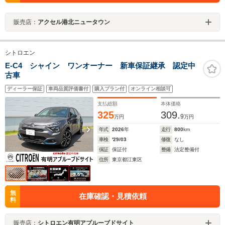
販売店：
アクセル港北ニュータウン
シトロエン
E-C4 シャイン ワンオーナー 新車保証継承 認定中
古車
ディーラー保証
車両品質評価書付
購入プラン付
オンライン相談可
支払総額
本体価格
325
309.
9
万円
万円
年式
2026
年
走行
800
km
車検
'29/03
修復
なし
保証
保証付
整備
法定整備付
住所
東京都江東区
無
在庫確認・見積依頼
料
販売店：
シトロエン有明アプルーブドサイト