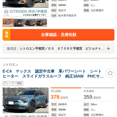
車検
'28/05
修復
なし
保証
保証付
整備
法定整備付
住所
栃木県宇都宮市
無
在庫確認・見積依頼
料
販売店：
シトロエン宇都宮／ＤＳ ＳＴＯＲＥ宇都宮 ビジョナトレーディング（株） ビジョナグループ
シトロエン
E-C4 マックス 認定中古車 革パワーシート シート
ヒーター スライドガラスルーフ 純正18AW PHCサス
ペンション アダプティブクルーズコントロール LED
ディーラー保証
シグネチャーライト フォグランプ Bluetooth接続 10
インチモニター
支払総額
本体価格
379.
359.
8
8
万円
万円
年式
2025
年
走行
19
km
車検
'28/06
修復
なし
保証
保証付
整備
法定整備付