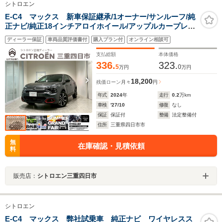
シトロエン
E-C4 マックス 新車保証継承/1オーナー/サンルーフ/純
正ナビ/純正18インチアロイホイール/アップルカープレイ/
アンドロイドオート/ブラインドスポットモニター/アダプ
ディーラー保証
車両品質評価書付
購入プラン付
オンライン相談可
ティブクルーズコントロール/シートヒーター/ハンドルヒ
ーター
支払総額
本体価格
336.
323.
5
0
万円
万円
18,200
残価ローン
月々
円
年式
2024
年
走行
0.2
万km
車検
'27/10
修復
なし
保証
保証付
整備
法定整備付
住所
三重県四日市市
無
在庫確認・見積依頼
料
販売店：
シトロエン三重四日市
シトロエン
E-C4 マックス 弊社試乗車 純正ナビ ワイヤレスス