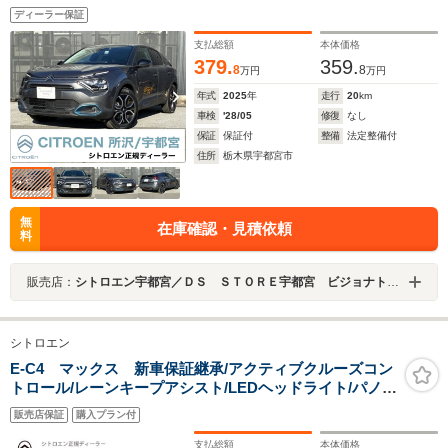
ペンション アダプティブクルーズコントロール LED
ディーラー保証
シグネチャーライト フォグランプ Bluetooth接続 10
インチモニター
支払総額
本体価格
379.
359.
8
8
万円
万円
年式
2025
年
走行
20
km
車検
'28/05
修復
なし
保証
保証付
整備
法定整備付
住所
栃木県宇都宮市
無
在庫確認・見積依頼
料
販売店：
シトロエン宇都宮／ＤＳ ＳＴＯＲＥ宇都宮 ビジョナトレーディング（株） ビジョナグループ
シトロエン
E-C4 マックス 新車保証継承/アクティブクルーズコン
トロール/レーンキープアシスト/LEDヘッドライト/パノラ
ミックガラスルーフ/バックカメラ/1オーナー/禁煙車
販売店保証
購入プラン付
支払総額
本体価格