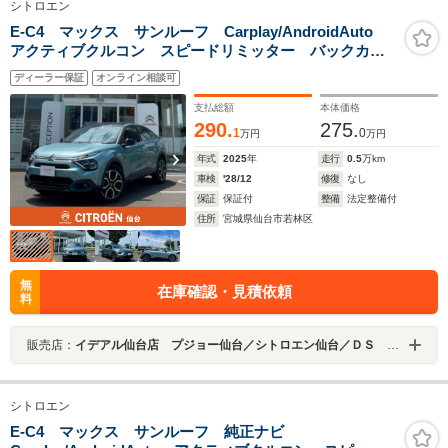
シトロエン
E-C4 マックス サンルーフ Carplay/AndroidAuto
アクティブクルコン スピードリミッター バックカメ
ラ ブラインドスポットモニター ステアリングヒータ
ディーラー保証
オンライン相談可
ー 純正18インチAW 当社試乗車
支払総額
本体価格
290.
275.
1
0
万円
万円
年式
2025
年
走行
0.5
万km
車検
'28/12
修復
なし
保証
保証付
整備
法定整備付
住所
宮城県仙台市若林区
無
在庫確認・見積依頼
料
販売店：
イデアル仙台店 プジョー仙台／シトロエン仙台／ＤＳ ＳＴＯＲＥ仙台 （株）イデアル
シトロエン
E-C4 マックス サンルーフ 純正ナビ