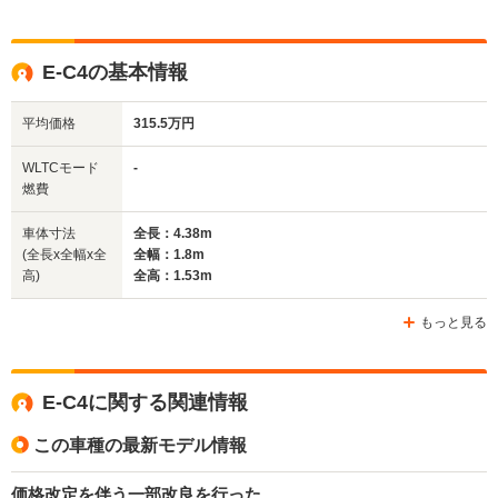
ドア数
5ドア
5ドア
5ドア
全高
全高
全
E-C4の基本情報
1.55m
1.45m～1.47m
1.
平均価格
315.5万円
全幅
全幅
全
WLTCモード
-
サイズ
1.79m
1.75m
1.
燃費
全長
全長
(全長x全幅x全高)
4.12m
4.1m
4.
車体寸法
全長：4.38m
(全長x全幅x全
全幅：1.8m
高)
全高：1.53m
ホイールベース
ホイールベース
ホイー
-m
-m
もっと見る
E-C4に関する関連情報
WLTCモード
-
-
-
燃費
この車種の最新モデル情報
価格改定を伴う一部改良を行った