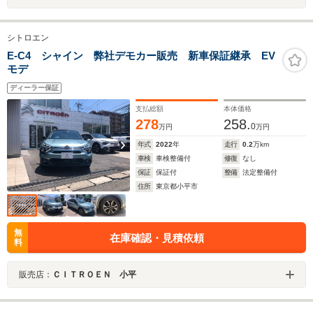
シトロエン
E-C4 シャイン 弊社デモカー販売 新車保証継承 EV
モデ
ディーラー保証
支払総額
本体価格
278
258.
0
万円
万円
年式
2022
年
走行
0.2
万km
車検
車検整備付
修復
なし
保証
保証付
整備
法定整備付
住所
東京都小平市
無
在庫確認・見積依頼
料
販売店：
ＣＩＴＲＯＥＮ 小平