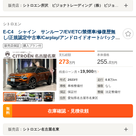
販売店：
シトロエン所沢 ビジョナトレーディング（株） ビジョナグループ
シトロエン
E-C4 シャイン サンルーフ/EV/ETC/禁煙車/修復歴無
し/正規認定中古車/Carplay/アンドロイドオート/バックカ
メラ/シートヒーター/運転席電動パワーシート/レザーシー
販売店保証
購入プラン付
ト/ヘッドアップディスプレイ
支払総額
本体価格
273
255.
0
万円
万円
19,900
残価ローン
月々
円
年式
2023
年
走行
0.8
万km
車検
車検整備付
修復
なし
保証
保証付
整備
法定整備付
住所
愛知県名古屋市名東区
無
在庫確認・見積依頼
料
販売店：
シトロエン名古屋名東