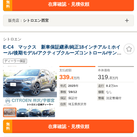
無
在庫確認・見積依頼
料
販売店：
シトロエン西宮
シトロエン
E-C4 マックス 新車保証継承/純正18インチアルミホイ
ール/後期モデル/アクティブクルーズコントロール/サンル
ーフ/運転席パワーシート/シートヒーター/ハンドルヒータ
ディーラー保証
ー/バックカメラ/レーンキープアシスト/合皮シート
支払総額
本体価格
339.
319.
8
8
万円
万円
年式
2025
年
走行
0.2
万km
車検
'28/12
修復
なし
保証
保証付
整備
法定整備付
住所
埼玉県所沢市
無
在庫確認・見積依頼
料