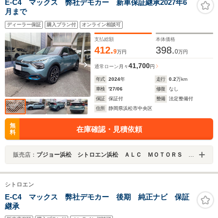
E-C4 マックス 弊社デモカー 新車保証継承2027年6
月まで
ディーラー保証
購入プラン付
オンライン相談可
支払総額
本体価格
412.
398.
9
0
万円
万円
41,700
通常ローン
月々
円
年式
2024
年
走行
0.2
万km
車検
'27/06
修復
なし
保証
保証付
整備
法定整備付
住所
静岡県浜松市中央区
無
在庫確認・見積依頼
料
販売店：
プジョー浜松 シトロエン浜松 ＡＬＣ ＭＯＴＯＲＳ ＧＲＯＵＰ
シトロエン
E-C4 マックス 弊社デモカー 後期 純正ナビ 保証
継承