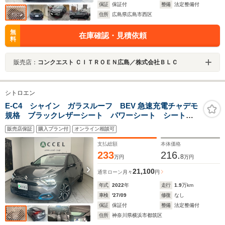
保証
保証付
整備
法定整備付
住所
広島県広島市西区
無
在庫確認・見積依頼
料
販売店：
コンクエスト ＣＩＴＲＯＥＮ広島／株式会社ＢＬＣ
シトロエン
E-C4 シャイン ガラスルーフ BEV 急速充電チャデモ
規格 ブラックレザーシート パワーシート シートヒ
ーター ACC バックカメラ デジタルインナーミラ
販売店保証
購入プラン付
オンライン相談可
ー コーナーセンサー LEDヘッドライト 18インチア
ルミホイール
支払総額
本体価格
233
216.
8
万円
万円
21,100
通常ローン
月々
円
年式
2022
年
走行
1.9
万km
車検
'27/09
修復
なし
保証
保証付
整備
法定整備付
住所
神奈川県横浜市都筑区