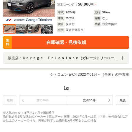
56,000
通常ローン
月々
円
年式
2024
年
走行
50
km
車検
'27/06
修復
なし
保証
保証付
整備
法定整備付
住所
茨城県守谷市
無
在庫確認・見積依頼
料
販売店：
Ｇａｒａｇｅ Ｔｒｉｃｏｌｏｒｅ（ガレージトリコロール）
シトロエン E-C4 2022年01月～（全国）の中古車
1
/2
最初
前の30件
次の30件
最後
※人気のクルマは平均1ヶ月で掲載終了
物件数合計1万台以上のメーカー｜算出データ期間：2024年9月～11月｜内容：物件数合計1万
台以上のメーカーのうち、掲載が終了した物件数が1,000台以上の場合