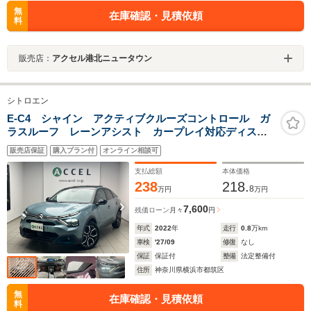
無
在庫確認・見積依頼
料
販売店：
アクセル港北ニュータウン
シトロエン
E-C4 シャイン アクティブクルーズコントロール ガ
ラスルーフ レーンアシスト カープレイ対応ディスプ
レイオーディオ ブラインドスポットアシスト ステア
販売店保証
購入プラン付
オンライン相談可
リングヒーター LEDヘッドライト バッテリーEV
支払総額
本体価格
238
218.
8
万円
万円
7,600
残価ローン
月々
円
年式
2022
年
走行
0.8
万km
車検
'27/09
修復
なし
保証
保証付
整備
法定整備付
住所
神奈川県横浜市都筑区
無
在庫確認・見積依頼
料