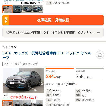
住所
栃木県宇都宮市
無
在庫確認・見積依頼
料
販売店：
シトロエン宇都宮／ＤＳ ＳＴＯＲＥ宇都宮 ビジョナトレーディング（株） ビジョナグループ
シトロエン
E-C4 マックス 元弊社管理車両 ETC ドラレコ サンル
ーフ
ディーラー保証
購入プラン付
支払総額
本体価格
384.
368.
2
0
万円
万円
32,100
残価ローン
月々
円
年式
2025
年
走行
0.4
万km
車検
'28/03
修復
なし
保証
保証付
整備
法定整備付
住所
東京都八王子市