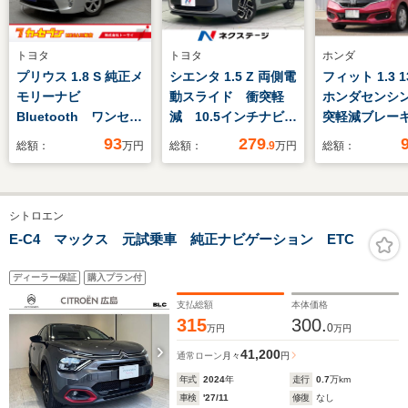
トヨタ
トヨタ
ホンダ
プリウス 1.8 S 純正メ
シエンタ 1.5 Z 両側電
フィット 1.3 1
モリーナビ
動スライド 衝突軽
ホンダセンシン
Bluetooth ワンセ
減 10.5インチナビ
突軽減ブレーキ
グ バックカメラ ス
全周囲カメラ レーダ
ーズコントロー
93
279
総額：
万円
総額：
.9
万円
総額：
マートキー ETC 純
ークルーズ ブライン
ロゲンヘッドラ
正アルミ 電動格納ミ
ドスポットモニター
スチールホイー
ラー LEDライト オ
禁煙車 シートヒータ
ビ/CD/DVD/US
シトロエン
ートエアコン パワー
ー LEDヘッド オー
スマートキー/
ウインドウ
トライト オートエア
リングオーデ
E-C4 マックス 元試乗車 純正ナビゲーション ETC
コン スマート
コン
ディーラー保証
購入プラン付
支払総額
本体価格
315
300.
0
万円
万円
41,200
通常ローン
月々
円
年式
2024
年
走行
0.7
万km
車検
'27/11
修復
なし