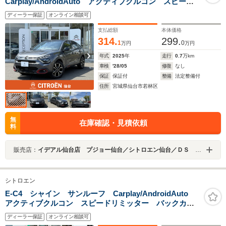
Carplay/AndroidAuto アクティブクルコン スピード
リミッター シートヒーター パワーシート ブライン
ディーラー保証
オンライン相談可
ドスポットモニター ステアリングヒーター 純正18イ
ンチAW
支払総額
本体価格
314.
299.
1
0
万円
万円
年式
2025
年
走行
0.7
万km
車検
'28/05
修復
なし
保証
保証付
整備
法定整備付
住所
宮城県仙台市若林区
無
在庫確認・見積依頼
料
販売店：
イデアル仙台店 プジョー仙台／シトロエン仙台／ＤＳ ＳＴＯＲＥ仙台 （株）イデアル
シトロエン
E-C4 シャイン サンルーフ Carplay/AndroidAuto
アクティブクルコン スピードリミッター バックカメ
ラ ブラインドスポットモニター ステアリングヒータ
ディーラー保証
オンライン相談可
ー 純正18インチAW