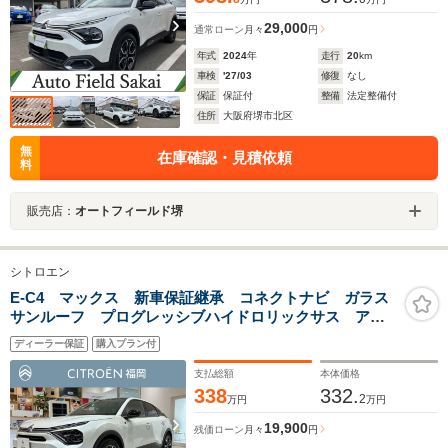
29,000
通常ローン
月々
円
年式
2024
年
走行
20
km
車検
'27/03
修復
なし
保証
保証付
整備
法定整備付
住所
大阪府堺市北区
無
在庫確認・見積依頼
料
販売店：
オートフィールド堺
シトロエン
E-C4 マックス 新車保証継承 コネクトナビ ガラス
サンルーフ プログレッシブハイドロリックサス アド
バンストコンフォートシート シートヒーター アクテ
ディーラー保証
購入プラン付
ィブクルコン 自動ハイビームLED 後カメラ
支払総額
本体価格
338
332.
2
万円
万円
19,900
残価ローン
月々
円