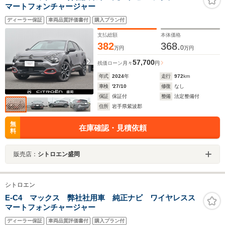
マートフォンチャージャー
ディーラー保証
車両品質評価書付
購入プラン付
支払総額
本体価格
382
368.
0
万円
万円
57,700
残価ローン
月々
円
年式
2024
年
走行
972
km
車検
'27/10
修復
なし
保証
保証付
整備
法定整備付
住所
岩手県紫波郡
無
在庫確認・見積依頼
料
販売店：
シトロエン盛岡
シトロエン
E-C4 マックス 弊社社用車 純正ナビ ワイヤレスス
マートフォンチャージャー
ディーラー保証
車両品質評価書付
購入プラン付