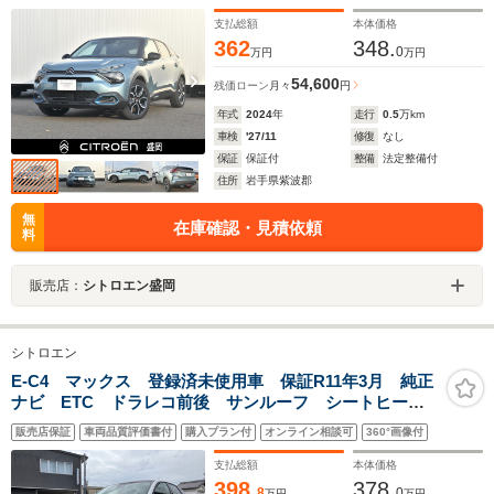
支払総額
本体価格
362
348.
0
万円
万円
54,600
残価ローン
月々
円
年式
2024
年
走行
0.5
万km
車検
'27/11
修復
なし
保証
保証付
整備
法定整備付
住所
岩手県紫波郡
無
在庫確認・見積依頼
料
販売店：
シトロエン盛岡
シトロエン
E-C4 マックス 登録済未使用車 保証R11年3月 純正
ナビ ETC ドラレコ前後 サンルーフ シートヒータ
ー コーティング アクティブセーフティーブレーキ
販売店保証
車両品質評価書付
購入プラン付
オンライン相談可
360°画像付
アクティブクルーズコントロール ブラインドスポット
モニター
支払総額
本体価格
398.
378.
8
0
万円
万円