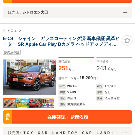
販売店：
シトロエン大田
シトロエン
E-C4 シャイン ガラスコーティング済 新車保証 黒革ヒ
ーター SR Apple Car Play Bカメラ ヘッドアップディス
プレイ ドラレコ前後 LED プログレッシブハイドロサスペ
販売店保証
ンション アクティブクルコン レーンアシスト インテリハ
イビーム
支払総額
本体価格
251
243.
0
万円
万円
15,200
通常ローン
月々
円
年式
2024
年
走行
1.1
万km
車検
'27/09
修復
なし
保証
保証付
整備
法定整備付
住所
滋賀県栗東市
無
在庫確認・見積依頼
料
販売店：
ＴＯＹ ＣＡＲ ＬＡＮＤ ＴＯＹ ＣＡＲ ＬＡＮＤ＋ 栗東店