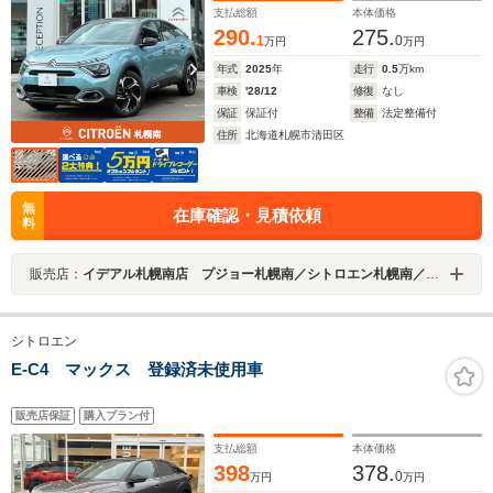
支払総額
本体価格
290.
275.
1
0
万円
万円
年式
2025
年
走行
0.5
万km
車検
'28/12
修復
なし
保証
保証付
整備
法定整備付
住所
北海道札幌市清田区
無
在庫確認・見積依頼
料
販売店：
イデアル札幌南店 プジョー札幌南／シトロエン札幌南／ＤＳ ＳＴＯＲＥ札幌 （株）イデアル
シトロエン
E-C4 マックス 登録済未使用車
販売店保証
購入プラン付
支払総額
本体価格
398
378.
0
万円
万円