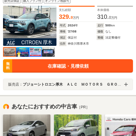
販売店保証
購入プラン付
オンライン相談可
支払総額
本体価格
329.
310.
9
0
万円
万円
年式
2024
年
走行
500
km
車検
'27/08
修復
なし
保証
保証付
整備
法定整備付
住所
神奈川県厚木市
無
在庫確認・見積依頼
料
販売店：
プジョーシトロエン厚木 ＡＬＣ ＭＯＴＯＲＳ ＧＲＯＵＰ
あなたにおすすめの中古車
［PR］