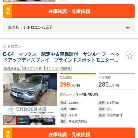
無
在庫確認・見積依頼
料
販売店：
シトロエン八王子
シトロエン
E-C4 マックス 認定中古車保証付 サンルーフ ヘッ
ドアップディスプレイ ブラインドスポットモニター
SDナビ バックカメラ アダクティブクルーズコントロ
販売店保証
購入プラン付
オンライン相談可
ール スマートキー パワーシート ETC パワーシー
ト
支払総額
本体価格
299.
285.
6
0
万円
万円
46,400
通常ローン
月々
円
年式
2025
年
走行
0.4
万km
車検
'28/03
修復
なし
保証
保証付
整備
法定整備付
住所
東京都大田区
無
在庫確認・見積依頼
料