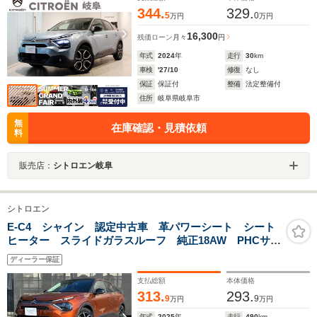
344.
329.
5
0
万円
万円
16,300
残価ローン
月々
円
年式
2024
年
走行
30
km
車検
'27/10
修復
なし
保証
保証付
整備
法定整備付
住所
岐阜県岐阜市
無
在庫確認・見積依頼
料
販売店：
シトロエン岐阜
シトロエン
E-C4 シャイン 認定中古車 革パワーシート シート
ヒーター スライドガラスルーフ 純正18AW PHCサス
ペンション アダプティブクルーズコントロール LED
ディーラー保証
シグネチャーライト フォグランプ Bluetooth接続 10
インチモニター
支払総額
本体価格
313.
293.
9
9
万円
万円
年式
2025
年
走行
490
km