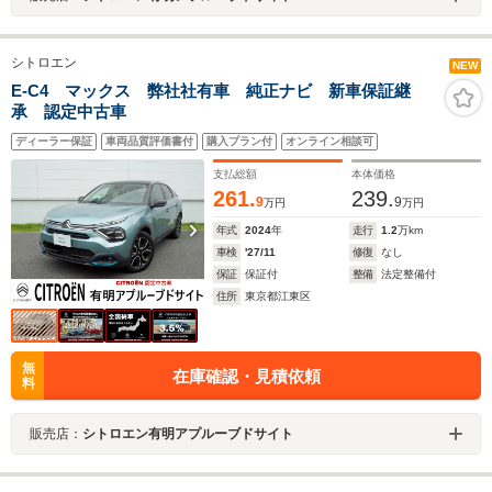
シトロエン
NEW
E-C4 マックス 弊社社有車 純正ナビ 新車保証継
承 認定中古車
ディーラー保証
車両品質評価書付
購入プラン付
オンライン相談可
支払総額
本体価格
261.
239.
9
9
万円
万円
年式
2024
年
走行
1.2
万km
車検
'27/11
修復
なし
保証
保証付
整備
法定整備付
住所
東京都江東区
無
在庫確認・見積依頼
料
販売店：
シトロエン有明アプルーブドサイト