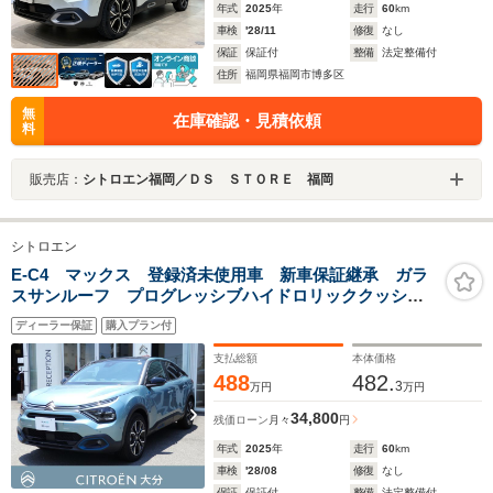
年式
2025
年
走行
60
km
車検
'28/11
修復
なし
保証
保証付
整備
法定整備付
住所
福岡県福岡市博多区
無
在庫確認・見積依頼
料
販売店：
シトロエン福岡／ＤＳ ＳＴＯＲＥ 福岡
シトロエン
E-C4 マックス 登録済未使用車 新車保証継承 ガラ
スサンルーフ プログレッシブハイドロリッククッショ
ン アドバンストコンフォートシート シートヒータ
ディーラー保証
購入プラン付
ー アクティブクルコン 自動ハイビームLED 後カメ
ラ
支払総額
本体価格
488
482.
3
万円
万円
34,800
残価ローン
月々
円
年式
2025
年
走行
60
km
車検
'28/08
修復
なし
保証
保証付
整備
法定整備付