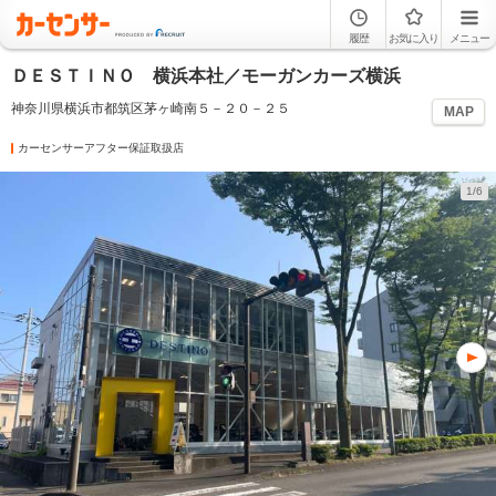
履歴
お気に入り
メニュー
ＤＥＳＴＩＮＯ 横浜本社／モーガンカーズ横浜
神奈川県横浜市都筑区茅ヶ崎南５－２０－２５
MAP
カーセンサーアフター保証取扱店
1/6