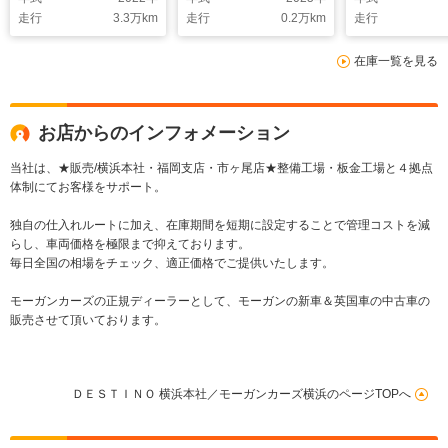
AMD Ryzenプロセッ
ノラマルーフ 純正ナ
シート パワ
走行
3.3
万km
走行
0.2
万km
走行
サ搭載 パワーシート
ビ 全方位カメラ
&シートヒー
&シートヒーター ガ
ACC 前後ドラレ
ラスルーフ A
在庫一覧を見る
ラスルーフ ETC2.0
コ 電動トランク
Ryzen オー
SonusFaberサウンド
ット
お店からのインフォメーション
当社は、★販売/横浜本社・福岡支店・市ヶ尾店★整備工場・板金工場と４拠点
体制にてお客様をサポート。
独自の仕入れルートに加え、在庫期間を短期に設定することで管理コストを減
らし、車両価格を極限まで抑えております。
毎日全国の相場をチェック、適正価格でご提供いたします。
モーガンカーズの正規ディーラーとして、モーガンの新車＆英国車の中古車の
販売させて頂いております。
ＤＥＳＴＩＮＯ 横浜本社／モーガンカーズ横浜のページTOPへ