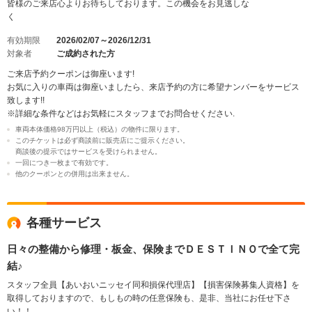
皆様のご来店心よりお待ちしております。この機会をお見逃しな
く
有効期限
2026/02/07～2026/12/31
対象者
ご成約された方
ご来店予約クーポンは御座います!
お気に入りの車両は御座いましたら、来店予約の方に希望ナンバーをサービス
致します!!
※詳細な条件などはお気軽にスタッフまでお問合せください.
車両本体価格98万円以上（税込）の物件に限ります。
このチケットは必ず商談前に販売店にご提示ください。
商談後の提示ではサービスを受けられません。
一回につき一枚まで有効です。
他のクーポンとの併用は出来ません。
各種サービス
日々の整備から修理・板金、保険までＤＥＳＴＩＮＯで全て完
結♪
スタッフ全員【あいおいニッセイ同和損保代理店】【損害保険募集人資格】を
取得しておりますので、もしもの時の任意保険も、是非、当社にお任せ下さ
い！！