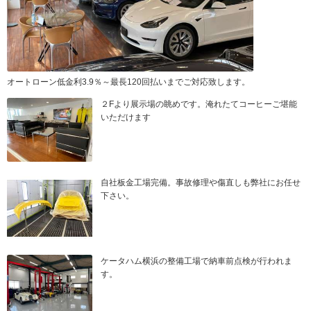
オートローン低金利3.9％～最長120回払いまでご対応致します。
２Fより展示場の眺めです。淹れたてコーヒーご堪能
いただけます
自社板金工場完備。事故修理や傷直しも弊社にお任せ
下さい。
ケータハム横浜の整備工場で納車前点検が行われま
す。