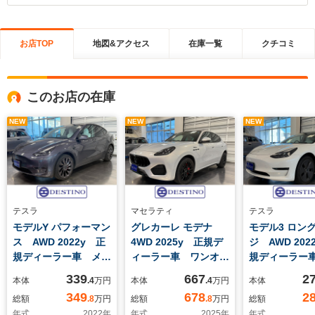
お店TOP
地図&アクセス
在庫一覧
クチコミ
このお店の在庫
NEW
NEW
NEW
テスラ
マセラティ
テスラ
モデルY パフォーマン
グレカーレ モデナ
モデル3 ロン
ス AWD 2022y 正
4WD 2025y 正規デ
ジ AWD 202
規ディーラー車 メー
ィーラー車 ワンオー
規ディーラー
カー保証&バッテリー
ナー アイボリーレザ
グレンジAWD
339
667
2
本体
.4
万円
本体
.4
万円
本体
保証期間中 OPホワ
ー シートヒーター
カー保証&バ
349
678
2
総額
.8
万円
総額
.8
万円
総額
イトインテリア
ベンチレーション パ
保証期間中 O
年式
2022
年
年式
2025
年
年式