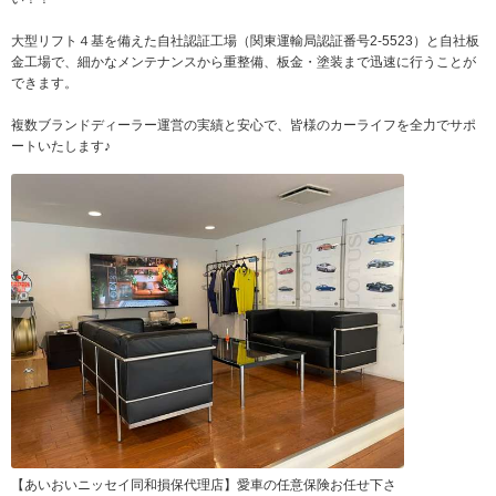
大型リフト４基を備えた自社認証工場（関東運輸局認証番号2-5523）と自社板
金工場で、細かなメンテナンスから重整備、板金・塗装まで迅速に行うことが
できます。
複数ブランドディーラー運営の実績と安心で、皆様のカーライフを全力でサポ
ートいたします♪
【あいおいニッセイ同和損保代理店】愛車の任意保険お任せ下さ