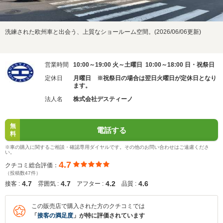
洗練された欧州車と出会う、上質なショールーム空間。(2026/06/06更新)
営業時間
10:00～19:00 火～土曜日 10:00～18:00 日・祝祭日
定休日
月曜日 ※祝祭日の場合は翌日火曜日が定休日となり
ます。
法人名
株式会社デスティーノ
無
電話する
料
※車の購入に関するご相談・確認専用ダイヤルです。その他のお問い合わせはご遠慮くださ
い。
4.7
クチコミ総合評価：
（投稿数47件）
4.7
4.7
4.2
4.6
接客 :
雰囲気 :
アフター :
品質 :
この販売店で購入された方のクチコミでは
「
接客の満足度
」が特に評価されています