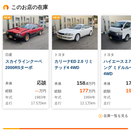
このお店の在庫
NEW
NEW
日産
トヨタ
トヨタ
スカイラインクーペ
カリーナED 2.0 リミ
ハイエース 2.7
2000RSターボ
テッド4 4WD
ング ミドルル
4WD
158
1
応談
本体
本体
.0
万円
本体
177
1
---
総額
万円
総額
万円
総額
年式
1983
年
年式
1994
年
年式
走行
17.5
万km
走行
12.1
万km
走行
在庫一覧を見る