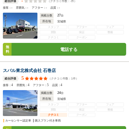
-
（クチコミ件数：
-
件）
総合評価
-
-
-
-
接客：
雰囲気：
アフター：
品質：
27
掲載台数
台
所在地
宮城県
スタッフ
アフター
フェア
買取
保証
整備
クチコミ
クーポン
無
電話する
料
スバル東北株式会社 石巻店
5
（クチコミ件数：
1
件）
総合評価
4
4
5
4
接客：
雰囲気：
アフター：
品質：
24
掲載台数
台
所在地
宮城県
スタッフ
アフター
フェア
買取
保証
整備
クチコミ
クーポン
カーセンサー認定車
購入プラン付き車両