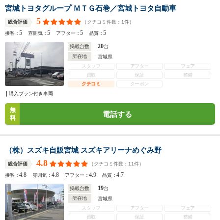
宮城トヨタグループ ＭＴＧ石巻／宮城トヨタ自動車
5
（クチコミ件数：
1
件）
総合評価
5
5
5
5
接客：
雰囲気：
アフター：
品質：
20
掲載台数
台
所在地
宮城県
スタッフ
アフター
フェア
買取
保証
整備
クチコミ
クーポン
購入プラン付き車両
無
電話する
料
（株）スズキ自販宮城 スズキアリーナめぐみ野
4.8
（クチコミ件数：
11
件）
総合評価
4.8
4.8
4.9
4.7
接客：
雰囲気：
アフター：
品質：
19
掲載台数
台
所在地
宮城県
スタッフ
アフター
フェア
買取
保証
整備