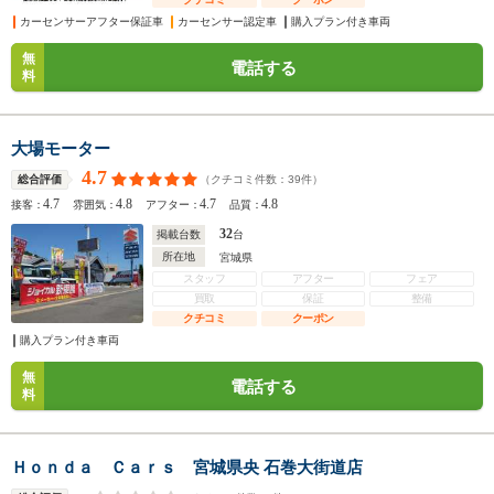
カーセンサーアフター保証車
カーセンサー認定車
購入プラン付き車両
無
電話する
料
大場モーター
4.7
（クチコミ件数：
39
件）
総合評価
4.7
4.8
4.7
4.8
接客：
雰囲気：
アフター：
品質：
32
掲載台数
台
所在地
宮城県
スタッフ
アフター
フェア
買取
保証
整備
クチコミ
クーポン
購入プラン付き車両
無
電話する
料
Ｈｏｎｄａ Ｃａｒｓ 宮城県央 石巻大街道店