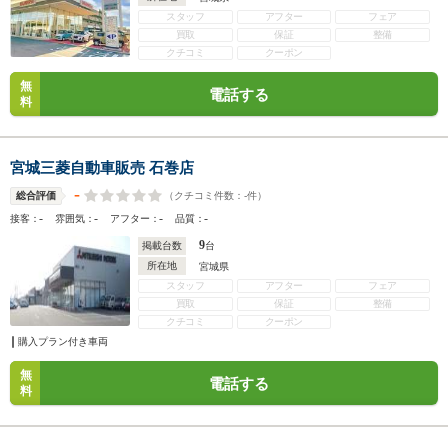
スタッフ
アフター
フェア
買取
保証
整備
クチコミ
クーポン
無
電話する
料
宮城三菱自動車販売 石巻店
-
（クチコミ件数：
-
件）
総合評価
-
-
-
-
接客：
雰囲気：
アフター：
品質：
9
掲載台数
台
所在地
宮城県
スタッフ
アフター
フェア
買取
保証
整備
クチコミ
クーポン
購入プラン付き車両
無
電話する
料