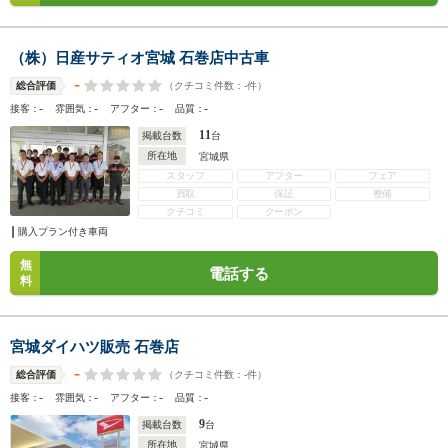
（株）日産サティオ宮城 石巻店中古車
-
（クチコミ件数：
-
件）
総合評価
-
-
-
-
接客：
雰囲気：
アフター：
品質：
11
掲載台数
台
所在地
宮城県
スタッフ
アフター
フェア
買取
保証
整備
クチコミ
クーポン
購入プラン付き車両
無
電話する
料
宮城ダイハツ販売 石巻店
-
（クチコミ件数：
-
件）
総合評価
-
-
-
-
接客：
雰囲気：
アフター：
品質：
9
掲載台数
台
所在地
宮城県