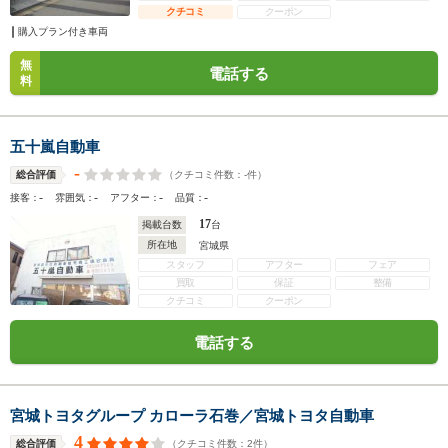
クチコミ
クーポン
購入プラン付き車両
無
電話する
料
五十嵐自動車
-
（クチコミ件数：
-
件）
総合評価
-
-
-
-
接客：
雰囲気：
アフター：
品質：
17
掲載台数
台
所在地
宮城県
スタッフ
アフター
フェア
買取
保証
整備
クチコミ
クーポン
電話する
宮城トヨタグループ カローラ石巻／宮城トヨタ自動車
4
（クチコミ件数：
2
件）
総合評価