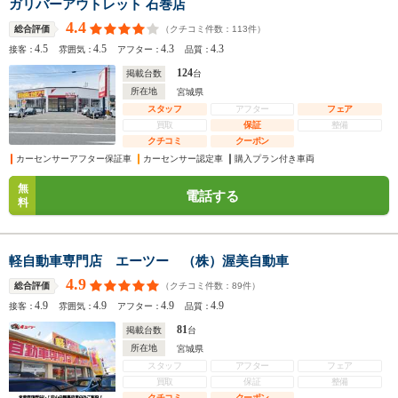
ガリバーアウトレット 石巻店
4.4
（クチコミ件数：
113
件）
総合評価
4.5
4.5
4.3
4.3
接客：
雰囲気：
アフター：
品質：
124
掲載台数
台
所在地
宮城県
スタッフ
アフター
フェア
買取
保証
整備
クチコミ
クーポン
カーセンサーアフター保証車
カーセンサー認定車
購入プラン付き車両
無
電話する
料
軽自動車専門店 エーツー （株）渥美自動車
4.9
（クチコミ件数：
89
件）
総合評価
4.9
4.9
4.9
4.9
接客：
雰囲気：
アフター：
品質：
81
掲載台数
台
所在地
宮城県
スタッフ
アフター
フェア
買取
保証
整備
クチコミ
クーポン