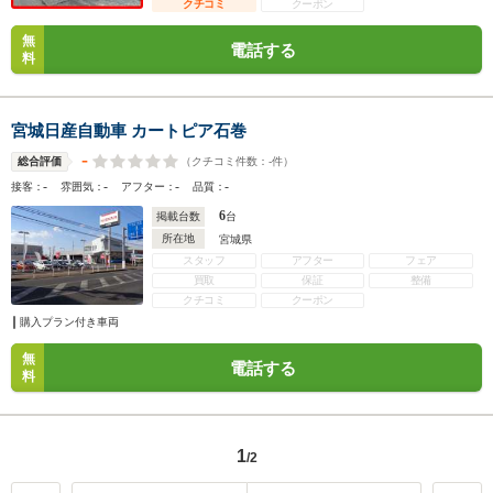
クチコミ
クーポン
無
電話する
料
宮城日産自動車 カートピア石巻
-
（クチコミ件数：
-
件）
総合評価
-
-
-
-
接客：
雰囲気：
アフター：
品質：
6
掲載台数
台
所在地
宮城県
スタッフ
アフター
フェア
買取
保証
整備
クチコミ
クーポン
購入プラン付き車両
無
電話する
料
1
/2