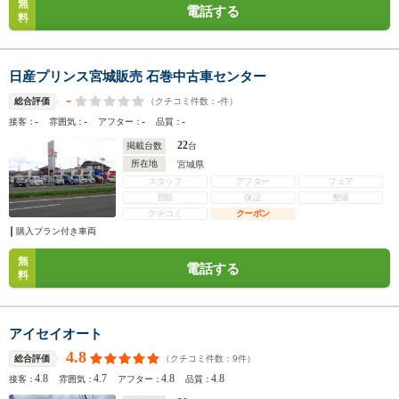
無
電話する
料
日産プリンス宮城販売 石巻中古車センター
-
（クチコミ件数：
-
件）
総合評価
-
-
-
-
接客：
雰囲気：
アフター：
品質：
22
掲載台数
台
所在地
宮城県
スタッフ
アフター
フェア
買取
保証
整備
クチコミ
クーポン
購入プラン付き車両
無
電話する
料
アイセイオート
4.8
（クチコミ件数：
9
件）
総合評価
4.8
4.7
4.8
4.8
接客：
雰囲気：
アフター：
品質：