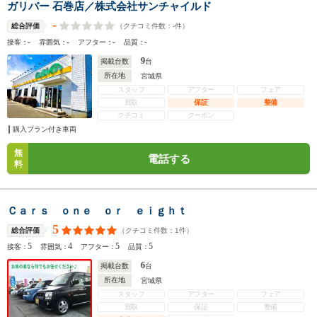
ガリバー 石巻店／株式会社サンチャイルド
-
（クチコミ件数：
-
件）
総合評価
-
-
-
-
接客：
雰囲気：
アフター：
品質：
9
掲載台数
台
所在地
宮城県
スタッフ
アフター
フェア
買取
保証
整備
クチコミ
クーポン
購入プラン付き車両
無
電話する
料
Ｃａｒｓ ｏｎｅ ｏｒ ｅｉｇｈｔ
5
（クチコミ件数：
1
件）
総合評価
5
4
5
5
接客：
雰囲気：
アフター：
品質：
6
掲載台数
台
所在地
宮城県
スタッフ
アフター
フェア
買取
保証
整備