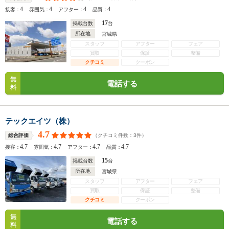
4
4
4
4
接客：
雰囲気：
アフター：
品質：
17
掲載台数
台
所在地
宮城県
スタッフ
アフター
フェア
買取
保証
整備
クチコミ
クーポン
無
電話する
料
テックエイツ（株）
4.7
（クチコミ件数：
3
件）
総合評価
4.7
4.7
4.7
4.7
接客：
雰囲気：
アフター：
品質：
15
掲載台数
台
所在地
宮城県
スタッフ
アフター
フェア
買取
保証
整備
クチコミ
クーポン
無
電話する
料