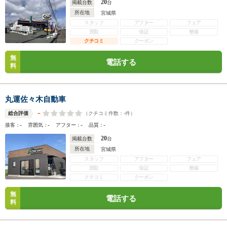
20
掲載台数
台
所在地
宮城県
スタッフ
アフター
フェア
買取
保証
整備
クチコミ
クーポン
無
電話する
料
丸運佐々木自動車
-
（クチコミ件数：
-
件）
総合評価
-
-
-
-
接客：
雰囲気：
アフター：
品質：
20
掲載台数
台
所在地
宮城県
スタッフ
アフター
フェア
買取
保証
整備
クチコミ
クーポン
無
電話する
料