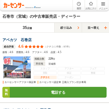
履歴
お気に入り
メニュー
石巻市（宮城）の中古車販売店・ディーラー
35
絞り込み
並べ替え
店舗
アベカツ 石巻店
4.6
（クチコミ件数：
97
件）
総合評価
4.6
4.6
4.6
4.5
接客：
雰囲気：
アフター：
品質：
229
掲載台数
台
所在地
宮城県
スタッフ
アフター
フェア
買取
保証
整備
クチコミ
クーポン
カーセンサーアフター保証車
カーセンサー認定車
購入プラン付き車両
無
電話する
料