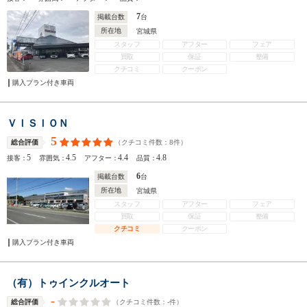
7
掲載台数
台
所在地
宮城県
スタッフ
アフター
フェア
買取
保証
整備
クチコミ
クーポン
購入プラン付き車両
ＶＩＳＩＯＮ
5
（クチコミ件数：
8
件）
総合評価
5
4.5
4.4
4.8
接客：
雰囲気：
アフター：
品質：
6
掲載台数
台
所在地
宮城県
スタッフ
アフター
フェア
買取
保証
整備
クチコミ
クーポン
購入プラン付き車両
（有）トゥインクルオート
-
（クチコミ件数：
-
件）
総合評価