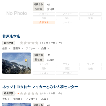
-
掲載台数
台
所在地
宮城県
スタッフ
アフター
フェア
買取
保証
整備
クチコミ
クーポン
菅原店本店
-
（クチコミ件数：
-
件）
総合評価
-
-
-
-
接客：
雰囲気：
アフター：
品質：
-
掲載台数
台
所在地
宮城県
スタッフ
アフター
フェア
買取
保証
整備
クチコミ
クーポン
ネッツトヨタ仙台 マイカーとみや大和センター
-
（クチコミ件数：
-
件）
総合評価
-
-
-
-
接客：
雰囲気：
アフター：
品質：
-
掲載台数
台