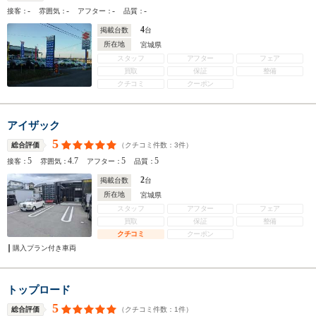
-
-
-
-
接客：
雰囲気：
アフター：
品質：
4
掲載台数
台
所在地
宮城県
スタッフ
アフター
フェア
買取
保証
整備
クチコミ
クーポン
アイザック
5
（クチコミ件数：
3
件）
総合評価
5
4.7
5
5
接客：
雰囲気：
アフター：
品質：
2
掲載台数
台
所在地
宮城県
スタッフ
アフター
フェア
買取
保証
整備
クチコミ
クーポン
購入プラン付き車両
トップロード
5
（クチコミ件数：
1
件）
総合評価