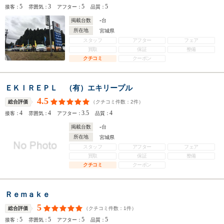
5
3
5
5
接客：
雰囲気：
アフター：
品質：
-
掲載台数
台
所在地
宮城県
スタッフ
アフター
フェア
買取
保証
整備
クチコミ
クーポン
ＥＫＩＲＥＰＬ （有）エキリープル
4.5
（クチコミ件数：
2
件）
総合評価
4
4
3.5
4
接客：
雰囲気：
アフター：
品質：
-
掲載台数
台
所在地
宮城県
スタッフ
アフター
フェア
買取
保証
整備
クチコミ
クーポン
Ｒｅｍａｋｅ
5
（クチコミ件数：
1
件）
総合評価
5
5
5
5
接客：
雰囲気：
アフター：
品質：