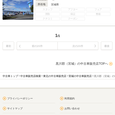
所在地
宮城県
スタッフ
アフター
フェア
買取
保証
整備
クチコミ
クーポン
1
/1
最初
前の20件
次の20件
最後
黒川郡（宮城）の中古車販売店TOPへ
中古車トップ
中古車販売店検索
東北の中古車販売店
宮城の中古車販売店
黒川郡（宮城）の
プライバシーポリシー
利用規約
サイトマップ
お問い合わせ