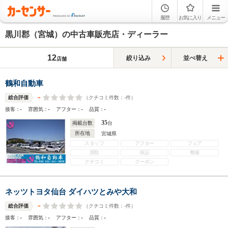
履歴
お気に入り
メニュー
黒川郡（宮城）の中古車販売店・ディーラー
12
絞り込み
並べ替え
店舗
鶴和自動車
-
（クチコミ件数：
-
件）
総合評価
-
-
-
-
接客：
雰囲気：
アフター：
品質：
35
掲載台数
台
所在地
宮城県
スタッフ
アフター
フェア
買取
保証
整備
クチコミ
クーポン
ネッツトヨタ仙台 ダイハツとみや大和
-
（クチコミ件数：
-
件）
総合評価
-
-
-
-
接客：
雰囲気：
アフター：
品質：