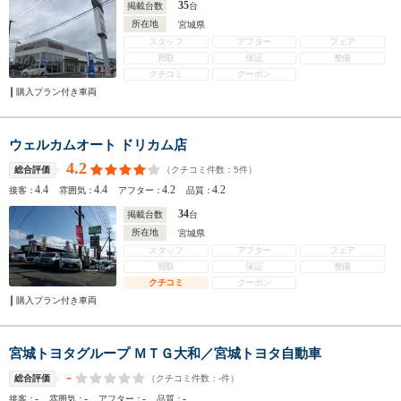
35
掲載台数
台
所在地
宮城県
スタッフ
アフター
フェア
買取
保証
整備
クチコミ
クーポン
購入プラン付き車両
ウェルカムオート ドリカム店
4.2
（クチコミ件数：
5
件）
総合評価
4.4
4.4
4.2
4.2
接客：
雰囲気：
アフター：
品質：
34
掲載台数
台
所在地
宮城県
スタッフ
アフター
フェア
買取
保証
整備
クチコミ
クーポン
購入プラン付き車両
宮城トヨタグループ ＭＴＧ大和／宮城トヨタ自動車
-
（クチコミ件数：
-
件）
総合評価
-
-
-
-
接客：
雰囲気：
アフター：
品質：