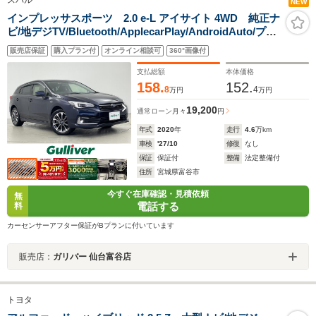
NEW
インプレッサスポーツ 2.0 e-L アイサイト 4WD 純正ナ
ビ/地デジTV/Bluetooth/ApplecarPlay/AndroidAuto/プリ
クラッシュセーフティ/レーダークルーズコントロール/レ
販売店保証
購入プラン付
オンライン相談可
360°画像付
ーンキープアシスト/ブラインドスポットモニター/シート
ヒーター/横滑り防止/ETC2.0/禁煙車
支払総額
本体価格
158.
152.
8
4
万円
万円
19,200
通常ローン
月々
円
年式
2020
年
走行
4.6
万km
車検
'27/10
修復
なし
保証
保証付
整備
法定整備付
住所
宮城県富谷市
今すぐ在庫確認・見積依頼
無
電話する
料
カーセンサーアフター保証がBプランに付いています
販売店：
ガリバー 仙台富谷店
トヨタ