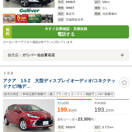
年式
2026
年
走行
13
km
車検
'29/07
修復
なし
保証
保証付
整備
法定整備付
住所
宮城県富谷市
今すぐ在庫確認・見積依頼
無
電話する
料
カーセンサーアフター保証がBプランに付いています
販売店：
ガリバー 仙台富谷店
トヨタ
アクア 1.5 Z 大型ディスプレイオーディオ/コネクテッ
ドナビ/地デ
ジ/Bluetooth/AppleCarPlay/AndroidAut/USB/全方位カ
販売店保証
車両品質評価書付
購入プラン付
オンライン相談可
360°画像付
メラ/トヨタセーフティセンス/アドバンストパーク/デジタ
ルインナーミラー/ハンドルヒーター/ETC/LED/禁煙車
支払総額
本体価格
199.
193.
8
2
万円
万円
23,300
通常ローン
月々
円
年式
2022
年
走行
2.7
万km