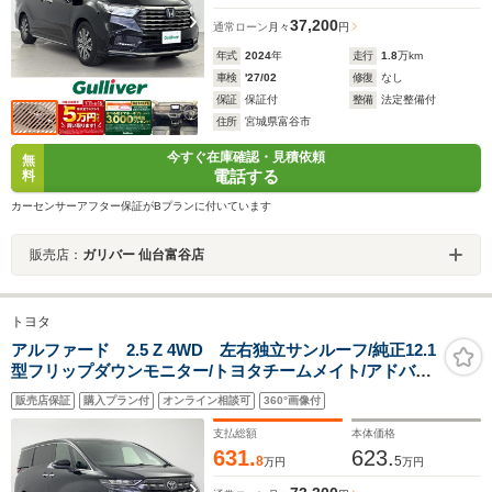
37,200
通常ローン
月々
円
年式
2024
年
走行
1.8
万km
車検
'27/02
修復
なし
保証
保証付
整備
法定整備付
住所
宮城県富谷市
今すぐ在庫確認・見積依頼
無
電話する
料
カーセンサーアフター保証がBプランに付いています
販売店：
ガリバー 仙台富谷店
トヨタ
アルファード 2.5 Z 4WD 左右独立サンルーフ/純正12.1
型フリップダウンモニター/トヨタチームメイト/アドバン
ストパーク/寒冷地仕様/デジタルミラー/パノラミックビュ
販売店保証
購入プラン付
オンライン相談可
360°画像付
ーモニター/12.3型ディスプレイオーディオナビ/地デジ
TV/禁煙車
支払総額
本体価格
631.
623.
8
5
万円
万円