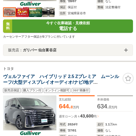
車検
'28/07
修復
なし
保証
保証付
整備
法定整備付
住所
宮城県富谷市
今すぐ在庫確認・見積依頼
無
電話する
料
カーセンサーアフター保証がBプランに付いています
販売店：
ガリバー 仙台富谷店
トヨタ
ヴェルファイア ハイブリッド 2.5 Zプレミア ムーンル
ーフ/大型ディスプレイオーディオ/ナビ/地デ
ジ/Bluetooth/USB/Miracast/全方位カメラ/ETC2.0/シート
販売店保証
購入プラン付
オンライン相談可
360°画像付
ヒーター/エアシート/パワーシート/オットマン/両側電動
スライドドア/ワイヤレス充電/AC100V/禁煙車
支払総額
本体価格
644.
634.
8
0
万円
万円
43,600
通常ローン
月々
円
年式
2024
年
走行
1.1
万km
車検
'27/01
修復
なし