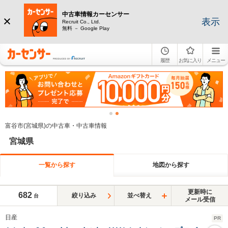
中古車情報カーセンサー
表示
Recruit Co., Ltd.
無料 － Google Play
履歴
お気に入り
メニュー
富谷市(宮城県)の中古車・中古車情報
宮城県
一覧から探す
地図から探す
更新時に
682
絞り込み
並べ替え
台
メール受信
日産
PR