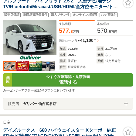
アルファード ハイブリッド 2.5 Z 大型ナビ/地デジ
TV/Bluetooth/Miracast/USB/HDMI/全方位モニター/トヨ
タセーフティセンス/衝突軽減ブレーキ/車線逸脱/レーダー
販売店保証
車両品質評価書付
購入プラン付
オンライン相談可
360°画像付
クルーズコントロール/ワイヤレス充電/両側電動スライド
ドア/AC100V/ETC2.0/禁煙車
支払総額
本体価格
577.
570.
8
6
万円
万円
41,100
通常ローン
月々
円
年式
2023
年
走行
2.1
万km
車検
'26/10
修復
なし
保証
保証付
整備
法定整備付
住所
宮城県富谷市
今すぐ在庫確認・見積依頼
無
電話する
料
カーセンサーアフター保証がBプランに付いています
販売店：
ガリバー 仙台富谷店
日産
デイズルークス 660 ハイウェイスター Xターボ 純正
SDナビ/地デジTV/CD/DVD再生/SD/Bluetooth/AUX/全方