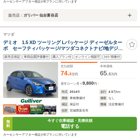
カーセンサーアフター保証がBプランに付いています
販売店：
ガリバー 仙台富谷店
マツダ
デミオ 1.5 XD ツーリング Lパッケージ ディーゼルター
ボ セーフティパッケージ/マツダコネクトナビ/地デジ
TV/CD/DVD再生/Bluetooth/バックカメラ/前後ドライブレ
販売店保証
車両品質評価書付
購入プラン付
オンライン相談可
360°画像付
コーダー/ETC/ヘッドアップディスプレイ/クルーズコント
ロール/横滑り防止機能/禁煙車
支払総額
本体価格
74.
65.
8
6
万円
万円
9,800
通常ローン
月々
円
年式
2014
年
走行
4.5
万km
車検
車検整備付
修復
なし
保証
保証付
整備
法定整備付
住所
宮城県富谷市
今すぐ在庫確認・見積依頼
無
電話する
料
カーセンサーアフター保証がBプランに付いています