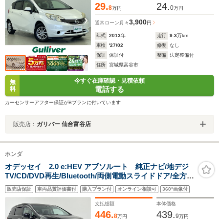
29.
24.
8
0
万円
万円
3,900
通常ローン
月々
円
年式
2013
年
走行
9.3
万km
車検
'27/02
修復
なし
保証
保証付
整備
法定整備付
住所
宮城県富谷市
今すぐ在庫確認・見積依頼
無
電話する
料
カーセンサーアフター保証がBプランに付いています
販売店：
ガリバー 仙台富谷店
ホンダ
オデッセイ 2.0 e:HEV アブソルート 純正ナビ/地デジ
TV/CD/DVD再生/Bluetooth/両側電動スライドドア/全方位
カメラ/ドライブレコーダー/ETC/シートヒーター/衝突軽
販売店保証
車両品質評価書付
購入プラン付
オンライン相談可
360°画像付
減ブレーキ/レーンキープアシスト/レーダークルーズコン
トロール/パドルシフト/禁煙車
支払総額
本体価格
446.
439.
8
9
万円
万円