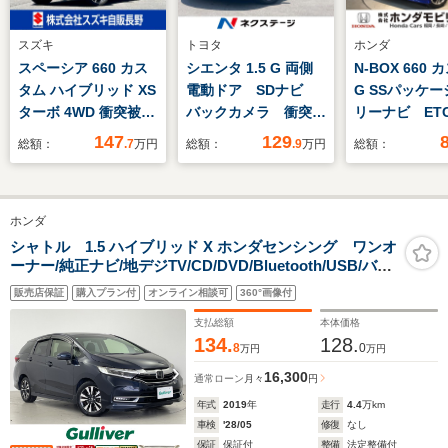
スズキ
トヨタ
ホンダ
スペーシア 660 カス
シエンタ 1.5 G 両側
N-BOX 660
タム ハイブリッド XS
電動ドア SDナビ
G SSパッケー
ターボ 4WD 衝突被害
バックカメラ 衝突被
リーナビ ET
ブレーキ 4WD ナ
害軽減システム スマ
カメラ 両側
147
129
総額：
.7
万円
総額：
.9
万円
総額：
ビゲーション パワー
ートキー ビルトイン
イドドア
スライドドア
ETC 車線逸脱警報
オートエアコン フル
ホンダ
セグ
シャトル 1.5 ハイブリッド X ホンダセンシング ワンオ
ーナー/純正ナビ/地デジTV/CD/DVD/Bluetooth/USB/バッ
クカメラ/ETC/前席シートヒーター/パドルシフト/アダプ
販売店保証
購入プラン付
オンライン相談可
360°画像付
ティブクルーズコントロール/レーンキープアシスト/寒冷
地仕様/LEDヘッドライト/禁煙車
支払総額
本体価格
134.
128.
8
0
万円
万円
16,300
通常ローン
月々
円
年式
2019
年
走行
4.4
万km
車検
'28/05
修復
なし
保証
保証付
整備
法定整備付