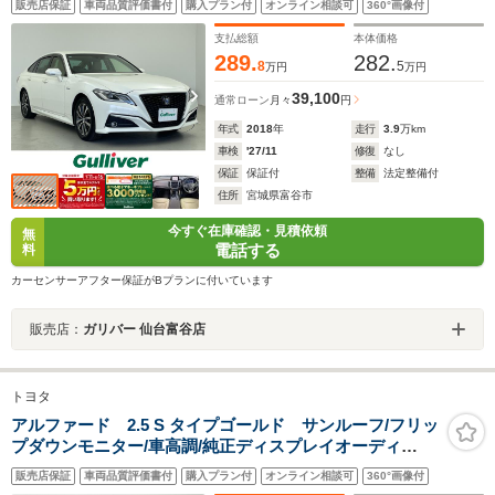
販売店保証
車両品質評価書付
購入プラン付
オンライン相談可
360°画像付
軽減ブレーキ/レーンキープアシスト/レーダークルーズコ
ントロール/ブラインドスポットモニター/ドライブレコー
支払総額
本体価格
ダー/ETC/禁煙車
289.
282.
8
5
万円
万円
39,100
通常ローン
月々
円
年式
2018
年
走行
3.9
万km
車検
'27/11
修復
なし
保証
保証付
整備
法定整備付
住所
宮城県富谷市
今すぐ在庫確認・見積依頼
無
電話する
料
カーセンサーアフター保証がBプランに付いています
販売店：
ガリバー 仙台富谷店
トヨタ
アルファード 2.5 S タイプゴールド サンルーフ/フリッ
プダウンモニター/車高調/純正ディスプレイオーディ
オ/Bluetooth/CD/DVD/両側電動ドア/ドライブレコーダー/
販売店保証
車両品質評価書付
購入プラン付
オンライン相談可
360°画像付
ビルトインETC/純正DVDデッキ/プッシュスタート/スマ