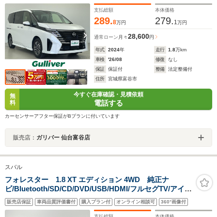
ーキ/デジタルインナーミラー/両側ハンズフリーオートス
ライドドア/ドライブレコーダー/禁煙車
支払総額
本体価格
289.
279.
8
1
万円
万円
28,600
通常ローン
月々
円
年式
2024
年
走行
1.8
万km
車検
'26/08
修復
なし
保証
保証付
整備
法定整備付
住所
宮城県富谷市
今すぐ在庫確認・見積依頼
無
電話する
料
カーセンサーアフター保証がBプランに付いています
販売店：
ガリバー 仙台富谷店
スバル
フォレスター 1.8 XT エディション 4WD 純正ナ
ビ/Bluetooth/SD/CD/DVD/USB/HDMI/フルセグTV/アイサ
イト/レーダークルーズコントロール/レーンキープアシス
販売店保証
車両品質評価書付
購入プラン付
オンライン相談可
360°画像付
ト/衝突軽減ブレーキ/シートヒーター/ETC/禁煙車
支払総額
本体価格