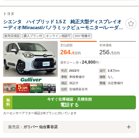
トヨタ
シエンタ ハイブリッド 1.5 Z 純正大型ディスプレイオ
ーディオ/Miracast/パノラミックビューモニター/レーダー
クルーズコントロール/両側パワースライドドア/ETC/レー
販売店保証
購入プラン付
オンライン相談可
360°画像付
ントレーシングアシスト/ブラインドスポットモニター/横
滑り防止機能/禁煙車
支払総額
本体価格
264.
256.
8
5
万円
万円
24,800
通常ローン
月々
円
年式
2022
年
走行
3.8
万km
車検
車検整備付
修復
なし
保証
保証付
整備
法定整備付
住所
宮城県富谷市
今すぐ在庫確認・見積依頼
無
電話する
料
カーセンサーアフター保証がBプランに付いています
販売店：
ガリバー 仙台富谷店