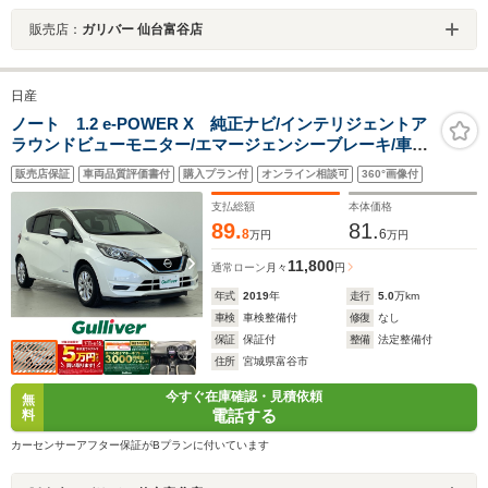
販売店：
ガリバー 仙台富谷店
日産
ノート 1.2 e-POWER X 純正ナビ/インテリジェントア
ラウンドビューモニター/エマージェンシーブレーキ/車線
逸脱警報/コーナーセンサー/ETC/純正ドライブレコーダ
販売店保証
車両品質評価書付
購入プラン付
オンライン相談可
360°画像付
ー/インテリジェントインナーミラー/ウィンカー付き電動
格納式ミラー/禁煙車
支払総額
本体価格
89.
81.
8
6
万円
万円
11,800
通常ローン
月々
円
年式
2019
年
走行
5.0
万km
車検
車検整備付
修復
なし
保証
保証付
整備
法定整備付
住所
宮城県富谷市
今すぐ在庫確認・見積依頼
無
電話する
料
カーセンサーアフター保証がBプランに付いています