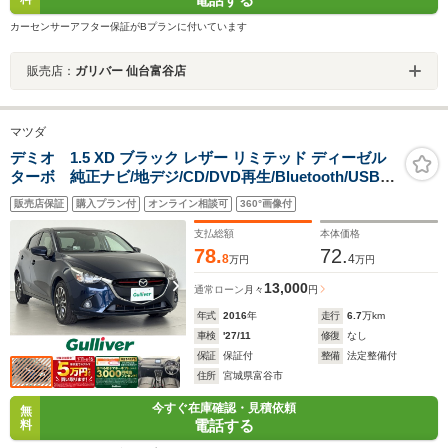
カーセンサーアフター保証がBプランに付いています
販売店：
ガリバー 仙台富谷店
マツダ
デミオ 1.5 XD ブラック レザー リミテッド ディーゼル
ターボ 純正ナビ/地デジ/CD/DVD再生/Bluetooth/USB/
バックカメラ/ETC/前方ドライブレコーダー/クルーズコン
販売店保証
購入プラン付
オンライン相談可
360°画像付
トロール/純正フロアマット/純正16インチアルミホイール/
スマートキー/禁煙車
支払総額
本体価格
78.
72.
8
4
万円
万円
13,000
通常ローン
月々
円
年式
2016
年
走行
6.7
万km
車検
'27/11
修復
なし
保証
保証付
整備
法定整備付
住所
宮城県富谷市
今すぐ在庫確認・見積依頼
無
電話する
料