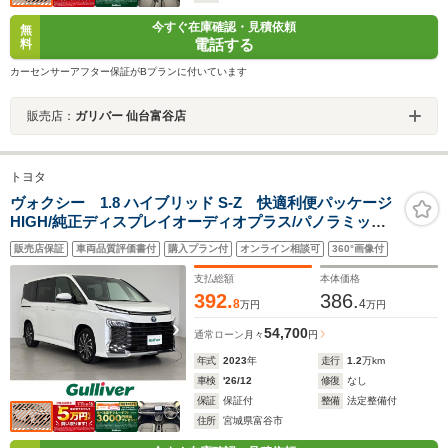
今すぐ在庫確認・見積依頼
無
電話する
料
カーセンサーアフター保証がBプランに付いています
販売店：
ガリバー 仙台富谷店
トヨタ
ヴォクシー 1.8 ハイブリッド S-Z 快適利便パッケージ
HIGH/純正ディスプレイオーディオプラス/パノラミック
ビューモニター/両側電動スライドドア/トヨタセーフティ
販売店保証
車両品質評価書付
購入プラン付
オンライン相談可
360°画像付
センス/トヨタチームメイト/ユニバーサルステッ
プ/ETC2.0/LEDライト/禁煙車
支払総額
本体価格
392.
386.
8
4
万円
万円
54,700
通常ローン
月々
円
年式
2023
年
走行
1.2
万km
車検
'26/12
修復
なし
保証
保証付
整備
法定整備付
住所
宮城県富谷市