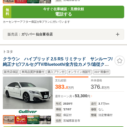
今すぐ在庫確認・見積依頼
無
電話する
料
カーセンサーアフター保証がBプランに付いています
販売店：
ガリバー 仙台富谷店
トヨタ
クラウン ハイブリッド 2.5 RS リミテッド サンルーフ/
純正ナビ/フルセグTV/Bluetooth/全方位カメラ/追従クル
ーズコントロール/LED/オートマチックハイビーム/ドライ
販売店保証
車両品質評価書付
購入プラン付
オンライン相談可
360°画像付
ブレコーダー/シートヒーター/エアシート/純正アルミホイ
ール/LEDライト/禁煙車
支払総額
本体価格
383.
376.
8
8
万円
万円
53,300
通常ローン
月々
円
年式
2020
年
走行
3.7
万km
車検
'27/07
修復
なし
保証
保証付
整備
法定整備付
住所
宮城県富谷市