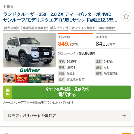
トヨタ
ランドクルーザー250 2.8 ZX ディーゼルターボ 4WD
サンルーフ/モデリスタエアロ/JBLサウンド/純正12.3型ナ
ビ/地デジTV/Bluetooth/Miracast/デジタルミラー/ブライ
販売店保証
車両品質評価書付
購入プラン付
オンライン相談可
360°画像付
ンドスポットモニター/ワイヤレス充電/純正マッドガー
ド/ETC2.0/プッシュスタート/LEDライト/禁煙車
支払総額
本体価格
849.
841.
8
6
万円
万円
98,600
通常ローン
月々
円
年式
2025
年
走行
0.6
万km
車検
'28/06
修復
なし
保証
保証付
整備
法定整備付
住所
宮城県富谷市
今すぐ在庫確認・見積依頼
無
電話する
料
カーセンサーアフター保証がBプランに付いています
販売店：
ガリバー 仙台富谷店
スバル