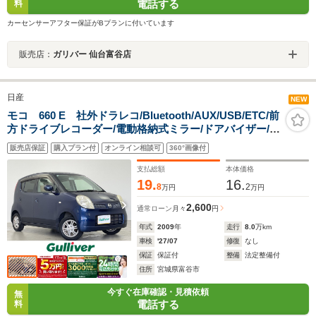
電話する
料
カーセンサーアフター保証がBプランに付いています
販売店：
ガリバー 仙台富谷店
日産
NEW
モコ 660 E 社外ドラレコ/Bluetooth/AUX/USB/ETC/前
方ドライブレコーダー/電動格納式ミラー/ドアバイザー/純
正フロアマット/スマートキー/保証書/取扱説明書/禁煙車
販売店保証
購入プラン付
オンライン相談可
360°画像付
支払総額
本体価格
19.
16.
8
2
万円
万円
2,600
通常ローン
月々
円
年式
2009
年
走行
8.0
万km
車検
'27/07
修復
なし
保証
保証付
整備
法定整備付
住所
宮城県富谷市
今すぐ在庫確認・見積依頼
無
電話する
料