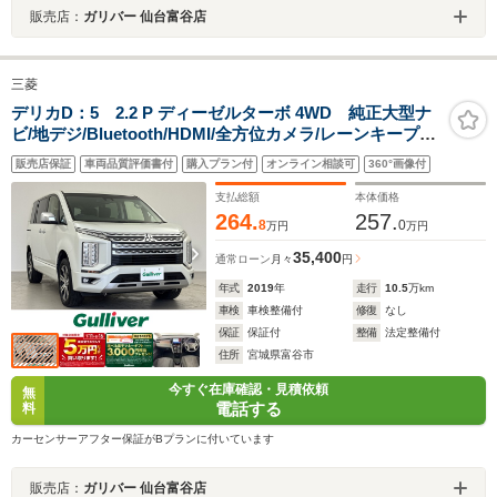
販売店：
ガリバー 仙台富谷店
三菱
デリカD：5 2.2 P ディーゼルターボ 4WD 純正大型ナ
ビ/地デジ/Bluetooth/HDMI/全方位カメラ/レーンキープア
シスト/衝突被害軽減ブレーキ/ブラインドスポットモニタ
販売店保証
車両品質評価書付
購入プラン付
オンライン相談可
360°画像付
ー/レーダークルーズコントロール/パワーバックドア/シー
トヒーター/ETC/横滑り防止/禁煙車
支払総額
本体価格
264.
257.
8
0
万円
万円
35,400
通常ローン
月々
円
年式
2019
年
走行
10.5
万km
車検
車検整備付
修復
なし
保証
保証付
整備
法定整備付
住所
宮城県富谷市
今すぐ在庫確認・見積依頼
無
電話する
料
カーセンサーアフター保証がBプランに付いています
販売店：
ガリバー 仙台富谷店