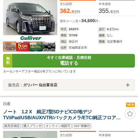
ートキー/LEDライト/禁煙車
支払総額
本体価格
362.
355.
8
6
万円
万円
34,600
通常ローン
月々
円
年式
2020
年
走行
4.2
万km
車検
'27/05
修復
なし
保証
保証付
整備
法定整備付
住所
宮城県富谷市
今すぐ在庫確認・見積依頼
無
電話する
料
カーセンサーアフター保証がBプランに付いています
販売店：
ガリバー 仙台富谷店
日産
NEW
ノート 1.2 X 純正7型SDナビ/CD/地デジ
TV/iPad/USB/AUX/VTR/バックカメラ/ETC/純正フロアマ
ット/アイドリングストップ/電動格納ミラー/純正14インチ
販売店保証
購入プラン付
オンライン相談可
360°画像付
アルミホイール/ハロゲンライト/電動格納ミラー/スマート
キー/禁煙車
支払総額
本体価格