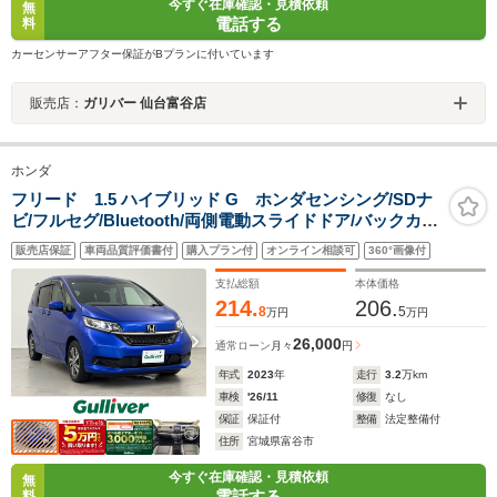
今すぐ在庫確認・見積依頼
無
電話する
料
カーセンサーアフター保証がBプランに付いています
販売店：
ガリバー 仙台富谷店
ホンダ
フリード 1.5 ハイブリッド G ホンダセンシング/SDナ
ビ/フルセグ/Bluetooth/両側電動スライドドア/バックカメ
ラ/ETC/前席シートヒーター/ドライブレコーダー/衝突被
販売店保証
車両品質評価書付
購入プラン付
オンライン相談可
360°画像付
害軽減ブレーキ/車線逸脱防止/追従式クルーズコントロー
ル/LEDライト/禁煙車
支払総額
本体価格
214.
206.
8
5
万円
万円
26,000
通常ローン
月々
円
年式
2023
年
走行
3.2
万km
車検
'26/11
修復
なし
保証
保証付
整備
法定整備付
住所
宮城県富谷市
今すぐ在庫確認・見積依頼
無
電話する
料