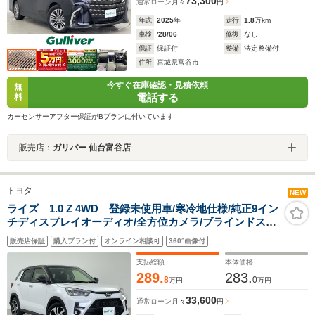
73,300
通常ローン
月々
円
年式
2025
年
走行
1.8
万km
車検
'28/06
修復
なし
保証
保証付
整備
法定整備付
住所
宮城県富谷市
今すぐ在庫確認・見積依頼
無
電話する
料
カーセンサーアフター保証がBプランに付いています
販売店：
ガリバー 仙台富谷店
トヨタ
NEW
ライズ 1.0 Z 4WD 登録未使用車/寒冷地仕様/純正9イン
チディスプレイオーディオ/全方位カメラ/ブラインドスポ
ットモニター/リアクロストラフィックモニター/前席シー
販売店保証
購入プラン付
オンライン相談可
360°画像付
トヒーター/ワイパーデアイサー/オートLEDヘッドライト/
禁煙車
支払総額
本体価格
289.
283.
8
0
万円
万円
33,600
通常ローン
月々
円