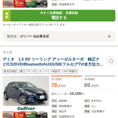
住所
宮城県富谷市
今すぐ在庫確認・見積依頼
無
電話する
料
カーセンサーアフター保証がBプランに付いています
販売店：
ガリバー 仙台富谷店
マツダ
デミオ 1.5 XD ツーリング ディーゼルターボ 純正ナ
ビ/CD/DVD/Bluetooth/AUX/USB/フルセグTV/全方位カメ
ラ/クルーズコントロール/コーナーセンサー/ETC/純正ド
販売店保証
購入プラン付
オンライン相談可
360°画像付
ライブレコーダー/ヘッドアップディスプレイ/オートライ
ト/LEDヘッドライト/スペアキー/禁煙車
支払総額
本体価格
79.
69.
8
4
万円
万円
10,100
通常ローン
月々
円
年式
2019
年
走行
9.3
万km
車検
車検整備付
修復
なし
保証
保証付
整備
法定整備付
住所
宮城県富谷市