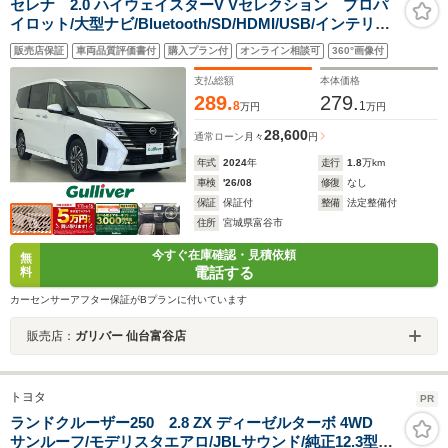
セレナ 2.0 ハイウェイスターV Vセレクション プロパ
イロット/大型ナビ/Bluetooth/SD/HDMI/USB/インテリジ
ェントアラウンドビューモニター/エマージェンシーブレ
販売店保証
車両品質評価書付
購入プラン付
オンライン相談可
360°画像付
ーキ/デジタルインナーミラー/両側ハンズフリーオートス
ライドドア/ドライブレコーダー/禁煙車
支払総額
本体価格
289.
279.
8
1
万円
万円
28,600
通常ローン
月々
円
年式
2024
年
走行
1.8
万km
車検
'26/08
修復
なし
保証
保証付
整備
法定整備付
住所
宮城県富谷市
今すぐ在庫確認・見積依頼
無
電話する
料
カーセンサーアフター保証がBプランに付いています
販売店：
ガリバー 仙台富谷店
トヨタ
PR
ランドクルーザー250 2.8 ZX ディーゼルターボ 4WD
サンルーフ/モデリスタエアロ/JBLサウンド/純正12.3型ナ