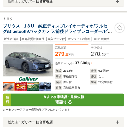
販売店：
ガリバー 仙台富谷店
トヨタ
プリウス 1.8 U 純正ディスプレイオーディオ/フルセ
グ/Bluetooth/バックカメラ/前後ドライブレコーダー/ビル
トインETC/衝突軽減ブレーキ/レーンキープアシスト/レー
販売店保証
車両品質評価書付
購入プラン付
オンライン相談可
360°画像付
ダークルーズコントロール/シートヒーター
支払総額
本体価格
279.
270.
8
2
万円
万円
37,600
通常ローン
月々
円
年式
2023
年
走行
0.9
万km
車検
車検整備付
修復
なし
保証
保証付
整備
法定整備付
住所
宮城県富谷市
今すぐ在庫確認・見積依頼
無
電話する
料
カーセンサーアフター保証がBプランに付いています
販売店：
ガリバー 仙台富谷店