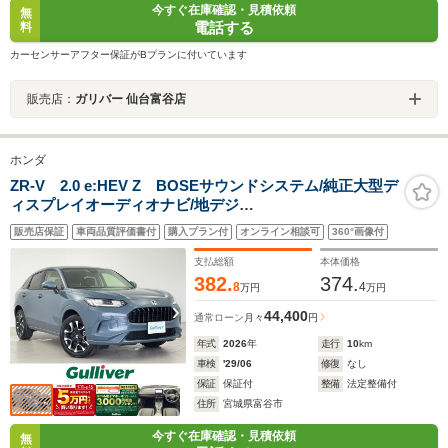
今すぐ在庫確認・見積依頼
無
電話する
料
カーセンサーアフター保証がBプランに付いています
販売店：
ガリバー 仙台富谷店
ホンダ
ZR-V 2.0 e:HEV Z BOSEサウンドシステム/純正大型デ
ィスプレイオーディオナビ/地デジ
TV/AppleCarPlay/AndroidAut/USB/ホンダセンシング/マ
販売店保証
車両品質評価書付
購入プラン付
オンライン相談可
360°画像付
ルチビューカメラ/ワイヤレス充電/シートヒーター/パワー
バックドア/黒革シート/ETC2.0/禁煙車
支払総額
本体価格
382.
374.
8
4
万円
万円
44,400
通常ローン
月々
円
年式
2026
年
走行
10
km
車検
'29/06
修復
なし
保証
保証付
整備
法定整備付
住所
宮城県富谷市
今すぐ在庫確認・見積依頼
無