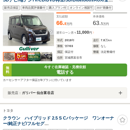
位カメラ/電動スライドドア/エマージェンシーブレー
販売店保証
車両品質評価書付
購入プラン付
オンライン相談可
360°画像付
キ/LEDヘッドライト/純正ドラレコ/スペアキー有/プッシ
ュスタート/スマートキー/フォグランプ/ETC/禁煙車
支払総額
本体価格
66.
63.
8
5
万円
万円
11,000
通常ローン
月々
円
年式
2018
年
走行
7.8
万km
車検
'27/03
修復
なし
保証
保証付
整備
法定整備付
住所
宮城県富谷市
今すぐ在庫確認・見積依頼
無
電話する
料
カーセンサーアフター保証がBプランに付いています
販売店：
ガリバー 仙台富谷店
トヨタ
クラウン ハイブリッド 2.5 S Cパッケージ ワンオーナ
ー/純正ナビ/フルセグ
TV/CD/DVD/Bluetooth/Miracast/USB/バックカメラ/衝突