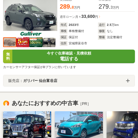
289.
279.
8
3
万円
万円
33,600
通常ローン
月々
円
年式
2023
年
走行
2.5
万km
車検
車検整備付
修復
なし
保証
保証付
整備
法定整備付
住所
宮城県富谷市
今すぐ在庫確認・見積依頼
無
電話する
料
カーセンサーアフター保証がBプランに付いています
販売店：
ガリバー 仙台富谷店
あなたにおすすめの中古車
［PR］