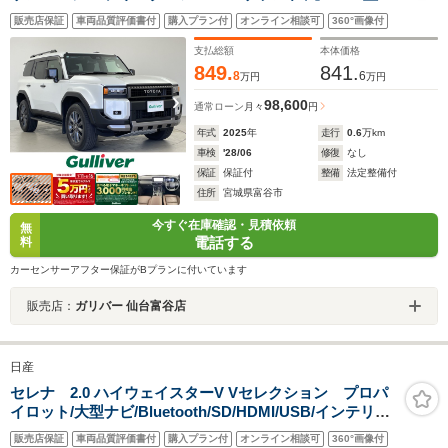
ビ/地デジTV/Bluetooth/Miracast/デジタルミラー/ブライ
販売店保証
車両品質評価書付
購入プラン付
オンライン相談可
360°画像付
ンドスポットモニター/ワイヤレス充電/純正マッドガー
ド/ETC2.0/プッシュスタート/LEDライト/禁煙車
支払総額
本体価格
849.
841.
8
6
万円
万円
98,600
通常ローン
月々
円
年式
2025
年
走行
0.6
万km
車検
'28/06
修復
なし
保証
保証付
整備
法定整備付
住所
宮城県富谷市
今すぐ在庫確認・見積依頼
無
電話する
料
カーセンサーアフター保証がBプランに付いています
販売店：
ガリバー 仙台富谷店
日産
セレナ 2.0 ハイウェイスターV Vセレクション プロパ
イロット/大型ナビ/Bluetooth/SD/HDMI/USB/インテリジ
ェントアラウンドビューモニター/エマージェンシーブレ
販売店保証
車両品質評価書付
購入プラン付
オンライン相談可
360°画像付