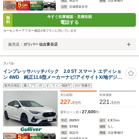
保証
保証付
整備
法定整備付
住所
宮城県富谷市
今すぐ在庫確認・見積依頼
無
電話する
料
カーセンサーアフター保証がBプランに付いています
販売店：
ガリバー 仙台富谷店
スバル
インプレッサハッチバック 2.0 ST スマート エディショ
ン 4WD 純正11.6型メーカーナビ/アイサイトX/地デジ
TV/Bluetooth/USB/AUX/全方位カメラ/ETC/ドライブレコ
販売店保証
購入プラン付
オンライン相談可
360°画像付
ーダー/レーダークルーズコントロール/衝突軽減ブレーキ/
レーンキープアシスト/シートヒーター/パワーシート/禁煙
支払総額
本体価格
車
227.
221.
8
5
万円
万円
27,600
通常ローン
月々
円
年式
2025
年
走行
2.9
万km
車検
'27/03
修復
なし
保証
保証付
整備
法定整備付
住所
宮城県富谷市