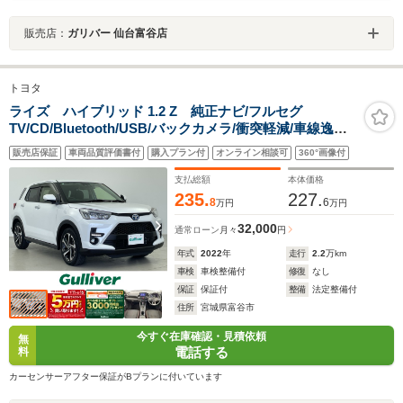
販売店：
ガリバー 仙台富谷店
トヨタ
ライズ ハイブリッド 1.2 Z 純正ナビ/フルセグ
TV/CD/Bluetooth/USB/バックカメラ/衝突軽減/車線逸脱/
クルーズコントロール/ブラインドスポットモニター/シー
販売店保証
車両品質評価書付
購入プラン付
オンライン相談可
360°画像付
トヒーター/クリアランスソナー/スペアキー/横滑り防止機
能/禁煙車
支払総額
本体価格
235.
227.
8
6
万円
万円
32,000
通常ローン
月々
円
年式
2022
年
走行
2.2
万km
車検
車検整備付
修復
なし
保証
保証付
整備
法定整備付
住所
宮城県富谷市
今すぐ在庫確認・見積依頼
無
電話する
料
カーセンサーアフター保証がBプランに付いています