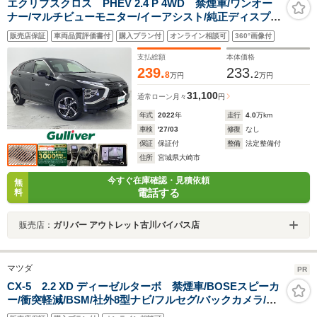
エクリプスクロス PHEV 2.4 P 4WD 禁煙車/ワンオー
ナー/マルチビューモニター/イーアシスト/純正ディスプレ
イ/フルセグTV/AC1500W充電/パワーシート/シートヒータ
販売店保証
車両品質評価書付
購入プラン付
オンライン相談可
360°画像付
ー/ステアリングヒーター/ETC/ドラレコ/LEDヘッドライ
ト/社外アルミ付冬タイヤ積込
支払総額
本体価格
239.
233.
8
2
万円
万円
31,100
通常ローン
月々
円
年式
2022
年
走行
4.0
万km
車検
'27/03
修復
なし
保証
保証付
整備
法定整備付
住所
宮城県大崎市
今すぐ在庫確認・見積依頼
無
電話する
料
販売店：
ガリバー アウトレット古川バイパス店
マツダ
PR
CX-5 2.2 XD ディーゼルターボ 禁煙車/BOSEスピーカ
ー/衝突軽減/BSM/社外8型ナビ/フルセグ/バックカメラ/ク
ルコン/ETC/ドライブレコーダー/ETC/Aストップ/横滑り