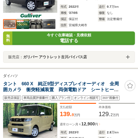
年式
2022
年
走行
0.7
万km
車検
'27/05
修復
なし
保証
保証付
整備
法定整備付
住所
宮城県大崎市
今すぐ在庫確認・見積依頼
無
電話する
料
販売店：
ガリバー アウトレット古川バイパス店
ダイハツ
タント 660 X 純正9型ディスプレイオーディオ 全周
囲カメラ 衝突軽減装置 両側電動ドア シートヒータ
ー LEDヘッド スマートキー ETC ドラレコ コー
販売店保証
車両品質評価書付
購入プラン付
オンライン相談可
360°画像付
ナーセンサー オートエアコン オートライト
支払総額
本体価格
139.
129.
9
2
万円
万円
12,900
通常ローン
月々
円
年式
2023
年
走行
2.8
万km