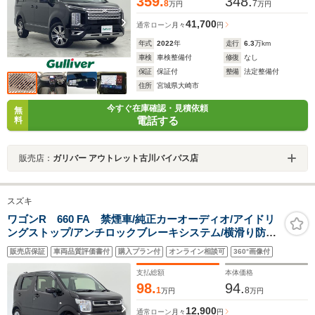
359.
348.
8
7
万円
万円
41,700
通常ローン
月々
円
年式
2022
年
走行
6.3
万km
車検
車検整備付
修復
なし
保証
保証付
整備
法定整備付
住所
宮城県大崎市
今すぐ在庫確認・見積依頼
無
電話する
料
販売店：
ガリバー アウトレット古川バイパス店
スズキ
ワゴンR 660 FA 禁煙車/純正カーオーディオ/アイドリ
ングストップ/アンチロックブレーキシステム/横滑り防止
装置/オートライト/電動格納ミラー/ドアバイザー/リモコ
販売店保証
車両品質評価書付
購入プラン付
オンライン相談可
360°画像付
ンキー/フロアマット
支払総額
本体価格
98.
94.
1
8
万円
万円
12,900
通常ローン
月々
円