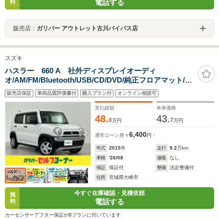
電話する
料
販売店：
ガリバー アウトレット古川バイパス店
スズキ
ハスラー 660 A 社外ディスプレイオーディ
オ/AM/FM/Bluetooth/USB/CD/DVD/純正フロアマット/サ
マータイヤ積込み/ドアバイザー/リモコンキー/スペアキ
販売店保証
車両品質評価書付
購入プラン付
オンライン相談可
ー/ヘッドライトレベライザー/保証書
支払総額
本体価格
48.
43.
8
7
万円
万円
6,400
通常ローン
月々
円
年式
2015
年
走行
9.2
万km
車検
'26/08
修復
なし
保証
保証付
整備
法定整備付
住所
宮城県大崎市
今すぐ在庫確認・見積依頼
無
電話する
料
カーセンサーアフター保証がBプランに付いています