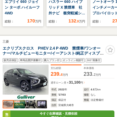
エブリイ 660 ジョイ
ハスラー 660 ハイブ
ノートオーラ 1.
ン ターボ ハイルーフ
リッド X 禁煙車 社
インチメーカ
4WD
外ナビ 衝突軽減シス
プロパイロッ
テム 車線逸脱抑制機
ウンドビュー
170
132
2
総額：
万円
総額：
.9
万円
総額：
能 クリアランスソナ
ー・ETC・シ
ー アイドリングスト
ター・ステア
ップ 横滑り防止 シ
ーター
三菱
ートヒーター ドライ
ブレコーダー 純正ア
エクリプスクロス PHEV 2.4 P 4WD 禁煙車/ワンオー
ナー/マルチビューモニター/イーアシスト/純正ディスプレ
ルミホイール 純正フ
イ/フルセグTV/AC1500W充電/パワーシート/シートヒータ
ロアマット プッシュ
販売店保証
車両品質評価書付
購入プラン付
オンライン相談可
360°画像付
ー/ステアリングヒーター/ETC/ドラレコ/LEDヘッドライ
スタート
ト/社外アルミ付冬タイヤ積込
支払総額
本体価格
239.
233.
8
2
万円
万円
31,100
通常ローン
月々
円
年式
2022
年
走行
4.0
万km
車検
'27/03
修復
なし
保証
保証付
整備
法定整備付
住所
宮城県大崎市
今すぐ在庫確認・見積依頼
無