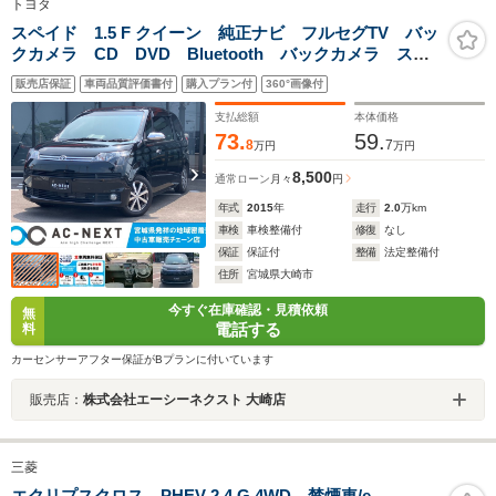
トヨタ
スペイド 1.5 F クイーン 純正ナビ フルセグTV バッ
クカメラ CD DVD Bluetooth バックカメラ ステ
アリングリモコン 片側電動スライドドア スマートキ
販売店保証
車両品質評価書付
購入プラン付
360°画像付
ー アイドリングストップ ETC 運転席/助手席エアバ
ック 社外15インチAW
支払総額
本体価格
73.
59.
8
7
万円
万円
8,500
通常ローン
月々
円
年式
2015
年
走行
2.0
万km
車検
車検整備付
修復
なし
保証
保証付
整備
法定整備付
住所
宮城県大崎市
今すぐ在庫確認・見積依頼
無
電話する
料
カーセンサーアフター保証がBプランに付いています
販売店：
株式会社エーシーネクスト 大崎店
三菱
エクリプスクロス PHEV 2.4 G 4WD 禁煙車/e-