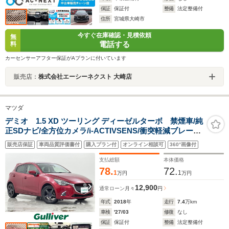
保証
保証付
整備
法定整備付
住所
宮城県大崎市
今すぐ在庫確認・見積依頼
無
電話する
料
カーセンサーアフター保証がAプランに付いています
販売店：
株式会社エーシーネクスト 大崎店
マツダ
デミオ 1.5 XD ツーリング ディーゼルターボ 禁煙車/純
正SDナビ/全方位カメラ/i-ACTIVSENS/衝突軽減ブレーキ/
車線逸脱警報システム/ブラインドスポットモニター/ヘッ
販売店保証
車両品質評価書付
購入プラン付
オンライン相談可
360°画像付
ドアップディスプレイ/オートハイビーム/レーダー探知機/
パドルシフト/シートヒーター
支払総額
本体価格
78.
72.
1
1
万円
万円
12,900
通常ローン
月々
円
年式
2018
年
走行
7.4
万km
車検
'27/03
修復
なし
保証
保証付
整備
法定整備付