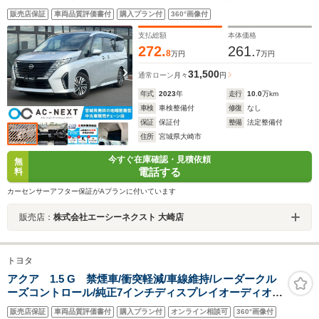
ーミラー 純正フリップダウンモニター ワイヤレス充
販売店保証
車両品質評価書付
購入プラン付
360°画像付
電 両側電動スライドドア パーキングアシスト アダ
プティブクルーズコントロール
支払総額
本体価格
272.
261.
8
7
万円
万円
31,500
通常ローン
月々
円
年式
2023
年
走行
10.0
万km
車検
車検整備付
修復
なし
保証
保証付
整備
法定整備付
住所
宮城県大崎市
今すぐ在庫確認・見積依頼
無
電話する
料
カーセンサーアフター保証がAプランに付いています
販売店：
株式会社エーシーネクスト 大崎店
トヨタ
アクア 1.5 G 禁煙車/衝突軽減/車線維持/レーダークル
ーズコントロール/純正7インチディスプレイオーディオ/
パノラミックビューモニター/ドライブレコーダー/ビルト
販売店保証
車両品質評価書付
購入プラン付
オンライン相談可
360°画像付