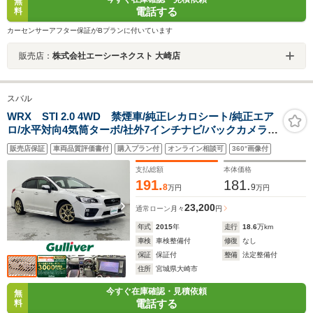
無
電話する
料
カーセンサーアフター保証がBプランに付いています
販売店：
株式会社エーシーネクスト 大崎店
スバル
WRX STI 2.0 4WD 禁煙車/純正レカロシート/純正エア
ロ/水平対向4気筒ターボ/社外7インチナビ/バックカメラ/
ハーフレザーシート/ETC/革巻きステアリング/LEDライ
販売店保証
車両品質評価書付
購入プラン付
オンライン相談可
360°画像付
ト/LEDフォグランプ/社外17インチアルミホイール/純正フ
ロアマット
支払総額
本体価格
191.
181.
8
9
万円
万円
23,200
通常ローン
月々
円
年式
2015
年
走行
18.6
万km
車検
車検整備付
修復
なし
保証
保証付
整備
法定整備付
住所
宮城県大崎市
今すぐ在庫確認・見積依頼
無
電話する
料