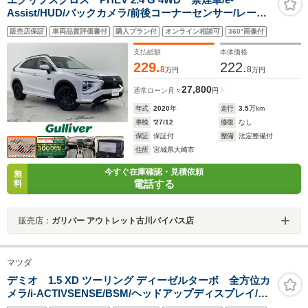
Assist/HUD/バックカメラ/前後コーナーセンサー/レーダ
ークルーズコントロール/社外ナビ/100V充電/ETC/アイド
販売店保証
車両品質評価書付
購入プラン付
オンライン相談可
360°画像付
リングストップ/パワーシート/シートヒーター/ルーフレー
ル/社外デジタルインナーミラー
支払総額
本体価格
229.
222.
8
8
万円
万円
27,800
通常ローン
月々
円
年式
2020
年
走行
3.5
万km
車検
'27/12
修復
なし
保証
保証付
整備
法定整備付
住所
宮城県大崎市
今すぐ在庫確認・見積依頼
無
電話する
料
販売店：
ガリバー アウトレット古川バイパス店
マツダ
デミオ 1.5 XD ツーリング ディーゼルターボ 全方位カ
メラ/i-ACTIVSENSE/BSM/ヘッドアップディスプレイ/純
正ナビ/フルセグTV/衝突軽減/シートヒーター/パドルシフ