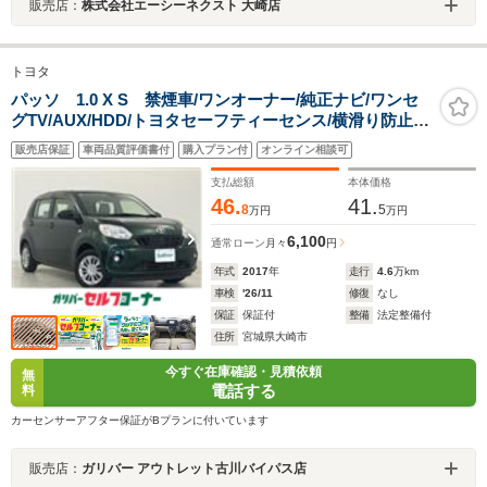
販売店：
株式会社エーシーネクスト 大崎店
トヨタ
パッソ 1.0 X S 禁煙車/ワンオーナー/純正ナビ/ワンセ
グTV/AUX/HDD/トヨタセーフティーセンス/横滑り防止装
置/後方コーナーセンサー/バックカメラ/フォグランプ/前
販売店保証
車両品質評価書付
購入プラン付
オンライン相談可
方ドライブレコーダー/純正アルミホイール
支払総額
本体価格
46.
41.
8
5
万円
万円
6,100
通常ローン
月々
円
年式
2017
年
走行
4.6
万km
車検
'26/11
修復
なし
保証
保証付
整備
法定整備付
住所
宮城県大崎市
今すぐ在庫確認・見積依頼
無
電話する
料
カーセンサーアフター保証がBプランに付いています
販売店：
ガリバー アウトレット古川バイパス店