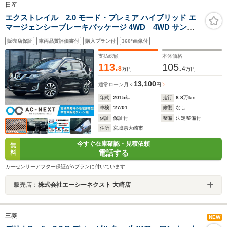
日産
エクストレイル 2.0 モード・プレミア ハイブリッド エ
マージェンシーブレーキパッケージ 4WD 4WD サンル
ーフ パワーバックドア 純正9インチナビ 後部座席モ
販売店保証
車両品質評価書付
購入プラン付
360°画像付
ニター ドラレコ 障害センサー 衝突軽減ブレーキ
ABS 横滑り防止 エマージェンシーブレーキ LEDヘ
支払総額
本体価格
ッドライト ETC フルセグTV Bluetooth
113.
105.
8
4
万円
万円
13,100
通常ローン
月々
円
年式
2015
年
走行
8.8
万km
車検
'27/01
修復
なし
保証
保証付
整備
法定整備付
住所
宮城県大崎市
今すぐ在庫確認・見積依頼
無
電話する
料
カーセンサーアフター保証がAプランに付いています
販売店：
株式会社エーシーネクスト 大崎店
三菱
NEW