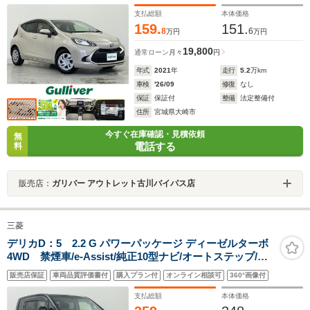
インETC2.0/LEDヘッドライト/純正15インチホイールキ
ャップ
支払総額
本体価格
159.
151.
8
6
万円
万円
19,800
通常ローン
月々
円
年式
2021
年
走行
5.2
万km
車検
'26/09
修復
なし
保証
保証付
整備
法定整備付
住所
宮城県大崎市
今すぐ在庫確認・見積依頼
無
電話する
料
販売店：
ガリバー アウトレット古川バイパス店
三菱
デリカD：5 2.2 G パワーパッケージ ディーゼルターボ
4WD 禁煙車/e-Assist/純正10型ナビ/オートステップ/追
従式クルコン/AHB/両側電動ドア/パワーバックドア/ステ
販売店保証
車両品質評価書付
購入プラン付
オンライン相談可
360°画像付
アリングヒーター/シートヒーター/パドルシフト/ビルトイ
ンETC/LEDヘッドライト/純正18インチアルミ
支払総額
本体価格