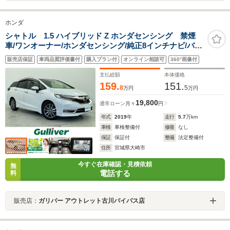
ホンダ
シャトル 1.5 ハイブリッド Z ホンダセンシング 禁煙
車/ワンオーナー/ホンダセンシング/純正8インチナビ/バッ
クカメラ/ドライブレコーダー(F・R)/ビルトインETC/前席
販売店保証
車両品質評価書付
購入プラン付
オンライン相談可
360°画像付
シートヒーター/レザーシート/パドルシフト/LEDライ
ト/LEDフォグランプ/ルーフレール/純正アルミ
支払総額
本体価格
159.
151.
8
5
万円
万円
19,800
通常ローン
月々
円
年式
2019
年
走行
5.7
万km
車検
車検整備付
修復
なし
保証
保証付
整備
法定整備付
住所
宮城県大崎市
今すぐ在庫確認・見積依頼
無
電話する
料
販売店：
ガリバー アウトレット古川バイパス店