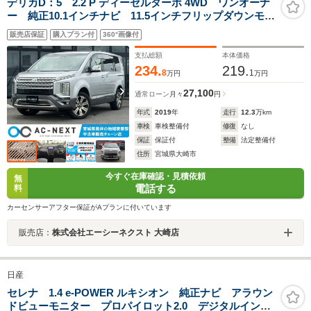
デリカD：5 2.2 P ディーゼルターボ 4WD ワンオーナ
ー 純正10.1インチナビ 11.5インチフリップダウンモニ
ター 全周囲モニター シートヒーター パドルシフ
販売店保証
購入プラン付
360°画像付
ト アダクティブクルーズコントロール 両側電動スラ
イドドア パワーバックドア ETC
支払総額
本体価格
234.
219.
8
1
万円
万円
27,100
通常ローン
月々
円
年式
2019
年
走行
12.3
万km
車検
車検整備付
修復
なし
保証
保証付
整備
法定整備付
住所
宮城県大崎市
今すぐ在庫確認・見積依頼
無
電話する
料
カーセンサーアフター保証がAプランに付いています
販売店：
株式会社エーシーネクスト 大崎店
日産
セレナ 1.4 e-POWER ルキシオン 純正ナビ アラウン
ドビューモニター プロパイロット2.0 デジタルインナ