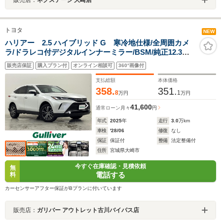
トヨタ
NEW
ハリアー 2.5 ハイブリッド G 寒冷地仕様/全周囲カメ
ラ/ドラレコ付デジタルインナーミラー/BSM/純正12.3型
コネクトナビ/フルセグTV/ビルトインETC2.0/パワーバッ
販売店保証
購入プラン付
オンライン相談可
360°画像付
クドア/レザーシート/シートヒーター/パワーシート/純正
18インチアルミ
支払総額
本体価格
358.
351.
8
1
万円
万円
41,600
通常ローン
月々
円
年式
2025
年
走行
3.0
万km
車検
'28/06
修復
なし
保証
保証付
整備
法定整備付
住所
宮城県大崎市
今すぐ在庫確認・見積依頼
無
電話する
料
カーセンサーアフター保証がBプランに付いています
販売店：
ガリバー アウトレット古川バイパス店