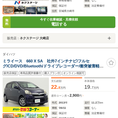
車検
車検整備付
修復
なし
保証
保証付
整備
法定整備付
住所
宮城県大崎市
今すぐ在庫確認・見積依頼
無
電話する
料
販売店：
ネクステージ 大崎店
ダイハツ
ミライース 660 X SA 社外7インチナビ/フルセ
グ/CD/DVD/Bluetooth/ドライブレコーダー/衝突被害軽減
システム/横滑り防止装置/盗難防止装置/アンチロックブレ
販売店保証
車両品質評価書付
購入プラン付
オンライン相談可
ーキシステム/リモコンキー/社外エンジンスターター/パワ
ーウィンドウ/
支払総額
本体価格
22.
19.
8
7
万円
万円
2,900
通常ローン
月々
円
年式
2013
年
走行
11.2
万km
車検
'26/11
修復
なし
保証
保証付
整備
法定整備付