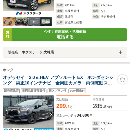
年式
2016
年
走行
7.5
万km
車検
車検整備付
修復
なし
保証
保証付
整備
法定整備付
住所
宮城県大崎市
今すぐ在庫確認・見積依頼
無
電話する
料
販売店：
ネクステージ 大崎店
ホンダ
オデッセイ 2.0 e:HEV アブソルート EX ホンダセンシ
ング 純正10インチナビ 全周囲カメラ 両側電動スラ
イドドア パワーバックドア ブラインドスポットモニ
販売店保証
車両品質評価書付
購入プラン付
360°画像付
ター アダプティブクルーズコントロール ETC2.0 フ
ルセグTV CD DVD再生 Bluetooth USB
支払総額
本体価格
299.
285.
8
8
万円
万円
34,600
通常ローン
月々
円
年式
2021
年
走行
8.9
万km
車検
車検整備付
修復
なし