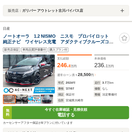
販売店：
ガリバー アウトレット古川バイパス店
日産
ノートオーラ 1.2 NISMO ニスモ プロパイロット
純正ナビ ワイヤレス充電 アダクティブクルーズコン
トロール アラウンドビューモニター ブラインドスポ
販売店保証
車両品質評価書付
購入プラン付
ットモニター デジタルインナーミラー BOSEサウン
ド 純正17インチAW ETC
支払総額
本体価格
246.
236.
8
1
万円
万円
28,500
通常ローン
月々
円
年式
2024
年
走行
3.7
万km
車検
'27/07
修復
なし
保証
保証付
整備
法定整備付
住所
宮城県大崎市
今すぐ在庫確認・見積依頼
無
電話する
料
カーセンサーアフター保証がBプランに付いています