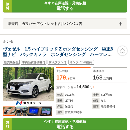
今すぐ在庫確認・見積依頼
無
電話する
料
販売店：
ガリバー アウトレット古川バイパス店
ホンダ
ヴェゼル 1.5 ハイブリッド Z ホンダセンシング 純正8
型ナビ バックカメラ ホンダセンシング ハーフレザ
ーシート コーナーセンサー シートヒーター スマー
販売店保証
車両品質評価書付
購入プラン付
オンライン相談可
トキー LEDヘッド ルーフレール ETC 純正17イン
チアルミ 車線逸脱警報 オートライト
支払総額
本体価格
179.
168.
9
1
万円
万円
14,500
通常ローン
月々
円
年式
2018
年
走行
4.2
万km
車検
'27/10
修復
なし
保証
保証付
整備
法定整備付
住所
宮城県大崎市
今すぐ在庫確認・見積依頼
無
電話する
料