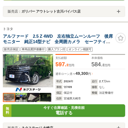
販売店：
ガリバー アウトレット古川バイパス店
トヨタ
アルファード 2.5 Z 4WD 左右独立ムーンルーフ 後席
モニター 純正14型ナビ 全周囲カメラ セーフティセ
ンス 両側電動ドア 電動サイドステップ レーダーク
販売店保証
車両品質評価書付
購入プラン付
オンライン相談可
ルーズ 純正18インチアルミ ブラインドスポットモニ
ター AC100V
支払総額
本体価格
597.
584.
9
8
万円
万円
49,300
通常ローン
月々
円
年式
2024
年
走行
2.7
万km
車検
'27/09
修復
なし
保証
保証付
整備
法定整備付
住所
宮城県大崎市
今すぐ在庫確認・見積依頼
無
電話する
料
販売店：
ネクステージ 大崎店