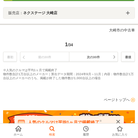
販売店：
ネクステージ 大崎店
大崎市の中古車
1
/34
最初
前の30件
次の30件
最後
※人気のクルマは平均1ヶ月で掲載終了
物件数合計1万台以上のメーカー｜算出データ期間：2024年9月～11月｜内容：物件数合計1万
台以上のメーカーのうち、掲載が終了した物件数が1,000台以上の場合
ページトップへ
※
人気のクルマは平均1ヶ月で掲載終了
在庫が無くなる前にお問い合わせください
ホーム
検索
履歴
お気に入り