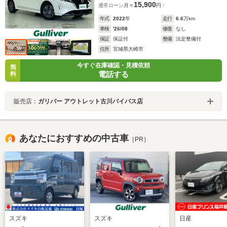
15,900
通常ローン
月々
円
年式
2022
年
走行
6.6
万km
車検
'26/08
修復
なし
保証
保証付
整備
法定整備付
住所
宮城県大崎市
今すぐ在庫確認・見積依頼
無
電話する
料
販売店：
ガリバー アウトレット古川バイパス店
あなたにおすすめの中古車
［PR］
スズキ
スズキ
日産