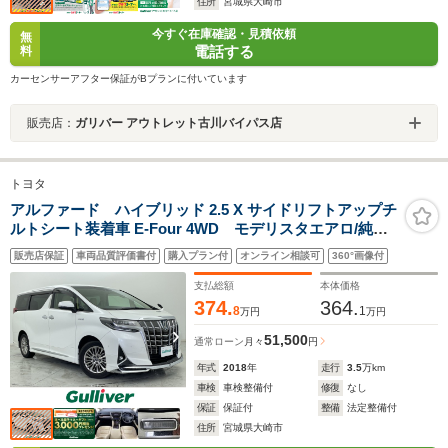
住所
宮城県大崎市
今すぐ在庫確認・見積依頼
無
電話する
料
カーセンサーアフター保証がBプランに付いています
販売店：
ガリバー アウトレット古川バイパス店
トヨタ
アルファード ハイブリッド 2.5 X サイドリフトアップチ
ルトシート装着車 E-Four 4WD モデリスタエアロ/純正9
インチナビ/JBLプレミアムサウンド/トヨタセーフティセ
販売店保証
車両品質評価書付
購入プラン付
オンライン相談可
360°画像付
ンス/BSM/RCTA/デジタルインナーミラー/ETC/両側電動/
ドラレコ/ビルトインETC2.0/LEDヘッドライト/フォグラ
支払総額
本体価格
ンプ/ステアリングスイッチ
374.
364.
8
1
万円
万円
51,500
通常ローン
月々
円
年式
2018
年
走行
3.5
万km
車検
車検整備付
修復
なし
保証
保証付
整備
法定整備付
住所
宮城県大崎市