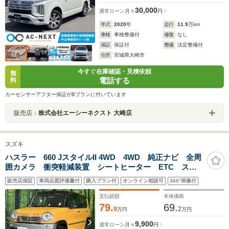
30,000
通常ローン
月々
円
年式
2020
年
走行
11.9
万km
車検
車検整備付
修復
なし
保証
保証付
整備
法定整備付
住所
宮城県大崎市
今すぐ在庫確認・見積依頼
無
電話する
料
カーセンサーアフター保証がBプランに付いています
販売店：
株式会社エーシーネクスト 大崎店
スズキ
ハスラー 660 JスタイルII 4WD 4WD 純正ナビ 全周
囲カメラ 衝突軽減装置 シートヒーター ETC スマ
ートキー HIDヘッド ハーフレザーシート 純正15イン
販売店保証
車両品質評価書付
購入プラン付
オンライン相談可
360°画像付
チアルミ オートライト オートエアコン Bluetooth
CD
支払総額
本体価格
79.
69.
9
2
万円
万円
9,900
通常ローン
月々
円