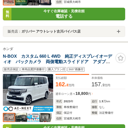
住所
宮城県大崎市
今すぐ在庫確認・見積依頼
無
電話する
料
販売店：
ガリバー アウトレット古川バイパス店
ホンダ
N-BOX カスタム 660 L 4WD 純正ディスプレイオーデ
ィオ バックカメラ 両側電動スライドドア アダプテ
ィブクルーズコントロール 電動パーキング コーナー
販売店保証
車両品質評価書付
購入プラン付
360°画像付
センサー アイドリングストップ ワンセグTV
Bluetooth USB CD
支払総額
本体価格
162.
157.
8
9
万円
万円
18,800
通常ローン
月々
円
年式
2023
年
走行
1.9
万km
車検
車検整備付
修復
なし
保証
保証付
整備
法定整備付
住所
宮城県大崎市
今すぐ在庫確認・見積依頼