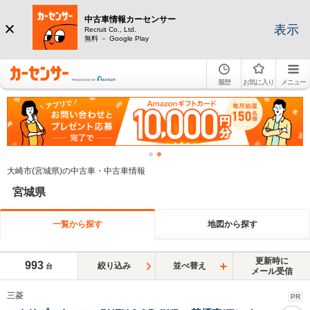
中古車情報カーセンサー
表示
Recruit Co., Ltd.
無料 － Google Play
履歴
お気に入り
メニュー
大崎市(宮城県)の中古車・中古車情報
宮城県
一覧から探す
地図から探す
更新時に
993
絞り込み
並べ替え
台
メール受信
三菱
PR