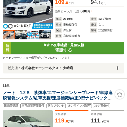
109.
94.
8
1
万円
万円
12,600
通常ローン
月々
円
年式
2019
年
走行
13.0
万km
車検
車検整備付
修復
なし
保証
保証付
整備
法定整備付
住所
宮城県大崎市
今すぐ在庫確認・見積依頼
無
電話する
料
カーセンサーアフター保証がAプランに付いています
販売店：
株式会社エーシーネクスト 大崎店
日産
ノート 1.2 S 禁煙車/エマージェンシーブレーキ/車線逸
脱警報システム/駐車支援/速度標識/純正9型ナビ/バックカ
メラ/フルセグTV/Bluetooth/ビルトインETC/ドラレコ/横
販売店保証
車両品質評価書付
購入プラン付
オンライン相談可
360°画像付
滑り防止装置/アイドリングストップ
支払総額
本体価格
119.
111.
8
9
万円
万円