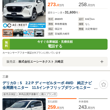
273.
258.
8
0
万円
万円
31,600
通常ローン
月々
円
年式
2023
年
走行
3.6
万km
車検
車検整備無
修復
なし
保証
保証付
整備
法定整備付
住所
宮城県大崎市
今すぐ在庫確認・見積依頼
無
電話する
料
カーセンサーアフター保証がAプランに付いています
販売店：
株式会社エーシーネクスト 大崎店
三菱
デリカD：5 2.2 P ディーゼルターボ 4WD 純正ナビ
全周囲モニター 11.5インチフリップダウンモニター パ
ワーバックドア 両側電動スライドドア アダプティブ
販売店保証
車両品質評価書付
購入プラン付
クルーズコントロール ブラインドスポットモニター
ドラレコ パワーシート シートヒーター
支払総額
本体価格
259.
243.
8
8
万円
万円