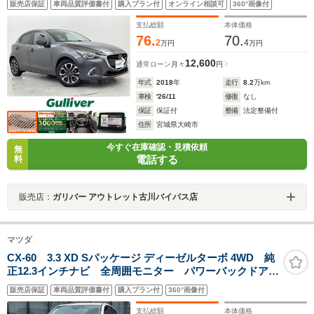
販売店保証
車両品質評価書付
購入プラン付
オンライン相談可
360°画像付
ト/ステアリングスイッチ/純正ドライブレコーダー/ビルト
インETC/Pスタート/純正16インチアルミ
支払総額
本体価格
76.
70.
2
4
万円
万円
12,600
通常ローン
月々
円
年式
2018
年
走行
8.2
万km
車検
'26/11
修復
なし
保証
保証付
整備
法定整備付
住所
宮城県大崎市
今すぐ在庫確認・見積依頼
無
電話する
料
販売店：
ガリバー アウトレット古川バイパス店
マツダ
CX-60 3.3 XD Sパッケージ ディーゼルターボ 4WD 純
正12.3インチナビ 全周囲モニター パワーバックドア
ブラインドスポットモニター ヘッドアップディスプレ
販売店保証
車両品質評価書付
購入プラン付
360°画像付
イ アダプティブクルーズコントロール クリアランス
ソナー ステアリングヒーター シートヒーター
支払総額
本体価格