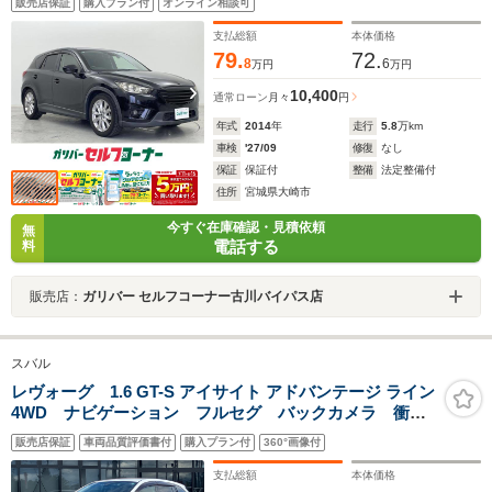
販売店保証
購入プラン付
オンライン相談可
防止装置/純正17インチアルミ/オートライト
支払総額
本体価格
79.
72.
8
6
万円
万円
10,400
通常ローン
月々
円
年式
2014
年
走行
5.8
万km
車検
'27/09
修復
なし
保証
保証付
整備
法定整備付
住所
宮城県大崎市
今すぐ在庫確認・見積依頼
無
電話する
料
販売店：
ガリバー セルフコーナー古川バイパス店
スバル
レヴォーグ 1.6 GT-S アイサイト アドバンテージ ライン
4WD ナビゲーション フルセグ バックカメラ 衝突
軽減ブレーキ レーンキープアシスト ブラインドスポ
販売店保証
車両品質評価書付
購入プラン付
360°画像付
ットモニター ハーフレザーシート シートヒーター
アダクティブクルーズコントロール アイサイト ETC
支払総額
本体価格