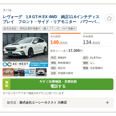
スバル
レヴォーグ 1.8 GT-H EX 4WD 純正11.6インチディス
プレイ フロント・サイド・リアモニター パワーバッ
クドア ドラレコ アダプティブクルーズコントロー
販売店保証
車両品質評価書付
購入プラン付
360°画像付
ル パドルシフト MTモード パワーシート シートヒ
ーター フルセグTV Bluetooth
支払総額
本体価格
149.
134.
8
6
万円
万円
17,300
通常ローン
月々
円
年式
2022
年
走行
11.8
万km
車検
車検整備付
修復
なし
保証
保証付
整備
法定整備付
住所
宮城県大崎市
今すぐ在庫確認・見積依頼
無
電話する
料
カーセンサーアフター保証がAプランに付いています
販売店：
株式会社エーシーネクスト 大崎店