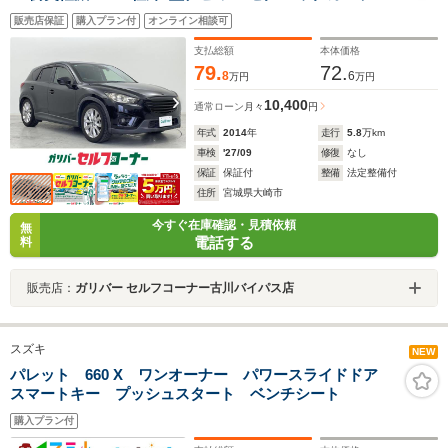
ルコン/ETC/ドライブレコーダー/ETC/Aストップ/横滑り
販売店保証
購入プラン付
オンライン相談可
防止装置/純正17インチアルミ/オートライト
支払総額
本体価格
79.
72.
8
6
万円
万円
10,400
通常ローン
月々
円
年式
2014
年
走行
5.8
万km
車検
'27/09
修復
なし
保証
保証付
整備
法定整備付
住所
宮城県大崎市
今すぐ在庫確認・見積依頼
無
電話する
料
販売店：
ガリバー セルフコーナー古川バイパス店
スズキ
NEW
パレット 660 X ワンオーナー パワースライドドア
スマートキー プッシュスタート ベンチシート
購入プラン付