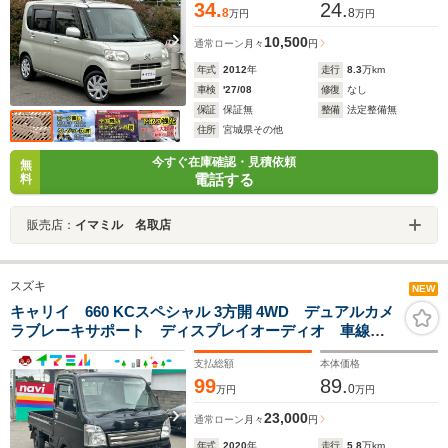
34.
24.
8
8
万円
万円
10,500
通常ローン
月々
円
年式
2012
年
走行
8.3
万km
車検
'27/08
修復
なし
保証
保証無
整備
法定整備無
住所
宮城県その他
今すぐ在庫確認・見積依頼
無
電話する
料
販売店：
イマミル 名取店
スズキ
NEW
キャリイ 660 KCスペシャル 3方開 4WD デュアルカメ
ラブレーキサポート ディスプレイオーディオ 車線逸
脱警報 ヨシムラマフラー
支払総額
本体価格
99
89.
0
万円
万円
23,000
通常ローン
月々
円
年式
2020
年
走行
5.8
万km