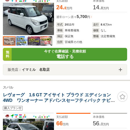
支払総額
本体価格
24.
14.
8
8
万円
万円
5,700
通常ローン
月々
円
年式
2011
年
走行
8.6
万km
車検
車検整備無
修復
なし
保証
保証無
整備
法定整備無
住所
宮城県その他
今すぐ在庫確認・見積依頼
無
電話する
料
販売店：
イマミル 名取店
スバル
レヴォーグ 1.6 GT アイサイト プラウド エディション
4WD ワンオーナー アドバンスセーフティパック ナビ
フルセグ ETC アイサイトver3 バックカメラ サイドカメ
購入プラン付
ラ アイドリングストップ パワーシート LEDヘッドライト
支払総額
本体価格
66
56.
0
万円
万円