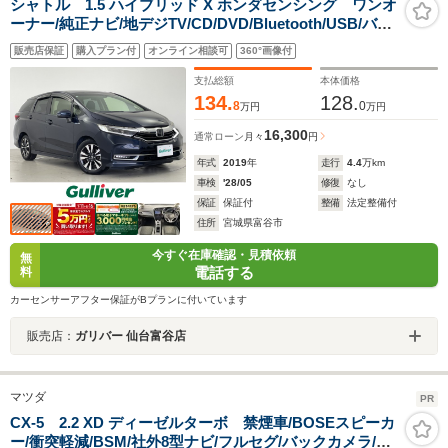
シャトル 1.5 ハイブリッド X ホンダセンシング ワンオ
ーナー/純正ナビ/地デジTV/CD/DVD/Bluetooth/USB/バッ
クカメラ/ETC/前席シートヒーター/パドルシフト/アダプ
販売店保証
購入プラン付
オンライン相談可
360°画像付
ティブクルーズコントロール/レーンキープアシスト/寒冷
地仕様/LEDヘッドライト/禁煙車
支払総額
本体価格
134.
128.
8
0
万円
万円
16,300
通常ローン
月々
円
年式
2019
年
走行
4.4
万km
車検
'28/05
修復
なし
保証
保証付
整備
法定整備付
住所
宮城県富谷市
今すぐ在庫確認・見積依頼
無
電話する
料
カーセンサーアフター保証がBプランに付いています
販売店：
ガリバー 仙台富谷店
マツダ
PR
CX-5 2.2 XD ディーゼルターボ 禁煙車/BOSEスピーカ
ー/衝突軽減/BSM/社外8型ナビ/フルセグ/バックカメラ/ク