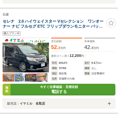
日産
セレナ 2.0 ハイウェイスター Vセレクション ワンオー
ナー ナビ フルセグ ETC フリップダウンモニター バック
カメラ 両側パワスライドドア クルーズコントロール アイ
購入プラン付
ドリングストップ 17インチアルミ インテリキー
支払総額
本体価格
52.
42.
8
8
万円
万円
12,200
通常ローン
月々
円
年式
2012
年
走行
9.6
万km
車検
'27/02
修復
なし
保証
保証無
整備
法定整備付
住所
宮城県その他
今すぐ在庫確認・見積依頼
無
電話する
料
販売店：
イマミル 名取店