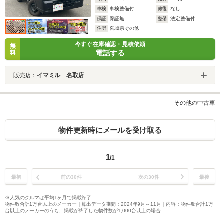
車検
車検整備付
修復
なし
保証
保証無
整備
法定整備付
住所
宮城県その他
今すぐ在庫確認・見積依頼
無
電話する
料
販売店：
イマミル 名取店
その他の中古車
物件更新時にメールを受け取る
1
/1
最初
前の30件
次の30件
最後
※人気のクルマは平均1ヶ月で掲載終了
物件数合計1万台以上のメーカー｜算出データ期間：2024年9月～11月｜内容：物件数合計1万
台以上のメーカーのうち、掲載が終了した物件数が1,000台以上の場合