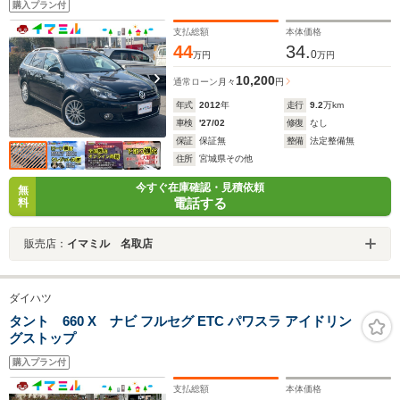
購入プラン付
支払総額
本体価格
44
34.
0
万円
万円
10,200
通常ローン
月々
円
年式
2012
年
走行
9.2
万km
車検
'27/02
修復
なし
保証
保証無
整備
法定整備無
住所
宮城県その他
今すぐ在庫確認・見積依頼
無
電話する
料
販売店：
イマミル 名取店
ダイハツ
タント 660 X ナビ フルセグ ETC パワスラ アイドリン
グストップ
購入プラン付
支払総額
本体価格