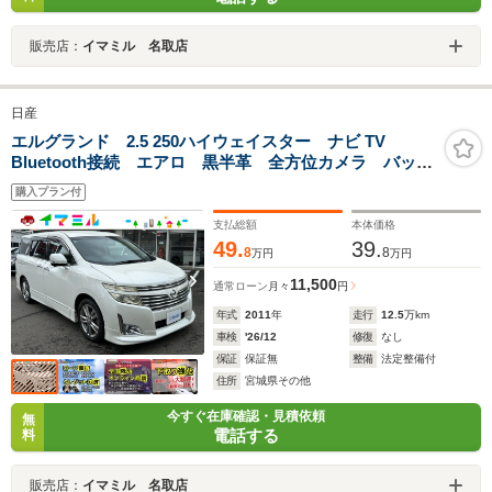
販売店：
イマミル 名取店
日産
エルグランド 2.5 250ハイウェイスター ナビ TV
Bluetooth接続 エアロ 黒半革 全方位カメラ バック
カメラ フリップダウンモニター 両側パワースライド
購入プラン付
ドア クルコン エアロ 黒半革
支払総額
本体価格
49.
39.
8
8
万円
万円
11,500
通常ローン
月々
円
年式
2011
年
走行
12.5
万km
車検
'26/12
修復
なし
保証
保証無
整備
法定整備付
住所
宮城県その他
今すぐ在庫確認・見積依頼
無
電話する
料
販売店：
イマミル 名取店