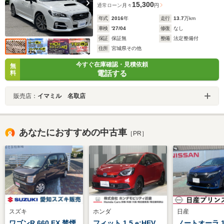
15,300
通常ローン
月々
円
年式
2016
年
走行
13.7
万km
車検
'27/04
修復
なし
保証
保証無
整備
法定整備付
住所
宮城県その他
今すぐ在庫確認・見積依頼
無
電話する
料
販売店：
イマミル 名取店
あなたにおすすめの中古車
［PR］
スズキ
ホンダ
日産
ワゴンR 660 FX 禁煙
フィット 1.5 e:HEV
ノートオーラ 1.