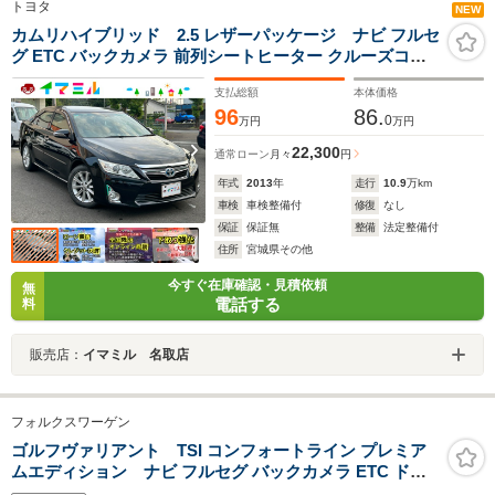
トヨタ
NEW
カムリハイブリッド 2.5 レザーパッケージ ナビ フルセ
グ ETC バックカメラ 前列シートヒーター クルーズコン
トロール
支払総額
本体価格
96
86.
0
万円
万円
22,300
通常ローン
月々
円
年式
2013
年
走行
10.9
万km
車検
車検整備付
修復
なし
保証
保証無
整備
法定整備付
住所
宮城県その他
今すぐ在庫確認・見積依頼
無
電話する
料
販売店：
イマミル 名取店
フォルクスワーゲン
ゴルフヴァリアント TSI コンフォートライン プレミア
ムエディション ナビ フルセグ バックカメラ ETC ドラ
イブレコーダー キーレスキー