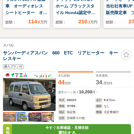
車 オーディオレス
ホーム ブラックスタ
当社社有車UP
シートヒーター オー
イル Honda認定中古
販売限定車 
トライト 衝突被害軽
車 修復歴なし
ロット ドラ
114
210
2
総額：
.8
万円
総額：
.3
万円
総額：
減ブレーキ
Honda販売店全国保
ーダー ETC 
証2年 デモカー 純
ッドライト 
正大画面ナビ バック
ニター BOS
スバル
カメラ ETC ドラレ
ドシステム 
コ 車線&車間維持オ
イール
サンバーディアスバン 660 ETC リアヒーター キー
レスキー
ートクルーズ
購入プラン付
支払総額
本体価格
44
34.
0
万円
万円
10,200
通常ローン
月々
円
年式
2003
年
走行
9.0
万km
車検
'27/06
修復
なし
保証
保証無
整備
法定整備付
住所
宮城県その他
今すぐ在庫確認・見積依頼
無
電話する
料