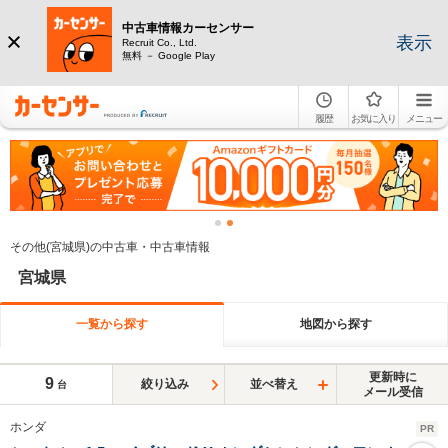
中古車情報カーセンサー
表示
Recruit Co., Ltd.
無料 － Google Play
履歴
お気に入り
メニュー
その他(宮城県)の中古車・中古車情報
宮城県
一覧から探す
地図から探す
更新時に
9
絞り込み
並べ替え
台
メール受信
ホンダ
PR