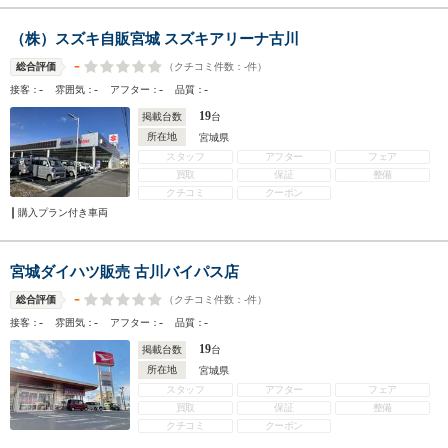
（株）スズキ自販宮城 スズキアリーナ古川
-
（クチコミ件数：
-
件）
総合評価
-
-
-
-
接客：
雰囲気：
アフター：
品質：
19
掲載台数
台
所在地
宮城県
スタッフ
アフター
フェア
買取
保証
整備
クチコミ
クーポン
購入プラン付き車両
宮城ダイハツ販売 古川バイパス店
-
（クチコミ件数：
-
件）
総合評価
-
-
-
-
接客：
雰囲気：
アフター：
品質：
19
掲載台数
台
所在地
宮城県
スタッフ
アフター
フェア
買取
保証
整備
クチコミ
クーポン