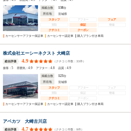
138
掲載台数
台
所在地
宮城県
スタッフ
アフター
フェア
買取
保証
整備
クチコミ
クーポン
カーセンサーアフター保証車
カーセンサー認定車
購入プラン付き車両
株式会社エーシーネクスト 大崎店
4.9
（クチコミ件数：
33
件）
総合評価
5
4.9
4.8
4.9
接客：
雰囲気：
アフター：
品質：
123
掲載台数
台
所在地
宮城県
スタッフ
アフター
フェア
買取
保証
整備
クチコミ
クーポン
カーセンサーアフター保証車
カーセンサー認定車
購入プラン付き車両
アベカツ 大崎古川店
4.7
（クチコミ件数：
9
件）
総合評価