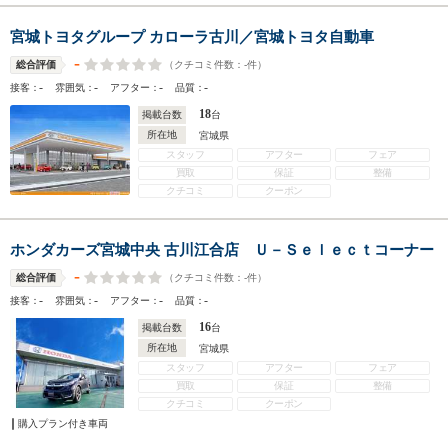
宮城トヨタグループ カローラ古川／宮城トヨタ自動車
-
（クチコミ件数：
-
件）
総合評価
-
-
-
-
接客：
雰囲気：
アフター：
品質：
18
掲載台数
台
所在地
宮城県
スタッフ
アフター
フェア
買取
保証
整備
クチコミ
クーポン
ホンダカーズ宮城中央 古川江合店 Ｕ－Ｓｅｌｅｃｔコーナー
-
（クチコミ件数：
-
件）
総合評価
-
-
-
-
接客：
雰囲気：
アフター：
品質：
16
掲載台数
台
所在地
宮城県
スタッフ
アフター
フェア
買取
保証
整備
クチコミ
クーポン
購入プラン付き車両