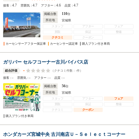
4.7
4.7
4.6
4.7
接客：
雰囲気：
アフター：
品質：
110
掲載台数
台
所在地
宮城県
スタッフ
アフター
フェア
買取
保証
整備
クチコミ
クーポン
カーセンサーアフター保証車
カーセンサー認定車
購入プラン付き車両
ガリバー セルフコーナー古川バイパス店
-
（クチコミ件数：
-
件）
総合評価
-
-
-
-
接客：
雰囲気：
アフター：
品質：
56
掲載台数
台
所在地
宮城県
スタッフ
アフター
フェア
買取
保証
整備
クチコミ
クーポン
購入プラン付き車両
ホンダカーズ宮城中央 古川南店Ｕ－Ｓｅｌｅｃｔコーナー