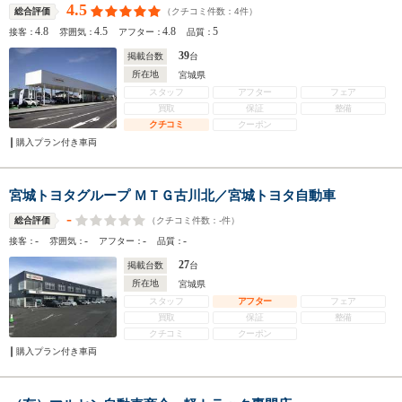
4.5
（クチコミ件数：
4
件）
総合評価
4.8
4.5
4.8
5
接客：
雰囲気：
アフター：
品質：
39
掲載台数
台
所在地
宮城県
スタッフ
アフター
フェア
買取
保証
整備
クチコミ
クーポン
購入プラン付き車両
宮城トヨタグループ ＭＴＧ古川北／宮城トヨタ自動車
-
（クチコミ件数：
-
件）
総合評価
-
-
-
-
接客：
雰囲気：
アフター：
品質：
27
掲載台数
台
所在地
宮城県
スタッフ
アフター
フェア
買取
保証
整備
クチコミ
クーポン
購入プラン付き車両