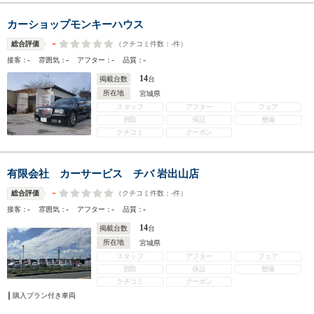
カーショップモンキーハウス
-
（クチコミ件数：
-
件）
総合評価
-
-
-
-
接客：
雰囲気：
アフター：
品質：
14
掲載台数
台
所在地
宮城県
スタッフ
アフター
フェア
買取
保証
整備
クチコミ
クーポン
有限会社 カーサービス チバ 岩出山店
-
（クチコミ件数：
-
件）
総合評価
-
-
-
-
接客：
雰囲気：
アフター：
品質：
14
掲載台数
台
所在地
宮城県
スタッフ
アフター
フェア
買取
保証
整備
クチコミ
クーポン
購入プラン付き車両