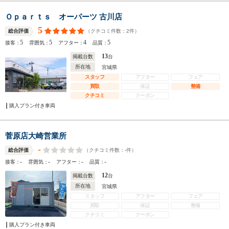
Ｏｐａｒｔｓ オーパーツ 古川店
5
（クチコミ件数：
2
件）
総合評価
5
5
4
5
接客：
雰囲気：
アフター：
品質：
13
掲載台数
台
所在地
宮城県
スタッフ
アフター
フェア
買取
保証
整備
クチコミ
クーポン
購入プラン付き車両
菅原店大崎営業所
-
（クチコミ件数：
-
件）
総合評価
-
-
-
-
接客：
雰囲気：
アフター：
品質：
12
掲載台数
台
所在地
宮城県
スタッフ
アフター
フェア
買取
保証
整備
クチコミ
クーポン
購入プラン付き車両