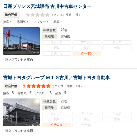
日産プリンス宮城販売 古川中古車センター
-
（クチコミ件数：
-
件）
総合評価
-
-
-
-
接客：
雰囲気：
アフター：
品質：
20
掲載台数
台
所在地
宮城県
スタッフ
アフター
フェア
買取
保証
整備
クチコミ
クーポン
購入プラン付き車両
宮城トヨタグループ ＭＴＧ古川／宮城トヨタ自動車
5
（クチコミ件数：
1
件）
総合評価
5
5
5
5
接客：
雰囲気：
アフター：
品質：
20
掲載台数
台
所在地
宮城県
スタッフ
アフター
フェア
買取
保証
整備
クチコミ
クーポン
購入プラン付き車両