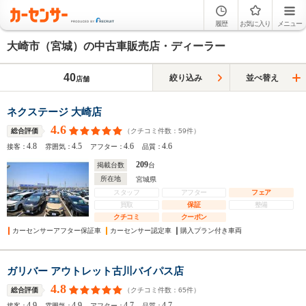
履歴
お気に入り
メニュー
大崎市（宮城）の中古車販売店・ディーラー
40
絞り込み
並べ替え
店舗
ネクステージ 大崎店
4.6
（クチコミ件数：
59
件）
総合評価
4.8
4.5
4.6
4.6
接客：
雰囲気：
アフター：
品質：
209
掲載台数
台
所在地
宮城県
スタッフ
アフター
フェア
買取
保証
整備
クチコミ
クーポン
カーセンサーアフター保証車
カーセンサー認定車
購入プラン付き車両
ガリバー アウトレット古川バイパス店
4.8
（クチコミ件数：
65
件）
総合評価
4.9
4.9
4.7
4.7
接客：
雰囲気：
アフター：
品質：