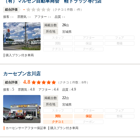
（有）マルセン自動車商会 軽トラック専門店
-
（クチコミ件数：
-
件）
総合評価
-
-
-
-
接客：
雰囲気：
アフター：
品質：
26
掲載台数
台
所在地
宮城県
スタッフ
アフター
フェア
買取
保証
整備
クチコミ
クーポン
購入プラン付き車両
カーセブン古川店
4.8
（クチコミ件数：
8
件）
総合評価
5
4.8
4.4
4.9
接客：
雰囲気：
アフター：
品質：
22
掲載台数
台
所在地
宮城県
スタッフ
アフター
フェア
買取
保証
整備
クチコミ
クーポン
カーセンサーアフター保証車
購入プラン付き車両