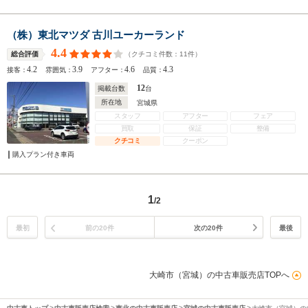
（株）東北マツダ 古川ユーカーランド
4.4
（クチコミ件数：
11
件）
総合評価
4.2
3.9
4.6
4.3
接客：
雰囲気：
アフター：
品質：
12
掲載台数
台
所在地
宮城県
スタッフ
アフター
フェア
買取
保証
整備
クチコミ
クーポン
購入プラン付き車両
1
/2
最初
前の20件
次の20件
最後
大崎市（宮城）の中古車販売店TOPへ