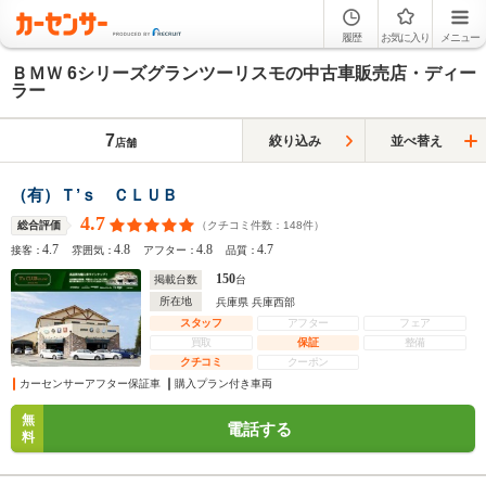
履歴
お気に入り
メニュー
ＢＭＷ 6シリーズグランツーリスモの中古車販売店・ディー
ラー
7
絞り込み
並べ替え
店舗
（有）Ｔ’ｓ ＣＬＵＢ
4.7
（クチコミ件数：
148
件）
総合評価
4.7
4.8
4.8
4.7
接客：
雰囲気：
アフター：
品質：
150
掲載台数
台
所在地
兵庫県 兵庫西部
スタッフ
アフター
フェア
買取
保証
整備
クチコミ
クーポン
カーセンサーアフター保証車
購入プラン付き車両
無
電話する
料