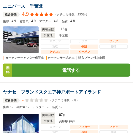
ユニバース 千葉北
4.9
（クチコミ件数：
255
件）
総合評価
4.9
4.9
4.8
4.8
接客：
雰囲気：
アフター：
品質：
113
掲載台数
台
所在地
千葉県
スタッフ
アフター
フェア
買取
保証
整備
クチコミ
クーポン
カーセンサーアフター保証車
カーセンサー認定車
購入プラン付き車両
無
電話する
料
ヤナセ ブランドスクエア神戸ポートアイランド
-
（クチコミ件数：
-
件）
総合評価
-
-
-
-
接客：
雰囲気：
アフター：
品質：
87
掲載台数
台
所在地
兵庫県 神戸
スタッフ
アフター
フェア
買取
保証
整備