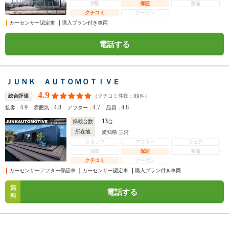
買取
保証
整備
クチコミ
クーポン
カーセンサー認定車
購入プラン付き車両
電話する
ＪＵＮＫ ＡＵＴＯＭＯＴＩＶＥ
4.9
（クチコミ件数：
89
件）
総合評価
4.9
4.8
4.7
4.8
接客：
雰囲気：
アフター：
品質：
13
掲載台数
台
所在地
愛知県 三河
スタッフ
アフター
フェア
買取
保証
整備
クチコミ
クーポン
カーセンサーアフター保証車
カーセンサー認定車
購入プラン付き車両
無
電話する
料