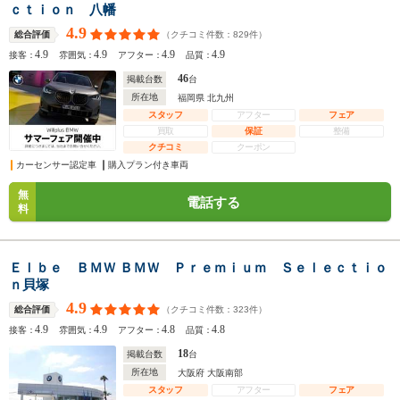
ｃｔｉｏｎ 八幡
4.9
（クチコミ件数：
829
件）
総合評価
4.9
4.9
4.9
4.9
接客：
雰囲気：
アフター：
品質：
46
掲載台数
台
所在地
福岡県 北九州
スタッフ
アフター
フェア
買取
保証
整備
クチコミ
クーポン
カーセンサー認定車
購入プラン付き車両
無
電話する
料
Ｅｌｂｅ ＢＭＷ ＢＭＷ Ｐｒｅｍｉｕｍ Ｓｅｌｅｃｔｉｏ
ｎ貝塚
4.9
（クチコミ件数：
323
件）
総合評価
4.9
4.9
4.8
4.8
接客：
雰囲気：
アフター：
品質：
18
掲載台数
台
所在地
大阪府 大阪南部
スタッフ
アフター
フェア