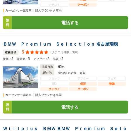
クチコミ
クーポン
カーセンサー認定車
購入プラン付き車両
無
電話する
料
ＢＭＷ Ｐｒｅｍｉｕｍ Ｓｅｌｅｃｔｉｏｎ 名古屋瑞穂
5
（クチコミ件数：
3
件）
総合評価
5
5
5
5
接客：
雰囲気：
アフター：
品質：
65
掲載台数
台
所在地
愛知県 名古屋・知多
スタッフ
アフター
フェア
買取
保証
整備
クチコミ
クーポン
カーセンサー認定車
購入プラン付き車両
無
電話する
料
Ｗｉｌｌｐｌｕｓ ＢＭＷ ＢＭＷ Ｐｒｅｍｉｕｍ Ｓｅｌｅ