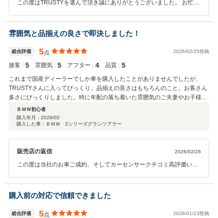
この度はTRUSTYを選んで頂き誠にありがとうございました。 お忙し
中何度もお越しいただきありがとうございました。今後の点検や、車
検なども今後お気軽にご相談ください。お盆前のご納車へ着々とご準
備を進めております。ご納車まで楽しみにお待ちください。今後とも
雰囲気と品揃えの良さで即決しました！
宜しくお願いします！！
5
総合評価
2026/02/25投稿
点
5
5
4
5
接客 :
雰囲気 :
アフター :
品質 :
これまで国産ディーラーでしか車を購入したことがありませんでしたが、
TRUSTYさんに入ってびっくり。品揃えの良さはもちろんのこと。お客さん
多さにびっくりしました。特に年配の落ち着いた雰囲気のご夫妻やお子様連
れのご家族様も車を見に来ており、ぐっと安心感が上がりました。 また接客
ＢＭＷ初心者
してくだった営業の方も無理強いすることなく、私たちの車選びに付き添っ
購入年月：
2026/02
購入した車：ＢＭＷ 2シリーズグランツアラー
てくださいましたし、整備の方々が熱心に整備や洗車、メンテナンスに取り
組んでいらっしゃる姿を見て、「外車を購入する」という不安が払拭されま
した。 そんな安心感に惹かれ、1回の訪問でBMW（218dグランツアラー）
販売店の返信
2026/02/26
を契約しました！ 契約後も、LINEにて車の画像や整備状況のレポートなど
細かくご連絡をくださり、「勢いで買っちゃったけど大丈夫かな」という不
この度は当社のお車ご成約、そしてカーセンサークチコミ高評価いた
安もなく、安心して納車日を迎えることができました。 国産ミニバンと比べ
だきありがとうございました。 218ｄグランツアラーは当社では主力
ると車内空間は狭くなりましたが、これからはBMWの走りを楽しんでみた
で仕入れを行っており、とても人気の車種です。今まで数多くの218
いと思います。 納車までの短い期間、丁寧に整備し、準備してくださった
ｄを販売してきましたので、今後のメンテナンスもお力になれると思
購入前の対応で信頼できました
方々に感謝したいと思います。
います。お乗り換え頂きました国産ミニバンと比べますと室内空間は
狭くなりますが、室内のインテリアの雰囲気など高級感があり運転も
5
総合評価
2026/01/23投稿
点