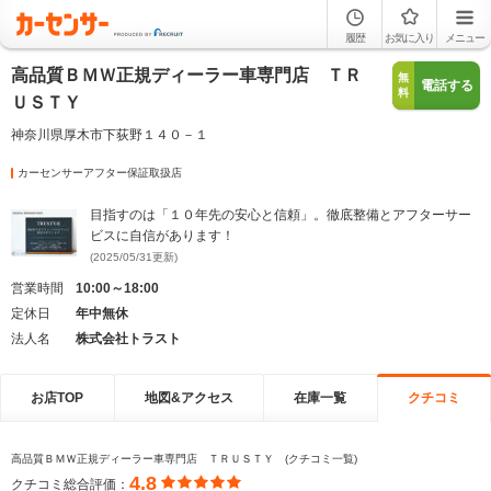
履歴
お気に入り
メニュー
高品質ＢＭＷ正規ディーラー車専門店 ＴＲ
無
電話する
料
ＵＳＴＹ
神奈川県厚木市下荻野１４０－１
カーセンサーアフター保証取扱店
目指すのは「１０年先の安心と信頼」。徹底整備とアフターサー
ビスに自信があります！
(2025/05/31更新)
営業時間
10:00～18:00
定休日
年中無休
法人名
株式会社トラスト
お店TOP
地図&アクセス
在庫一覧
クチコミ
高品質ＢＭＷ正規ディーラー車専門店 ＴＲＵＳＴＹ (クチコミ一覧)
4.8
クチコミ総合評価：