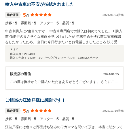
ろしくお願いいたします。 担当より
輸入中古車の不安が払拭されました
5
総合評価
2024/01/24投稿
点
5
5
5
5
接客 :
雰囲気 :
アフター :
品質 :
中古車購入は2度目ですが、 中古車専門店での購入は初めてでした。 1 購入
前 低走行の良さそうな車両を見つけましたが 年末年始を挟む前に実車確認
をしたかったため、 当日に今日行きたいとお電話しましたところ 快く受け
入れて頂きました。 乗車した上で車両各説明等を頂き 非常にわかりやすか
ｘｊｒ
った印象です。 担当してくださった方がBMWの扱いを 長年されているよう
購入年月：
2024/01
購入した車：ＢＭＷ 3シリーズグランツーリスモ 320i Mスポーツ
で安心でした。 ハキハキと話され、無駄な話はなく 簡潔で助かりました。
ローンの相談をし、 その場で購入を決めました。 2 納車待ち 契約後、Mス
ポーツモデルでありながら スポーツモデルのホイールであることが 分かっ
販売店の返信
2024/01/25
たため、急遽ヤフオクで Mスポホイールを購入し、 直送させていただきまし
た。 その上で前輪は新品タイヤも送付し 履き替えもお願いさせていただき
この度は弊社からご購入いただきありがとうございます。 さらにこの
ました。 全て直送可能なため助かりました。 ホイール購入という急な出費
ようなお褒めのお言葉まで頂き、大変恐縮でございます。 永くお付き
があったため 頭金を減額頂くようお願いしましたが そちらもすぐご対応頂
合いを頂き本当にありがとうございます。 今回ご契約いただきました
きました。 翌月末に保有していた車の車検切れを迎えるため 早めの納車を
320iグランツーリスモ/Mスポーツは走行2万K台でオプションの本革シ
ご担当の江波戸様に感謝です！
ご依頼させて頂きました。 必要書類はリスト化していただいており 非常に
ート付。 BMW専門店でも滅多に入庫しない組み合わせのお車です。
分かりやすいです。 また、各書類も記載箇所にポストイットを 貼って下さ
中古車評価も4．5点と、とっても綺麗なお車でした。 フィルム施工を
5
総合評価
2023/11/16投稿
点
っており迷うことはございません。 3 納車 結果、急なタイヤ履き替えや 年
サービスにてさせていただき更に外装が引き締まりました♪ 次回の車
末年始を挟んだにもかかわらず 19営業日で納車頂きました。 納車時に担当
5
5
5
5
接客 :
雰囲気 :
アフター :
品質 :
検もお気軽にお問合せ下さい。 引き続きサポートさせて頂きますの
してくださった方の説明も わかりやすく助かりました。 当方、細かい箇所
で、今後ともどうぞ宜しくお願い申し上げます。お近くまで来られた
江波戸様には色々と部品持ち込みのワガママを聞いて頂き、本当に助かって