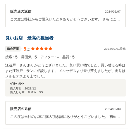
販売店の返信
2024/02/07
この度は弊社からご購入いただきありがとうございます。 さらにこの
ようなお褒めのお言葉まで頂き、大変恐縮でございます。納車前整備
にて排ガスのススの清掃も一式行わさせていただきました。清掃前と
清掃後のお写真もLINEで送信させていただきました。けん様よりお譲
良いお店 最高の担当者
りいただきました下取のBMW3シリーズは年式は経過しているモデル
でしたが、本当に綺麗に保っておりヘッドライトの色あせもなく綺麗
5
総合評価
2024/02/01投稿
点
な状態で驚きました。今回の218ｄも大切にご使用いただくのだと感
5
5
‐
5
接客 :
雰囲気 :
アフター :
品質 :
じました。次回の車検もお気軽にお問合せ下さい。 引き続きサポート
させて頂きますので、今後ともどうぞ宜しくお願い申し上げます。お
江波戸 さん ありがとうございました。良い買い物でした。買い替える時は
近くまで来られた際はお気軽にお立ち寄りください。 この度は誠にあ
また江波戸 サンに相談します。 メルセデスより乗り変えましたが、走りは
りがとうございました。
メルセデスより上でした。
ゲルハルト
購入年月：
2023/12
購入した車：ＢＭＷ X5
販売店の返信
2024/02/03
この度は当社のお車ご購入頂き誠にありがとうございました。 初めて
のBMWとの事で、気に入って頂き何よりでございます。 車検や修
理、またお乗り換えの際などいつでもご相談くださいませ。 今後共よ