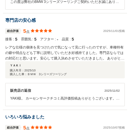
この度は弊社のBMW 3シリーズツーリングご契約いただき誠にありが
のお店では二度と買わないし、できるだけ近づかないようにしようと思いま
とうございました。 今回F82 M4からのお乗り換えでしたが、新しい
す。
お車も気に入っていただければ幸いです。 ディーゼルのトルクフルな
乗り味、燃費の良さなど実感頂けるかと思います。 また今回長年お乗
専門店の安心感
り頂いたM4もお譲りいただきありがとうございました。 こちらは弊
社で大切にして頂けるオーナー様にご案内できるよう努めさせて頂き
5
総合評価
2025/11/01投稿
点
ます。 何かお困りの事ございましたら、遠慮なくお申し付けください
5
5
‐
5
接客 :
雰囲気 :
アフター :
品質 :
ませ。 今後ともよろしくお願いいたします。 担当者より
レアな仕様の個体を見つけたので気になって見に行ったのですが、車種特有
の癖や弱点なども丁寧に説明していただき好感持てました。専門店ならでは
の対応だと思います。安心して購入決めさせていただきました。 ありがとう
ございました。
ＹＡＫＩ
購入年月：
2025/10
購入した車：ＢＭＷ 3シリーズツーリング
販売店の返信
2025/11/02
YAKI様。 カーセンサークチコミ高評価投稿ありがとうございます。当
社専門店でも稀に見る希少車、BMW純正オプション装備多数の好条件
車です。現在納車前整備を進めております。お約束を行いました箇所
もきちんと仕上げさせていただきますので、ご納車まで楽しみにお待
いろいろ悩みました
ちください。お忙しい中必要書類ご用も進めていただきありがとうご
ざいます。また中間状況などLINEでお送りさせていただきます。今後
5
総合評価
2025/10/07投稿
点