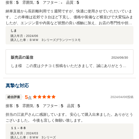
5
5
‐
5
接客 :
雰囲気 :
アフター :
品質 :
納車直後から長距離利用で１週間ですが、快適に使用させていただいていま
す。 この車種は近郊で３台ほど下見し、価格や装備など横並びで大変悩みま
したが、エンジン音や内装など状態の良い感触に加え、お店の専門性や担当
者の誠実さから決断に至りました。 BMWは初めてで、お付き合いを継続す
しま
るにはやや遠い場所なのが残念ですけれど、次があるとしたら真っ先に相談
購入年月：
2024/06
購入した車：ＢＭＷ 3シリーズグランツーリスモ
してみようと思います。
販売店の返信
2024/06/30
しま様 この度はクチコミ投稿をいただきまして、誠にありがとうご
ざいます。全て高評価をお付けいただき嬉しい限りでございます。ご
商談の時は大変お世話になりました。ご購入にあたり、大変悩まれた
と思います。最終的にはサービスも精一杯頑張りました。ボディーは
真摯な対応
上級のコーティングを施工させていただきましたので、これから大切
にご使用いただければ嬉しいです。 ご遠方からのご来店も誠にありが
5
総合評価
2024/04/06投稿
点
とうございました。 車検や点検などお気軽にご相談ください。この度
5
5
5
5
接客 :
雰囲気 :
アフター :
品質 :
は弊社にてご成約をいただきまして、誠にありがとうございました。
担当の江波戸さんに感謝しています。 安心して購入出来ました。ありがとう
ございました。 今後も宜しく御願い致します。
１１－８８
購入年月：
2024/03
購入した車：ＢＭＷ 3シリーズ