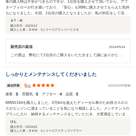
お気軽にお立ち寄りください。 この度は誠にありがとうございまし
車の購入時は不安がつきものですが、1台目を購入させて頂いてから、アフ
た。
ターフォローが行き届いており、「安心」も同時に購入させてもらえた気持
ちになりました。今回、2台目の購入となりましたが、私の対応をして頂い
ている久保田店長との信頼関係もあり、購入後も安心してお任せしたいとい
ＧＴ・Ｍ
うように考えております。トラスティで購入した顧客は2台目、3台目と安心
購入年月：
2023/12
購入した車：ＢＭＷ 3シリーズグランツーリスモ
して購入していくのも納得できます。久保田店長、今後とも宜しくお願い致
します。
販売店の返信
2024/05/24
この度は、弊社にて2台目のご購入をいただきまして誠にありがとう
ございました。Audi TT時代からオイル交換のメンテナンス一つから弊
社をご利用いただき、そしてこの度BMWへのお乗り換えをご用命いた
だけたこと大変嬉しく思います。ご来店の度に差し入れをお持ちいた
しっかりとメンテナンスしてくださいました
だくお気遣いには毎度恐れ入ります。今後ともGT･M様のカーライフ
をサポートいたしますので、何卒よろしくお願い申し上げます。
5
総合評価
2024/02/05投稿
点
5
5
4
5
接客 :
雰囲気 :
アフター :
品質 :
BMW218dを購入しました。6万kmを超えたディーゼル車のため排ガスのス
スがエンジンに溜まっていることを気になり相談しました。メンテナンスの
プランに入り、納得するメンテナンスをしていただき、大変満足していま
す。エンジンも快調で気持ちよくドライブを楽しんでいます。ありがとうご
けん
ざいました。
購入年月：
2024/02
購入した車：ＢＭＷ 2シリーズアクティブツアラー