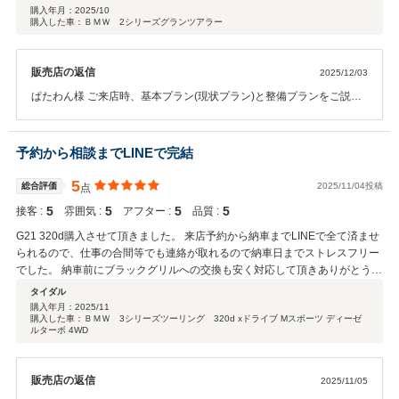
確認までの対応はとても良かったと思います。 しかし「高品質」を謳ってい
購入年月：
2025/10
購入した車：ＢＭＷ 2シリーズグランツアラー
る割に車両の状態は結構ひどい物でした。 まず、購入し、暫くてして細かな
部品が無いのに気づきました。（グローブボックスの留め具が片方無い、サ
ンバイザーの留め具が片方無い、後席アシストグリップの留め具が片方無
販売店の返信
2025/12/03
い、等）これ等は保証対象外だそうです（保障も何も、最初から無いんで壊
れたとは違うんですけどね） 同様に1か月もしないうちにナビが真っ暗
ぱたわん様 ご来店時、基本プラン(現状プラン)と整備プランをご説明
に。真っ暗だったのでモニター故障かと思いましたが、結論としてはモニタ
を行い、結果的に納車を急いでほしいということでパタワン様の方よ
ーもナビも逝ってました。 BMWの場合、I-DRIVEが無いと各種エラーや整備
り基本プランをお選びいただきました。現状で良いのでお値引きをご
時期が分からなくなり、使用に影響がでるのですが、コレも保障対象外。 仕
希望されていましたので、お値引きも対応させていただきました。
予約から相談までLINEで完結
方がないので自分で直すか、と考え自分で開けてみたところセンターパネル
「自動車売買契約特約条項」・「点検整備ありお勧め」にも書面頂い
内部の配線がグチャグチャである事が分かりました・・・。アチコチ切った
ております。ナビの件はご連絡頂き、対処方法に関して回答済みで
5
総合評価
2025/11/04投稿
点
後に繋いでありました。（後付けのＴＶチューナーとか入れてて売却する時
す。その後はお電話頂いておりませんので、状況の方ご連絡いただけ
に外したのかな、、、等と推察） そしてＢＭＷ2シリーズの定番『車両動
5
5
5
5
接客 :
雰囲気 :
アフター :
品質 :
れば何かしらご対応はできたかもしれません。
き出し注意』発動です。 ココまでで分かりますが、既にこんな店には頼れま
G21 320d購入させて頂きました。 来店予約から納車までLINEで全て済ませ
せん。言い訳をされるのも腹が立ちますし、遠方にある店まで持ってこいと
られるので、仕事の合間等でも連絡が取れるので納車日までストレスフリー
言われるのもイラつくので、Youtubeやブログを見て1000円程のバネを購入
でした。 納車前にブラックグリルへの交換も安く対応して頂きありがとうご
して直しました。 さて。 この車両のどこが「高品質」なんでしょうか？
ざいました。
タイダル
メンテを基準が「見た目の綺麗さ」「走行距離の少なさ」だけなんだろう
購入年月：
2025/11
な、と思います。 決して「車両の状態（中身）が高品質」では無いので、遠
購入した車：ＢＭＷ 3シリーズツーリング 320d xドライブ Mスポーツ ディーゼ
方より動画や画像だけで判断すると私のように「外観は良いけど、中身はグ
ルターボ 4WD
チャグチャ」な車両を買わされる可能性があります。 現状（と言っても購入
して1か月、5000kmも走ってないのですが）エンジンやトランスミッション
にトラブルは出ていませんが、これは全部自分で一通り確認をしていかない
販売店の返信
2025/11/05
とダメだな、と感じました。 私はとは合わない考え方みたいなので、私はこ