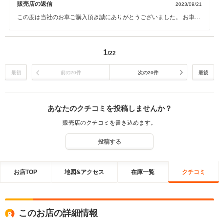
販売店の返信
2023/09/21
この度は当社のお車ご購入頂き誠にありがとうございました。 お車選
んで頂けるのは多数在庫のある当社ならではだと思います。 遠方では
ございますが、お困りの際は遠慮なくお申し付けくださいませ。 今後
共よろしくお願いいたします。 担当より
1
/22
最初
前の20件
次の20件
最後
あなたのクチコミを投稿しませんか？
販売店のクチコミを書き込めます。
投稿する
お店TOP
地図&アクセス
在庫一覧
クチコミ
このお店の詳細情報