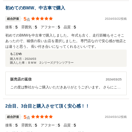
車までもう少々お時間頂いてしまいますが､GAKU様に喜んでいただけ
ますようしっかりと準備させていただきます｡是非楽しみにお待ちいた
初めてのBMW、中古車で購入
だけたらと思います｡今後ともどうぞよろしくお願いいたします。 担
当者より
5
総合評価
2024/03/22投稿
点
5
5
5
5
接客 :
雰囲気 :
アフター :
品質 :
初めてのBMWを中古車で購入しました。 年式も古く、走行距離もそこそこ
あったので、補償の長いお店を選択しました。 専門店なので安心感が他店と
は違うと思う。 長い付き合いになってくれるといいです。
もこひめ
購入年月：
2024/03
購入した車：ＢＭＷ 2シリーズグランツアラー
販売店の返信
2024/03/25
この度は弊社からご購入いただきありがとうございます。 さらにこの
ようなお褒めのお言葉まで頂き、大変恐縮でございます。人気の7人
乗り2シリーズグランツアラーをご契約いただきありがとうございま
した。今回最大のポイントはオプション装備のサンルーフ付です。数
2台目、3台目と購入させて頂く安心感！！
多くの2シリーズを仕入れてきましたが本当にサンルーフ付は少な
く、入庫してからお問い合わせも非常に多いBMWでした。次回の車検
5
総合評価
2024/03/12投稿
点
もお気軽にお問合せ下さい。 引き続きサポートさせて頂きますので、
5
5
5
5
接客 :
雰囲気 :
アフター :
品質 :
今後ともどうぞ宜しくお願い申し上げます。お近くまで来られた際は