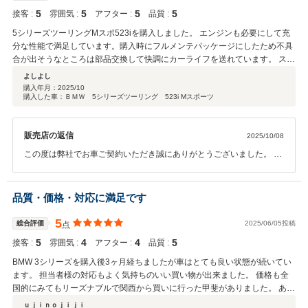
とも宜しくお願いします。販売担当者より
5
5
5
5
接客 :
雰囲気 :
アフター :
品質 :
5シリーズツーリングMスポ523iを購入しました。 エンジンも必要にして充
分な性能で満足しています。購入時にフルメンテパッケージにしたため不具
合が出そうなところは部品交換して快調にカーライフを送れています。 スタ
ッフさんもとても良い印象です。 快適なカーライフを満喫していきたいと思
よしよし
っています。
購入年月：
2025/10
購入した車：ＢＭＷ 5シリーズツーリング 523i Mスポーツ
販売店の返信
2025/10/08
この度は弊社でお車ご契約いただき誠にありがとうございました。 初
めて来ていただいた際、様々な条件で悩まれておりましたが 条件に合
うお車をご案内出来て何よりでございます。 ご納車の際もご満足いた
だけて嬉しい限りです。 ご自宅も弊社よりお近くでございますので、
品質・価格・対応に満足です
お困りの際は遠慮なくお申し付けくださいませ。 今後共よろしくお願
いいたします。 担当者より
5
総合評価
2025/06/05投稿
点
5
4
4
5
接客 :
雰囲気 :
アフター :
品質 :
BMW 3シリーズを購入後3ヶ月経ちましたが車はとても良い状態が続いてい
ます。 担当者様の対応もよく気持ちのいい買い物が出来ました。 価格も全
国的にみてもリーズナブルで関西から買いに行った甲斐がありました。 あり
がとうございました。
ｕｊｉｎｏｊｉｊｉ