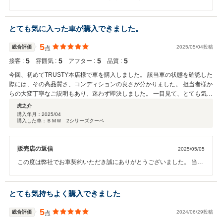
で多数のBMWお乗りになってこられた ａｋｋｉｅｅｒａ様にお車気
に入って頂き何よりでございます。 保証等も引き続きございますの
で、お困りの事ございましたらいつでもご連絡頂ければ幸いです。 今
とても気に入った車が購入できました。
後ともよろしくお願いいたします。 担当者より
5
総合評価
2025/05/04投稿
点
5
5
5
5
接客 :
雰囲気 :
アフター :
品質 :
今回、初めてTRUSTY本店様で車を購入しました。 該当車の状態を確認した
際には、その高品質さ、コンディションの良さが分かりました。 担当者様か
らの大変丁寧なご説明もあり、迷わず即決しました。 一目見て、とても気に
入りました。 また、従業員の方々も皆さん元気良くご挨拶されて、お店に居
虎之介
る間は、とても気持ち良く過ごせました。 電話での応対も丁寧で、従業員教
購入年月：
2025/04
購入した車：ＢＭＷ 2シリーズクーペ
育が徹底されていることを実感しました。 購入した車、購入した販売店とも
に素晴らしいご縁をいただきました。
販売店の返信
2025/05/05
この度は弊社でお車契約いただき誠にありがとうございました。 当初
予定していた車両ではないお車となりましたが 条件も非常に良いお車
ご提案させていただき、気に入って頂き何よりでございます。 ご納車
までは少しお時間ございますが、楽しみにお待ち頂けますと幸いで
とても気持ちよく購入できました
す。 今後共よろしくお願いいたします。 担当者より
5
総合評価
2024/06/29投稿
点