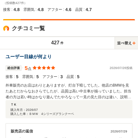
（投稿数427件）
4.8
4.8
4.6
4.7
接客 :
雰囲気 :
アフター :
品質 :
クチコミ一覧
427
並べ替え
件
ユーザー目線が何より
5
総合評価
2026/07/26投稿
点
5
5
3
5
接客 :
雰囲気 :
アフター :
品質 :
外車販売のお店はわりとありますが、灯台下暗しでした。他店のBMWを見
たあとだからなおさらでしたが、品質は高い中古車が揃っていました。担当
者の方は若い時はかなり遊んでたやろなって一見の見た目のは違い、説明も
細かくしてくれて、とても接客も丁寧でした。娘と来店した際もドリンクな
ＴＫ
ども気遣い頂き、車の品質もありましたが、近隣で安心感ある車屋さんでし
購入年月：
2026/07
購入した車：ＢＭＷ 4シリーズグランクーペ
たので、購入きめました。アフターサービス面はまだわかりませんが、今後
良い付き合いが出来ればと思います。納車楽しみです
販売店の返信
2026/07/29