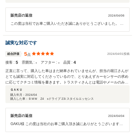
販売店の返信
2024/04/06
この度は当社でお車ご購入いただき誠にありがとうございました。 大
変希少なボディーカラーの車輌で、お気に召して何よりです。 ご納車
前にも多数カスタムや作業行わせて頂き、個人的にも他にはない一台
に仕上がったと思います。 車検やメンテナンス、お車でお困りの事ご
誠実な対応です
ざいましたら遠慮なくお申し付けくださいませ。 今後とも長いお付き
合いいただけますと幸いです。 よろしくお願いいたします。 担当者
5
総合評価
2024/04/01投稿
点
より
5
‐
‐
4
接客 :
雰囲気 :
アフター :
品質 :
正直に言って、購入した車はまだ納車されていませんが、担当の堀江さんが
とても誠実に対応してくださっているので、とりあえずカーセンサーの求め
に応じてクチコミ情報を書きます。トラスティさんとは電話やメールのみの
やりとりですが、たまたま電話で問い合わせをした時の担当となった堀江さ
ＧＡＫＵ
んが真摯に対応してくださっているので、安心して任せられています。購入
購入年月：
2024/04
購入した車：ＢＭＷ Z4 sドライブ 23i スタイルエッセンス
に関しては現車を見ていないのですが、こちらからの細かな要望にも応えて
いただけるのでこれなら、問題はないと思ってしまう程丁寧な応対だと感じ
ます。品質への満足度は4にしましたが、現車を見ていないので予想です。5
販売店の返信
2024/04/04
かもしれませんし、それ以下かもしれませんが、多分満足の5だと信じてい
ます。私自身BMWを数台乗り続けていますし、今回もほしくて仕方なかっ
GAKU様 この度は当社のお車ご購入頂き誠にありがとうございます。
たZ4の増車ですので、満足しか考えられません。堀江さん、納車までよろし
また､高い評価とお褒めの言葉も頂戴し嬉しい限りでございます｡ ご納
くお願いします＾＾納車楽しみにしています。