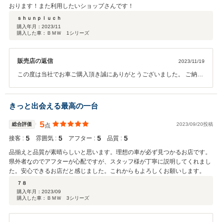
まで気になるため、 申し訳ないとは思いつつも 気になる点は全て確認させ
際はお気軽にお立ち寄りください。 この度は誠にありがとうございま
おります！また利用したいショップさんです！
ていただきましたが 嫌な顔一つされず一つ一つご確認の上、 丁寧にご説明
した。
ｓｈｕｎｐｌｕｃｈ
頂きました。 納車後も車に問題はなく満足しております。 ありがとうござ
購入年月：
2023/11
いました。 これまでは 外車の中古車になかなか踏み出せませんでしたが 購
購入した車：ＢＭＷ 1シリーズ
入、納車、納車後と不安なく過ごせました。 担当の方のレスポンスも早くて
助かりました。 LINEでのやり取りのため、 平日も仕事の合間にわざわざ電
話する必要がなく 迅速なやり取りが出来ました。 今回の車は予算の都合
販売店の返信
2023/11/19
上、 低走行、低年式の車でしたが しっかり乗り倒して、 次の車は低走行、
この度は当社でお車ご購入頂き誠にありがとうございました。 ご納車
高年式の購入を目標に こちらで購入させて頂ければと考えております。 今
前にカスタムも多数させていただき、気に入って頂ける一台になれば
後ともよろしくお願い致します。
幸いです。 お困りの際はいつでもご連絡頂けましたらと思います。 今
後共よろしくお願いいたします。 担当より
きっと出会える最高の一台
5
総合評価
2023/09/20投稿
点
5
5
5
5
接客 :
雰囲気 :
アフター :
品質 :
品揃えと品質が素晴らしいと思います。理想の車が必ず見つかるお店です。
県外者なのでアフターが心配ですが、スタッフ様が丁寧に説明してくれまし
た。安心できるお店だと感じました。これからもよろしくお願いします。
７８
購入年月：
2023/09
購入した車：ＢＭＷ 3シリーズ