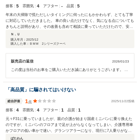
楽しめると思います。特に個人的にはカラーチェンジできるアンビエ
5
4
‐
5
接客 :
雰囲気 :
アフター :
品質 :
ントライトがとてもお洒落で夜間のドライブも楽しめると思います。
今後とも宜しくお願いします。販売担当者より
年末の大掃除で慌ただしいタイミングに伺ったにもかかわらず、とても丁寧
に対応していただきました。 車の良い点だけでなく、気になる点についても
きちんと説明があり、その改善も含めて相談に乗っていただけたので、安心
して購入を決めることができました。 営業の方も押しつけがましさがなく、
Ｎ．Ｕ
こちらの立場に立って考えてくれる印象で、信頼できる方だと感じていま
購入年月：
2025/12
購入した車：ＢＭＷ 2シリーズクーペ
す。 まだ納車前ではありますが、今からとても楽しみにしています。 納車
後のメンテナンスや相談も含め、今後も長くお付き合いしていきたいと思え
る販売店さんです。
販売店の返信
2026/01/23
この度は当社のお車をご購入いただき誠にありがとうございます。 ま
た､このようなお言葉も頂戴し嬉しい限りでございます｡ ご納車前にし
っかりと整備を実施し､安心してお乗りいただけますよう準備させてい
ただきます｡また､今後のメンテナンスにつきましても是非お気軽ご相
「高品質」に騙されてはいけない
談くださいませ｡ 今後共どうぞよろしくお願いいたします。 担当者よ
り
1
総合評価
2025/11/22投稿
点
4
4
1
1
接客 :
雰囲気 :
アフター :
品質 :
元々F31に乗っていましたが、親の介護が始まり国産ミニバンに乗り換えた
のですが、ミニバンのフロアまで足が上がらなくなってしまい、介護専用車
かフロアの低い車かで迷い、グランツアラーになり、現行に7人乗りがなか
ったので中古車を探し、こちらで購入させて頂きました。 問い合わせや現車
ぱたわん