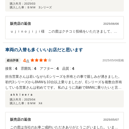
購入年月：
2025/03
購入した車：ＢＭＷ 3シリーズ
販売店の返信
2025/06/06
ｕｊｉｎｏｊｉｊｉ様 この度はクチコミ投稿をいただきまして、誠
にありがとうございます。ご遠方からのご来店も誠にありがとうござ
いました。 高評価をお付けいただき嬉しい限りでございます。ご商談
の時は大変お世話になりました。ボディーは上級のコーティングを施
車両の入替も多くいいお店だと思います
工させていただきましたので、大切にご使用いただければ嬉しいで
す。これからもBMWカーライフご満喫ください。
4
総合評価
2025/05/06投稿
点
4
4
4
4
接客 :
雰囲気 :
アフター :
品質 :
担当営業さんは若いながらEシリーズを所有との事で親しみが湧きました。
初代3シリーズからBMWを10台以上乗りましたが、Eシリーズを複数台所有
している営業さんは初めてです。 私のように高齢でBMWに乗りたいと言う
方は、一度冷やかしでも相談するのもいいと思います。現行のGシリーズと
ａｋｋｉｅｅｒａ
の違い等いい所、悪い所、輸入車を選択するきっかけを作ってくれると思い
購入年月：
2025/04
購入した車：ＢＭＷ X4
ます。 納車前整備については予防交換を含めてしっかりやっていただいたと
思います。ブッシュの交換までやってくれる中古車販売店はあまりないと思
います。 納車後の相談にも非常に気持ちよく対応下さいました。ありがとう
販売店の返信
2025/05/07
ございます。 星５つにしない理由があるのですが…他の機会に。
この度は当社のお車ご成約いただきありがとうございました。 いまま