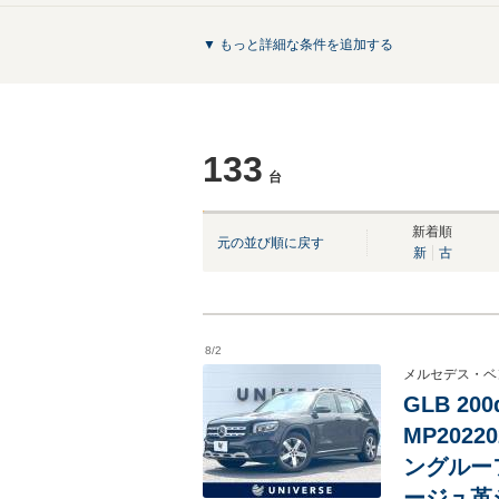
▼ もっと詳細な条件を追加する
133
台
NEW
NEW
NEW
NEW
NEW
新着順
元の並び順に戻す
新
古
8/2
メルセデス・ベ
GLB 2
MP202
ングルー
ージュ革