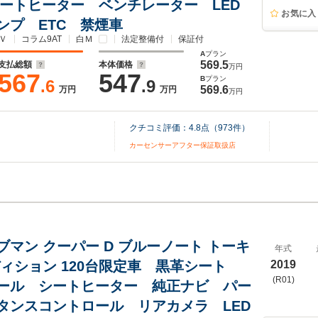
シートヒーター ベンチレーター LED
お気に入
ンプ ETC 禁煙車
Ｖ
コラム9AT
白Ｍ
法定整備付
保証付
A
プラン
569.5
支払総額
本体価格
万円
567
547
B
プラン
.6
.9
569.6
万円
万円
万円
クチコミ評価：
4.8
点（
973
件）
カーセンサーアフター保証取扱店
ブマン クーパー D ブルーノート トーキ
年式
ディション 120台限定車 黒革シート
2019
(R01)
ール シートヒーター 純正ナビ パー
タンスコントロール リアカメラ LED