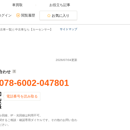
車買取
お役立ち記事
ログイン
閲覧履歴
お気に入り
サイトマップ
古車一覧) | 中古車なら【カーセンサー】
2026/07/04更新
合わせ
078-6002-047801
電話番号を読み取る
ル回線、IP・光回線は利用不可。
関するご相談・確認専用ダイヤルです。その他のお問い合わ
ださい。