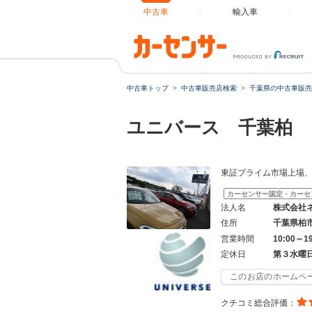
中古車
輸入車
中古車トップ
中古車販売店検索
千葉県の中古車販売
ユニバース 千葉柏
東証プライム市場上場、
カーセンサー認定・カーセ
法人名
株式会社
住所
千葉県柏
営業時間
10:00～1
定休日
第３水曜
このお店のホームペ
クチコミ総合評価：