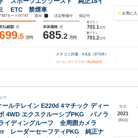
ト スポーツエグゾースト 純正18イ
ミ ETC 禁煙車
お気に入
アMTモード付7AT
黒Ｍ
法定整備付
保証付
A
プラン
701.1
支払総額
本体価格
万円
699
685
B
プラン
.5
.2
701.2
万円
万円
万円
クチコミ評価：
4.8
点（
973
件）
カーセンサーアフター保証取扱店
ンツ
ールテレイン E220d 4マチック ディー
年式
ボ 4WD エクスクルーシブPKG パノラ
2021
(R03)
ライディングルーフ 全周囲カメラ
ster レーダーセーフティPKG 純正ナ