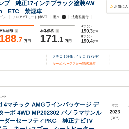
ンプ 純正17インチブラック塗装AW
お気に入
oth ETC 禁煙車
ゴン
フロアMTモード付8AT
黒Ｍ
法定整備付
A
プラン
190.3
支払総額
本体価格
万円
188
171
B
プラン
.7
.1
190.4
万円
万円
万円
クチコミ評価：
4.8
点（
973
件）
カーセンサーアフター保証取扱店
ンツ
00d 4マチック AMGラインパッケージ デ
年式
ーボ 4WD MP202302 パノラマサンル
2023
(R05)
ーダーセーフティPKG 純正ナビTV
カメラ キーレスゴー シートヒーター