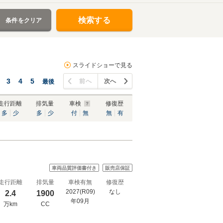
検索する
条件をクリア
スライドショーで見る
3
4
5
前へ
次へ
最後
走行距離
排気量
車検
修復歴
多
少
多
少
付
無
無
有
車両品質評価書付き
販売店保証
走行距離
排気量
車検有無
修復歴
2027(R09)
なし
2.4
1900
年09月
万km
CC