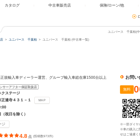
カタログ
中古車販売店
保険/ローン/他
ユニバース 千葉柏(中
店
ユニバース 千葉柏
ユニバース 千葉柏 (中古車一覧)
お問い
正規輸入車ディーラー運営、グループ輸入車総在庫1500台以上
0
ンサーアフター保証取扱店
無料
ネクステージ
市正連寺４３１－１
MAP
9:00
日（祝日を除く）
ージ
※一部ダイヤ
※車の購入に
せはご遠慮く
4.8
点
(投稿数973件)