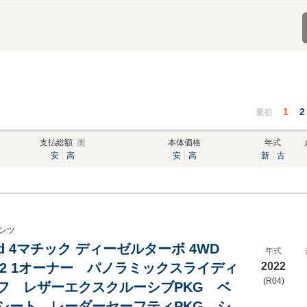
1
2
最初
支払総額
本体価格
年式
安
高
安
高
新
古
ンツ
00d 4マチック ディーゼルターボ 4WD
年式
202 1オーナー パノラミックスライディ
2022
(R04)
フ レザーエクスクルーシブPKG ベ
シート レーダーセーフティPKG シ