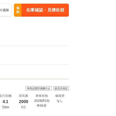
無
在庫確認・見積依頼
り追加
料
車両品質評価書付き
販売店保証
走行距離
排気量
車検有無
修復歴
2028(R10)
なし
4.1
2000
年04月
万km
CC