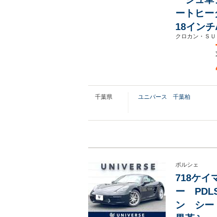
ートヒー
18インチ
クロカン・ＳＵ
千葉県
ユニバース 千葉柏
ポルシェ
718ケイ
ー PD
ン シー