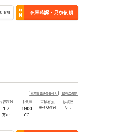
無
在庫確認・見積依頼
り追加
料
車両品質評価書付き
販売店保証
走行距離
排気量
車検有無
修復歴
車検整備付
なし
1.7
1900
万km
CC