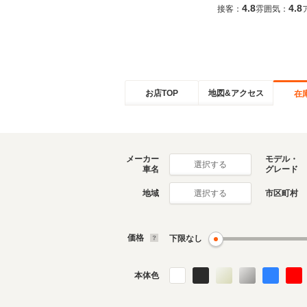
4.8
4.8
接客：
雰囲気：
お店TOP
地図&アクセス
在
メーカー
モデル・
選択する
車名
グレード
地域
市区町村
選択する
価格
下限なし
本体色