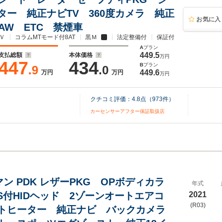
ター 純正ナビTV 360度カメラ 純正
お気に入
AW ETC 禁煙車
Ｖ
コラムMTモード付8AT
黒Ｍ
法定整備付
保証付
A
プラン
449.5
支払総額
本体価格
万円
447
434
B
プラン
.9
.0
449.6
万円
万円
万円
クチコミ評価：
4.8
点（
973
件）
カーセンサーアフター保証取扱店
マン PDK レザーPKG OPボディカラ
年式
LS付HIDヘッド 2ゾーンオートエアコ
2021
(R03)
トヒーター 純正ナビ バックカメラ