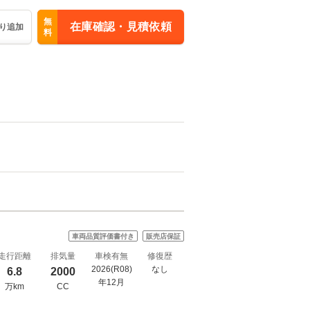
無
在庫確認・見積依頼
り追加
料
車両品質評価書付き
販売店保証
走行距離
排気量
車検有無
修復歴
2026(R08)
なし
6.8
2000
年12月
万km
CC