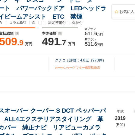
ート パワーバックドア LEDヘッドラ
お気に入
イビームアシスト ETC 禁煙
Ｖ
コラム8AT
白
法定整備付
保証付
A
プラン
511.6
支払総額
本体価格
万円
509
491
B
プラン
.9
.7
511.6
万円
万円
万円
クチコミ評価：
4.8
点（
973
件）
カーセンサーアフター保証取扱店
オーバー クーパー S DCT ペッパーパ
年式
 ALL4エクステリアスタイリング 革
2019
(R01)
カバー 純正ナビ リアビューカメラ