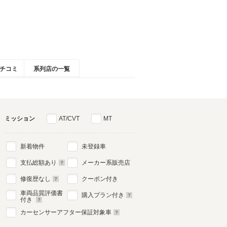
チコミ
系列店の一覧
ミッション
AT/CVT
MT
新着物件
未登録車
支払総額あり
メーカー系販売店
修復歴なし
クーポン付き
車両品質評価書
購入プラン付き
付き
カーセンサーアフター保証対象車