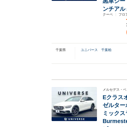
黒革シー
ンチアル
クーペ
フロ
千葉県
ユニバース 千葉柏
メルセデス・ベ
Eクラスオ
ゼルター
ミックス
Burme