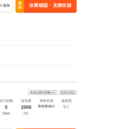
無
在庫確認・見積依頼
り追加
料
車両品質評価書付き
販売店保証
走行距離
排気量
車検有無
修復歴
車検整備付
なし
5
2000
万km
CC