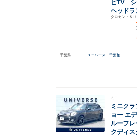
ビTV 
ヘッドラ
クロカン・ＳＵ
千葉県
ユニバース 千葉柏
ミニ
ミニクラ
ョー エ
ルーフレ
クディス