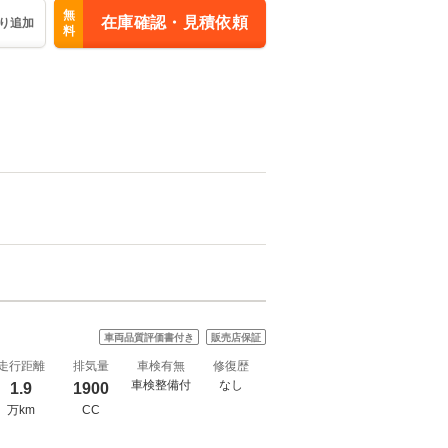
無
在庫確認・見積依頼
り追加
料
車両品質評価書付き
販売店保証
走行距離
排気量
車検有無
修復歴
車検整備付
なし
1.9
1900
万km
CC