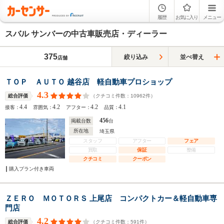
履歴
お気に入り
メニュー
スバル サンバーの中古車販売店・ディーラー
375
絞り込み
並べ替え
店舗
ＴＯＰ ＡＵＴＯ 越谷店 軽自動車プロショップ
4.3
（クチコミ件数：
10962
件）
総合評価
4.4
4.2
4.2
4.1
接客：
雰囲気：
アフター：
品質：
456
掲載台数
台
所在地
埼玉県
スタッフ
アフター
フェア
買取
保証
整備
クチコミ
クーポン
購入プラン付き車両
ＺＥＲＯ ＭＯＴＯＲＳ 上尾店 コンパクトカー＆軽自動車専
門店
4.2
（クチコミ件数：
591
件）
総合評価