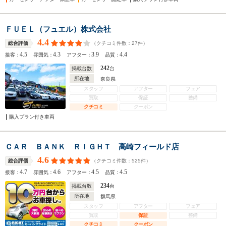
ＦＵＥＬ（フュエル）株式会社
4.4
（クチコミ件数：
27
件）
総合評価
4.5
4.3
3.9
4.4
接客：
雰囲気：
アフター：
品質：
242
掲載台数
台
所在地
奈良県
スタッフ
アフター
フェア
買取
保証
整備
クチコミ
クーポン
購入プラン付き車両
ＣＡＲ ＢＡＮＫ ＲＩＧＨＴ 高崎フィールド店
4.6
（クチコミ件数：
525
件）
総合評価
4.7
4.6
4.5
4.5
接客：
雰囲気：
アフター：
品質：
234
掲載台数
台
所在地
群馬県
スタッフ
アフター
フェア
買取
保証
整備
クチコミ
クーポン