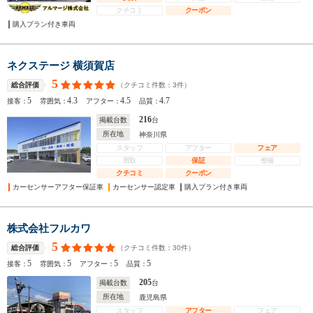
クチコミ
クーポン
購入プラン付き車両
ネクステージ 横須賀店
5
（クチコミ件数：
3
件）
総合評価
5
4.3
4.5
4.7
接客：
雰囲気：
アフター：
品質：
216
掲載台数
台
所在地
神奈川県
スタッフ
アフター
フェア
買取
保証
整備
クチコミ
クーポン
カーセンサーアフター保証車
カーセンサー認定車
購入プラン付き車両
株式会社フルカワ
5
（クチコミ件数：
30
件）
総合評価
5
5
5
5
接客：
雰囲気：
アフター：
品質：
205
掲載台数
台
所在地
鹿児島県
スタッフ
アフター
フェア