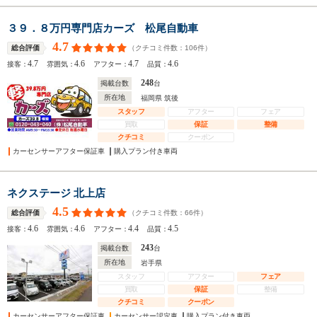
３９．８万円専門店カーズ 松尾自動車
4.7
（クチコミ件数：
106
件）
総合評価
4.7
4.6
4.7
4.6
接客：
雰囲気：
アフター：
品質：
248
掲載台数
台
所在地
福岡県 筑後
スタッフ
アフター
フェア
買取
保証
整備
クチコミ
クーポン
カーセンサーアフター保証車
購入プラン付き車両
ネクステージ 北上店
4.5
（クチコミ件数：
66
件）
総合評価
4.6
4.6
4.4
4.5
接客：
雰囲気：
アフター：
品質：
243
掲載台数
台
所在地
岩手県
スタッフ
アフター
フェア
買取
保証
整備
クチコミ
クーポン
カーセンサーアフター保証車
カーセンサー認定車
購入プラン付き車両