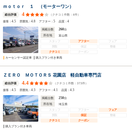
ｍｏｔｏｒ １ （モーターワン）
4
（クチコミ件数：
4
件）
総合評価
4.5
4.8
5
4
接客：
雰囲気：
アフター：
品質：
260
掲載台数
台
所在地
富山県
スタッフ
アフター
フェア
買取
保証
整備
クチコミ
クーポン
カーセンサー認定車
購入プラン付き車両
ＺＥＲＯ ＭＯＴＯＲＳ 花園店 軽自動車専門店
4.4
（クチコミ件数：
373
件）
総合評価
4.5
4.3
4.1
4.3
接客：
雰囲気：
アフター：
品質：
250
掲載台数
台
所在地
埼玉県
スタッフ
アフター
フェア
買取
保証
整備
クチコミ
クーポン
購入プラン付き車両