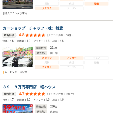
買取
保証
整備
クチコミ
クーポン
購入プラン付き車両
カーショップ チャッツ（株）雄豊
4.8
（クチコミ件数：
88
件）
総合評価
4.8
4.9
4.8
4.8
接客：
雰囲気：
アフター：
品質：
201
掲載台数
台
所在地
岡山県
スタッフ
アフター
フェア
買取
保証
整備
クチコミ
クーポン
カーセンサー認定車
３９．８万円専門店 軽ハウス
4.7
（クチコミ件数：
591
件）
総合評価
4.7
4.6
4.6
4.6
接客：
雰囲気：
アフター：
品質：
200
掲載台数
台
所在地
広島県