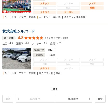
スタッフ
アフター
フェア
買取
保証
整備
クチコミ
クーポン
カーセンサーアフター保証車
カーセンサー認定車
購入プラン付き車両
株式会社シルバード
4.8
（クチコミ件数：
40
件）
総合評価
4.9
4.6
4.7
4.7
接客：
雰囲気：
アフター：
品質：
197
掲載台数
台
所在地
千葉県
スタッフ
アフター
フェア
買取
保証
整備
クチコミ
クーポン
カーセンサーアフター保証車
購入プラン付き車両
1
/19
最初
前の20件
次の20件
最後