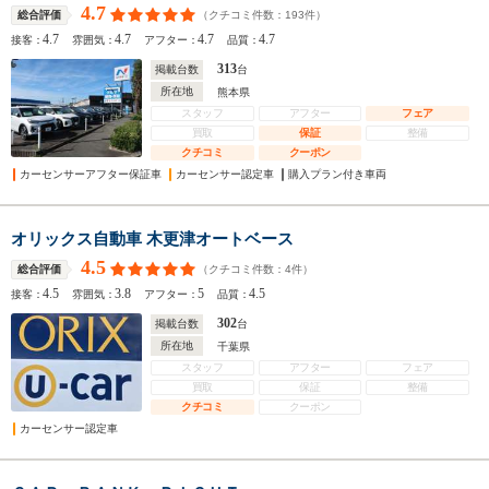
4.7
（クチコミ件数：
193
件）
総合評価
4.7
4.7
4.7
4.7
接客：
雰囲気：
アフター：
品質：
313
掲載台数
台
所在地
熊本県
スタッフ
アフター
フェア
買取
保証
整備
クチコミ
クーポン
カーセンサーアフター保証車
カーセンサー認定車
購入プラン付き車両
オリックス自動車 木更津オートベース
4.5
（クチコミ件数：
4
件）
総合評価
4.5
3.8
5
4.5
接客：
雰囲気：
アフター：
品質：
302
掲載台数
台
所在地
千葉県
スタッフ
アフター
フェア
買取
保証
整備
クチコミ
クーポン
カーセンサー認定車