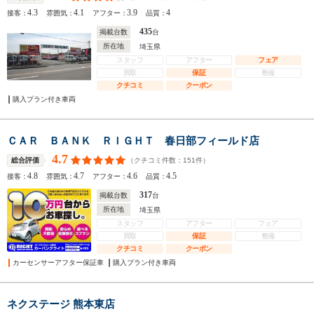
4.3
4.1
3.9
4
接客：
雰囲気：
アフター：
品質：
435
掲載台数
台
所在地
埼玉県
スタッフ
アフター
フェア
買取
保証
整備
クチコミ
クーポン
購入プラン付き車両
ＣＡＲ ＢＡＮＫ ＲＩＧＨＴ 春日部フィールド店
4.7
（クチコミ件数：
151
件）
総合評価
4.8
4.7
4.6
4.5
接客：
雰囲気：
アフター：
品質：
317
掲載台数
台
所在地
埼玉県
スタッフ
アフター
フェア
買取
保証
整備
クチコミ
クーポン
カーセンサーアフター保証車
購入プラン付き車両
ネクステージ 熊本東店