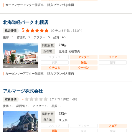
カーセンサーアフター保証車
購入プラン付き車両
北海道軽パーク 札幌店
5
（クチコミ件数：
111
件）
総合評価
5
5
5
4.9
接客：
雰囲気：
アフター：
品質：
228
掲載台数
台
所在地
北海道 札幌市内
スタッフ
アフター
フェア
買取
保証
整備
クチコミ
クーポン
カーセンサーアフター保証車
購入プラン付き車両
アルマージ株式会社
-
（クチコミ件数：
-
件）
総合評価
-
-
-
-
接客：
雰囲気：
アフター：
品質：
223
掲載台数
台
所在地
埼玉県
スタッフ
アフター
フェア
買取
保証
整備