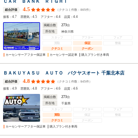
ＣＡＲ ＢＡＮＫ ＲＩＧＨＴ
4.5
（クチコミ件数：
865
件）
総合評価
4.7
4.5
4.4
4.4
接客：
雰囲気：
アフター：
品質：
273
掲載台数
台
所在地
神奈川県
スタッフ
アフター
フェア
買取
保証
整備
クチコミ
クーポン
カーセンサーアフター保証車
カーセンサー認定車
購入プラン付き車両
ＢＡＫＵＹＡＳＵ ＡＵＴＯ バクヤスオート 千葉北本店
4.8
（クチコミ件数：
945
件）
総合評価
4.9
4.8
4.6
4.6
接客：
雰囲気：
アフター：
品質：
273
掲載台数
台
所在地
千葉県
スタッフ
アフター
フェア
買取
保証
整備
クチコミ
クーポン
カーセンサーアフター保証車
購入プラン付き車両