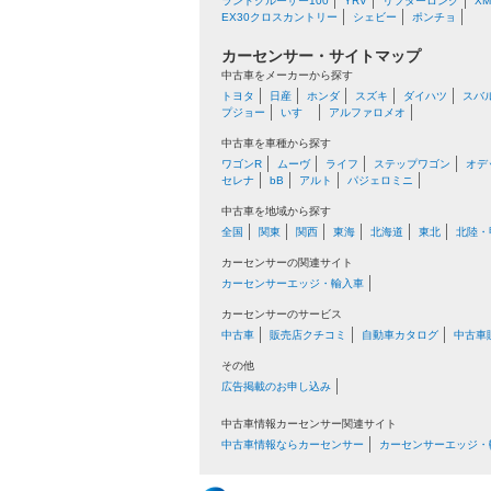
ランドクルーザー100
YRV
リフターロング
XM
EX30クロスカントリー
シェビー
ポンチョ
カーセンサー・サイトマップ
中古車をメーカーから探す
トヨタ
日産
ホンダ
スズキ
ダイハツ
スバ
プジョー
いすゞ
アルファロメオ
中古車を車種から探す
ワゴンR
ムーヴ
ライフ
ステップワゴン
オデ
セレナ
bB
アルト
パジェロミニ
中古車を地域から探す
全国
関東
関西
東海
北海道
東北
北陸・
カーセンサーの関連サイト
カーセンサーエッジ・輸入車
カーセンサーのサービス
中古車
販売店クチコミ
自動車カタログ
中古車
その他
広告掲載のお申し込み
中古車情報カーセンサー関連サイト
中古車情報ならカーセンサー
カーセンサーエッジ・