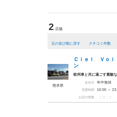
2
店舗
元の並び順に戻す
クチコミ件数
Ｃｉｅｌ Ｖｏｉ
ン
欧州車と共に過ごす素敵
年中無休
定休日
熊本県
10:00 ～ 
営業時間
お店の情報
スタッフ