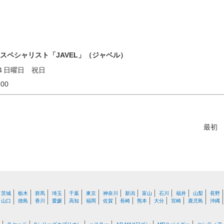
ENスペシャリスト「JAVEL」（ジャベル）
４日曜日 祝日
18:00
最初
茨城
栃木
群馬
埼玉
千葉
東京
神奈川
新潟
富山
石川
福井
山梨
長野
山口
徳島
香川
愛媛
高知
福岡
佐賀
長崎
熊本
大分
宮崎
鹿児島
沖縄