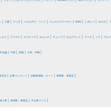
ラセード
8シリーズカブリオレ
ハスラー
AD-MAXワゴン
MRスパイダー
センティア
ル
三菱
マツダ
メルセデス・ベンツ
フォルクスワーゲン
BMW
シボレー
ボルボ
ッセイ
プリウス
エスティマ
セルシオ
キューブ
エルグランド
マーチ
ミラ
アル
甲信越
中国
四国
九州・沖縄
販売店
記事コンテンツ
自動車保険・ローン
車買取・車査定
輸入車
車買取・車査定
中古車リース