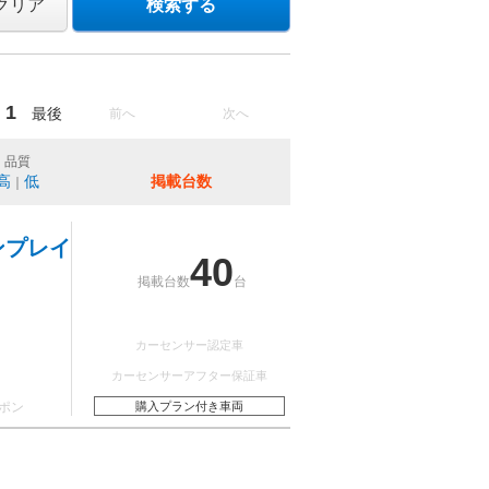
クリア
検索する
1
最後
前へ
次へ
品質
高
低
掲載台数
｜
ンプレイ
40
掲載台数
台
カーセンサー認定車
カーセンサーアフター保証車
ポン
購入プラン付き車両