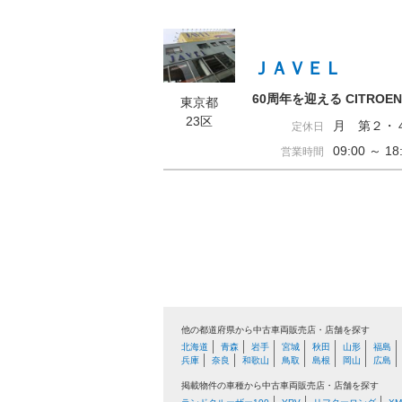
ＪＡＶＥＬ
60周年を迎える CITRO
東京都
23区
月 第２・
定休日
09:00 ～ 
営業時間
他の都道府県から中古車両販売店・店舗を探す
北海道
青森
岩手
宮城
秋田
山形
福島
兵庫
奈良
和歌山
鳥取
島根
岡山
広島
掲載物件の車種から中古車両販売店・店舗を探す