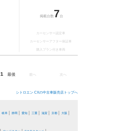
7
掲載台数
台
カーセンサー認定車
カーセンサーアフター保証車
購入プラン付き車両
1
最後
前へ
次へ
シトロエン CXの中古車販売店トップへ
岐阜
静岡
愛知
三重
滋賀
京都
大阪