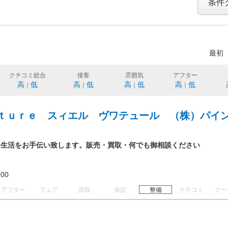
条件
最初
クチコミ総合
接客
雰囲気
アフター
高
低
高
低
高
低
高
低
｜
｜
｜
｜
ｔｕｒｅ スィエル ヴワテュール （株）パイ
な生活をお手伝い致します。販売・買取・何でも御相談ください
23:00
アフター
フェア
買取
保証
整備
クチコミ
クー