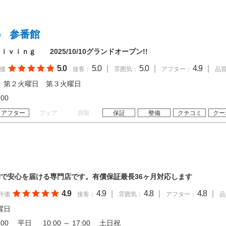
） 参番館
ｖｉｎｇ 2025/10/10グランドオープン!!
5.0
5.0
|
5.0
|
4.9
|
価
接客：
雰囲気：
アフター：
品
 第２火曜日 第３火曜日
18:00
アフター
フェア
買取
保証
整備
クチコミ
クー
で安心を届ける専門店です。有償保証最長36ヶ月対応します
4.9
4.9
|
4.8
|
4.8
|
評価
接客：
雰囲気：
アフター：
品
曜日
17:00 平日 10:00 ～ 17:00 土日祝