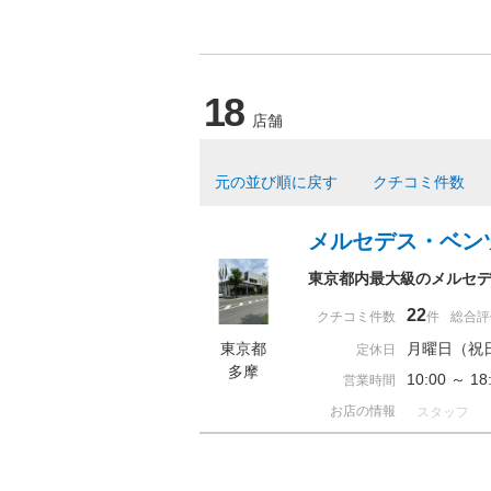
18
店舗
元の並び順に戻す
クチコミ件数
メルセデス・ベン
東京都内最大級のメルセデ
22
クチコミ件数
件
総合評
東京都
月曜日（祝
定休日
多摩
10:00 ～ 
営業時間
お店の情報
スタッフ