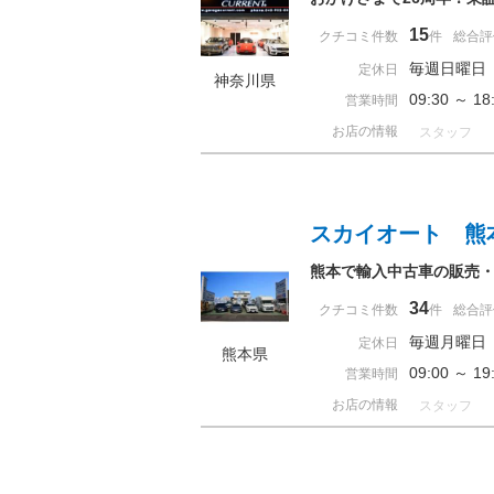
15
クチコミ件数
件
総合評
毎週日曜日
定休日
神奈川県
09:30 ～ 
営業時間
お店の情報
スタッフ
スカイオート 熊
熊本で輸入中古車の販売
34
クチコミ件数
件
総合評
毎週月曜日
定休日
熊本県
09:00 ～ 
営業時間
お店の情報
スタッフ