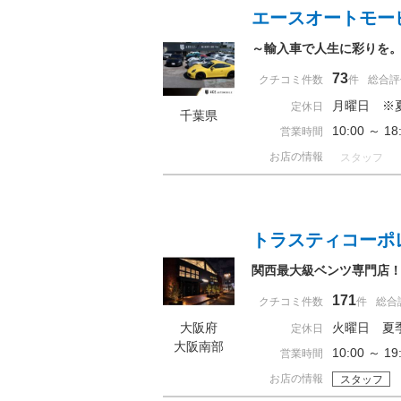
エースオートモー
～輸入車で人生に彩りを
73
クチコミ件数
件
総合評
月曜日 ※
定休日
千葉県
10:00 ～
営業時間
お店の情報
スタッフ
トラスティコーポ
関西最大級ベンツ専門店！
171
クチコミ件数
件
総合
大阪府
火曜日 夏
定休日
大阪南部
10:00 ～ 
営業時間
お店の情報
スタッフ