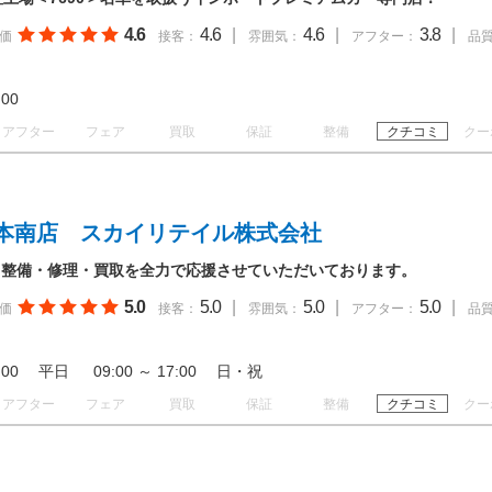
4.6
4.6
|
4.6
|
3.8
|
価
接客：
雰囲気：
アフター：
品
18:00
アフター
フェア
買取
保証
整備
クチコミ
クー
本南店 スカイリテイル株式会社
・整備・修理・買取を全力で応援させていただいております。
5.0
5.0
|
5.0
|
5.0
|
価
接客：
雰囲気：
アフター：
品
19:00 平日 09:00 ～ 17:00 日・祝
アフター
フェア
買取
保証
整備
クチコミ
クー