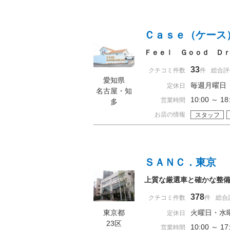
Ｃａｓｅ（ケース
Ｆｅｅｌ Ｇｏｏｄ Ｄｒｉ
33
クチコミ件数
件
総合評
愛知県
毎週月曜日
定休日
名古屋・知
10:00 ～ 
営業時間
多
お店の情報
スタッフ
ＳＡＮＣ．東京
上質な厳選車と確かな整備
378
クチコミ件数
件
総合
東京都
火曜日・水
定休日
23区
10:00 ～ 
営業時間