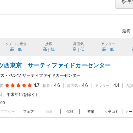
条件
最初
クチコミ総合
接客
雰囲気
アフター
高
低
高
低
高
低
高
低
｜
｜
｜
｜
ツ西東京 サーティファイドカーセンター
ス・ベンツ サーティファイドカーセンター
4.7
4.6
|
4.6
|
4.4
|
価
接客：
雰囲気：
アフター：
品
日、年末年始を除く）
18:00
アフター
フェア
買取
保証
整備
クチコミ
クー