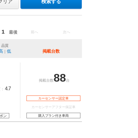
クリア
検索する
1
最後
前へ
次へ
品質
高
低
掲載台数
｜
88
掲載台数
台
4.7
質：
カーセンサー認定車
カーセンサーアフター保証車
ポン
購入プラン付き車両