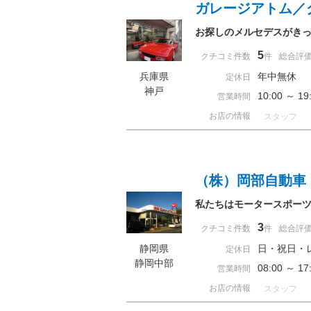
ガレージアトム／
お探しのメルセデスがき
5
クチコミ件数
件
総合評
兵庫県
年中無休
定休日
神戸
10:00 ～ 
営業時間
お店の情報
スタッフ
（株）岡部自動車
私たちはモータースポー
3
クチコミ件数
件
総合評
静岡県
日・祝日・
定休日
静岡中部
08:00 ～ 
営業時間
お店の情報
スタッフ