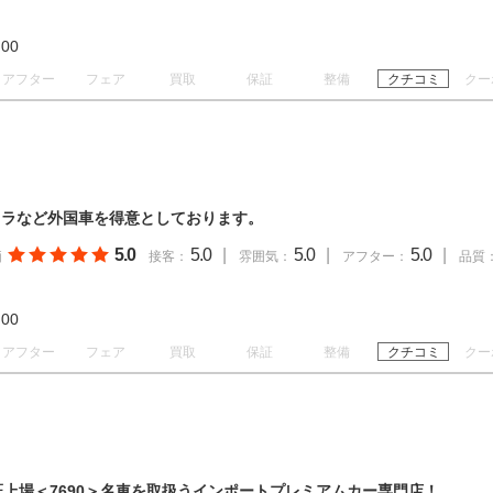
19:00
アフター
フェア
買取
保証
整備
クチコミ
クー
フラなど外国車を得意としております。
5.0
5.0
|
5.0
|
5.0
|
価
接客：
雰囲気：
アフター：
品質
19:00
アフター
フェア
買取
保証
整備
クチコミ
クー
証上場＜7690＞名車を取扱うインポートプレミアムカー専門店！