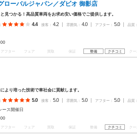
グローバルジャパン／ダビオ 御影店
っと見つかる！高品質車両をお求め安い価格でご提供します。
4.4
4.2
|
4.0
|
5.0
|
価
接客：
雰囲気：
アフター：
品質
19:00
アフター
フェア
買取
保証
整備
クチコミ
クー
ツにより培った技術で車社会に貢献します。
5.0
5.0
|
5.0
|
5.0
|
価
接客：
雰囲気：
アフター：
品質
レース開催日
17:00
アフター
フェア
買取
保証
整備
クチコミ
クー