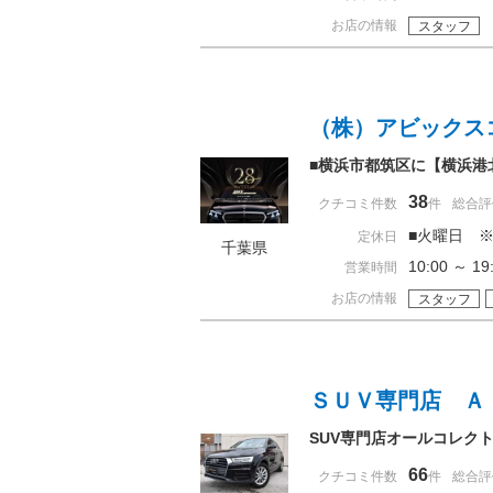
お店の情報
スタッフ
（株）アビックス
■横浜市都筑区に【横浜港
38
クチコミ件数
件
総合評
■火曜日 
定休日
千葉県
10:00 ～ 
営業時間
お店の情報
スタッフ
ＳＵＶ専門店 Ａ
SUV専門店オールコレク
66
クチコミ件数
件
総合評