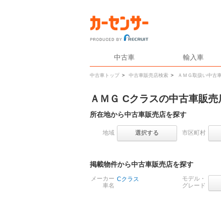
中古車
輸入車
中古車トップ
>
中古車販売店検索
>
ＡＭＧ取扱い中古
ＡＭＧ Cクラスの中古車販
所在地から中古車販売店を探す
地域
選択する
市区町村
掲載物件から中古車販売店を探す
メーカー
モデル・
Cクラス
車名
グレード