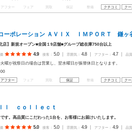
アフター
フェア
買取
保証
整備
クチコミ
クー
コーポレーション ＡＶＩＸ ＩＭＰＯＲＴ 鎌ヶ
北店】新規オープン■全国１9店舗■グループ総在庫750台以上
4.9
5.0
|
4.8
|
4.7
|
価
接客：
雰囲気：
アフター：
品
※火曜が祝祭日の場合は営業し、翌水曜日が振替休日となります。
19:00
アフター
フェア
買取
保証
整備
クチコミ
クー
ｌｌ ｃｏｌｌｅｃｔ
トです。高品質にこだわった1台を、お客様にお届けいたします。
5.0
5.0
|
4.9
|
4.9
|
価
接客：
雰囲気：
アフター：
品