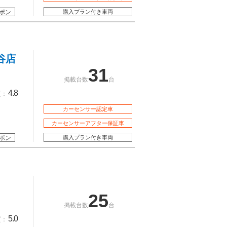
ポン
購入プラン付き車両
谷店
31
掲載台数
台
4.8
質：
カーセンサー認定車
カーセンサーアフター保証車
ポン
購入プラン付き車両
25
掲載台数
台
5.0
質：