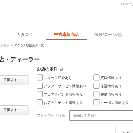
ＡＭＧ 
カタログ
中古車販売店
保険/ローン/他
車販売店
>
Cクラス取扱店の一覧
売店・ディーラー
お店の条件
スタッフ紹介あり
買取情報あり
選択する
アフターサービス情報あり
保証情報あり
フェアイベント情報あり
整備情報あり
お店のクチコミ掲載あり
クーポン情報あり
選択する
フリーワード検索