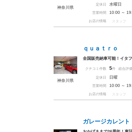
水曜日
定休日
神奈川県
10:00 ～ 
営業時間
お店の情報
スタッフ
ｑｕａｔｒｏ
全国販売納車可能！イタ
5
クチコミ件数
件
総合評
日曜
定休日
神奈川県
10:00 ～ 
営業時間
お店の情報
スタッフ
ガレージカレント
おかげさまで26周年！東