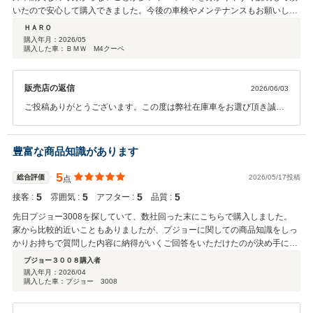
いたので安心して購入できました。今後の車検やメンテナンスもお願いしよ
うと思います。
ＨＡＲＯ
購入年月：
2026/05
購入した車：ＢＭＷ M4クーペ
販売店の返信
2026/06/03
ご投稿ありがとうございます。この度は弊社在庫車をお選び頂き誠に
ありがとうございました。又、高評価を頂きありがとうございます。
今後も安心して楽しんでお乗りいただけるようできる限りのお手伝い
をさせて頂ければと思います。今後ともどうぞ宜しくお願い致しま
豊富な商品知識があります
す。
5
総合評価
2026/05/17投稿
点
5
5
5
5
接客 :
雰囲気 :
アフター :
品質 :
先日プジョー3008を探していて、数社回った末にこちらで購入しました。
家から比較的近いこともありましたが、プジョーに関しての商品知識をしっ
かりお持ちで質問した内容に納得がいくご回答をいただけたのが決め手にな
りました。 マイナスイメージになる維持費(主にメンテナンスですが)につい
プジョー３００８購入者
てもちゃんとご説明があり、先々を見据えながら決めることができたと思っ
購入年月：
2026/04
購入した車：プジョー 3008
ています。 今後、いい状態で乗っていくためにも色々ご相談した末で、これ
からも長いお付き合いをしたいと考えております。 リスクがある中古外車を
検討している方、安くない買い物をすることは承知の上だとは思いますの