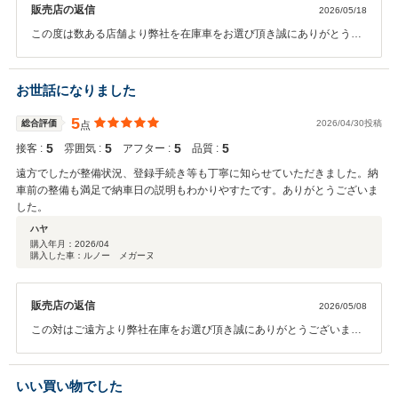
販売店の返信
2026/05/18
で、迷う車があればお話しを聞いてみる価値はあると思います。
この度は数ある店舗より弊社を在庫車をお選び頂き誠にありがとうご
ざいます。又高評価を頂きありがとうございました。 お近くでもござ
いますし、何か御座いましたらいつでもご連絡を頂戴できればと思い
ます。 下取りをさせて頂いたお車に沢山の思い出があるとのこと事で
お世話になりました
したが、距離が少なく状態の良い今回ご購入頂いたお車でも末永く沢
山の思い出をお作り頂ければと思います。この度は誠にありがとうご
5
総合評価
2026/04/30投稿
点
ざいました。
5
5
5
5
接客 :
雰囲気 :
アフター :
品質 :
遠方でしたが整備状況、登録手続き等も丁寧に知らせていただきました。納
車前の整備も満足で納車日の説明もわかりやすたです。ありがとうございま
した。
ハヤ
購入年月：
2026/04
購入した車：ルノー メガーヌ
販売店の返信
2026/05/08
この対はご遠方より弊社在庫をお選び頂き誠にありがとうございま
す。又、高評価を頂きありがとうございました。お住まいの地域に弊
社支店が御座いますので、支店のスタッフと連携して今後ともできる
限りのサポートをさせて頂ければと思いますので、引き続きどうぞ宜
いい買い物でした
しくお願い致します。