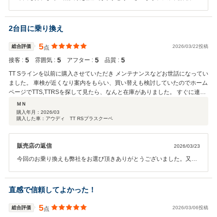
頂戴しありがとうございました。延長保証や鈑金保証、メンテナンス
パック、オイルリザーブ等もご購入頂いているので、より一層安心し
て快適にお乗り頂けるかと思います。引き続きできる限りのサポート
2台目に乗り換え
をさせて頂きますので今後ともどうぞ宜しくお願い致します。
5
総合評価
2026/03/22投稿
点
5
5
5
5
接客 :
雰囲気 :
アフター :
品質 :
TT Sラインを以前に購入させていただき メンテナンスなどお世話になってい
ました。 車検が近くなり案内をもらい、買い替えも検討していたのでホーム
ページでTTS,TTRSを探して見たら、なんと在庫がありました。 すぐに連
絡、現車の確認のお願いや下取りの相談などもすぐに返答していただけたの
ＭＮ
で 購入手続きもスムーズに行えました。 2台目も大事に乗っていきたいと思
購入年月：
2026/03
購入した車：アウディ TT RSプラスクーペ
います。
販売店の返信
2026/03/23
今回のお乗り換えも弊社をお選び頂きありがとうございました。又、
高評価を頂きありがとうございます。これからもお車に関すること全
て、最大限サポートをさせて頂きます。今後ともどうぞ宜しくお願い
致します。
直感で信頼してよかった！
5
総合評価
2026/03/06投稿
点