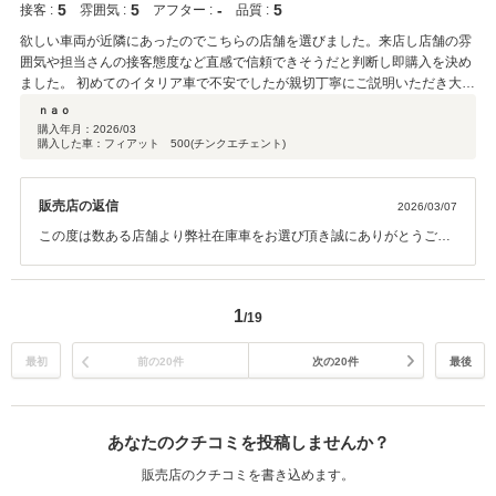
5
5
‐
5
接客 :
雰囲気 :
アフター :
品質 :
欲しい車両が近隣にあったのでこちらの店舗を選びました。来店し店舗の雰
囲気や担当さんの接客態度など直感で信頼できそうだと判断し即購入を決め
ました。 初めてのイタリア車で不安でしたが親切丁寧にご説明いただき大変
満足できました。 今後もメンテナンスなどでお世話になりたいと思います。
ｎａｏ
購入年月：
2026/03
購入した車：フィアット 500(チンクエチェント)
販売店の返信
2026/03/07
この度は数ある店舗より弊社在庫車をお選び頂き誠にありがとうござ
います。又、高評価を頂きありがとうございました。これからの楽し
いカーライフを安全にお送り頂けるように、最大限サポートをさせて
頂きます。安心して弊社へお任せください。今後ともどうぞ宜しくお
1
/19
願い致します。
最初
前の20件
次の20件
最後
あなたのクチコミを投稿しませんか？
販売店のクチコミを書き込めます。