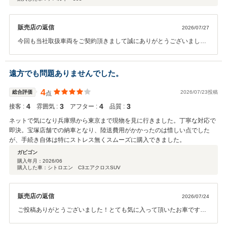
販売店の返信
2026/07/27
今回も当社取扱車両をご契約頂きまして誠にありがとうございまし
た。多少距離は御座いますが、今後も精一杯対応をさせて頂きますの
で、お車に関する事全て、お気軽にご相談下さい。今後ともどうぞ宜
しくお願い致します。この度は大変ありがとうございました。
遠方でも問題ありませんでした。
4
総合評価
2026/07/23投稿
点
4
3
4
3
接客 :
雰囲気 :
アフター :
品質 :
ネットで気になり兵庫県から東京まで現物を見に行きました。丁寧な対応で
即決。宝塚店舗での納車となり、陸送費用がかかったのは惜しい点でした
が、手続き自体は特にストレス無くスムーズに購入できました。
ガビゴン
購入年月：
2026/06
購入した車：シトロエン C3エアクロスSUV
販売店の返信
2026/07/24
ご投稿ありがとうございました！とても気に入って頂いたお車ですか
ら、これからの楽しいカーライフを安全にお送り頂けるように、最大