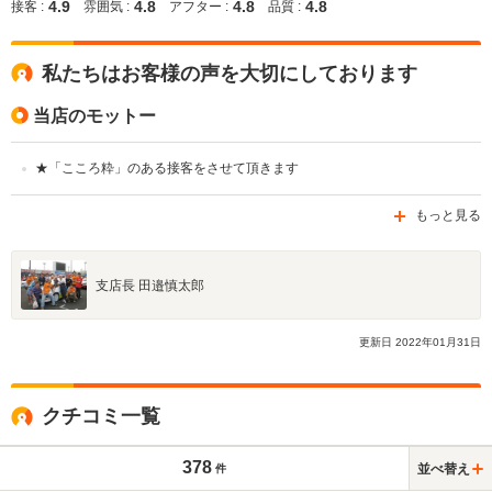
4.9
4.8
4.8
4.8
接客 :
雰囲気 :
アフター :
品質 :
私たちはお客様の声を大切にしております
当店のモットー
★「こころ粋」のある接客をさせて頂きます
もっと見る
支店長 田邉慎太郎
更新日
2022
年
01
月
31
日
クチコミ一覧
378
並べ替え
件