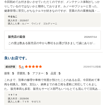
今回初めてお付き合いさせていただくのですが、メンテナンス体制がしっか
りしているのではないかと期待しております。ルノーやプジョーと言った、
健康管理に苦労しがちなクルマが好きなのですが、営業の方の業務知識・経
験はお話していてとても安心できるものでした。
やまねこ
購入年月：
2026/07
購入した車：ルノー ウインド ゴルディーニ
販売店の返信
2026/07/14
この度は数ある販売店の中から弊社をお選び頂きまして誠にありがと
うございます。また、大変嬉しいコメントと高い評価を頂き重ねて御
礼申し上げます。今後もカーライフを楽しんでいただけるよう、精一
杯サポートをさせて頂きます。これからも末永いお付き合いの程、何
良いお店です。
卒宜しくお願い申し上げます。
5
総合評価
2026/07/12投稿
点
5
5
5
5
接客 :
雰囲気 :
アフター :
品質 :
これまで、別車の修理や車検で何度か預けたことのあるお店。今回初めて車
両を初購入。契約、支払い、納車までの各工程を柔軟に対応してくれまし
た。 販売車両も多彩、販売もサービス部門もいつもとても混んでて活気あり
ます。 今後のアフターサービスも期待しております。
ｖｅｌｏ
購入年月：
2026/06
購入した車：ＴＶＲ サガリス