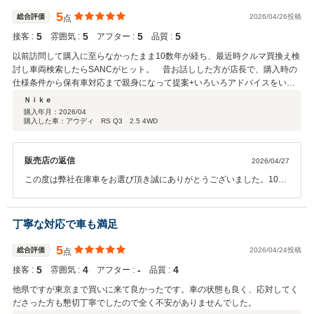
5
総合評価
2026/04/26投稿
点
5
5
5
5
接客 :
雰囲気 :
アフター :
品質 :
以前訪問して購入に至らなかったまま10数年が経ち、最近時クルマ買換え検
討し車両検索したらSANCがヒット。 昔お話しした方が店長で、購入時の
仕様条件から保有車対応まで親身になって提案+いろいろアドバイスをいた
だき大変助かりました。 点検や故障時のサポートで長くお付き合いしたい素
Ｎｉｋｅ
敵な店舗です。
購入年月：
2026/04
購入した車：アウディ RS Q3 2.5 4WD
販売店の返信
2026/04/27
この度は弊社在庫車をお選び頂き誠にありがとうございました。10年
越しで今回ご縁を頂き大変嬉しく思います。今後ともできる限りのサ
ポートをさせて頂ければと思いますので、どうぞ末永く宜しくお願い
致します。
丁寧な対応で車も満足
5
総合評価
2026/04/24投稿
点
5
4
‐
4
接客 :
雰囲気 :
アフター :
品質 :
他県ですが東京まで買いに来て良かったです。車の状態も良く、応対してく
ださった方も懇切丁寧でしたので全く不安がありませんでした。