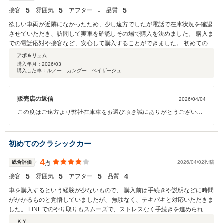
5
5
‐
5
接客 :
雰囲気 :
アフター :
品質 :
欲しい車両が近隣になかったため、少し遠方でしたが電話で在庫状況を確認
させていただき、訪問して実車を確認しその場で購入を決めました。 購入ま
での電話応対や接客など、安心して購入することができました。 初めての陸
送納車でしたが、希望日に納車日を段取りしていただき、良いスタートが切
アポ＆リュム
れました。 遠方のため気軽にメンテナンスをお願いできないのが残念です
購入年月：
2026/03
購入した車：ルノー カングー ペイザージュ
が、大事に乗っていきたいと思っています。
販売店の返信
2026/04/04
この度はご遠方より弊社在庫車をお選び頂き誠にありがとうございま
した。又、高評価を頂きありがとうございます。距離は御座いますが
できる限りのサポートをさせて頂きたく思っております。今後共どう
ぞ宜しくお願い致します。
初めてのクラシックカー
4
総合評価
2026/04/02投稿
点
5
5
5
4
接客 :
雰囲気 :
アフター :
品質 :
車を購入するという経験が少ないもので、 購入前は手続きや説明などに時間
がかかるものと覚悟していましたが、 無駄なく、テキパキと対応いただきま
した。 LINEでのやり取りもスムーズで、ストレスなく手続きを進められた
要因かと思います。 古い車特有のトラブルもありましたが、迅速に対応して
ＫＹ