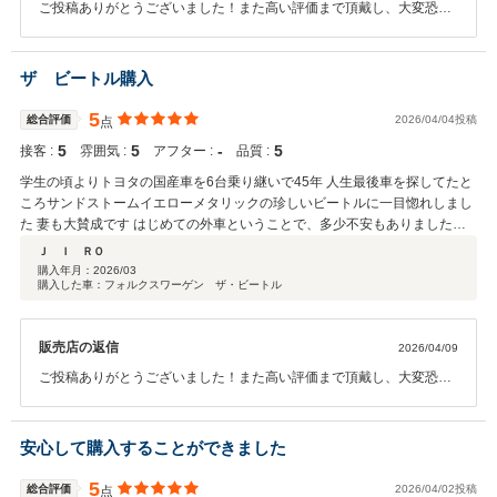
ご投稿ありがとうございました！また高い評価まで頂戴し、大変恐縮
でございます。遠方よりお問い合わせを頂戴し、現車確認が難しいな
ど、ご不安もあったと思いますが、気に入って頂いたお車ですから、
これからの楽しいカーライフを安全にお送り頂けるように、遠方でも
ザ ビートル購入
最大限サポートをさせて頂きます。いつでも弊社へご相談ください。
今後とも宜しくお願い致します。
5
総合評価
2026/04/04投稿
点
5
5
‐
5
接客 :
雰囲気 :
アフター :
品質 :
学生の頃よりトヨタの国産車を6台乗り継いで45年 人生最後車を探してたと
ころサンドストームイエローメタリックの珍しいビートルに一目惚れしまし
た 妻も大賛成です はじめての外車ということで、多少不安もありましたが
担当者の方が親切丁寧に説明してくれました 車全般に博学で非常に個性的で
Ｊ Ｉ ＲＯ
魅力的な方で安心して購入できました
購入年月：
2026/03
購入した車：フォルクスワーゲン ザ・ビートル
販売店の返信
2026/04/09
ご投稿ありがとうございました！また高い評価まで頂戴し、大変恐縮
でございます。とても気に入って頂いたお車ですから、これからの楽
しいカーライフを安全にお送り頂けるように、遠方でも最大限サポー
トをさせて頂きます。いつでも弊社へご相談ください。今後とも宜し
安心して購入することができました
くお願い致します。
5
総合評価
2026/04/02投稿
点