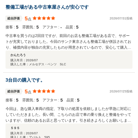
整備工場がある中古車屋さんが安心です
5
総合評価
2026/07/31投稿
点
5
5
‐
5
接客 :
雰囲気 :
アフター :
品質 :
中古車を買うのは2回目ですが、前回のお店も整備工場がある店で、サポー
トが充実しておりました。今回のサンク東京さんも整備工場が併設されてお
り、補償内容が独自の充実したものが用意されているので、安心して購入で
きました。
かんたろう
購入年月：
2026/07
購入した車：メルセデス・ベンツ SLC
3台目の購入です。
5
総合評価
2026/07/25投稿
点
5
5
5
5
接客 :
雰囲気 :
アフター :
品質 :
今回は、急な購入車両の指定、下取りの処置を依頼しましたが早急に対応に
していただきました。長い間、こちらのお店で車の乗り換えと整備をやって
いますが、信頼のあるお店と思っています。引き続きよろしくお願いしま
す。
５９５
購入年月：
2026/07
購入した車：アバルト 595