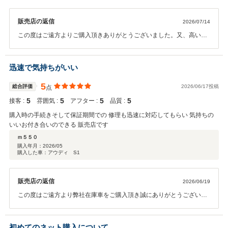
販売店の返信
2026/07/14
この度はご遠方よりご購入頂きありがとうございました。又、高い評
価を頂き重ねて御礼申し上げます。今後もカーライフを楽しんでいた
だけるよう、精一杯サポートをさせて頂きます。これからも末永いお
付き合いの程、何卒宜しくお願い申し上げます。
迅速で気持ちがいい
5
総合評価
2026/06/17投稿
点
5
5
5
5
接客 :
雰囲気 :
アフター :
品質 :
購入時の手続きそして保証期間での 修理も迅速に対応してもらい 気持ちの
いいお付き合いのできる 販売店です
ｍ５５０
購入年月：
2026/05
購入した車：アウディ S1
販売店の返信
2026/06/19
この度はご遠方より弊社在庫車をご購入頂き誠にありがとうございま
す。又、高評価を頂きありがとうございました。距離は御座いますが
何か御座いましたらいつでもお気軽にご連絡下さい。この度は誠にあ
りがとうございました。
初めてのネット購入について