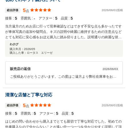
5
総合評価
2026/06/01投稿
点
5
‐
5
5
接客 :
雰囲気 :
アフター :
品質 :
当方遠方のためお店に行って現車確認などはできず不安な点も多かったです
が車体写真の追加や疑問点、キズの説明や綺麗に維持するための注意点など
とても対応に安心感をおぼえ購入に踏み切りました。説明通りの綺麗な状態
で大変満足しています。 また納車後も質問に対して素早く対応して頂けるの
わさび
で今後も末永くお付き合いさせて頂きたいと思いました
購入年月：
2026/05
購入した車：ロータス エリーゼ
販売店の返信
2026/06/03
ご投稿ありがとうございます。この度はご遠方より弊社在庫車をお選
び頂き誠にありがとうございました。又、高評価を頂きありがとうご
ざいます。距離はございますが、今後も安心して楽しんでお乗りいた
だけるようできる限りのお手伝いをさせて頂ければと思います。今後
清潔な店舗と丁寧な対応
ともどうぞ宜しくお願い致します。
5
総合評価
2026/06/01投稿
点
5
5
5
5
接客 :
雰囲気 :
アフター :
品質 :
はじめの問い合わせから購入までとても親切で丁寧な対応でした。初めての
外車購入なので分からないことが多い中一つ一つを分かりやすく説明して頂