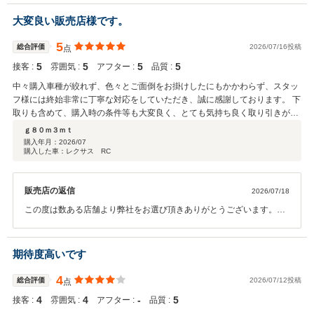
限サポートをさせて頂きます。いつでも弊社へご相談ください。今後
とも宜しくお願い致します。
大変良い販売店様です。
5
総合評価
2026/07/16投稿
点
5
5
5
5
接客 :
雰囲気 :
アフター :
品質 :
中々購入車種が絞れず、色々とご面倒をお掛けしたにもかかわらず、スタッ
フ様には終始非常に丁寧な対応をしていただき、誠に感謝しております。 下
取りも含めて、購入時の条件等も大変良く、とても気持ち良く取り引きがで
きました。 納車までの段取りも手早く進めていただき、車も素晴らしい状態
ｇ８０ｍ３ｍｔ
で、何一つ不満は無く大変満足しております。 ロータスやTVR等も普通に扱
購入年月：
2026/07
購入した車：レクサス RC
われているので、敷居が高いのではと勝手に思っていましたが、全くそんな
ことはありませんでした。 今後の整備についても安心してお任せできる、大
変素晴らしい販売店様です。
販売店の返信
2026/07/18
この度は数ある店舗より弊社をお選び頂きありがとうございます。
又、高評価を頂戴しありがとうございました。 ご不便無く安心してお
乗り頂けるようお手伝いをさせて頂ければと思っております。今後と
もどうぞ宜しくお願いいたします。この度は誠にありがとうございま
期待度高いです
した。
4
総合評価
2026/07/12投稿
点
4
4
‐
5
接客 :
雰囲気 :
アフター :
品質 :