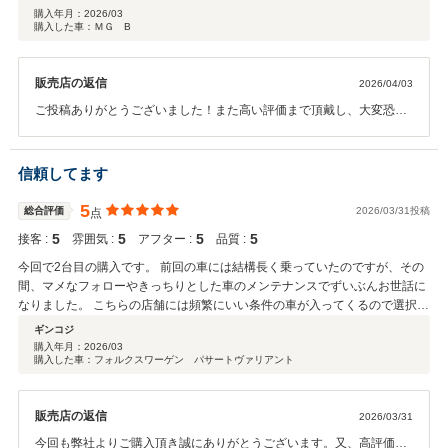
いただきとても助かりました。
購入年月：
2026/03
購入した車：ＭＧ B
販売店の返信
2026/04/03
ご投稿ありがとうございました！また高い評価まで頂戴し、大変恐縮
でございます。遠方よりお問い合わせを頂戴し、現車確認が難しいな
ど、ご不安もあったと思いますが、気に入って頂いたお車ですから、
これからの楽しいカーライフを安全にお送り頂けるように、遠方でも
信頼してます
最大限サポートをさせて頂きます。いつでも弊社へご相談ください。
今後とも宜しくお願い致します。
5
総合評価
2026/03/31投稿
点
5
5
5
5
接客 :
雰囲気 :
アフター :
品質 :
今回で2台目の購入です。 前回の車には結構長く乗っていたのですが、その
間、マメなフォローやきっちりとした車のメンテナンスでずいぶんお世話に
なりました。 こちらの店舗には頻繁にいい条件の車が入ってくるので選択肢
も豊富で訪問する度に楽しみがあります。 担当の方もとても知識が豊富で、
ギンコジ
メリットとデメリットをはっきりと教えてくださり、そのお陰で安心して車
購入年月：
2026/03
購入した車：フォルクスワーゲン パサートヴァリアント
の選択ができました。 今後も長くお付き合いさせて頂きたいと思っていま
す。
販売店の返信
2026/03/31
今回も弊社よりご購入頂き誠にありがとうございます。又、高評価を