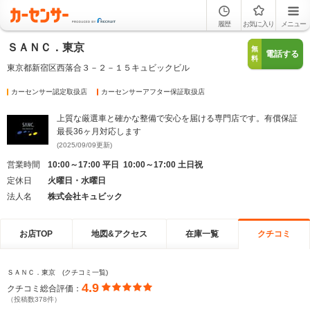
履歴
お気に入り
メニュー
ＳＡＮＣ．東京
無
電話する
料
東京都新宿区西落合３－２－１５キュビックビル
カーセンサー認定取扱店
カーセンサーアフター保証取扱店
上質な厳選車と確かな整備で安心を届ける専門店です。有償保証
最長36ヶ月対応します
(2025/09/09更新)
営業時間
10:00～17:00 平日 10:00～17:00 土日祝
定休日
火曜日・水曜日
法人名
株式会社キュビック
お店TOP
地図&アクセス
在庫一覧
クチコミ
ＳＡＮＣ．東京 (クチコミ一覧)
4.9
クチコミ総合評価：
（投稿数378件）