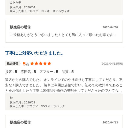
カトキチ
購入年月：
2026/04
購入した車：アルファ ロメオ ステルヴィオ
販売店の返信
2026/04/30
ご投稿ありがとうございました！とても気に入って頂いたお車ですか
ら、これからの楽しいカーライフを安全にお送り頂けるように、遠方
でも最大限サポートをさせて頂きます。いつでも弊社へご相談くださ
い。今後とも宜しくお願い致します。
丁寧にご対応いただきました。
5
総合評価
2026/04/12投稿
点
5
5
5
5
接客 :
雰囲気 :
アフター :
品質 :
遠方からの購入でした。 オンラインでのやり取りも丁寧にしてくださり、不
安なく購入できました。 納車は今回は店舗で行い、初めての欧州車であるこ
とをお伝えしたら丁寧に装備品や操作の説明をしてくださったのでとても助
かりました。
わ
購入年月：
2026/03
購入した車：アウディ S5スポーツバック
販売店の返信
2026/04/13