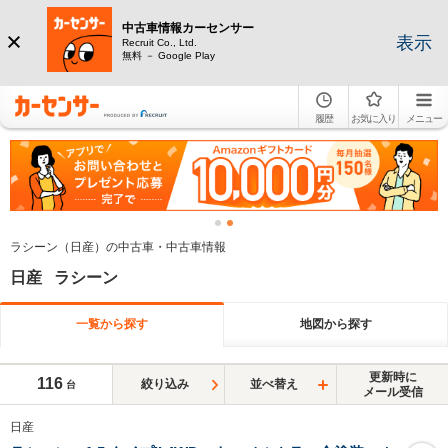
中古車情報カーセンサー
表示
Recruit Co., Ltd.
無料 － Google Play
履歴
お気に入り
メニュー
ラシーン（日産）の中古車・中古車情報
日産 ラシーン
一覧から探す
地図から探す
更新時に
116
絞り込み
並べ替え
台
メール受信
日産