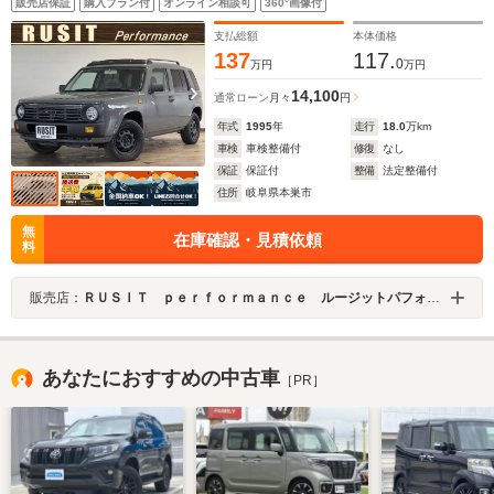
販売店保証
購入プラン付
オンライン相談可
360°画像付
イヤカバー 前後バンパーマッドブラック塗装 1DIN
オーディオ
支払総額
本体価格
137
117.
0
万円
万円
14,100
通常ローン
月々
円
年式
1995
年
走行
18.0
万km
車検
車検整備付
修復
なし
保証
保証付
整備
法定整備付
住所
岐阜県本巣市
無
在庫確認・見積依頼
料
販売店：
ＲＵＳＩＴ ｐｅｒｆｏｒｍａｎｃｅ ルージットパフォーマンス
あなたにおすすめの中古車
［PR］