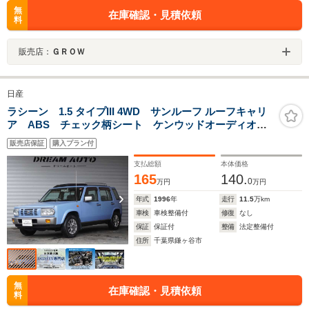
無
在庫確認・見積依頼
料
販売店：
ＧＲＯＷ
日産
ラシーン 1.5 タイプIII 4WD サンルーフ ルーフキャリ
ア ABS チェック柄シート ケンウッドオーディオ
デジタルインナーミラー スペアタイヤキャリア
販売店保証
購入プラン付
1500cc
支払総額
本体価格
165
140.
0
万円
万円
年式
1996
年
走行
11.5
万km
車検
車検整備付
修復
なし
保証
保証付
整備
法定整備付
住所
千葉県鎌ヶ谷市
無
在庫確認・見積依頼
料