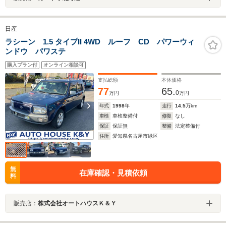
日産
ラシーン 1.5 タイプII 4WD ルーフ CD パワーウィ
ンドウ パワステ
購入プラン付
オンライン相談可
支払総額
本体価格
77
65.
0
万円
万円
年式
1998
年
走行
14.5
万km
車検
車検整備付
修復
なし
保証
保証無
整備
法定整備付
住所
愛知県名古屋市緑区
無
在庫確認・見積依頼
料
販売店：
株式会社オートハウスＫ＆Ｙ