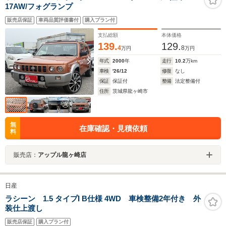
17AW/フォグランプ
販売店保証
車両品質評価書付
購入プラン付
支払総額
本体価格
139.
129.
4
8
万円
万円
年式
2000
年
走行
10.2
万km
車検
'26/12
修復
なし
保証
保証付
整備
法定整備付
住所
茨城県龍ヶ崎市
無
在庫確認・見積依頼
料
販売店：
アップル龍ヶ崎店
日産
ラシーン 1.5 タイプI B仕様 4WD 車検整備2年付き 外
装仕上渡し
販売店保証
購入プラン付