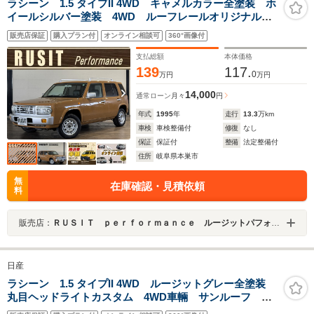
ラシーン 1.5 タイプII 4WD キャメルカラー全塗装 ホ
イールシルバー塗装 4WD ルーフレールオリジナルエ
ンブレム 角目ヘッドライトカスタム オレンジコーナ
販売店保証
購入プラン付
オンライン相談可
360°画像付
ーレンズ シートカバー 1DINオーディオ
支払総額
本体価格
139
117.
0
万円
万円
14,000
通常ローン
月々
円
年式
1995
年
走行
13.3
万km
車検
車検整備付
修復
なし
保証
保証付
整備
法定整備付
住所
岐阜県本巣市
無
在庫確認・見積依頼
料
販売店：
ＲＵＳＩＴ ｐｅｒｆｏｒｍａｎｃｅ ルージットパフォーマンス
日産
ラシーン 1.5 タイプII 4WD ルージットグレー全塗装
丸目ヘッドライトカスタム 4WD車輛 サンルーフ 木
目調パネル YOKOHAMAタイヤ 背面タイヤ 背面タ