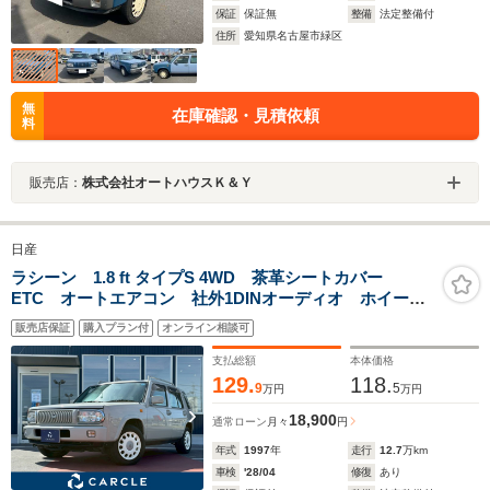
保証
保証無
整備
法定整備付
住所
愛知県名古屋市緑区
無
在庫確認・見積依頼
料
販売店：
株式会社オートハウスＫ＆Ｙ
日産
ラシーン 1.8 ft タイプS 4WD 茶革シートカバー
ETC オートエアコン 社外1DINオーディオ ホイール
キャップ 電動格納ミラー ウッド調インパネ リア背
販売店保証
購入プラン付
オンライン相談可
面スペアアイヤ
支払総額
本体価格
129.
118.
9
5
万円
万円
18,900
通常ローン
月々
円
年式
1997
年
走行
12.7
万km
車検
'28/04
修復
あり