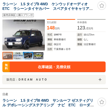
ラシーン 1.5 タイプII 4WD ケンウッドオーディオ
ETC ラシーンタイヤカバー スペアタイヤキャリア
ルーフレール ダンロップタイヤ 1500CC 4WD
販売店保証
購入プラン付
支払総額
本体価格
148
123.
0
万円
万円
年式
1997
年
走行
13.1
万km
車検
車検整備付
修復
なし
保証
保証付
整備
法定整備付
住所
千葉県鎌ヶ谷市
無
在庫確認・見積依頼
料
販売店：
ＤＲＥＡＭ ＡＵＴＯ
日産
ラシーン 1.5 タイプIII 4WD サンルーフ ゼスティグリ
ル デポレーシングステアリング ナビ ETC ローダウ