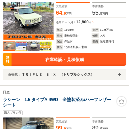
支払総額
本体価格
64.
55.
9
9
万円
万円
12,800
通常ローン
月々
円
年式
1995
年
走行
16.0
万km
車検
車検整備付
修復
あり
保証
保証付
整備
法定整備付
住所
北海道札幌市北区
無
在庫確認・見積依頼
料
販売店：
ＴＲＩＰＬＥ ＳＩＸ （トリプルシックス）
日産
ラシーン 1.5 タイプA 4WD 全塗装済み/ハーフレザー
シート
購入プラン付
支払総額
本体価格
99.
89.
9
9
万円
万円