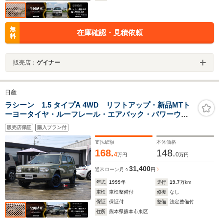
無
在庫確認・見積依頼
料
販売店：
ゲイナー
日産
ラシーン 1.5 タイプA 4WD リフトアップ・新品MTト
ーヨータイヤ・ルーフレール・エアバック・パワーウィ
ンドウ
販売店保証
購入プラン付
支払総額
本体価格
168.
148.
4
0
万円
万円
31,400
通常ローン
月々
円
年式
1999
年
走行
19.7
万km
車検
車検整備付
修復
なし
保証
保証付
整備
法定整備付
住所
熊本県熊本市東区