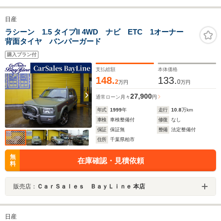
日産
ラシーン 1.5 タイプII 4WD ナビ ETC 1オーナー
背面タイヤ バンパーガード
購入プラン付
支払総額
本体価格
148.
133.
2
0
万円
万円
27,900
通常ローン
月々
円
年式
1999
年
走行
10.8
万km
車検
車検整備付
修復
なし
保証
保証無
整備
法定整備付
住所
千葉県柏市
無
在庫確認・見積依頼
料
販売店：
ＣａｒＳａｌｅｓ ＢａｙＬｉｎｅ 本店
日産