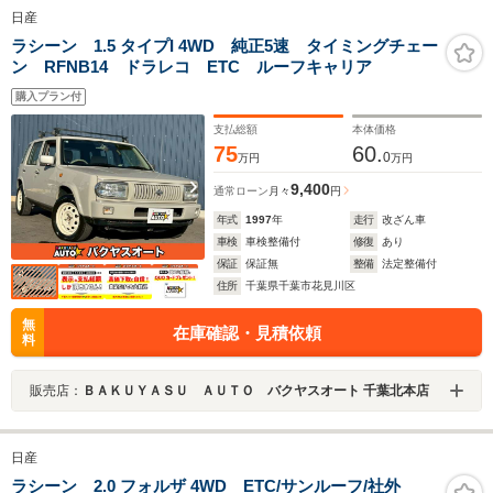
日産
ラシーン 1.5 タイプI 4WD 純正5速 タイミングチェー
ン RFNB14 ドラレコ ETC ルーフキャリア
購入プラン付
支払総額
本体価格
75
60.
0
万円
万円
9,400
通常ローン
月々
円
年式
1997
年
走行
改ざん車
車検
車検整備付
修復
あり
保証
保証無
整備
法定整備付
住所
千葉県千葉市花見川区
無
在庫確認・見積依頼
料
販売店：
ＢＡＫＵＹＡＳＵ ＡＵＴＯ バクヤスオート 千葉北本店
日産
ラシーン 2.0 フォルザ 4WD ETC/サンルーフ/社外