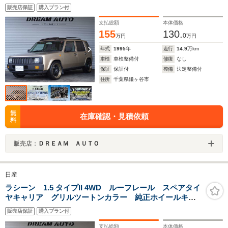
ン ゴールド塗装 ステルスレーシング17インチホイー
販売店保証
購入プラン付
ル 1500CC
支払総額
本体価格
155
130.
0
万円
万円
年式
1995
年
走行
14.9
万km
車検
車検整備付
修復
なし
保証
保証付
整備
法定整備付
住所
千葉県鎌ヶ谷市
無
在庫確認・見積依頼
料
販売店：
ＤＲＥＡＭ ＡＵＴＯ
日産
ラシーン 1.5 タイプII 4WD ルーフレール スペアタイ
ヤキャリア グリルツートンカラー 純正ホイールキャ
ップ 1500CC
販売店保証
購入プラン付
支払総額
本体価格