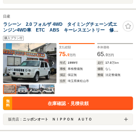
日産
ラシーン 2.0 フォルザ 4WD タイミングチェーン式エ
ンジン4WD車 ETC ABS キーレスエントリー 修復
歴 無しルーフレールアルミホイール 運転席エアバッ
購入プラン付
グ 助手席エアバッグ 社外 ナービワンセグTV
支払総額
本体価格
75.
65.
9
9
万円
万円
年式
1999
年
走行
17.0
万km
車検
車検整備無
修復
なし
保証
保証無
整備
法定整備無
住所
埼玉県東松山市
無
在庫確認・見積依頼
料
販売店：
ニッポンオート ＮＩＰＰＯＮ ＡＵＴＯ