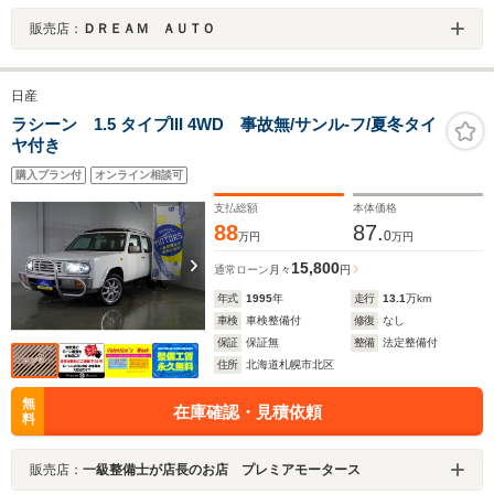
販売店：
ＤＲＥＡＭ ＡＵＴＯ
日産
ラシーン 1.5 タイプIII 4WD 事故無/サンル-フ/夏冬タイ
ヤ付き
購入プラン付
オンライン相談可
支払総額
本体価格
88
87.
0
万円
万円
15,800
通常ローン
月々
円
年式
1995
年
走行
13.1
万km
車検
車検整備付
修復
なし
保証
保証無
整備
法定整備付
住所
北海道札幌市北区
無
在庫確認・見積依頼
料
販売店：
一級整備士が店長のお店 プレミアモータース