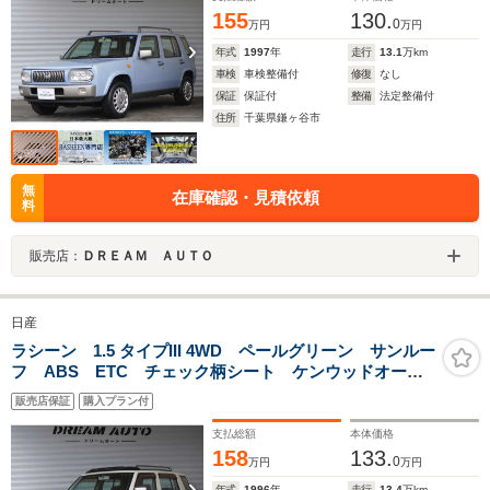
155
130.
0
万円
万円
年式
1997
年
走行
13.1
万km
車検
車検整備付
修復
なし
保証
保証付
整備
法定整備付
住所
千葉県鎌ヶ谷市
無
在庫確認・見積依頼
料
販売店：
ＤＲＥＡＭ ＡＵＴＯ
日産
ラシーン 1.5 タイプIII 4WD ペールグリーン サンルー
フ ABS ETC チェック柄シート ケンウッドオーデ
ィオ スペアタイヤキャリア ルーフレール 1500CC
販売店保証
購入プラン付
支払総額
本体価格
158
133.
0
万円
万円
年式
1996
年
走行
13.4
万km