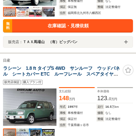
車検
車検整備付
修復
なし
保証
保証無
整備
法定整備付
住所
福岡県北九州市八幡西区
無
在庫確認・見積依頼
料
販売店：
ＴＡＸ馬場山 （有）ビッグバン
日産
ラシーン 1.8 ft タイプS 4WD サンルーフ ウッドパネ
ル シートカバー ETC ルーフレール スペアタイヤキ
ャリア スペアタイヤカバー ニッサンアルミ 1800CC
販売店保証
購入プラン付
支払総額
本体価格
148
123.
0
万円
万円
年式
1997
年
走行
16.5
万km
車検
車検整備付
修復
なし
保証
保証付
整備
法定整備付
住所
千葉県鎌ヶ谷市