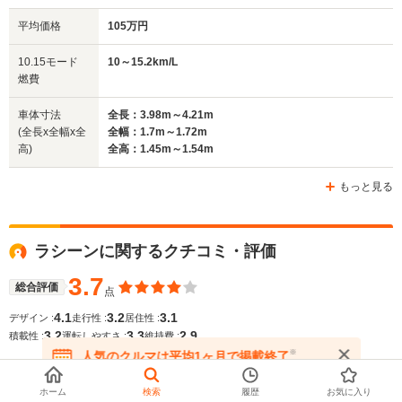
排気量
1973～2825cc
987cc
987cc
平均価格
105万円
駆動方式
FR
FF
FF
10.15モード
10～15.2km/L
燃費
車体寸法
全長：3.98m～4.21m
(全長x全幅x全
全幅：1.7m～1.72m
高)
全高：1.45m～1.54m
もっと見る
ラシーンに関するクチコミ・評価
3.7
総合評価
点
4.1
3.2
3.1
デザイン :
走行性 :
居住性 :
3.2
3.3
2.9
積載性 :
運転しやすさ :
維持費 :
※
人気のクルマは平均1ヶ月で掲載終了
在庫が無くなる前にお問い合わせください
評価の高いレビュー・評判
ホーム
検索
履歴
お気に入り