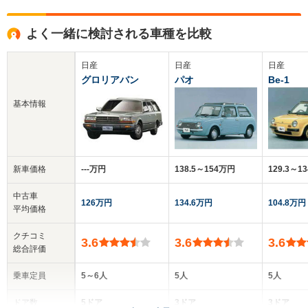
よく一緒に検討される車種を比較
日産
日産
日産
グロリアバン
パオ
Be-1
基本情報
新車価格
‐‐‐万円
138.5～154万円
129.3～1
中古車
126万円
134.6万円
104.8万円
平均価格
クチコミ
3.6
3.6
3.6
総合評価
乗車定員
5～6人
5人
5人
ドア数
5ドア
3ドア
3ドア