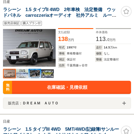
日産
ラシーン 1.5 タイプII 4WD 2年車検 法定整備 ウッ
ドパネル carrozzeriaオーディオ 社外アルミ ルーフ
レール スペアタイヤキャリア 1500CC
販売店保証
購入プラン付
支払総額
本体価格
138
113.
0
万円
万円
年式
1997
年
走行
14.5
万km
車検
車検整備付
修復
なし
保証
保証付
整備
法定整備付
住所
千葉県鎌ヶ谷市
無
在庫確認・見積依頼
料
販売店：
ＤＲＥＡＭ ＡＵＴＯ
日産
ラシーン 1.5 タイプIII 4WD 5MT/4WD/記録簿/サンルー