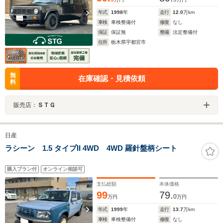
年式
1998
年
走行
12.0
万km
車検
車検整備付
修復
なし
保証
保証無
整備
法定整備付
住所
栃木県宇都宮市
無
在庫確認・見積依頼
料
販売店：
ＳＴＧ
日産
ラシーン 1.5 タイプII 4WD 4WD 羅針盤柄シート
購入プラン付
オンライン相談可
支払総額
本体価格
99
79.
0
万円
万円
年式
1999
年
走行
13.7
万km
車検
車検整備付
修復
なし