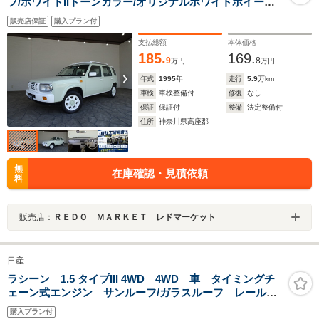
フ/ホワイトIIトーンカラー/オリジナルホワイトホイール/
新品ナビTV/前後ドライブレコーダー/ルーフレール/エア
販売店保証
購入プラン付
コン/パワステ/パワーウィンドウ/エアバッグ/
支払総額
本体価格
185.
169.
9
8
万円
万円
年式
1995
年
走行
5.9
万km
車検
車検整備付
修復
なし
保証
保証付
整備
法定整備付
住所
神奈川県高座郡
無
在庫確認・見積依頼
料
販売店：
ＲＥＤＯ ＭＡＲＫＥＴ レドマーケット
日産
ラシーン 1.5 タイプIII 4WD 4WD 車 タイミングチ
ェーン式エンジン サンルーフ/ガラスルーフ レール
アルミホイール
購入プラン付