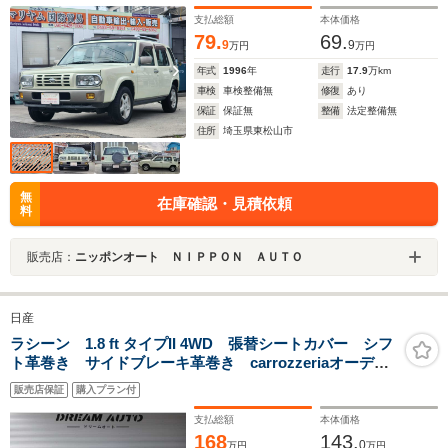
支払総額
本体価格
79.
69.
9
9
万円
万円
年式
1996
年
走行
17.9
万km
車検
車検整備無
修復
あり
保証
保証無
整備
法定整備無
住所
埼玉県東松山市
無
在庫確認・見積依頼
料
販売店：
ニッポンオート ＮＩＰＰＯＮ ＡＵＴＯ
日産
ラシーン 1.8 ft タイプII 4WD 張替シートカバー シフ
ト革巻き サイドブレーキ革巻き carrozzeriaオーディ
オ ルーフレール スペアタイヤキャリア ニッサン
販売店保証
購入プラン付
ホイールキャップ 1800CC
支払総額
本体価格
168
143.
0
万円
万円