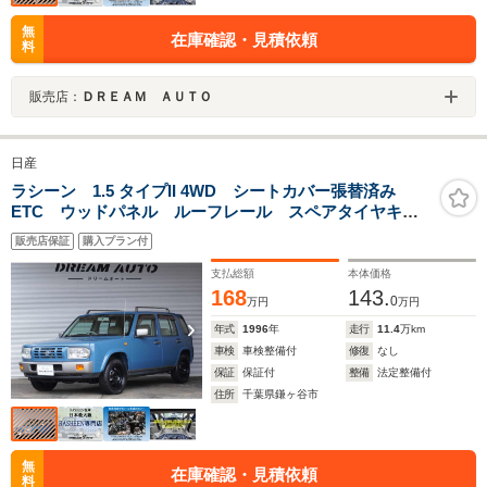
無
在庫確認・見積依頼
料
販売店：
ＤＲＥＡＭ ＡＵＴＯ
日産
ラシーン 1.5 タイプII 4WD シートカバー張替済み
ETC ウッドパネル ルーフレール スペアタイヤキャ
リア タイヤカバー 1500CC
販売店保証
購入プラン付
支払総額
本体価格
168
143.
0
万円
万円
年式
1996
年
走行
11.4
万km
車検
車検整備付
修復
なし
保証
保証付
整備
法定整備付
住所
千葉県鎌ヶ谷市
無
在庫確認・見積依頼
料