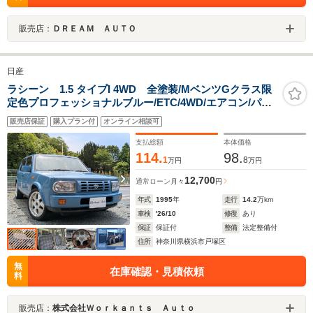
販売店：
ＤＲＥＡＭ ＡＵＴＯ
日産
ラシーン 1.5 タイプI 4WD 全塗装/MベンツGクラス限
定色プロフェッショナルブルー/ETC/4WD/エアコン/パワ
ーウィンドウ/チェック柄/試乗可 全国対応 ビデオ通話で
販売店保証
購入プラン付
オンライン相談可
確認可
支払総額
本体価格
114.
98.
1
8
万円
万円
12,700
通常ローン
月々
円
年式
1995
年
走行
14.2
万km
車検
'26/10
修復
あり
保証
保証付
整備
法定整備付
住所
神奈川県横浜市戸塚区
無
在庫確認・見積依頼
料
販売店：
株式会社Ｗｏｒｋａｎｔｓ Ａｕｔｏ