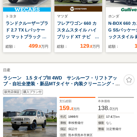
トヨタ
マツダ
ホンダ
ランドクルーザープラ
フレアワゴン 660 カ
N-BOX 660
ド 2.7 TX Lパッケー
スタムスタイル ハイ
G SSパッケー
ジ マットブラック エ
ブリッド XT ナビ 全
ックスタイル 
ディション 4WD サン
方位カメラ ETC 衝
ナビ
499
129
総額：
.9
万円
総額：
.8
万円
総額：
ルーフ/ディスプレイ
突軽減 前後コーナー
(TV/AM/FM/C
オーディオ+ナビ/トヨ
センサー 両側パワー
バックカメラ
タセーフティセンス/
スライドドア クルー
ワースライド
日産
エアーシート 前席/マ
ズコントロール シー
テアリングス
ルチテレインモニタ
トヒーター 後席ロー
LED フォ
ラシーン 1.5 タイプIII 4WD サンルーフ・リフトアッ
プ・自社全塗装・新品MTタイヤ・内装クリーニング・エ
ー/車線逸脱防止支援
ル式サンシェード パ
スマートキー
アバック・パワーウィンドウ・背面タイヤ
システム/シート 合皮/
ドルシフト アイドリ
ロアマット 
販売店保証
購入プラン付
ドライブレコーダー
ングストップ スマー
ザー
支払総額
本体価格
前後
トキー
159.
138.
8
0
万円
万円
年式
1995
年
走行
17.6
万km
車検
車検整備付
修復
なし
保証
保証付
整備
法定整備付
住所
熊本県熊本市東区