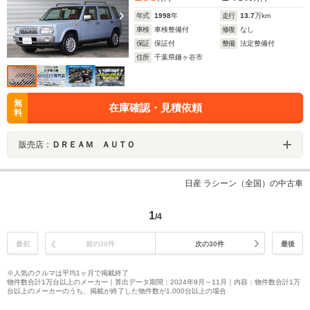
年式
1998
年
走行
13.7
万km
車検
車検整備付
修復
なし
保証
保証付
整備
法定整備付
住所
千葉県鎌ヶ谷市
無
在庫確認・見積依頼
料
販売店：
ＤＲＥＡＭ ＡＵＴＯ
日産 ラシーン（全国）の中古車
1
/4
最初
前の30件
次の30件
最後
※人気のクルマは平均1ヶ月で掲載終了
物件数合計1万台以上のメーカー｜算出データ期間：2024年9月～11月｜内容：物件数合計1万
台以上のメーカーのうち、掲載が終了した物件数が1,000台以上の場合