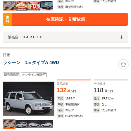
保証
保証付
整備
法定整備付
住所
滋賀県愛知郡
無
在庫確認・見積依頼
料
販売店：
ＣＡＲＣＬＥ
日産
ラシーン 1.5 タイプA 4WD
販売店保証
オンライン相談可
支払総額
本体価格
132.
118.
6
0
万円
万円
年式
1999
年
走行
15.7
万km
車検
車検整備付
修復
なし
保証
保証付
整備
法定整備付
住所
岐阜県羽島郡