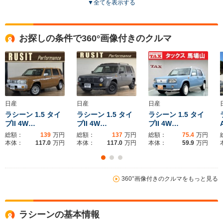
▼
全てを表示する
全高
全高
全
1.52m～1.53m
1.48m
1
お探しの条件で360°画像付きのクルマ
全幅
全幅
全
サイズ
1.69m
1.57m
1.
全長
全長
(全長x全幅x全高)
4.69m
3.74m
3.
日産
日産
日産
ラシーン 1.5 タイ
ラシーン 1.5 タイ
ラシーン 1.5 タイ
プII 4W…
プII 4W…
プII 4W…
ホイールベース
ホイールベース
ホイー
-m
-m
総額：
139
万円
総額：
137
万円
総額：
75.4
万円
本体：
117.0
万円
本体：
117.0
万円
本体：
59.9
万円
360°画像付きのクルマをもっと見る
WLTCモード
-
-
-
燃費
ラシーンの基本情報