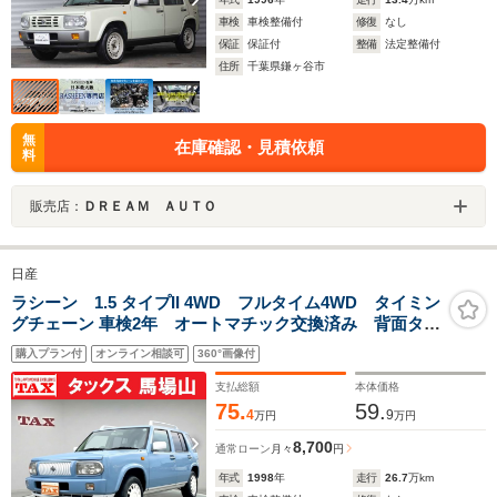
車検
車検整備付
修復
なし
保証
保証付
整備
法定整備付
住所
千葉県鎌ヶ谷市
無
在庫確認・見積依頼
料
販売店：
ＤＲＥＡＭ ＡＵＴＯ
日産
ラシーン 1.5 タイプII 4WD フルタイム4WD タイミン
グチェーン 車検2年 オートマチック交換済み 背面タイ
ヤ ルーフレール 赤レザー調シートカバー キーレ
購入プラン付
オンライン相談可
360°画像付
ス ドアバイザー フロアマット
支払総額
本体価格
75.
59.
4
9
万円
万円
8,700
通常ローン
月々
円
年式
1998
年
走行
26.7
万km