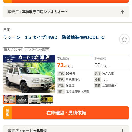
販売店：
車買取専門店シマオカオート
日産
ラシーン 1.5 タイプI 4WD 防錆塗装4WDCDETC
購入プラン付
オンライン相談可
支払総額
本体価格
73.
63.
8
8
万円
万円
年式
2000
年
走行
改ざん車
車検
車検整備付
修復
なし
保証
保証無
整備
法定整備付
住所
北海道札幌市東区
無
在庫確認・見積依頼
料
販売店：
カードゥ北海道