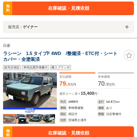
無
在庫確認・見積依頼
料
販売店：
ゲイナー
日産
ラシーン 1.5 タイプF 4WD /整備済・ETC付・シート
カバー・全塗装済
販売店保証
車両品質評価書付
購入プラン付
支払総額
本体価格
79.
70.
9
9
万円
万円
15,400
通常ローン
月々
円
年式
1995
年
走行
14.9
万km
車検
車検整備無
修復
あり
保証
保証付
整備
法定整備付
住所
茨城県土浦市
無
在庫確認・見積依頼
料