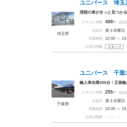
ユニバース 埼玉
理想の車がきっと見つかる
409
クチコミ件数
件
総合
第３水曜日
定休日
埼玉県
10:00 ～ 
営業時間
お店の情報
スタッフ
ユニバース 千葉
輸入車在庫250台！正規
255
クチコミ件数
件
総合
第３水曜日
定休日
千葉県
10:00 ～ 
営業時間
お店の情報
スタッフ