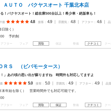
 ＡＵＴＯ バクヤスオート 千葉北本店
る！バクヤスオート！総在庫500台以上！希少車・絶版車も！
4.8
4.9
|
4.8
|
4.6
|
評価
接客：
雰囲気：
アフター：
品
祭日除く）
 18:00 予約制
アフター
フェア
買取
保証
整備
クチコミ
クー
ＯＲＳ （ビバモータース）
つ！」あの頃の思い出が蘇りますね 時間外も対応してますよ
5.0
5.0
|
4.9
|
4.9
|
価
接客：
雰囲気：
アフター：
品
年末年始を除く） 営業時間外でも対応可能です。
19:00
アフター
フェア
買取
保証
整備
クチコミ
クー