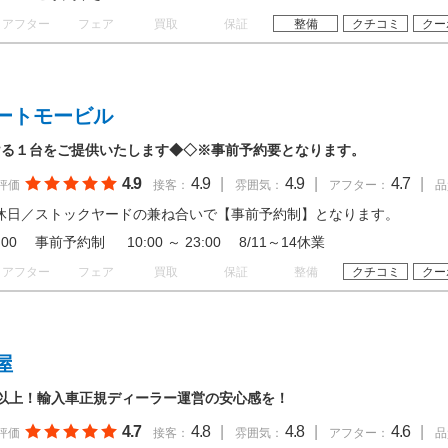
アフター
フェア
買取
保証
整備
クチコミ
クー
ートモービル
ける１台をご提供いたします◆◇※事前予約要となります。
4.9
4.9
|
4.9
|
4.7
|
評価
接客：
雰囲気：
アフター：
品
休日／ストックヤードの兼ね合いで【事前予約制】となります。
18:00 事前予約制 10:00 ～ 23:00 8/11～14休業
アフター
フェア
買取
保証
整備
クチコミ
クー
屋
0台以上！輸入車正規ディーラー運営の安心感を！
4.7
4.8
|
4.8
|
4.6
|
評価
接客：
雰囲気：
アフター：
品