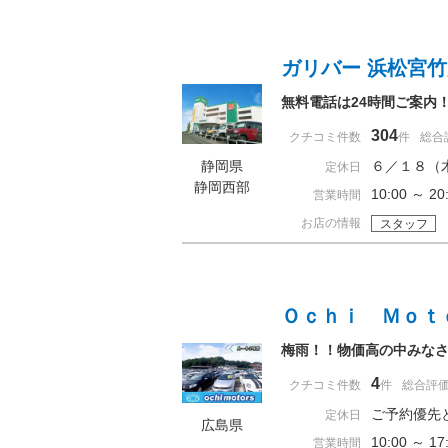
ガリバー 浜松宮
無料電話は24時間ご案内
304
クチコミ件数
件
総合
静岡県
６／１８（
定休日
静岡西部
10:00 ～
営業時間
お店の情報
スタッフ
Ｏｃｈｉ Ｍｏｔ
梅雨！！物価高の中みな
4
クチコミ件数
件
総合評
ご予約優先
定休日
広島県
10:00 ～
営業時間