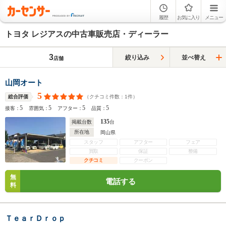
履歴
お気に入り
メニュー
トヨタ レジアスの中古車販売店・ディーラー
3
絞り込み
並べ替え
店舗
山岡オート
5
（クチコミ件数：
1
件）
総合評価
5
5
5
5
接客：
雰囲気：
アフター：
品質：
135
掲載台数
台
所在地
岡山県
スタッフ
アフター
フェア
買取
保証
整備
クチコミ
クーポン
無
電話する
料
ＴｅａｒＤｒｏｐ