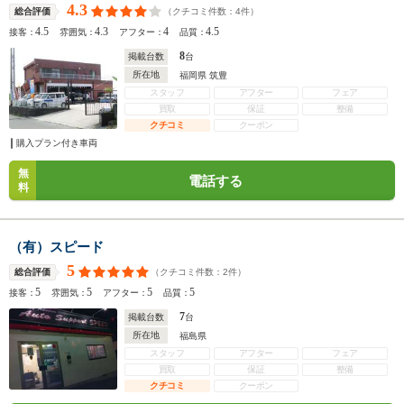
4.3
（クチコミ件数：
4
件）
総合評価
4.5
4.3
4
4.5
接客：
雰囲気：
アフター：
品質：
8
掲載台数
台
所在地
福岡県 筑豊
スタッフ
アフター
フェア
買取
保証
整備
クチコミ
クーポン
購入プラン付き車両
無
電話する
料
（有）スピード
5
（クチコミ件数：
2
件）
総合評価
5
5
5
5
接客：
雰囲気：
アフター：
品質：
7
掲載台数
台
所在地
福島県
スタッフ
アフター
フェア
買取
保証
整備
クチコミ
クーポン