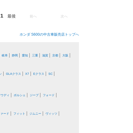
1
最後
前へ
次へ
ホンダ S600の中古車販売店トップへ
岐阜
静岡
愛知
三重
滋賀
京都
大阪
ン
GLAクラス
X7
Eクラス
SC
アウディ
ポルシェ
ジープ
フォード
ファード
フィット
ジムニー
ヴィッツ