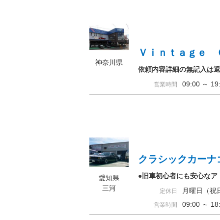
Ｖｉｎｔａｇｅ 
神奈川県
依頼内容詳細の無記入は
09:00 ～ 
営業時間
クラシックカーナ
●旧車初心者にも安心なア
愛知県
三河
月曜日（祝
定休日
09:00 ～ 
営業時間