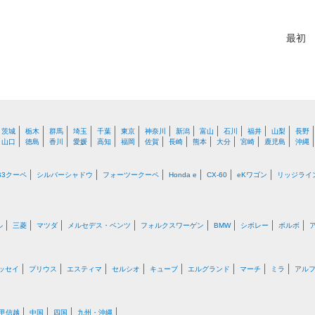
最初
茨城
栃木
群馬
埼玉
千葉
東京
神奈川
新潟
富山
石川
福井
山梨
長野
山口
徳島
香川
愛媛
高知
福岡
佐賀
長崎
熊本
大分
宮崎
鹿児島
沖縄
B3クーペ
シルバーシャドウ
フォーツークーペ
Honda e
CX-60
eKワゴン
リッジライ
ル
三菱
マツダ
メルセデス・ベンツ
フォルクスワーゲン
BMW
シボレー
ボルボ
ッセイ
プリウス
エスティマ
セルシオ
キューブ
エルグランド
マーチ
ミラ
アル
甲信越
中国
四国
九州・沖縄