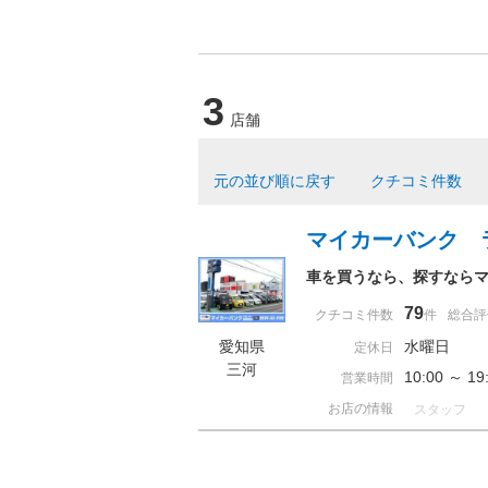
3
店舗
元の並び順に戻す
クチコミ件数
マイカーバンク 
車を買うなら、探すなら
79
クチコミ件数
件
総合評
愛知県
水曜日
定休日
三河
10:00 ～ 
営業時間
お店の情報
スタッフ