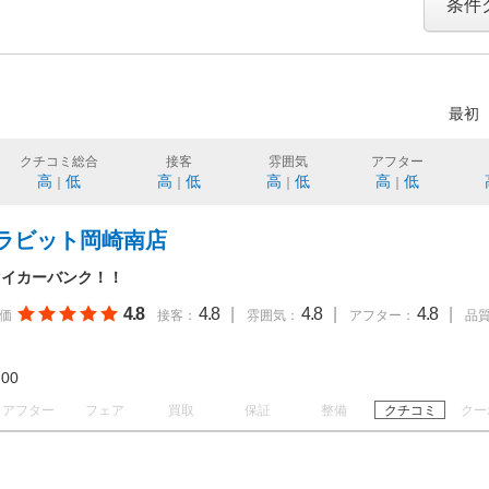
条件
最初
クチコミ総合
接客
雰囲気
アフター
高
低
高
低
高
低
高
低
｜
｜
｜
｜
ラビット岡崎南店
マイカーバンク！！
4.8
4.8
|
4.8
|
4.8
|
価
接客：
雰囲気：
アフター：
品
19:00
アフター
フェア
買取
保証
整備
クチコミ
クー