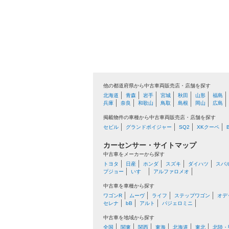
他の都道府県から中古車両販売店・店舗を探す
北海道
青森
岩手
宮城
秋田
山形
福島
兵庫
奈良
和歌山
鳥取
島根
岡山
広島
掲載物件の車種から中古車両販売店・店舗を探す
セビル
グランドボイジャー
SQ2
XKクーペ
カーセンサー・サイトマップ
中古車をメーカーから探す
トヨタ
日産
ホンダ
スズキ
ダイハツ
スバ
プジョー
いすゞ
アルファロメオ
中古車を車種から探す
ワゴンR
ムーヴ
ライフ
ステップワゴン
オデ
セレナ
bB
アルト
パジェロミニ
中古車を地域から探す
全国
関東
関西
東海
北海道
東北
北陸・