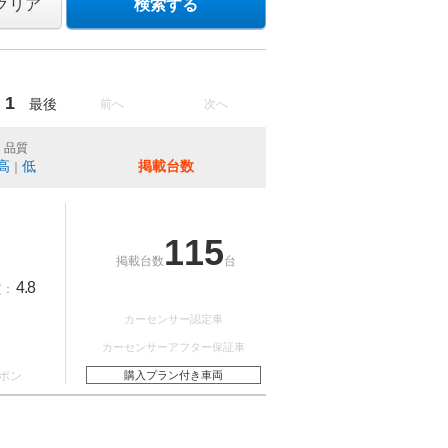
クリア
検索する
1
最後
前へ
次へ
品質
高
低
掲載台数
｜
115
掲載台数
台
4.8
質：
カーセンサー認定車
カーセンサーアフター保証車
ポン
購入プラン付き車両