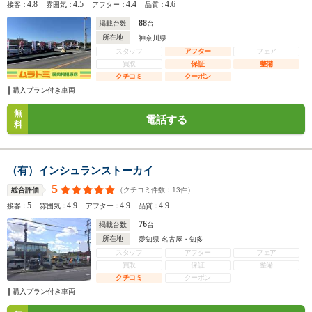
4.8
4.5
4.4
4.6
接客：
雰囲気：
アフター：
品質：
88
掲載台数
台
所在地
神奈川県
スタッフ
アフター
フェア
買取
保証
整備
クチコミ
クーポン
購入プラン付き車両
無
電話する
料
（有）インシュランストーカイ
5
（クチコミ件数：
13
件）
総合評価
5
4.9
4.9
4.9
接客：
雰囲気：
アフター：
品質：
76
掲載台数
台
所在地
愛知県 名古屋・知多
スタッフ
アフター
フェア
買取
保証
整備
クチコミ
クーポン
購入プラン付き車両