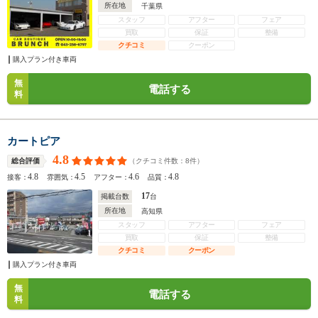
所在地
千葉県
スタッフ
アフター
フェア
買取
保証
整備
クチコミ
クーポン
購入プラン付き車両
無
電話する
料
カートピア
4.8
（クチコミ件数：
8
件）
総合評価
4.8
4.5
4.6
4.8
接客：
雰囲気：
アフター：
品質：
17
掲載台数
台
所在地
高知県
スタッフ
アフター
フェア
買取
保証
整備
クチコミ
クーポン
購入プラン付き車両
無
電話する
料