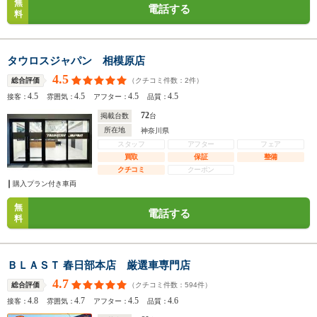
無
電話する
料
タウロスジャパン 相模原店
4.5
（クチコミ件数：
2
件）
総合評価
4.5
4.5
4.5
4.5
接客：
雰囲気：
アフター：
品質：
72
掲載台数
台
所在地
神奈川県
スタッフ
アフター
フェア
買取
保証
整備
クチコミ
クーポン
購入プラン付き車両
無
電話する
料
ＢＬＡＳＴ 春日部本店 厳選車専門店
4.7
（クチコミ件数：
594
件）
総合評価
4.8
4.7
4.5
4.6
接客：
雰囲気：
アフター：
品質：