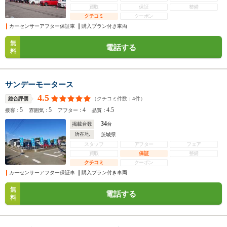
買取
保証
整備
クチコミ
クーポン
カーセンサーアフター保証車
購入プラン付き車両
無
電話する
料
サンデーモータース
4.5
（クチコミ件数：
4
件）
総合評価
5
5
4
4.5
接客：
雰囲気：
アフター：
品質：
34
掲載台数
台
所在地
茨城県
スタッフ
アフター
フェア
買取
保証
整備
クチコミ
クーポン
カーセンサーアフター保証車
購入プラン付き車両
無
電話する
料