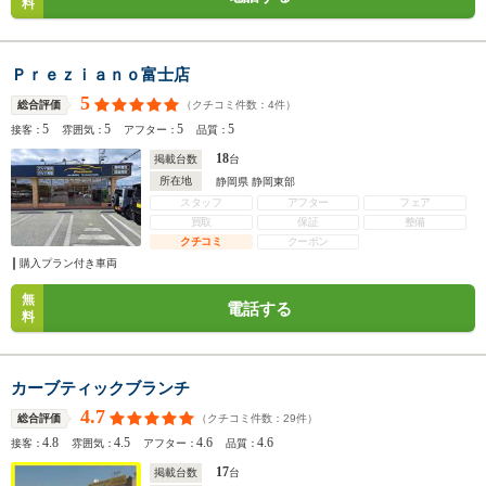
料
Ｐｒｅｚｉａｎｏ富士店
5
（クチコミ件数：
4
件）
総合評価
5
5
5
5
接客：
雰囲気：
アフター：
品質：
18
掲載台数
台
所在地
静岡県 静岡東部
スタッフ
アフター
フェア
買取
保証
整備
クチコミ
クーポン
購入プラン付き車両
無
電話する
料
カーブティックブランチ
4.7
（クチコミ件数：
29
件）
総合評価
4.8
4.5
4.6
4.6
接客：
雰囲気：
アフター：
品質：
17
掲載台数
台