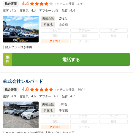
4.4
（クチコミ件数：
27
件）
総合評価
4.5
4.3
3.9
4.4
接客：
雰囲気：
アフター：
品質：
242
掲載台数
台
所在地
奈良県
スタッフ
アフター
フェア
買取
保証
整備
クチコミ
クーポン
購入プラン付き車両
無
電話する
料
株式会社シルバード
4.8
（クチコミ件数：
40
件）
総合評価
4.9
4.6
4.7
4.7
接客：
雰囲気：
アフター：
品質：
198
掲載台数
台
所在地
千葉県
スタッフ
アフター
フェア
買取
保証
整備
クチコミ
クーポン
カーセンサーアフター保証車
購入プラン付き車両