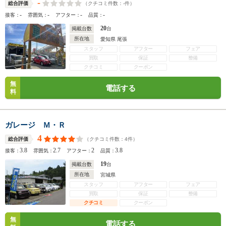
-
（クチコミ件数：
-
件）
総合評価
-
-
-
-
接客：
雰囲気：
アフター：
品質：
20
掲載台数
台
所在地
愛知県 尾張
スタッフ
アフター
フェア
買取
保証
整備
クチコミ
クーポン
無
電話する
料
ガレージ Ｍ・Ｒ
4
（クチコミ件数：
4
件）
総合評価
3.8
2.7
2
3.8
接客：
雰囲気：
アフター：
品質：
19
掲載台数
台
所在地
宮城県
スタッフ
アフター
フェア
買取
保証
整備
クチコミ
クーポン
無
電話する