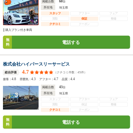
60
掲載台数
台
所在地
埼玉県
スタッフ
アフター
フェア
買取
保証
整備
クチコミ
クーポン
購入プラン付き車両
無
電話する
料
株式会社ハイパースリーサービス
4.7
（クチコミ件数：
45
件）
総合評価
4.8
4.3
4.7
4.4
接客：
雰囲気：
アフター：
品質：
43
掲載台数
台
所在地
埼玉県
スタッフ
アフター
フェア
買取
保証
整備
クチコミ
クーポン
無
電話する
料