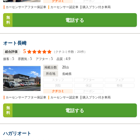
クチコミ
クーポン
カーセンサーアフター保証車
カーセンサー認定車
購入プラン付き車両
無
電話する
料
オート長崎
5
（クチコミ件数：
20
件）
総合評価
5
5
5
4.9
接客：
雰囲気：
アフター：
品質：
21
掲載台数
台
所在地
長崎県
スタッフ
アフター
フェア
買取
保証
整備
クチコミ
クーポン
カーセンサーアフター保証車
カーセンサー認定車
購入プラン付き車両
無
電話する
料
ハガリオート