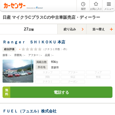
履歴
お気に入り
メニュー
日産 マイクラCプラスCの中古車販売店・ディーラー
27
絞り込み
並べ替え
店舗
Ｒａｎｇｅｒ ＳＨＩＫＯＫＵ 本店
-
（クチコミ件数：
-
件）
総合評価
-
-
-
-
接客：
雰囲気：
アフター：
品質：
956
掲載台数
台
所在地
愛媛県
スタッフ
アフター
フェア
買取
保証
整備
クチコミ
クーポン
無
電話する
料
ＦＵＥＬ（フュエル）株式会社