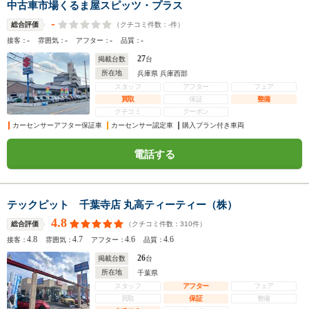
中古車市場くるま屋スピッツ・プラス
-
（クチコミ件数：
-
件）
総合評価
-
-
-
-
接客：
雰囲気：
アフター：
品質：
27
掲載台数
台
所在地
兵庫県 兵庫西部
スタッフ
アフター
フェア
買取
保証
整備
クチコミ
クーポン
カーセンサーアフター保証車
カーセンサー認定車
購入プラン付き車両
電話する
テックピット 千葉寺店 丸高ティーティー（株）
4.8
（クチコミ件数：
310
件）
総合評価
4.8
4.7
4.6
4.6
接客：
雰囲気：
アフター：
品質：
26
掲載台数
台
所在地
千葉県
スタッフ
アフター
フェア
買取
保証
整備