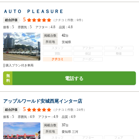
ＡＵＴＯ ＰＬＥＡＳＵＲＥ
5
（クチコミ件数：
9
件）
総合評価
5
5
4.8
4.8
接客：
雰囲気：
アフター：
品質：
42
掲載台数
台
所在地
茨城県
スタッフ
アフター
フェア
買取
保証
整備
クチコミ
クーポン
購入プラン付き車両
無
電話する
料
アップルワールド安城西尾インター店
5
（クチコミ件数：
24
件）
総合評価
5
4.9
4.9
4.9
接客：
雰囲気：
アフター：
品質：
37
掲載台数
台
所在地
愛知県 三河
スタッフ
アフター
フェア