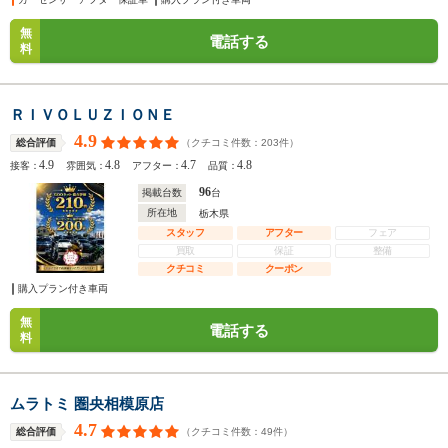
無
電話する
料
ＲＩＶＯＬＵＺＩＯＮＥ
4.9
（クチコミ件数：
203
件）
総合評価
4.9
4.8
4.7
4.8
接客：
雰囲気：
アフター：
品質：
96
掲載台数
台
所在地
栃木県
スタッフ
アフター
フェア
買取
保証
整備
クチコミ
クーポン
購入プラン付き車両
無
電話する
料
ムラトミ 圏央相模原店
4.7
（クチコミ件数：
49
件）
総合評価