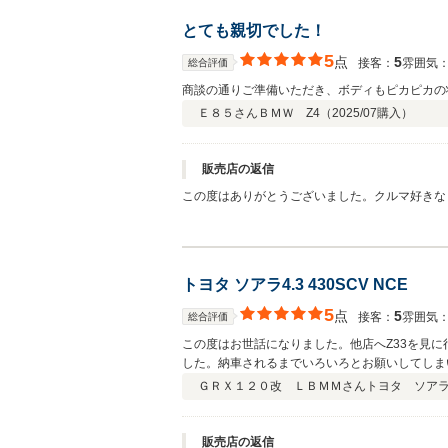
とても親切でした！
5
点
5
接客：
雰囲気
総合評価
商談の通りご準備いただき、ボディもピカピカの
Ｅ８５さん
ＢＭＷ Z4（
2025/07
購入）
販売店の返信
この度はありがとうございました。クルマ好きな
トヨタ ソアラ4.3 430SCV NCE
5
点
5
接客：
雰囲気
総合評価
この度はお世話になりました。他店へZ33を見
した。納車されるまでいろいろとお願いしてしま
思っています。この度はありがとうございました
ＧＲＸ１２０改 ＬＢＭＭさん
トヨタ ソアラ 
販売店の返信