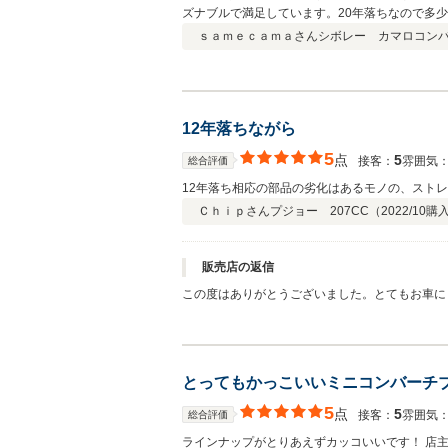
ズナブルで満足しています。20年落ちなので多
ｓａｍｅｃａｍａさん
シボレー カマロコン
12年落ちながら
5
点
5
接客：
雰囲気
総合評価
12年落ち相応の部品の劣化はあるモノの、スト
Ｃｈｉｐさん
プジョー 207CC（
2022/10
購
販売店の返信
この度はありがとうございました。とてもお車に
とってもかっこいいミニコンバーチ
5
点
5
接客：
雰囲気
総合評価
ラインナップがとりあえずカッコいいです！ 店