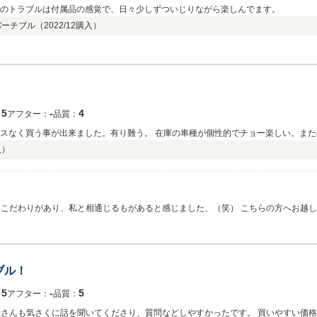
少のトラブルは付属品の感覚で、日々少しずついじりながら楽しんでます。
バーチブル（
2022/12
購入）
5
‐
4
：
アフター：
品質：
レスなく買う事が出来ました。有り難う。 在庫の車種が個性的でチョー楽しい。ま
入）
 こだわりがあり、私と相通じるもがあると感じました、（笑） こちらの方へお越
ブル！
5
‐
5
：
アフター：
品質：
主さんも気さくに話を聞いてくださり、質問などしやすかったです。 買いやすい価