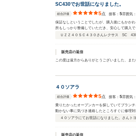
SC430でお世話になりました。
5
点
5
接客：
雰囲気
総合評価
保証なしということでしたが、購入後にもかかわ
所もしっかり整備していただき、安心して購入で
ざいました。
ＵＺＺ４０ＳＣ４３０さん
レクサス SC 430
販売店の返信
この度は遠方からありがとうございました、また
４０ソアラ
5
点
5
接客：
雰囲気
総合評価
乗りたかったオープンカーを探していてブランチ
動かない事に気づき連絡したところすぐに修理対
４０ソアラにてお世話になりました。さん
トヨ
販売店の返信