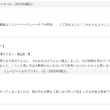
バーチブル（
2022/04
購入）
素敵なミニクーパーコンバーチブル即決、 、して頂きました！これからもよろしく
す！
5
5
5
：
アフター：
品質：
態でまず見せてもらい、それを仕上げてもらい購入しました。元の状態を見せてい
ました。こうした買い方は少数派かもしれないので参考にならないかもとも思いま
 ニュービートルカブリオレ LZ （
2022/02
購入）
げていただき、さらにブレーキオーバーホールや、オーディオ修理、非常に手のか
言ってしまったのにカーセンサーに出てる金額通りで追加費用も請求されず、本当にいい
時にも問題なかったのでお店のせいではありません。年式的にいつかは出る故障が
かってしまいましたが、急がされる事なく楽しみに待って頂き しかも代金も前金で
らも遊びに行かせてください！
様だと思ました、これからも車が大好きな者同士よろしくお願いいたします。 末永