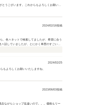
がとうございます。これからもよろしくお願いい
2024/02/16投稿
から、色々ネットで検索してましたが、希望に合う
色々話していましたが、とにかく車歴のすごいオ
合う車だったのですぐに買いたい気持ちではあり
で引き取っていただき、本当に救世主のようなオ
りたいと思いました。 今後とも末長くお付き合いし
2024/02/25
からもよろしくお願いいたしますね、
2023/06/03投稿
残念ながらショップ迄遠いので。。。価格もリー