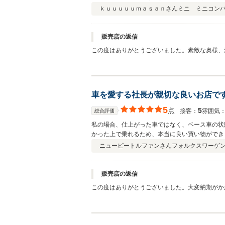
ｋｕｕｕｕｕｍａｓａｎさん
ミニ ミニコン
販売店の返信
この度はありがとうございました。素敵な奥様、
車を愛する社長が親切な良いお店で
5
点
5
接客：
雰囲気
総合評価
私の場合、仕上がった車ではなく、ベース車の状
かった上で乗れるため、本当に良い買い物ができ
点が皆さんの参考になればと投稿します。 お店にとっては、手間ばかりかかり大変だったでしょうに嫌な顔一つせず、大変親切な社長さんが、交換する屋根の色や、各部の修理方法
ニュービートルファンさん
フォルクスワーゲン
など希望を細かく聞いてくれて、その通りに仕上
ていただき、もちろん幌も新品になり、わがままを
落ちのトラブルが出ましたが、事前確認時も納車
販売店の返信
に直していただき、まさに神対応でした。 お話すればするほど、本当に車が好きなのだなと感じられる社長さんです。知識も正確で豊富と思いますし、いちクルマ好きとして、こう
この度はありがとうございました。大変納期がか
いう方と知り合えて良かったと思います。これか
（笑） マイカーに対する愛情も非常に熱いお客