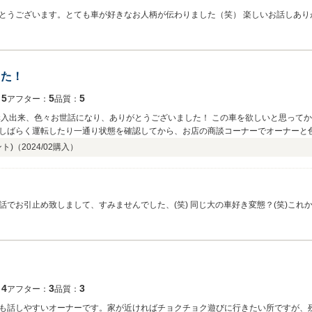
とうございます。とても車が好きなお人柄が伝わりました（笑） 楽しいお話しあり
した！
5
5
5
：
アフター：
品質：
を購入出来、色々お世話になり、ありがとうございました！ この車を欲しいと思って
しばらく運転したり一通り状態を確認してから、お店の商談コーナーでオーナーと
ばあっという間に１時間以上が経っていました。 もちろん車の状態も良く、希望に
ト)（
2024/02
購入）
して購入出来ると思い即購入に至りました。 また下取りの車もありましたが、高値
ています(^-^)/ 友達や知り合いに欲しい車種があれば、是非こちらでお世話にな
でお引止め致しまして、すみませんでした、(笑) 同じ大の車好き変態？(笑)これ
4
3
3
：
アフター：
品質：
も話しやすいオーナーです。家が近ければチョクチョク遊びに行きたい所ですが、