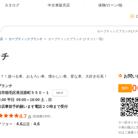
カタログ
中古車販売店
保険/ローン/他
カーブティックブランチ(クチ
店
カーブティックブランチ
カーブティックブランチ (クチコミ一覧)
ンチ
お問い
１？！遊べる車、おもろい車、懐かしい車、変な車、大好き社長！
0
ブランチ
無料
葉市稲毛区長沼原町５５０－１
MAP
8:00 平日 09:00～18:00 土．日
来店事前予約願います電話２０時まで受付
4.7
点
(投稿数29件)
※一部ダイヤ
4.6
4.6
アフター：
品質：
※車の購入に
せはご遠慮く