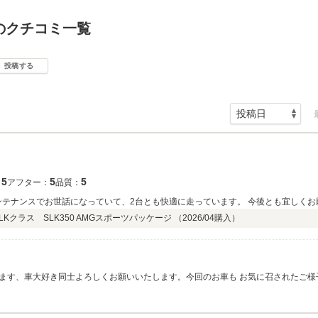
のクチコミ一覧
投稿する
5
5
5
：
アフター：
品質：
ンテナンスでお世話になっていて、2台とも快適に走っています。 今後とも宜しくお
Kクラス SLK350 AMGスポーツパッケージ （
2026/04
購入）
ます、車大好き同士よろしくお願いいたします。今回のお車も お気に召されたご様