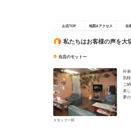
お店TOP
地図&アクセス
在
私たちはお客様の声を大
当店のモットー
外車
気軽
ご納
楽し
夢の
スタッフ一同