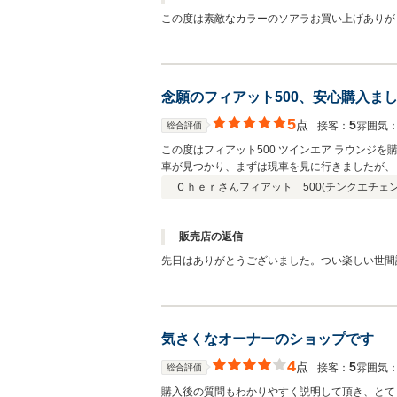
この度は素敵なカラーのソアラお買い上げありが
たしますね たまには遊びに来てください
念願のフィアット500、安心購入ま
5
点
5
接客：
雰囲気
総合評価
この度はフィアット500 ツインエア ラウンジ
車が見つかり、まずは現車を見に行きましたが、
ーナーで、車好きな方だと意気投合し、気がつけ
Ｃｈｅｒさん
フィアット 500(チンクエチェン
ましたが、気さくなオーナーとのお話から、安心
ーナーです！ 納車後も快適に調子良くドライブし
たいお店です。ありがとうございました！
販売店の返信
先日はありがとうございました。つい楽しい世間話
気さくなオーナーのショップです
4
点
5
接客：
雰囲気
総合評価
購入後の質問もわかりやすく説明して頂き、とて