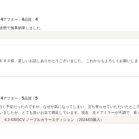
4
4
4
：
アフター：
品質：
状態で無事納車しました。
Ｅ８５様、楽しいお話しありがとうございました。 これからもよろしくお願いしま
4
5
5
：
アフター：
品質：
に行く予定だったのですが、なぜか気になってしまい、立ち寄らせていただいたとこ
いましたが、とても良いお店で満足しています。現在、左ドアミラーが不調で、直
。
4.3 430SCV ノーブルカラーエディション （
2024/03
購入）