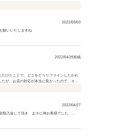
2022/05/03
お願いいたしますね
2022/04/26投稿
ただけたことで、どこをどうリファインしたかわ
したが、お店の対応が本当に良かったので、その
かる方法での内装修理（すみません、、）までし
車を買えて感謝しています。 購入後に窓
出ただけだと思います。雨が降る前に保証ですぐ
2022/04/27
全額入金して頂き、まさに神お客様でした、
くお幸せに2台のマイカーとお過ごし下さいね、