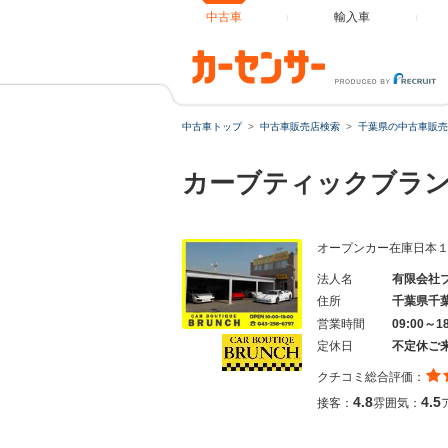
中古車
輸入車
中古車トップ
中古車販売店検索
千葉県の中古車販売
カーブティックブラ
オープンカー在庫日本
法人名
有限会社
住所
千葉県千
営業時間
09:00～1
定休日
不定休ご
クチコミ総合評価：
4.8
4.5
接客：
雰囲気：