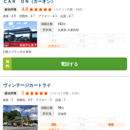
ＣＡＲ ＯＮ（カーオン）
4.8
（クチコミ件数：
59
件）
総合評価
4.9
4.7
4.5
4.7
接客：
雰囲気：
アフター：
品質：
142
掲載台数
台
所在地
兵庫県 兵庫西部
スタッフ
アフター
フェア
買取
保証
整備
クチコミ
クーポン
購入プラン付き車両
無
電話する
料
ヴィンテージカートライ
5
（クチコミ件数：
21
件）
総合評価
5
4.9
5
5
接客：
雰囲気：
アフター：
品質：
50
掲載台数
台
所在地
茨城県
スタッフ
アフター
フェア
買取
保証
整備
クチコミ
クーポン