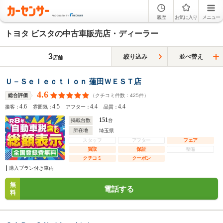
履歴
お気に入り
メニュー
トヨタ ビスタの中古車販売店・ディーラー
3
絞り込み
並べ替え
店舗
Ｕ－Ｓｅｌｅｃｔｉｏｎ 蓮田ＷＥＳＴ店
4.6
（クチコミ件数：
425
件）
総合評価
4.6
4.5
4.4
4.4
接客：
雰囲気：
アフター：
品質：
151
掲載台数
台
所在地
埼玉県
スタッフ
アフター
フェア
買取
保証
整備
クチコミ
クーポン
購入プラン付き車両
無
電話する
料