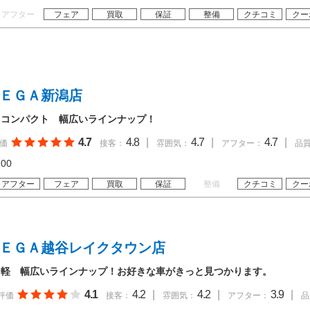
アフター
フェア
買取
保証
整備
クチコミ
クー
ＭＥＧＡ新潟店
・コンパクト 幅広いラインナップ！
4.7
4.8
|
4.7
|
4.7
|
価
接客：
雰囲気：
アフター：
品
19:00
アフター
フェア
買取
保証
整備
クチコミ
クー
ＭＥＧＡ越谷レイクタウン店
・軽 幅広いラインナップ！お好きな車がきっと見つかります。
4.1
4.2
|
4.2
|
3.9
|
評価
接客：
雰囲気：
アフター：
品