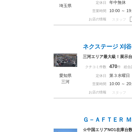
年中無休
定休日
埼玉県
10:00 ～ 
営業時間
お店の情報
スタッフ
ネクステージ 刈
三河エリア最大級！展示台
470
クチコミ件数
件
総合
愛知県
第３水曜日
定休日
三河
10:00 ～ 
営業時間
お店の情報
スタッフ
Ｇ－ＡＦＴＥＲ 
☆中国エリアNO1在庫台