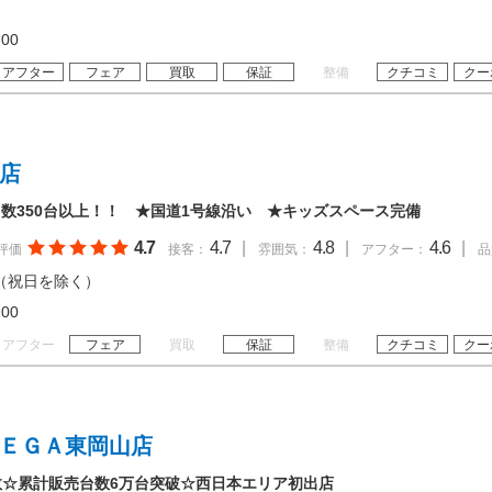
19:00
アフター
フェア
買取
保証
整備
クチコミ
クー
谷店
数350台以上！！ ★国道1号線沿い ★キッズスペース完備
4.7
4.7
|
4.8
|
4.6
|
評価
接客：
雰囲気：
アフター：
品
（祝日を除く）
20:00
アフター
フェア
買取
保証
整備
クチコミ
クー
ＭＥＧＡ東岡山店
数☆累計販売台数6万台突破☆西日本エリア初出店