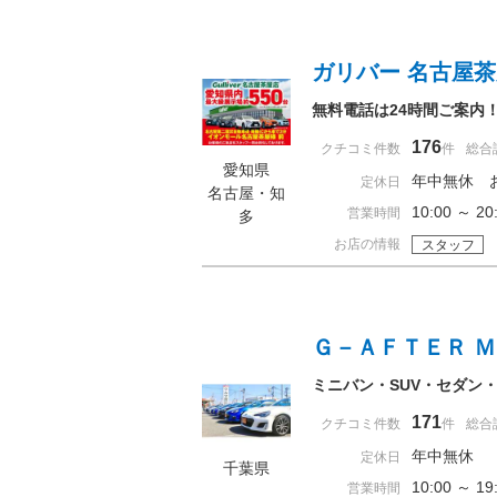
ガリバー 名古屋
無料電話は24時間ご案内
176
クチコミ件数
件
総合
愛知県
年中無休 
定休日
名古屋・知
10:00 ～
営業時間
多
お店の情報
スタッフ
Ｇ－ＡＦＴＥＲ 
ミニバン・SUV・セダン
171
クチコミ件数
件
総合
年中無休
定休日
千葉県
10:00 ～ 
営業時間