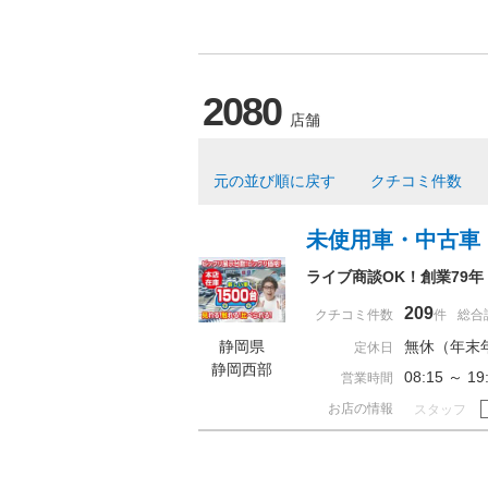
2080
店舗
元の並び順に戻す
クチコミ件数
未使用車・中古車
ライブ商談OK！創業79
209
クチコミ件数
件
総合
静岡県
無休（年末
定休日
静岡西部
08:15 ～
営業時間
お店の情報
スタッフ