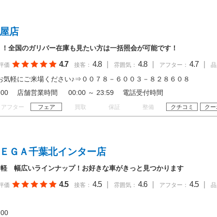
茶屋店
！！全国のガリバー在庫も見たい方は一括照会が可能です！
4.7
4.8
|
4.8
|
4.7
|
評価
接客：
雰囲気：
アフター：
品
お気軽にご来場ください♪⇒００７８－６００３－８２８６０８
 20:00 店舗営業時間 00:00 ～ 23:59 電話受付時間
アフター
フェア
買取
保証
整備
クチコミ
クー
ＭＥＧＡ千葉北インター店
・軽 幅広いラインナップ！お好きな車がきっと見つかります
4.5
4.5
|
4.6
|
4.5
|
評価
接客：
雰囲気：
アフター：
品
19:00