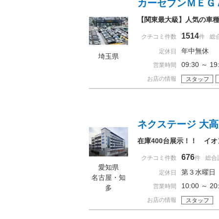
カーセブンＭＥＧ
【関東最大級】人気の車
1514
クチコミ件数
件
総
年中無休
定休日
埼玉県
09:30 ～ 
営業時間
お店の情報
スタッフ
ネクステージ 大
在庫400台展示！！ イ
676
クチコミ件数
件
総合
愛知県
第３水曜日
定休日
名古屋・知
10:00 ～ 
営業時間
多
お店の情報
スタッフ