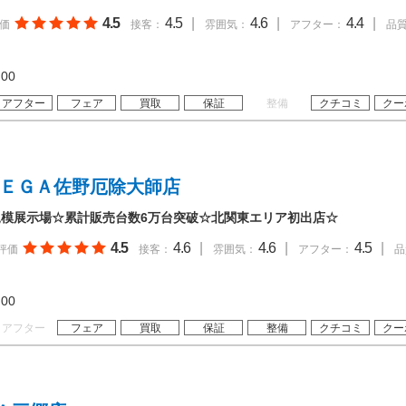
4.5
4.5
|
4.6
|
4.4
|
価
接客：
雰囲気：
アフター：
品
19:00
アフター
フェア
買取
保証
整備
クチコミ
クー
ＭＥＧＡ佐野厄除大師店
模展示場☆累計販売台数6万台突破☆北関東エリア初出店☆
4.5
4.6
|
4.6
|
4.5
|
評価
接客：
雰囲気：
アフター：
品
19:00
アフター
フェア
買取
保証
整備
クチコミ
クー