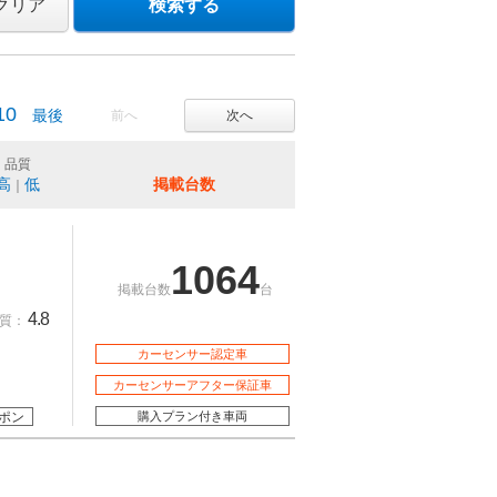
クリア
検索する
10
最後
前へ
次へ
品質
高
低
掲載台数
｜
1064
掲載台数
台
4.8
質：
カーセンサー認定車
カーセンサーアフター保証車
ポン
購入プラン付き車両