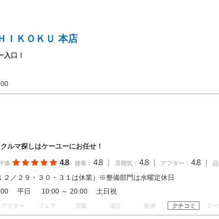
ＨＩＫＯＫＵ 本店
ー入口！
20:00
 クルマ探しはケーユーにお任せ！
4.8
4.8
|
4.8
|
4.8
|
評価
接客：
雰囲気：
アフター：
品
１２／２９・３０・３１は休業）※整備部門は水曜定休日
19:00 平日 10:00 ～ 20:00 土日祝
アフター
フェア
買取
保証
整備
クチコミ
クー