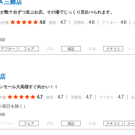
Ａ三郷店
種が数十台ずつ並ぶお店。その場でじっくり見比べられます。
4.6
4.7
|
4.6
|
4.6
|
合評価
接客：
雰囲気：
アフター：
19:00
アフター
フェア
買取
保証
整備
クチコミ
クー
高店
オンモール大高様すぐ向かい！！
4.7
4.7
|
4.7
|
4.7
|
評価
接客：
雰囲気：
アフター：
品
（祝日を除く）
20:00
アフター
フェア
買取
保証
整備
クチコミ
クー