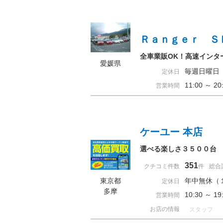
Ｒａｎｇｅｒ Ｓ
全車業販OK！高速インタ
愛媛県
毎週日曜日
定休日
11:00 ～ 
営業時間
ケーユー 本店
選べる楽しさ３５００台
351
クチコミ件数
件
総合
東京都
年中無休（
定休日
多摩
10:30 ～ 
営業時間
お店の情報
スタッフ