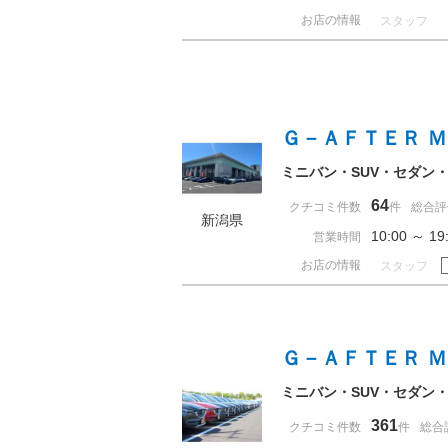
お店の情報
スタッフ
Ｇ－ＡＦＴＥＲ 
ミニバン・SUV・セダン
64
クチコミ件数
件
総合評
新潟県
10:00 ～ 
営業時間
お店の情報
スタッフ
Ｇ－ＡＦＴＥＲ 
ミニバン・SUV・セダン
361
クチコミ件数
件
総合