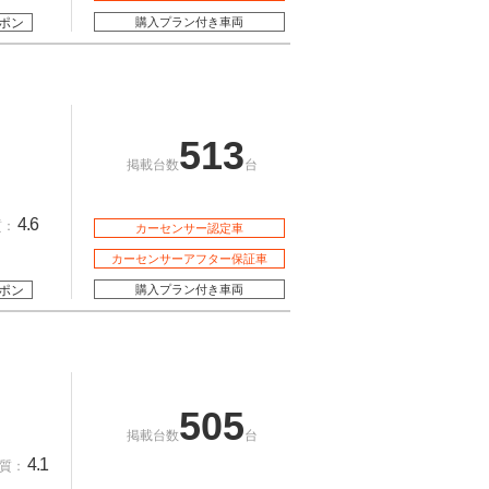
ポン
購入プラン付き車両
513
掲載台数
台
4.6
質：
カーセンサー認定車
カーセンサーアフター保証車
ポン
購入プラン付き車両
505
掲載台数
台
4.1
質：