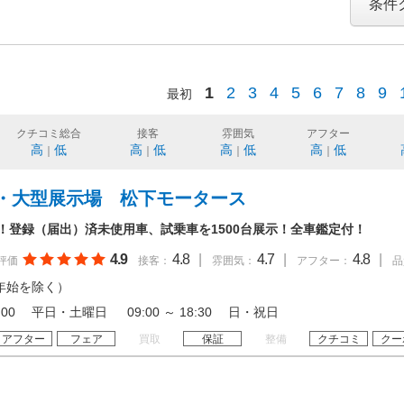
条件
1
2
3
4
5
6
7
8
9
最初
クチコミ総合
接客
雰囲気
アフター
高
低
高
低
高
低
高
低
｜
｜
｜
｜
・大型展示場 松下モータース
年！登録（届出）済未使用車、試乗車を1500台展示！全車鑑定付！
4.9
4.8
|
4.7
|
4.8
|
評価
接客：
雰囲気：
アフター：
品
年始を除く）
 19:00 平日・土曜日 09:00 ～ 18:30 日・祝日
アフター
フェア
買取
保証
整備
クチコミ
クー