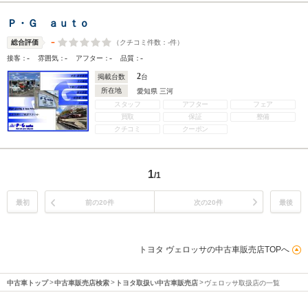
Ｐ・Ｇ ａｕｔｏ
-
（クチコミ件数：
-
件）
総合評価
-
-
-
-
接客：
雰囲気：
アフター：
品質：
2
掲載台数
台
所在地
愛知県 三河
スタッフ
アフター
フェア
買取
保証
整備
クチコミ
クーポン
1
/1
最初
前の20件
次の20件
最後
トヨタ ヴェロッサの中古車販売店TOPへ
中古車トップ
中古車販売店検索
トヨタ取扱い中古車販売店
ヴェロッサ取扱店の一覧