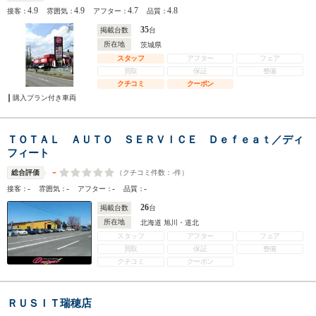
4.9
4.9
4.7
4.8
接客：
雰囲気：
アフター：
品質：
35
掲載台数
台
所在地
茨城県
スタッフ
アフター
フェア
買取
保証
整備
クチコミ
クーポン
購入プラン付き車両
ＴＯＴＡＬ ＡＵＴＯ ＳＥＲＶＩＣＥ Ｄｅｆｅａｔ／ディ
フィート
-
（クチコミ件数：
-
件）
総合評価
-
-
-
-
接客：
雰囲気：
アフター：
品質：
26
掲載台数
台
所在地
北海道 旭川・道北
スタッフ
アフター
フェア
買取
保証
整備
クチコミ
クーポン
ＲＵＳＩＴ瑞穂店