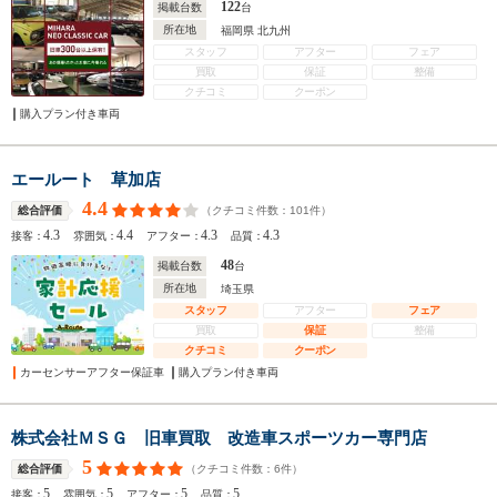
122
掲載台数
台
所在地
福岡県 北九州
スタッフ
アフター
フェア
買取
保証
整備
クチコミ
クーポン
購入プラン付き車両
エールート 草加店
4.4
（クチコミ件数：
101
件）
総合評価
4.3
4.4
4.3
4.3
接客：
雰囲気：
アフター：
品質：
48
掲載台数
台
所在地
埼玉県
スタッフ
アフター
フェア
買取
保証
整備
クチコミ
クーポン
カーセンサーアフター保証車
購入プラン付き車両
株式会社ＭＳＧ 旧車買取 改造車スポーツカー専門店
5
（クチコミ件数：
6
件）
総合評価
5
5
5
5
接客：
雰囲気：
アフター：
品質：