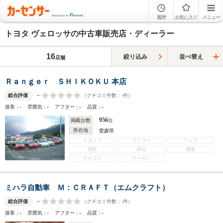
履歴
お気に入り
メニュー
トヨタ ヴェロッサの中古車販売店・ディーラー
16
絞り込み
並べ替え
店舗
Ｒａｎｇｅｒ ＳＨＩＫＯＫＵ 本店
-
（クチコミ件数：
-
件）
総合評価
-
-
-
-
接客：
雰囲気：
アフター：
品質：
956
掲載台数
台
所在地
愛媛県
スタッフ
アフター
フェア
買取
保証
整備
クチコミ
クーポン
ミハラ自動車 Ｍ：ＣＲＡＦＴ（エムクラフト）
-
（クチコミ件数：
-
件）
総合評価
-
-
-
-
接客：
雰囲気：
アフター：
品質：