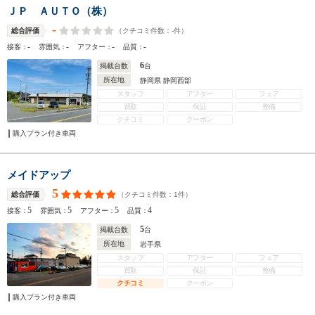
ＪＰ ＡＵＴＯ（株）
-
（クチコミ件数：
-
件）
総合評価
-
-
-
-
接客：
雰囲気：
アフター：
品質：
6
掲載台数
台
所在地
静岡県 静岡西部
スタッフ
アフター
フェア
買取
保証
整備
クチコミ
クーポン
購入プラン付き車両
メイドアップ
5
（クチコミ件数：
1
件）
総合評価
5
5
5
4
接客：
雰囲気：
アフター：
品質：
5
掲載台数
台
所在地
岩手県
スタッフ
アフター
フェア
買取
保証
整備
クチコミ
クーポン
購入プラン付き車両