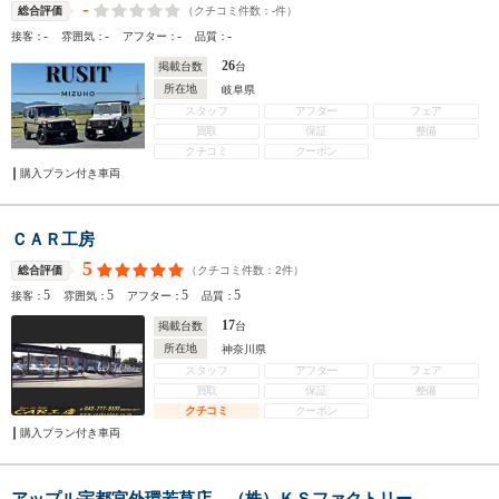
-
（クチコミ件数：
-
件）
総合評価
-
-
-
-
接客：
雰囲気：
アフター：
品質：
26
掲載台数
台
所在地
岐阜県
スタッフ
アフター
フェア
買取
保証
整備
クチコミ
クーポン
購入プラン付き車両
ＣＡＲ工房
5
（クチコミ件数：
2
件）
総合評価
5
5
5
5
接客：
雰囲気：
アフター：
品質：
17
掲載台数
台
所在地
神奈川県
スタッフ
アフター
フェア
買取
保証
整備
クチコミ
クーポン
購入プラン付き車両
アップル宇都宮外環若草店 （株）ＫＳファクトリー