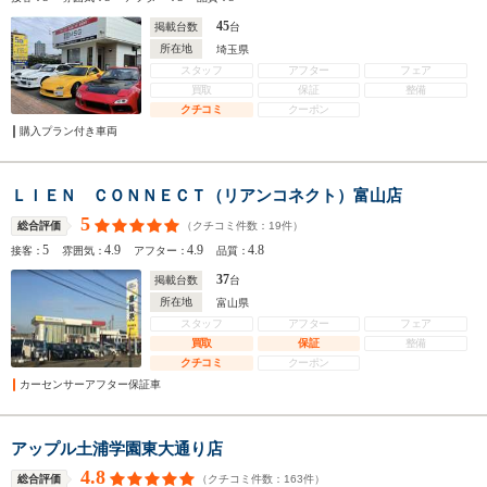
45
掲載台数
台
所在地
埼玉県
スタッフ
アフター
フェア
買取
保証
整備
クチコミ
クーポン
購入プラン付き車両
ＬＩＥＮ ＣＯＮＮＥＣＴ（リアンコネクト）富山店
5
（クチコミ件数：
19
件）
総合評価
5
4.9
4.9
4.8
接客：
雰囲気：
アフター：
品質：
37
掲載台数
台
所在地
富山県
スタッフ
アフター
フェア
買取
保証
整備
クチコミ
クーポン
カーセンサーアフター保証車
アップル土浦学園東大通り店
4.8
（クチコミ件数：
163
件）
総合評価