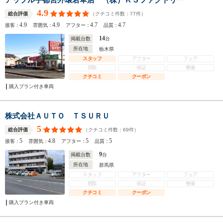
4.9
（クチコミ件数：
77
件）
総合評価
4.9
4.9
4.7
4.7
接客：
雰囲気：
アフター：
品質：
14
掲載台数
台
所在地
栃木県
スタッフ
アフター
フェア
買取
保証
整備
クチコミ
クーポン
購入プラン付き車両
株式会社ＡＵＴＯ ＴＳＵＲＵ
5
（クチコミ件数：
69
件）
総合評価
5
4.8
5
5
接客：
雰囲気：
アフター：
品質：
9
掲載台数
台
所在地
群馬県
スタッフ
アフター
フェア
買取
保証
整備
クチコミ
クーポン
購入プラン付き車両