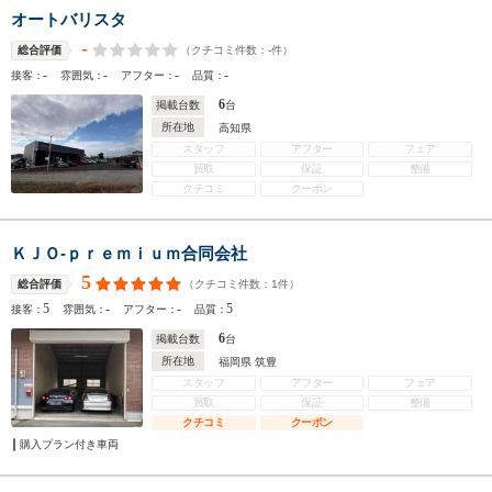
オートバリスタ
-
（クチコミ件数：
-
件）
総合評価
-
-
-
-
接客：
雰囲気：
アフター：
品質：
6
掲載台数
台
所在地
高知県
スタッフ
アフター
フェア
買取
保証
整備
クチコミ
クーポン
ＫＪＯ‐ｐｒｅｍｉｕｍ合同会社
5
（クチコミ件数：
1
件）
総合評価
5
-
-
5
接客：
雰囲気：
アフター：
品質：
6
掲載台数
台
所在地
福岡県 筑豊
スタッフ
アフター
フェア
買取
保証
整備
クチコミ
クーポン
購入プラン付き車両