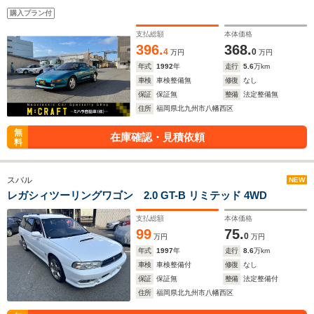
購入プラン付
支払総額
本体価格
396.
368.
4
0
万円
万円
年式
1992
年
走行
5.6
万km
車検
車検整備無
修復
なし
保証
保証無
整備
法定整備無
住所
福岡県北九州市八幡西区
無
在庫確認・見積依頼
料
スバル
NEW
レガシィツーリングワゴン 2.0 GT-B リミテッド 4WD
支払総額
本体価格
99
75.
0
万円
万円
年式
1997
年
走行
8.6
万km
車検
車検整備付
修復
なし
保証
保証無
整備
法定整備付
住所
福岡県北九州市八幡西区