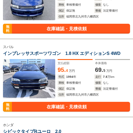
車検
車検整備付
修復
なし
保証
保証無
整備
法定整備付
住所
福岡県北九州市八幡西区
無
在庫確認・見積依頼
料
スバル
インプレッサスポーツワゴン 1.8 HX エディションS 4WD
支払総額
本体価格
95.
69.
4
5
万円
万円
年式
1994
年
走行
7.8
万km
車検
車検整備付
修復
なし
保証
保証無
整備
法定整備付
住所
福岡県北九州市八幡西区
無
在庫確認・見積依頼
料
ホンダ
シビックタイプRユーロ 2.0