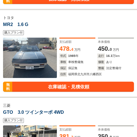
料
トヨタ
MR2 1.6 G
購入プラン付
支払総額
本体価格
478.
450.
4
0
万円
万円
年式
1985
年
走行
16.3
万km
車検
車検整備無
修復
あり
保証
保証無
整備
法定整備付
住所
福岡県北九州市八幡西区
無
在庫確認・見積依頼
料
三菱
GTO 3.0 ツインターボ 4WD
購入プラン付
支払総額
本体価格
381.
350.