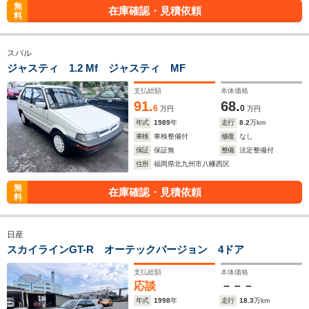
無
在庫確認・見積依頼
料
スバル
ジャスティ 1.2 Mf ジャスティ MF
支払総額
本体価格
91.
68.
6
0
万円
万円
年式
1989
年
走行
8.2
万km
車検
車検整備付
修復
なし
保証
保証無
整備
法定整備付
住所
福岡県北九州市八幡西区
無
在庫確認・見積依頼
料
日産
スカイラインGT-R オーテックバージョン 4ドア
支払総額
本体価格
応談
－－－
年式
1998
年
走行
18.3
万km