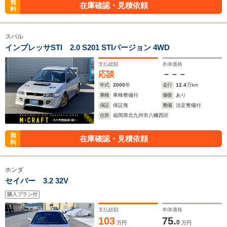
無
在庫確認・見積依頼
料
スバル
インプレッサSTI 2.0 S201 STIバージョン 4WD
支払総額
本体価格
応談
－－－
年式
2000
年
走行
12.4
万km
車検
車検整備付
修復
あり
保証
保証無
整備
法定整備付
住所
福岡県北九州市八幡西区
無
在庫確認・見積依頼
料
ホンダ
セイバー 3.2 32V
購入プラン付
支払総額
本体価格
103
75.
0
万円
万円