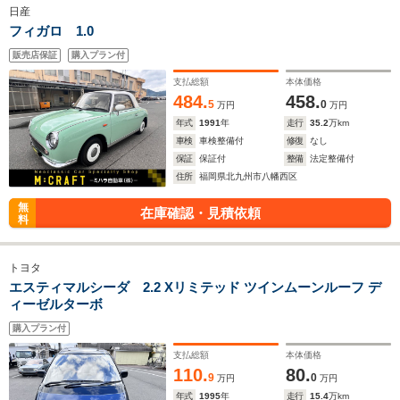
日産
フィガロ 1.0
販売店保証
購入プラン付
支払総額
本体価格
484.
458.
5
0
万円
万円
年式
1991
年
走行
35.2
万km
車検
車検整備付
修復
なし
保証
保証付
整備
法定整備付
住所
福岡県北九州市八幡西区
無
在庫確認・見積依頼
料
トヨタ
エスティマルシーダ 2.2 Xリミテッド ツインムーンルーフ デ
ィーゼルターボ
購入プラン付
支払総額
本体価格
110.
80.
9
0
万円
万円
年式
1995
年
走行
15.4
万km