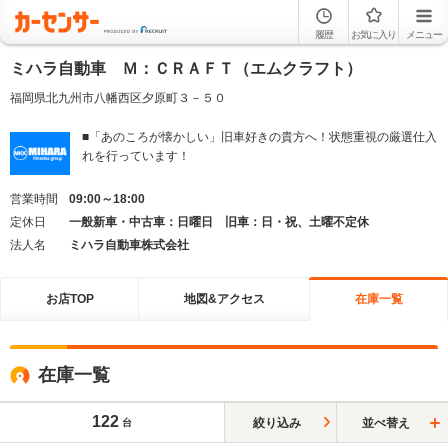
履歴
お気に入り
メニュー
ミハラ自動車 Ｍ：ＣＲＡＦＴ（エムクラフト）
福岡県北九州市八幡西区夕原町３－５０
■「あのころが懐かしい」旧車好きの貴方へ！状態重視の厳選仕入
れを行っています！
営業時間
09:00～18:00
定休日
一般新車・中古車：日曜日 旧車：日・祝、土曜不定休
法人名
ミハラ自動車株式会社
お店TOP
地図&アクセス
在庫一覧
在庫一覧
122
絞り込み
並べ替え
台