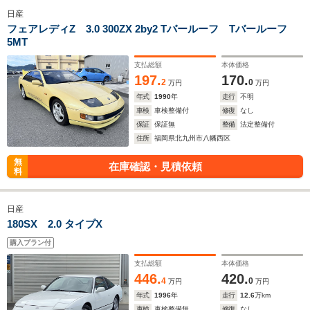
日産
フェアレディZ 3.0 300ZX 2by2 Tバールーフ Tバールーフ
5MT
支払総額
本体価格
197.
170.
2
0
万円
万円
年式
1990
年
走行
不明
車検
車検整備付
修復
なし
保証
保証無
整備
法定整備付
住所
福岡県北九州市八幡西区
無
在庫確認・見積依頼
料
日産
180SX 2.0 タイプX
購入プラン付
支払総額
本体価格
446.
420.
4
0
万円
万円
年式
1996
年
走行
12.6
万km
車検
車検整備無
修復
なし