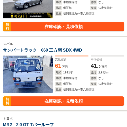
車検
車検整備付
修復
なし
保証
保証無
整備
法定整備付
住所
福岡県北九州市八幡西区
無
在庫確認・見積依頼
料
スバル
サンバートラック 660 三方開 SDX 4WD
支払総額
本体価格
61
41.
0
万円
万円
年式
1991
年
走行
2.6
万km
車検
車検整備付
修復
なし
保証
保証無
整備
法定整備付
住所
福岡県北九州市八幡西区
無
在庫確認・見積依頼
料
トヨタ
MR2 2.0 GT Tバールーフ