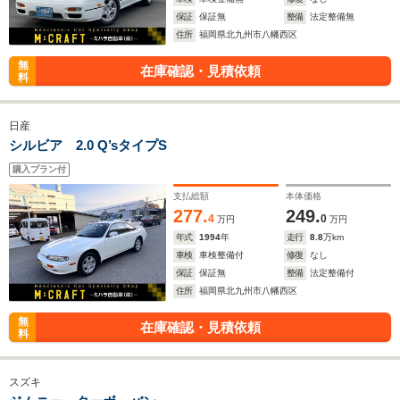
保証
保証無
整備
法定整備無
住所
福岡県北九州市八幡西区
無
在庫確認・見積依頼
料
日産
シルビア 2.0 Q’sタイプS
購入プラン付
支払総額
本体価格
277.
249.
4
0
万円
万円
年式
1994
年
走行
8.8
万km
車検
車検整備付
修復
なし
保証
保証無
整備
法定整備付
住所
福岡県北九州市八幡西区
無
在庫確認・見積依頼
料
スズキ