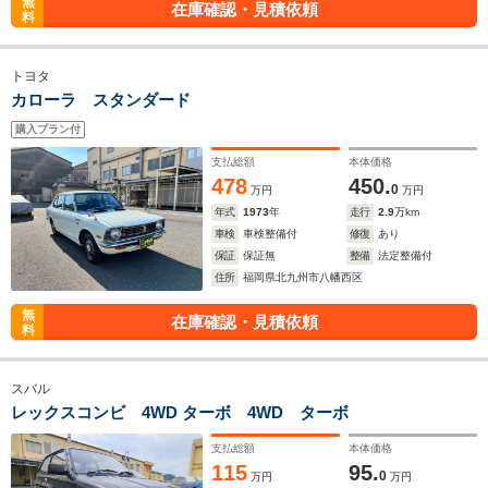
無
在庫確認・見積依頼
料
トヨタ
カローラ スタンダード
購入プラン付
支払総額
本体価格
478
450.
0
万円
万円
年式
1973
年
走行
2.9
万km
車検
車検整備付
修復
あり
保証
保証無
整備
法定整備付
住所
福岡県北九州市八幡西区
無
在庫確認・見積依頼
料
スバル
レックスコンビ 4WD ターボ 4WD ターボ
支払総額
本体価格
115
95.
0
万円
万円