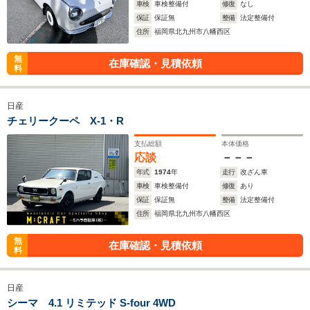
車検
車検整備付
修復
なし
保証
保証無
整備
法定整備付
住所
福岡県北九州市八幡西区
無
在庫確認・見積依頼
料
日産
チェリークーペ X-1・R
支払総額
本体価格
応談
－－－
年式
1974
年
走行
改ざん車
車検
車検整備付
修復
あり
保証
保証無
整備
法定整備付
住所
福岡県北九州市八幡西区
無
在庫確認・見積依頼
料
日産
シーマ 4.1 リミテッド S-four 4WD