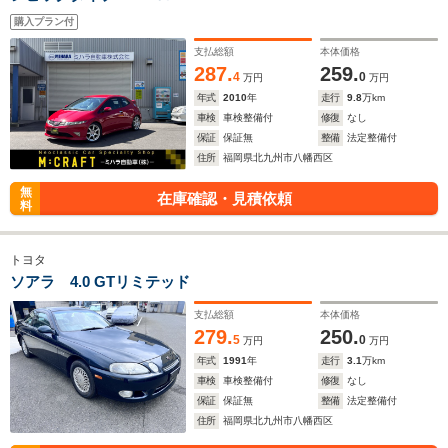
購入プラン付
支払総額
本体価格
287.
259.
4
0
万円
万円
年式
2010
年
走行
9.8
万km
車検
車検整備付
修復
なし
保証
保証無
整備
法定整備付
住所
福岡県北九州市八幡西区
無
在庫確認・見積依頼
料
トヨタ
ソアラ 4.0 GTリミテッド
支払総額
本体価格
279.
250.
5
0
万円
万円
年式
1991
年
走行
3.1
万km
車検
車検整備付
修復
なし
保証
保証無
整備
法定整備付
住所
福岡県北九州市八幡西区