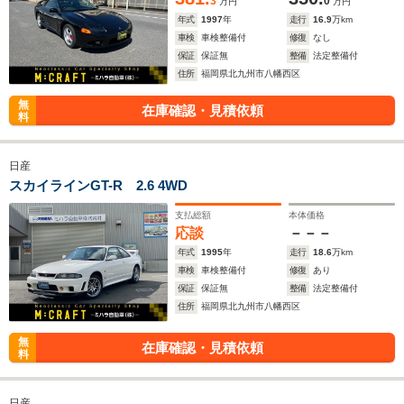
3
0
万円
万円
年式
1997
年
走行
16.9
万km
車検
車検整備付
修復
なし
保証
保証無
整備
法定整備付
住所
福岡県北九州市八幡西区
無
在庫確認・見積依頼
料
日産
スカイラインGT-R 2.6 4WD
支払総額
本体価格
応談
－－－
年式
1995
年
走行
18.6
万km
車検
車検整備付
修復
あり
保証
保証無
整備
法定整備付
住所
福岡県北九州市八幡西区
無
在庫確認・見積依頼
料
日産