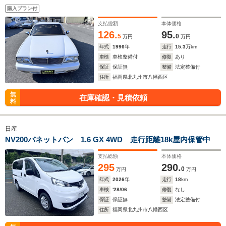
購入プラン付
支払総額
本体価格
126.
95.
5
0
万円
万円
年式
1996
年
走行
15.3
万km
車検
車検整備付
修復
あり
保証
保証無
整備
法定整備付
住所
福岡県北九州市八幡西区
無
在庫確認・見積依頼
料
日産
NV200バネットバン 1.6 GX 4WD 走行距離18k屋内保管中
支払総額
本体価格
295
290.
0
万円
万円
年式
2026
年
走行
18
km
車検
'28/06
修復
なし
保証
保証無
整備
法定整備付
住所
福岡県北九州市八幡西区