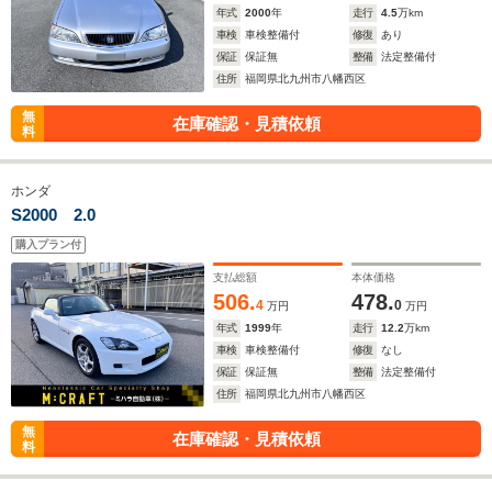
年式
2000
年
走行
4.5
万km
車検
車検整備付
修復
あり
保証
保証無
整備
法定整備付
住所
福岡県北九州市八幡西区
無
在庫確認・見積依頼
料
ホンダ
S2000 2.0
購入プラン付
支払総額
本体価格
506.
478.
4
0
万円
万円
年式
1999
年
走行
12.2
万km
車検
車検整備付
修復
なし
保証
保証無
整備
法定整備付
住所
福岡県北九州市八幡西区
無
在庫確認・見積依頼
料