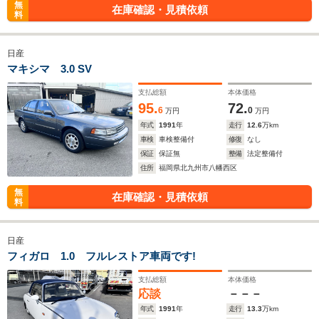
無
在庫確認・見積依頼
料
日産
マキシマ 3.0 SV
支払総額
本体価格
95.
72.
6
0
万円
万円
年式
1991
年
走行
12.6
万km
車検
車検整備付
修復
なし
保証
保証無
整備
法定整備付
住所
福岡県北九州市八幡西区
無
在庫確認・見積依頼
料
日産
フィガロ 1.0 フルレストア車両です!
支払総額
本体価格
応談
－－－
年式
1991
年
走行
13.3
万km