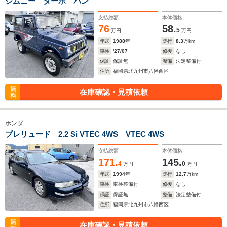
ジムニー ターボ バン
支払総額
本体価格
76
58.
5
万円
万円
年式
1988
年
走行
8.3
万km
車検
'27/07
修復
なし
保証
保証無
整備
法定整備付
住所
福岡県北九州市八幡西区
無
在庫確認・見積依頼
料
ホンダ
プレリュード 2.2 Si VTEC 4WS VTEC 4WS
支払総額
本体価格
171.
145.
4
0
万円
万円
年式
1994
年
走行
12.7
万km
車検
車検整備付
修復
なし
保証
保証無
整備
法定整備付
住所
福岡県北九州市八幡西区
無
在庫確認・見積依頼