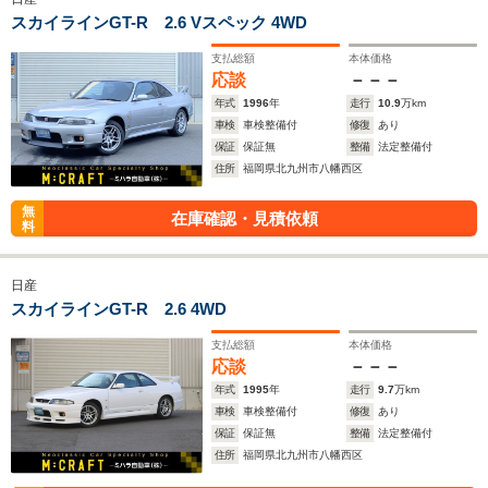
スカイラインGT-R 2.6 Vスペック 4WD
支払総額
本体価格
応談
－－－
年式
1996
年
走行
10.9
万km
車検
車検整備付
修復
あり
保証
保証無
整備
法定整備付
住所
福岡県北九州市八幡西区
無
在庫確認・見積依頼
料
日産
スカイラインGT-R 2.6 4WD
支払総額
本体価格
応談
－－－
年式
1995
年
走行
9.7
万km
車検
車検整備付
修復
あり
保証
保証無
整備
法定整備付
住所
福岡県北九州市八幡西区