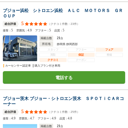
プジョー浜松 シトロエン浜松 ＡＬＣ ＭＯＴＯＲＳ ＧＲ
ＯＵＰ
5
（クチコミ件数：
23
件）
総合評価
5
4.9
5
5
接客：
雰囲気：
アフター：
品質：
21
掲載台数
台
所在地
静岡県 静岡西部
スタッフ
アフター
フェア
買取
保証
整備
クチコミ
クーポン
カーセンサー認定車
購入プラン付き車両
電話する
プジョー茨木 プジョー・シトロエン茨木 ＳＰＯＴｉＣＡＲコ
ーナー
5
（クチコミ件数：
25
件）
総合評価
4.9
4.7
4.9
4.8
接客：
雰囲気：
アフター：
品質：
21
掲載台数
台