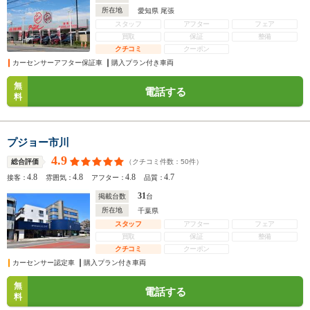
所在地
愛知県 尾張
スタッフ
アフター
フェア
買取
保証
整備
クチコミ
クーポン
カーセンサーアフター保証車
購入プラン付き車両
無
電話する
料
プジョー市川
4.9
（クチコミ件数：
50
件）
総合評価
4.8
4.8
4.8
4.7
接客：
雰囲気：
アフター：
品質：
31
掲載台数
台
所在地
千葉県
スタッフ
アフター
フェア
買取
保証
整備
クチコミ
クーポン
カーセンサー認定車
購入プラン付き車両
無
電話する
料