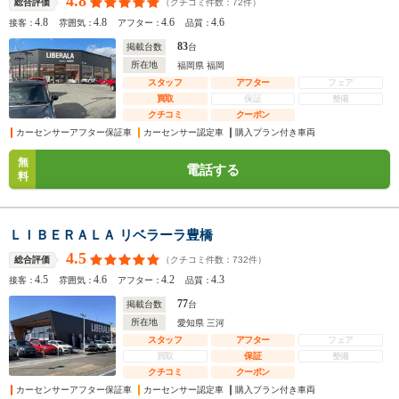
4.8
（クチコミ件数：
72
件）
総合評価
4.8
4.8
4.6
4.6
接客：
雰囲気：
アフター：
品質：
83
掲載台数
台
所在地
福岡県 福岡
スタッフ
アフター
フェア
買取
保証
整備
クチコミ
クーポン
カーセンサーアフター保証車
カーセンサー認定車
購入プラン付き車両
無
電話する
料
ＬＩＢＥＲＡＬＡ リベラーラ豊橋
4.5
（クチコミ件数：
732
件）
総合評価
4.5
4.6
4.2
4.3
接客：
雰囲気：
アフター：
品質：
77
掲載台数
台
所在地
愛知県 三河
スタッフ
アフター
フェア
買取
保証
整備
クチコミ
クーポン
カーセンサーアフター保証車
カーセンサー認定車
購入プラン付き車両