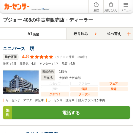
履歴
お気に入り
メニュー
プジョー 408の中古車販売店・ディーラー
51
絞り込み
並べ替え
店舗
ユニバース 堺
4.8
（クチコミ件数：
250
件）
総合評価
4.8
4.8
4.7
4.6
接客：
雰囲気：
アフター：
品質：
189
掲載台数
台
所在地
大阪府 大阪南部
スタッフ
アフター
フェア
買取
保証
整備
クチコミ
クーポン
カーセンサーアフター保証車
カーセンサー認定車
購入プラン付き車両
無
電話する
料