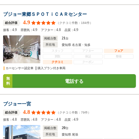
プジョー東郷ＳＰＯＴｉＣＡＲセンター
4.9
（クチコミ件数：
184
件）
総合評価
4.9
4.9
4.8
4.9
接客：
雰囲気：
アフター：
品質：
21
掲載台数
台
所在地
愛知県 名古屋・知多
スタッフ
アフター
フェア
買取
保証
整備
クチコミ
クーポン
カーセンサー認定車
購入プラン付き車両
無
電話する
料
プジョー一宮
4.8
（クチコミ件数：
79
件）
総合評価
4.8
4.8
4.8
4.9
接客：
雰囲気：
アフター：
品質：
20
掲載台数
台
所在地
愛知県 尾張