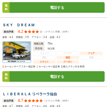
無
電話する
料
ＳＫＹ ＤＲＥＡＭ
4.2
（クチコミ件数：
34
件）
総合評価
4.4
3.9
3.4
4.2
接客：
雰囲気：
アフター：
品質：
73
掲載台数
台
所在地
埼玉県
スタッフ
アフター
フェア
買取
保証
整備
クチコミ
クーポン
カーセンサーアフター保証車
カーセンサー認定車
購入プラン付き車両
無
電話する
料
ＬＩＢＥＲＡＬＡ リベラーラ仙台
4.7
（クチコミ件数：
66
件）
総合評価
4.7
4.8
4.6
4.6
接客：
雰囲気：
アフター：
品質：