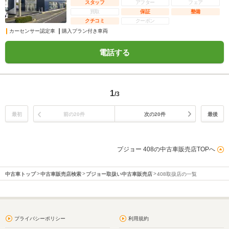
スタッフ
アフター
フェア
買取
保証
整備
クチコミ
クーポン
カーセンサー認定車
購入プラン付き車両
電話する
1
/3
最初
前の20件
次の20件
最後
プジョー 408の中古車販売店TOPへ
中古車トップ
中古車販売店検索
プジョー取扱い中古車販売店
408取扱店の一覧
プライバシーポリシー
利用規約