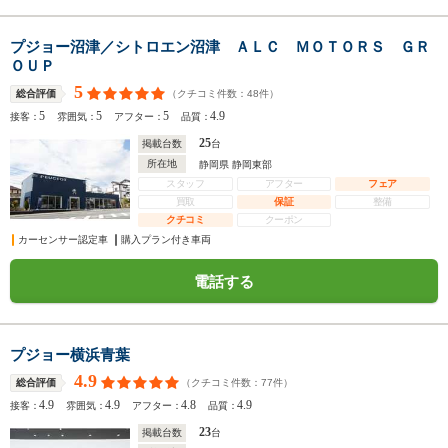
プジョー沼津／シトロエン沼津 ＡＬＣ ＭＯＴＯＲＳ ＧＲ
ＯＵＰ
5
（クチコミ件数：
48
件）
総合評価
5
5
5
4.9
接客：
雰囲気：
アフター：
品質：
25
掲載台数
台
所在地
静岡県 静岡東部
スタッフ
アフター
フェア
買取
保証
整備
クチコミ
クーポン
カーセンサー認定車
購入プラン付き車両
電話する
プジョー横浜青葉
4.9
（クチコミ件数：
77
件）
総合評価
4.9
4.9
4.8
4.9
接客：
雰囲気：
アフター：
品質：
23
掲載台数
台