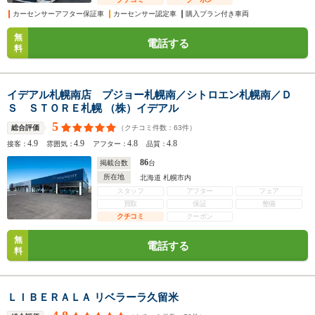
カーセンサーアフター保証車
カーセンサー認定車
購入プラン付き車両
無
電話する
料
イデアル札幌南店 プジョー札幌南／シトロエン札幌南／Ｄ
Ｓ ＳＴＯＲＥ札幌 （株）イデアル
5
（クチコミ件数：
63
件）
総合評価
4.9
4.9
4.8
4.8
接客：
雰囲気：
アフター：
品質：
86
掲載台数
台
所在地
北海道 札幌市内
スタッフ
アフター
フェア
買取
保証
整備
クチコミ
クーポン
無
電話する
料
ＬＩＢＥＲＡＬＡ リベラーラ久留米