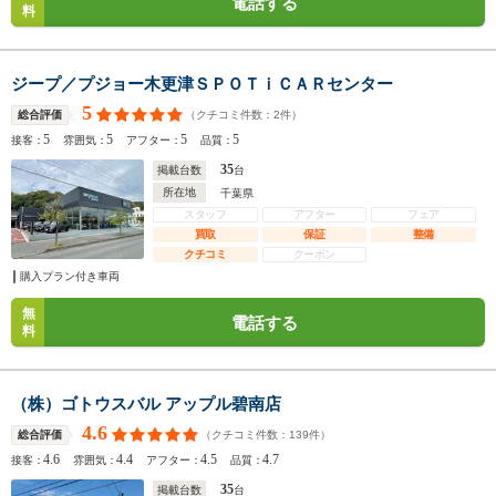
電話する
料
ジープ／プジョー木更津ＳＰＯＴｉＣＡＲセンター
5
（クチコミ件数：
2
件）
総合評価
5
5
5
5
接客：
雰囲気：
アフター：
品質：
35
掲載台数
台
所在地
千葉県
スタッフ
アフター
フェア
買取
保証
整備
クチコミ
クーポン
購入プラン付き車両
無
電話する
料
（株）ゴトウスバル アップル碧南店
4.6
（クチコミ件数：
139
件）
総合評価
4.6
4.4
4.5
4.7
接客：
雰囲気：
アフター：
品質：
35
掲載台数
台