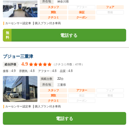
所在地
神奈川県
スタッフ
アフター
フェア
買取
保証
整備
クチコミ
クーポン
カーセンサー認定車
購入プラン付き車両
無
電話する
料
プジョー三重津
4.9
（クチコミ件数：
47
件）
総合評価
4.9
4.8
4.8
4.8
接客：
雰囲気：
アフター：
品質：
22
掲載台数
台
所在地
三重県
スタッフ
アフター
フェア
買取
保証
整備
クチコミ
クーポン
カーセンサー認定車
購入プラン付き車両
電話する