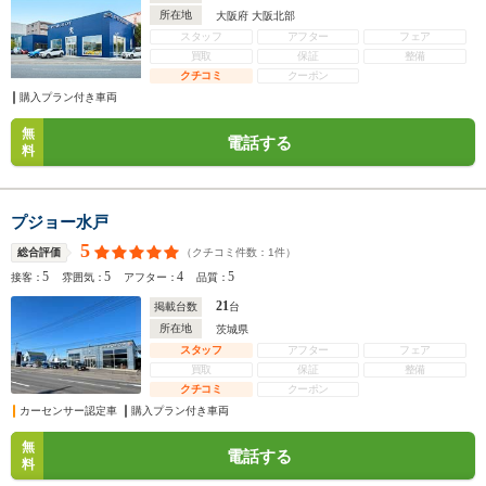
所在地
大阪府 大阪北部
スタッフ
アフター
フェア
買取
保証
整備
クチコミ
クーポン
購入プラン付き車両
無
電話する
料
プジョー水戸
5
（クチコミ件数：
1
件）
総合評価
5
5
4
5
接客：
雰囲気：
アフター：
品質：
21
掲載台数
台
所在地
茨城県
スタッフ
アフター
フェア
買取
保証
整備
クチコミ
クーポン
カーセンサー認定車
購入プラン付き車両
無
電話する
料