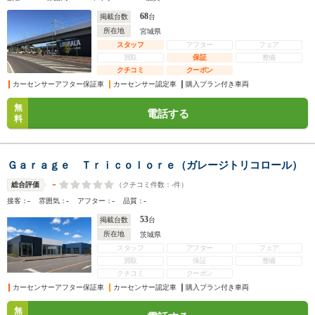
68
掲載台数
台
所在地
宮城県
スタッフ
アフター
フェア
買取
保証
整備
クチコミ
クーポン
カーセンサーアフター保証車
カーセンサー認定車
購入プラン付き車両
無
電話する
料
Ｇａｒａｇｅ Ｔｒｉｃｏｌｏｒｅ（ガレージトリコロール）
-
（クチコミ件数：
-
件）
総合評価
-
-
-
-
接客：
雰囲気：
アフター：
品質：
53
掲載台数
台
所在地
茨城県
スタッフ
アフター
フェア
買取
保証
整備
クチコミ
クーポン
カーセンサーアフター保証車
カーセンサー認定車
購入プラン付き車両
無