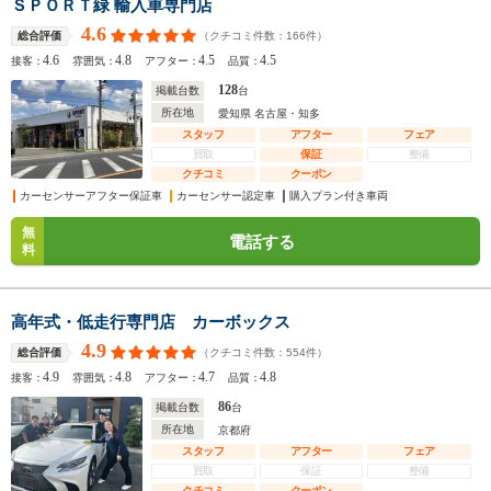
ＳＰＯＲＴ緑 輸入車専門店
4.6
（クチコミ件数：
166
件）
総合評価
4.6
4.8
4.5
4.5
接客：
雰囲気：
アフター：
品質：
128
掲載台数
台
所在地
愛知県 名古屋・知多
スタッフ
アフター
フェア
買取
保証
整備
クチコミ
クーポン
カーセンサーアフター保証車
カーセンサー認定車
購入プラン付き車両
無
電話する
料
高年式・低走行専門店 カーボックス
4.9
（クチコミ件数：
554
件）
総合評価
4.9
4.8
4.7
4.8
接客：
雰囲気：
アフター：
品質：
86
掲載台数
台
所在地
京都府
スタッフ
アフター
フェア
買取
保証
整備
クチコミ
クーポン