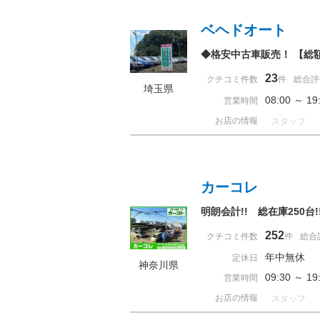
ベヘドオート
◆格安中古車販売！ 【総
23
クチコミ件数
件
総合評
埼玉県
08:00 ～ 
営業時間
お店の情報
スタッフ
カーコレ
明朗会計!! 総在庫250
252
クチコミ件数
件
総合
年中無休
定休日
神奈川県
09:30 ～ 
営業時間
お店の情報
スタッフ