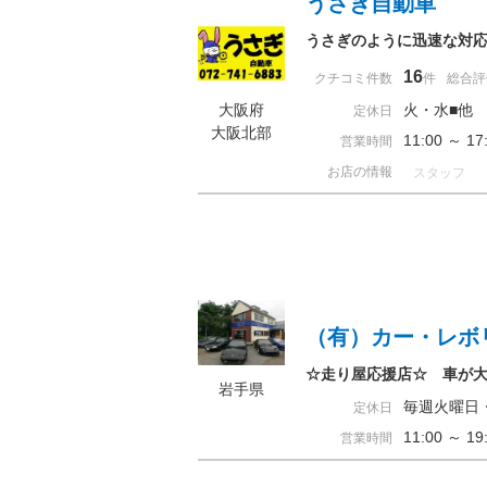
うさぎ自動車
うさぎのように迅速な対
16
クチコミ件数
件
総合評
大阪府
火・水■他
定休日
大阪北部
11:00 ～
営業時間
お店の情報
スタッフ
（有）カー・レボ
☆走り屋応援店☆ 車が
岩手県
毎週火曜日
定休日
11:00 ～ 
営業時間