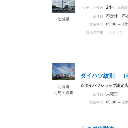
24
クチコミ件数
件
総合評
不定休：不
定休日
茨城県
09:00 ～ 
営業時間
お店の情報
スタッフ
ダイハツ紋別 （
☆ダイハツショップ認定店
北海道
北見・網走
火曜日
定休日
09:00 ～ 
営業時間