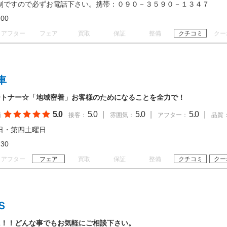
制ですので必ずお電話下さい。携帯：０９０－３５９０－１３４７
21:00
アフター
フェア
買取
保証
整備
クチコミ
クー
車
ートナー☆「地域密着」お客様のためになることを全力で！
5.0
5.0
|
5.0
|
5.0
|
価
接客：
雰囲気：
アフター：
品質
日・第四土曜日
18:30
アフター
フェア
買取
保証
整備
クチコミ
クー
Ｓ
に！！どんな事でもお気軽にご相談下さい。