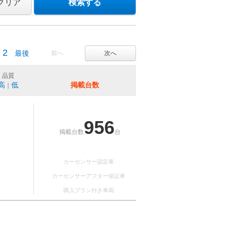
クリア
検索する
2
最後
前へ
次へ
品質
高
低
掲載台数
｜
956
掲載台数
台
カーセンサー認定車
カーセンサーアフター保証車
購入プラン付き車両