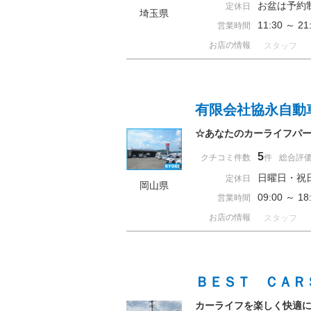
お盆は予約
定休日
埼玉県
11:30 ～ 
営業時間
お店の情報
スタッフ
有限会社協永自動
☆あなたのカーライフパ
5
クチコミ件数
件
総合評
日曜日・祝
定休日
岡山県
09:00 ～ 
営業時間
お店の情報
スタッフ
ＢＥＳＴ ＣＡＲ
カーライフを楽しく快適