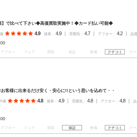
額】で比べて下さい◆高価買取実施中！◆カード払い可能◆
4.9
4.9
|
4.7
|
4.2
|
価
接客：
雰囲気：
アフター：
品
19:00
アフター
フェア
買取
保証
整備
クチコミ
クー
台!!お客様に出来るだけ安く・安心に!!という思いを込めて・・
4.8
4.9
|
4.8
|
4.8
|
評価
接客：
雰囲気：
アフター：
品
19:00
アフター
フェア
買取
保証
整備
クチコミ
クー