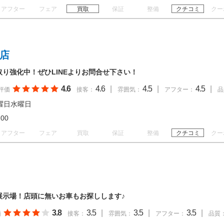
アフター
フェア
買取
保証
整備
クチコミ
クー
関店
取り強化中！ぜひLINEよりお問合せ下さい！
4.6
4.6
|
4.5
|
4.5
|
評価
接客：
雰囲気：
アフター：
品
曜日水曜日
18:00
アフター
フェア
買取
保証
整備
クチコミ
クー
の展示場！店頭に無いお車もお探しします♪
3.8
3.5
|
3.5
|
3.5
|
価
接客：
雰囲気：
アフター：
品質