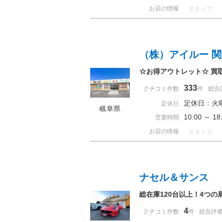
お店の情報
スタッフ
（株）アイルー 
☆お得アウトレット☆ 買
333
クチコミ件数
件
総合
定休日：火
定休日
岐阜県
10:00 ～ 
営業時間
お店の情報
スタッフ
ナセル＆サンス
総在庫120台以上！4つ
4
クチコミ件数
件
総合評