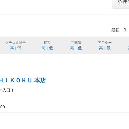
条件
1
最初
クチコミ総合
接客
雰囲気
アフター
高
低
高
低
高
低
高
低
｜
｜
｜
｜
ＨＩＫＯＫＵ 本店
ー入口！
20:00