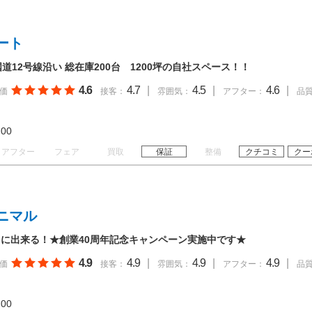
ート
道12号線沿い 総在庫200台 1200坪の自社スペース！！
4.6
4.7
|
4.5
|
4.6
|
価
接客：
雰囲気：
アフター：
品
19:00
アフター
フェア
買取
保証
整備
クチコミ
クー
ニマル
チ”に出来る！★創業40周年記念キャンペーン実施中です★
4.9
4.9
|
4.9
|
4.9
|
価
接客：
雰囲気：
アフター：
品
19:00