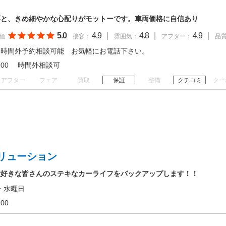
応と、きめ細やかな心配りがモットーです。車両価格に自信あり
5.0
4.9
|
4.8
|
4.9
|
価
接客：
雰囲気：
アフター：
品
 時間外予約相談可能 お気軽にお電話下さい。
 17:00 時間外相談可
アフター
フェア
買取
保証
整備
クチコミ
クー
リューション
大好きな皆さんのステキなカーライフをバックアップします！！
・水曜日
19:00