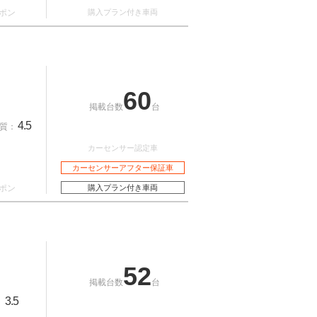
ポン
購入プラン付き車両
60
掲載台数
台
4.5
質：
カーセンサー認定車
カーセンサーアフター保証車
ポン
購入プラン付き車両
52
掲載台数
台
3.5
：