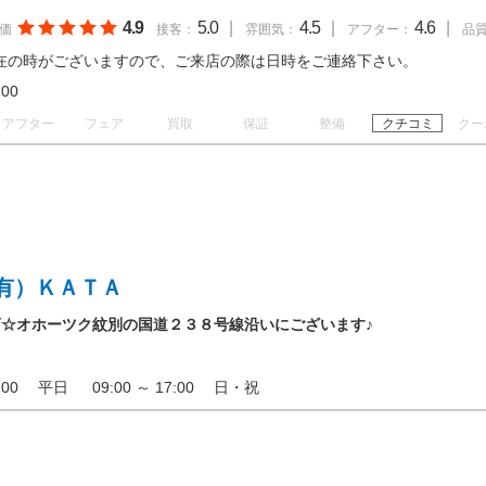
4.9
5.0
|
4.5
|
4.6
|
価
接客：
雰囲気：
アフター：
品
在の時がございますので、ご来店の際は日時をご連絡下さい。
18:00
アフター
フェア
買取
保証
整備
クチコミ
クー
有）ＫＡＴＡ
☆オホーツク紋別の国道２３８号線沿いにございます♪
19:00 平日 09:00 ～ 17:00 日・祝