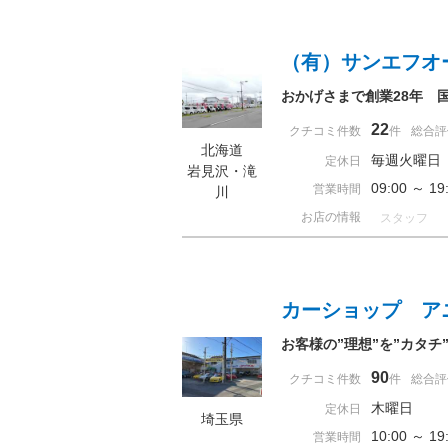
（有）サンエフオ
おかげさまで創業28年 国
22
クチコミ件数
件
総合評
北海道
毎週火曜日
定休日
岩見沢・滝
09:00 ～ 
営業時間
川
お店の情報
スタッフ
カーショップ ア
お客様の”理想”を”カタ
90
クチコミ件数
件
総合評
木曜日
定休日
埼玉県
10:00 ～ 
営業時間