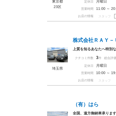
東京都
月曜日
定休日
23区
11:00 ～ 
営業時間
お店の情報
スタッフ
株式会社ＲＡＹ－
上質を知るあなたへ特別
3
クチコミ件数
件
総合評
月曜日
定休日
埼玉県
10:00 ～ 
営業時間
お店の情報
スタッフ
（有）はら
全国、遠方御納車承ります