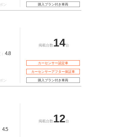
ポン
購入プラン付き車両
14
掲載台数
台
4.8
質：
カーセンサー認定車
カーセンサーアフター保証車
ポン
購入プラン付き車両
12
掲載台数
台
4.5
：