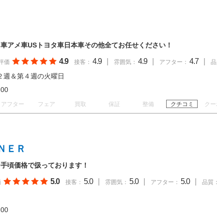
車アメ車USトヨタ車日本車その他全てお任せください！
4.9
4.9
|
4.9
|
4.7
|
評価
接客：
雰囲気：
アフター：
品
２週＆第４週の火曜日
19:00
アフター
フェア
買取
保証
整備
クチコミ
クー
ＮＥＲ
お手頃価格で扱っております！
5.0
5.0
|
5.0
|
5.0
|
価
接客：
雰囲気：
アフター：
品質
20:00