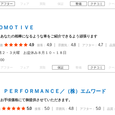
アフター
フェア
買取
保証
整備
クチコミ
クー
ＯＭＯＴＩＶＥ
 あなたの相棒になるような車をご紹介できるよう頑張ります
4.9
4.9
|
4.8
|
4.7
|
価
接客：
雰囲気：
アフター：
品
第２・３火曜 お盆休み８月１０～１８日
20:00
アフター
フェア
買取
保証
整備
クチコミ
クー
 ＰＥＲＦＯＲＭＡＮＣＥ／（株）エムワード
をお手頃価格にて御提供させていただきます。
5.0
5.0
|
4.8
|
5.0
|
価
接客：
雰囲気：
アフター：
品質