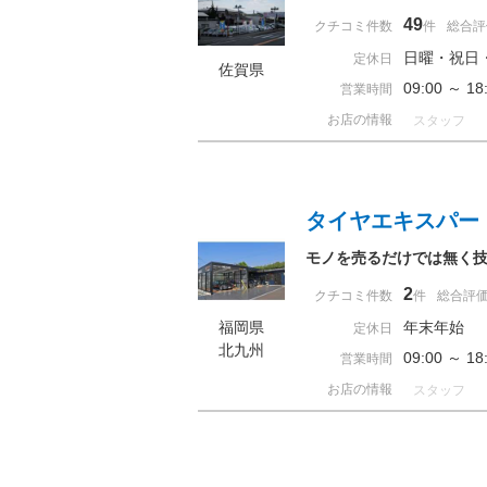
49
クチコミ件数
件
総合評
日曜・祝日
定休日
佐賀県
09:00 ～ 
営業時間
お店の情報
スタッフ
タイヤエキスパー
モノを売るだけでは無く技
2
クチコミ件数
件
総合評
福岡県
年末年始
定休日
北九州
09:00 ～ 
営業時間
お店の情報
スタッフ