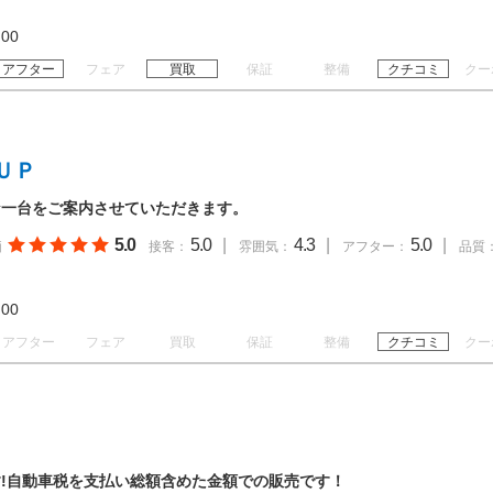
20:00
アフター
フェア
買取
保証
整備
クチコミ
クー
ＵＰ
な一台をご案内させていただきます。
5.0
5.0
|
4.3
|
5.0
|
価
接客：
雰囲気：
アフター：
品質
19:00
アフター
フェア
買取
保証
整備
クチコミ
クー
!自動車税を支払い総額含めた金額での販売です！