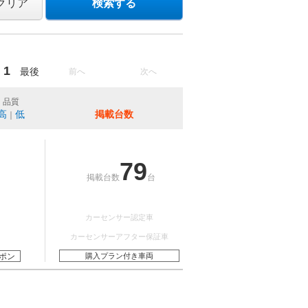
クリア
検索する
1
最後
前へ
次へ
品質
高
低
掲載台数
｜
79
掲載台数
台
カーセンサー認定車
カーセンサーアフター保証車
ポン
購入プラン付き車両