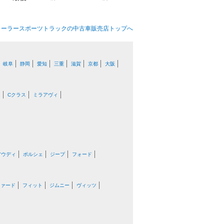
ローラースポーツトラックの中古車販売店トップへ
岐阜
静岡
愛知
三重
滋賀
京都
大阪
ラ
Cクラス
ミラアヴィ
アウディ
ポルシェ
ジープ
フォード
ファード
フィット
ジムニー
ヴィッツ