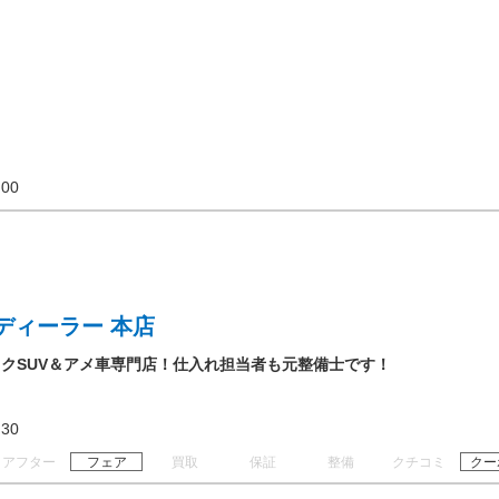
19:00
ディーラー 本店
クSUV＆アメ車専門店！仕入れ担当者も元整備士です！
19:30
アフター
フェア
買取
保証
整備
クチコミ
クー