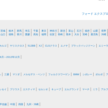
フォード エクスプ
茨城
栃木
群馬
埼玉
千葉
東京
神奈川
新潟
富山
石川
福井
山梨
長野
山口
徳島
香川
愛媛
高知
福岡
佐賀
長崎
熊本
大分
宮崎
鹿児島
沖縄
カルゴ
ヤリスクロス
512BB
XJ
CLSクラス
エメヤ
ブラックバッジドーン
エミー
月～2012年12月
ル
三菱
マツダ
メルセデス・ベンツ
フォルクスワーゲン
BMW
シボレー
ボルボ
ッセイ
プリウス
エスティマ
セルシオ
キューブ
エルグランド
マーチ
ミラ
アル
甲信越
中国
四国
九州・沖縄