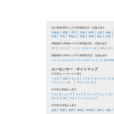
他の都道府県から中古車両販売店・店舗を探す
北海道
青森
岩手
宮城
秋田
山形
福島
兵庫
奈良
和歌山
鳥取
島根
岡山
広島
掲載物件の車種から中古車両販売店・店舗を探す
GT
トナーレ
ノバ
ステルヴィオ
ATS
エス
掲載物件のFMCから中古車両販売店・店舗を探す
フォード エクスプローラースポーツトラック 2007年06
カーセンサー・サイトマップ
中古車をメーカーから探す
トヨタ
日産
ホンダ
スズキ
ダイハツ
スバ
プジョー
いすゞ
アルファロメオ
中古車を車種から探す
ワゴンR
ムーヴ
ライフ
ステップワゴン
オデ
セレナ
bB
アルト
パジェロミニ
中古車を地域から探す
全国
関東
関西
東海
北海道
東北
北陸・