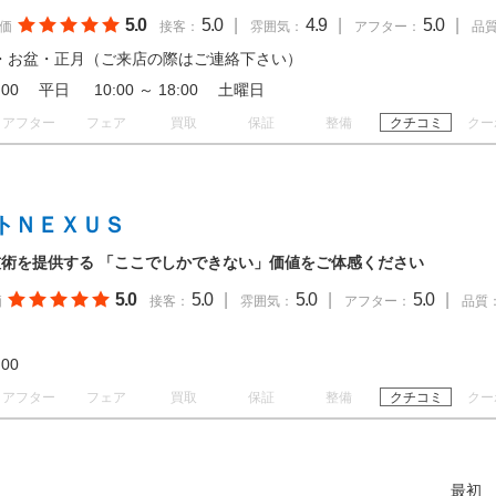
5.0
5.0
|
4.9
|
5.0
|
価
接客：
雰囲気：
アフター：
品
・お盆・正月（ご来店の際はご連絡下さい）
18:00 平日 10:00 ～ 18:00 土曜日
アフター
フェア
買取
保証
整備
クチコミ
クー
トＮＥＸＵＳ
術を提供する 「ここでしかできない」価値をご体感ください
5.0
5.0
|
5.0
|
5.0
|
価
接客：
雰囲気：
アフター：
品質
18:00
アフター
フェア
買取
保証
整備
クチコミ
クー
最初