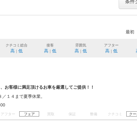
条件
最初
クチコミ総合
接客
雰囲気
アフター
高
低
高
低
高
低
高
低
｜
｜
｜
｜
り、お客様に満足頂けるお車を厳選してご提供！！
８／１４まで夏季休業。
19:00
アフター
フェア
買取
保証
整備
クチコミ
クー