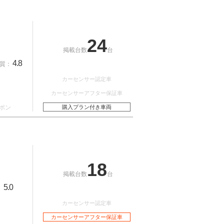
24
掲載台数
台
4.8
質：
カーセンサー認定車
カーセンサーアフター保証車
ポン
購入プラン付き車両
18
掲載台数
台
5.0
：
カーセンサー認定車
カーセンサーアフター保証車