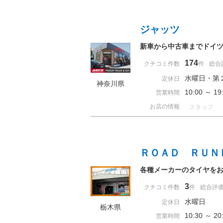
ジャッツ
新車から中古車までドイツ
174
クチコミ件数
件
総合
水曜日・第
定休日
神奈川県
10:00 ～ 
営業時間
お店の情報
スタッフ
ＲＯＡＤ ＲＵＮ
各種メーカーのタイヤを
3
クチコミ件数
件
総合評
水曜日
定休日
栃木県
10:30 ～ 
営業時間