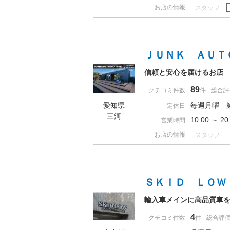
お店の情報
スタッフ
ＪＵＮＫ ＡＵＴ
信頼と安心を届けるお店
89
クチコミ件数
件
総合評
愛知県
毎週月曜 
定休日
三河
10:00 ～ 
営業時間
お店の情報
スタッフ
ＳＫｉＤ ＬＯＷ
輸入車メインに高品質車
4
クチコミ件数
件
総合評