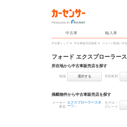
中古車
輸入車
中古車トップ
>
中古車販売店検索
>
フォード取扱い中
フォード エクスプローラー
所在地から中古車販売店を探す
地域
選択する
市区町村
掲載物件から中古車販売店を探す
エクスプローラースポ
メーカー
モデル・
ーツ...
車名
グレード