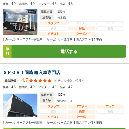
4.9
4.9
4.8
4.8
接客：
雰囲気：
アフター：
品質：
130
掲載台数
台
所在地
熊本県
スタッフ
アフター
フェア
買取
保証
整備
クチコミ
クーポン
カーセンサーアフター保証車
カーセンサー認定車
購入プラン付き車両
無
電話する
料
ＳＰＯＲＴ岡崎 輸入車専門店
4.7
（クチコミ件数：
45
件）
総合評価
4.8
4.9
4.8
4.7
接客：
雰囲気：
アフター：
品質：
127
掲載台数
台
所在地
愛知県 三河
スタッフ
アフター
フェア
買取
保証
整備
クチコミ
クーポン
カーセンサーアフター保証車
カーセンサー認定車
購入プラン付き車両