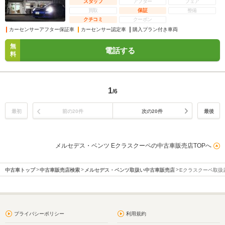
スタッフ
アフター
フェア
買取
保証
整備
クチコミ
クーポン
カーセンサーアフター保証車
カーセンサー認定車
購入プラン付き車両
無
電話する
料
1
/6
最初
前の20件
次の20件
最後
メルセデス・ベンツ Eクラスクーペの中古車販売店TOPへ
中古車トップ
中古車販売店検索
メルセデス・ベンツ取扱い中古車販売店
Eクラスクーペ取扱
プライバシーポリシー
利用規約