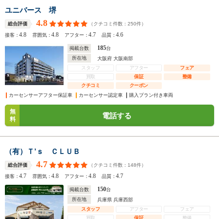
ユニバース 堺
4.8
（クチコミ件数：
250
件）
総合評価
4.8
4.8
4.7
4.6
接客：
雰囲気：
アフター：
品質：
185
掲載台数
台
所在地
大阪府 大阪南部
スタッフ
アフター
フェア
買取
保証
整備
クチコミ
クーポン
カーセンサーアフター保証車
カーセンサー認定車
購入プラン付き車両
無
電話する
料
（有）Ｔ’ｓ ＣＬＵＢ
4.7
（クチコミ件数：
148
件）
総合評価
4.7
4.8
4.8
4.7
接客：
雰囲気：
アフター：
品質：
150
掲載台数
台
所在地
兵庫県 兵庫西部
スタッフ
アフター
フェア
買取
保証
整備