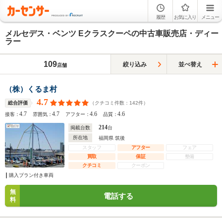
履歴
お気に入り
メニュー
メルセデス・ベンツ Eクラスクーペの中古車販売店・ディー
ラー
109
絞り込み
並べ替え
店舗
（株）くるま村
4.7
（クチコミ件数：
142
件）
総合評価
4.7
4.7
4.6
4.6
接客：
雰囲気：
アフター：
品質：
214
掲載台数
台
所在地
福岡県 筑後
スタッフ
アフター
フェア
買取
保証
整備
クチコミ
クーポン
購入プラン付き車両
無
電話する
料