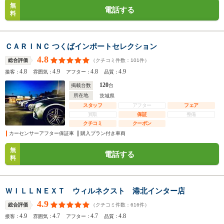
無
電話する
料
ＣＡＲＩＮＣ つくばインポートセレクション
4.8
（クチコミ件数：
101
件）
総合評価
4.8
4.9
4.8
4.9
接客：
雰囲気：
アフター：
品質：
120
掲載台数
台
所在地
茨城県
スタッフ
アフター
フェア
買取
保証
整備
クチコミ
クーポン
カーセンサーアフター保証車
購入プラン付き車両
無
電話する
料
ＷＩＬＬＮＥＸＴ ウィルネクスト 港北インター店
4.9
（クチコミ件数：
616
件）
総合評価
4.9
4.7
4.7
4.8
接客：
雰囲気：
アフター：
品質：