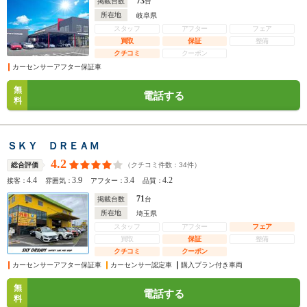
73
掲載台数
台
所在地
岐阜県
スタッフ
アフター
フェア
買取
保証
整備
クチコミ
クーポン
カーセンサーアフター保証車
無
電話する
料
ＳＫＹ ＤＲＥＡＭ
4.2
（クチコミ件数：
34
件）
総合評価
4.4
3.9
3.4
4.2
接客：
雰囲気：
アフター：
品質：
71
掲載台数
台
所在地
埼玉県
スタッフ
アフター
フェア
買取
保証
整備
クチコミ
クーポン
カーセンサーアフター保証車
カーセンサー認定車
購入プラン付き車両
無
電話する
料