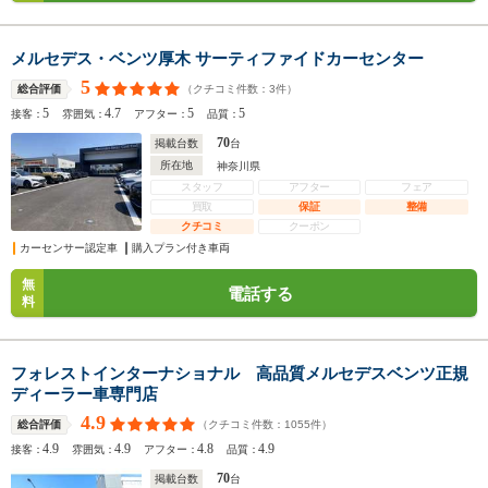
メルセデス・ベンツ厚木 サーティファイドカーセンター
5
（クチコミ件数：
3
件）
総合評価
5
4.7
5
5
接客：
雰囲気：
アフター：
品質：
70
掲載台数
台
所在地
神奈川県
スタッフ
アフター
フェア
買取
保証
整備
クチコミ
クーポン
カーセンサー認定車
購入プラン付き車両
無
電話する
料
フォレストインターナショナル 高品質メルセデスベンツ正規
ディーラー車専門店
4.9
（クチコミ件数：
1055
件）
総合評価
4.9
4.9
4.8
4.9
接客：
雰囲気：
アフター：
品質：
70
掲載台数
台