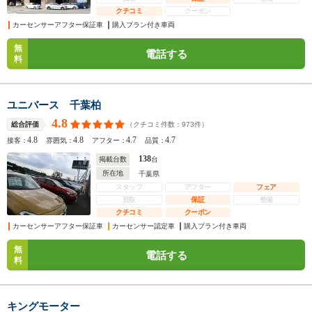
クチコミ
クーポン
カーセンサーアフター保証車
購入プラン付き車両
無
電話する
料
ユニバース 千葉柏
4.8
（クチコミ件数：
973
件）
総合評価
4.8
4.8
4.7
4.7
接客：
雰囲気：
アフター：
品質：
138
掲載台数
台
所在地
千葉県
スタッフ
アフター
フェア
買取
保証
整備
クチコミ
クーポン
カーセンサーアフター保証車
カーセンサー認定車
購入プラン付き車両
無
電話する
料
キングモーター