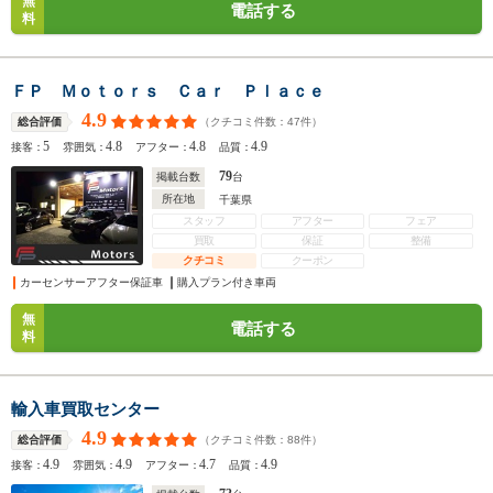
無
電話する
料
ＦＰ Ｍｏｔｏｒｓ Ｃａｒ Ｐｌａｃｅ
4.9
（クチコミ件数：
47
件）
総合評価
5
4.8
4.8
4.9
接客：
雰囲気：
アフター：
品質：
79
掲載台数
台
所在地
千葉県
スタッフ
アフター
フェア
買取
保証
整備
クチコミ
クーポン
カーセンサーアフター保証車
購入プラン付き車両
無
電話する
料
輸入車買取センター
4.9
（クチコミ件数：
88
件）
総合評価
4.9
4.9
4.7
4.9
接客：
雰囲気：
アフター：
品質：