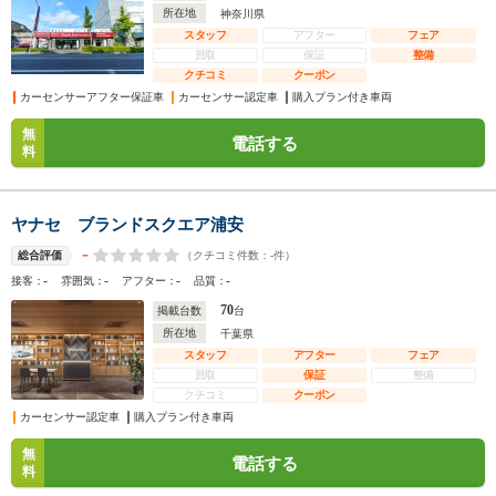
所在地
神奈川県
スタッフ
アフター
フェア
買取
保証
整備
クチコミ
クーポン
カーセンサーアフター保証車
カーセンサー認定車
購入プラン付き車両
無
電話する
料
ヤナセ ブランドスクエア浦安
-
（クチコミ件数：
-
件）
総合評価
-
-
-
-
接客：
雰囲気：
アフター：
品質：
70
掲載台数
台
所在地
千葉県
スタッフ
アフター
フェア
買取
保証
整備
クチコミ
クーポン
カーセンサー認定車
購入プラン付き車両
無
電話する
料