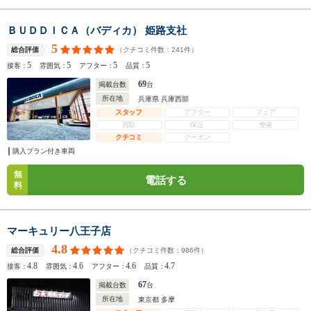
ＢＵＤＤＩＣＡ（バディカ） 姫路支社
5
（クチコミ件数：
241
件）
総合評価
5
5
5
5
接客：
雰囲気：
アフター：
品質：
69
掲載台数
台
所在地
兵庫県 兵庫西部
スタッフ
アフター
フェア
買取
保証
整備
クチコミ
クーポン
購入プラン付き車両
無
電話する
料
マーキュリー八王子店
4.8
（クチコミ件数：
986
件）
総合評価
4.8
4.6
4.6
4.7
接客：
雰囲気：
アフター：
品質：
67
掲載台数
台
所在地
東京都 多摩