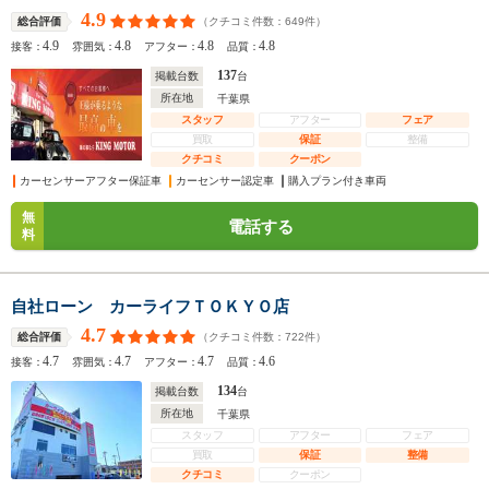
4.9
（クチコミ件数：
649
件）
総合評価
4.9
4.8
4.8
4.8
接客：
雰囲気：
アフター：
品質：
137
掲載台数
台
所在地
千葉県
スタッフ
アフター
フェア
買取
保証
整備
クチコミ
クーポン
カーセンサーアフター保証車
カーセンサー認定車
購入プラン付き車両
無
電話する
料
自社ローン カーライフＴＯＫＹＯ店
4.7
（クチコミ件数：
722
件）
総合評価
4.7
4.7
4.7
4.6
接客：
雰囲気：
アフター：
品質：
134
掲載台数
台
所在地
千葉県
スタッフ
アフター
フェア
買取
保証
整備
クチコミ
クーポン