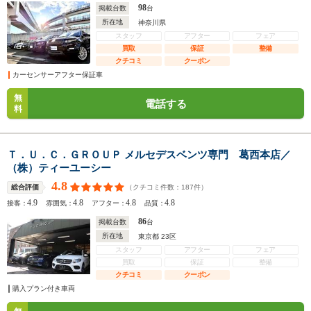
98
掲載台数
台
所在地
神奈川県
スタッフ
アフター
フェア
買取
保証
整備
クチコミ
クーポン
カーセンサーアフター保証車
無
電話する
料
Ｔ．Ｕ．Ｃ．ＧＲＯＵＰ メルセデスベンツ専門 葛西本店／
（株）ティーユーシー
4.8
（クチコミ件数：
187
件）
総合評価
4.9
4.8
4.8
4.8
接客：
雰囲気：
アフター：
品質：
86
掲載台数
台
所在地
東京都 23区
スタッフ
アフター
フェア
買取
保証
整備
クチコミ
クーポン
購入プラン付き車両