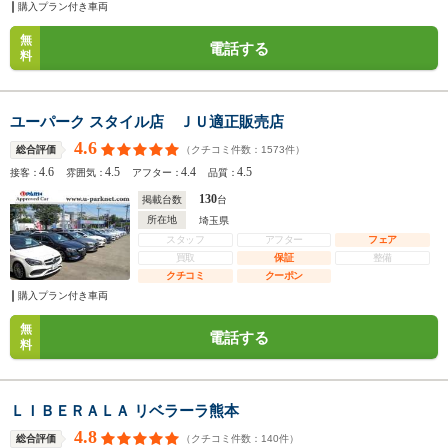
購入プラン付き車両
無
電話する
料
ユーパーク スタイル店 ＪＵ適正販売店
4.6
（クチコミ件数：
1573
件）
総合評価
4.6
4.5
4.4
4.5
接客：
雰囲気：
アフター：
品質：
130
掲載台数
台
所在地
埼玉県
スタッフ
アフター
フェア
買取
保証
整備
クチコミ
クーポン
購入プラン付き車両
無
電話する
料
ＬＩＢＥＲＡＬＡ リベラーラ熊本
4.8
（クチコミ件数：
140
件）
総合評価