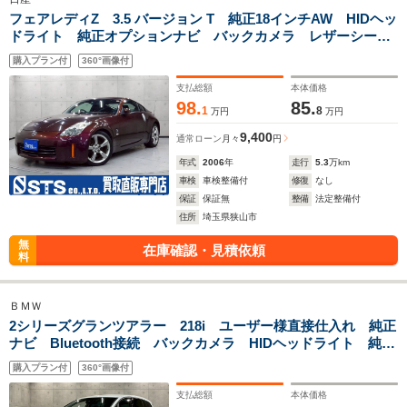
フェアレディZ 3.5 バージョン T 純正18インチAW HIDヘッ
ドライト 純正オプションナビ バックカメラ レザーシー
ト パワーシート シートヒーター 革巻きステアリング ス
購入プラン付
360°画像付
テアスイッチ BOSEスピーカー リモコンキー ETC車載器
支払総額
本体価格
98.
85.
1
8
万円
万円
9,400
通常ローン
月々
円
年式
2006
年
走行
5.3
万km
車検
車検整備付
修復
なし
保証
保証無
整備
法定整備付
住所
埼玉県狭山市
無
在庫確認・見積依頼
料
ＢＭＷ
2シリーズグランツアラー 218i ユーザー様直接仕入れ 純正
ナビ Bluetooth接続 バックカメラ HIDヘッドライト 純正
16インチAW ステアスイッチ オートクルーズ Aライト ド
購入プラン付
360°画像付
ラレコ Pスタート リモコンキー ETC車載器
支払総額
本体価格