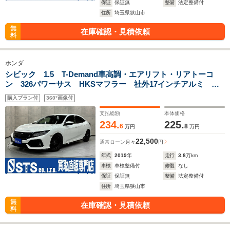
保証
保証無
整備
法定整備付
住所
埼玉県狭山市
無
在庫確認・見積依頼
料
ホンダ
シビック 1.5 T-Demand車高調・エアリフト・リアトーコ
ン 326パワーサス HKSマフラー 社外17インチアルミ 後
席モニター OP革シート・パワーシート・シートヒーター ト
購入プラン付
360°画像付
ランクオーディオ BT接続 ETC
支払総額
本体価格
234.
225.
6
8
万円
万円
22,500
通常ローン
月々
円
年式
2019
年
走行
3.8
万km
車検
車検整備付
修復
なし
保証
保証無
整備
法定整備付
住所
埼玉県狭山市
無
在庫確認・見積依頼
料