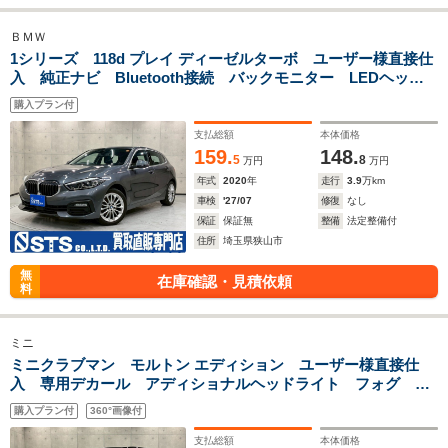
ＢＭＷ
1シリーズ 118d プレイ ディーゼルターボ ユーザー様直接仕
入 純正ナビ Bluetooth接続 バックモニター LEDヘッド
ライト フォグ 純正17インチAW パワーシート レーダー
購入プラン付
クルーズ 前後ドラレコ スマートキー 予備キー ETC車載
器
支払総額
本体価格
159.
148.
5
8
万円
万円
年式
2020
年
走行
3.9
万km
車検
'27/07
修復
なし
保証
保証無
整備
法定整備付
住所
埼玉県狭山市
無
在庫確認・見積依頼
料
ミニ
ミニクラブマン モルトン エディション ユーザー様直接仕
入 専用デカール アディショナルヘッドライト フォグ 純
正AW 純正ナビ バックモニター レザーシート シートヒ
購入プラン付
360°画像付
ーター レーダークルーズ ドラレコ スマートキー 予備キ
ー ETC車載器
支払総額
本体価格