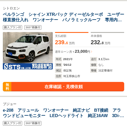
シトロエン
ベルランゴ シャイン XTRパック ディーゼルターボ ユーザー
様直接仕入れ ワンオーナー パノラミックルーフ 専用内外
装 純正ナビ バックモニター LEDライト フォグランプ
購入プラン付
360°画像付
純正17インチAW 両側スライド レーダークルーズ ドラレ
コ 予備キー ETC
支払総額
本体価格
239.
232.
6
8
万円
万円
23,000
通常ローン
月々
円
年式
2021
年
走行
3.1
万km
車検
'26/12
修復
なし
保証
保証無
整備
法定整備付
住所
埼玉県狭山市
無
在庫確認・見積依頼
料
プジョー
e-208 アリュール ワンオーナー 純正ナビ BT接続 アラ
ウンドビューモニター LEDヘッドライト 純正16AW 3Di-
cockpit ハーフレザーシート レーダークルーズ ドラレコ
購入プラン付
360°画像付
スマートキー ETC 充電ケーブル