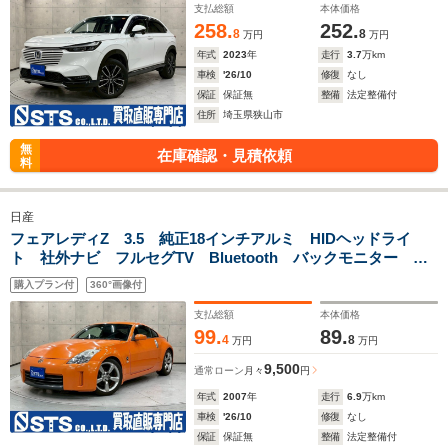
支払総額
本体価格
258.
252.
8
8
万円
万円
年式
2023
年
走行
3.7
万km
車検
'26/10
修復
なし
保証
保証無
整備
法定整備付
住所
埼玉県狭山市
無
在庫確認・見積依頼
料
日産
フェアレディZ 3.5 純正18インチアルミ HIDヘッドライ
ト 社外ナビ フルセグTV Bluetooth バックモニター シ
ートカバー momo革巻きステアリング 3連メーター ドラレ
購入プラン付
360°画像付
コ リモコンキー スペアキー ETC
支払総額
本体価格
99.
89.
4
8
万円
万円
9,500
通常ローン
月々
円
年式
2007
年
走行
6.9
万km
車検
'26/10
修復
なし
保証
保証無
整備
法定整備付