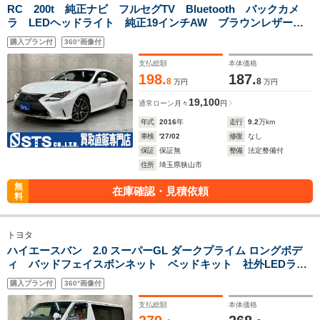
RC 200t 純正ナビ フルセグTV Bluetooth バックカメ
ラ LEDヘッドライト 純正19インチAW ブラウンレザーシ
ート パワーシート シートヒーター レーダークルーズ
購入プラン付
360°画像付
BSM スペアキー ETC車載器
支払総額
本体価格
198.
187.
8
8
万円
万円
19,100
通常ローン
月々
円
年式
2016
年
走行
9.2
万km
車検
'27/02
修復
なし
保証
保証無
整備
法定整備付
住所
埼玉県狭山市
無
在庫確認・見積依頼
料
トヨタ
ハイエースバン 2.0 スーパーGL ダークプライム ロングボデ
ィ バッドフェイスボンネット ベッドキット 社外LEDライ
ト 前後スポイラー 社外17インチAW ローダウン 両側パ
購入プラン付
360°画像付
ワスラ 社外ナビ フルセグTV BT接続 バックカメラ フ
リップダウン ドラレコ ETC
支払総額
本体価格