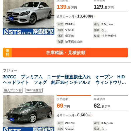
支払総額
本体価格
139.
129.
5
8
万円
万円
13,400
通常ローン
月々
円
年式
2014
年
走行
2.5
万km
車検
'27/10
修復
なし
保証
保証無
整備
法定整備付
住所
埼玉県狭山市
無
在庫確認・見積依頼
料
プジョー
307CC プレミアム ユーザー様直接仕入れ オープン HID
ヘッドライト フォグ 純正16インチアルミ ウィンドウリフ
レクター 純正ナビ デジタルTV レザーシート オートクル
購入プラン付
360°画像付
ーズ バックソナー リモコンキー ETC車載器
支払総額
本体価格
69
62.
8
万円
万円
6,600
通常ローン
月々
円
年式
2007
年
走行
3.5
万km
車検
'26/12
修復
なし