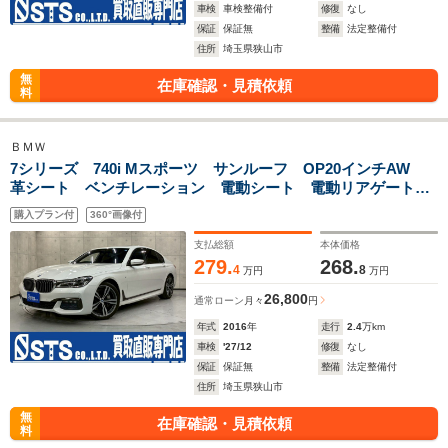
車検
車検整備付
修復
なし
保証
保証無
整備
法定整備付
住所
埼玉県狭山市
無
在庫確認・見積依頼
料
ＢＭＷ
7シリーズ 740i Mスポーツ サンルーフ OP20インチAW
革シート ベンチレーション 電動シート 電動リアゲート
純正ナビ フルセグTV BT接続 全周囲カメラ ハーマンカ
購入プラン付
360°画像付
ードン インテリジェントセーフティ スペアキー ETC
支払総額
本体価格
279.
268.
4
8
万円
万円
26,800
通常ローン
月々
円
年式
2016
年
走行
2.4
万km
車検
'27/12
修復
なし
保証
保証無
整備
法定整備付
住所
埼玉県狭山市
無
在庫確認・見積依頼
料