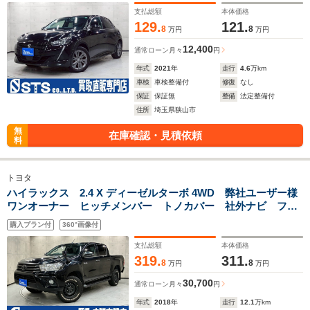
支払総額
本体価格
129.
121.
8
8
万円
万円
12,400
通常ローン
月々
円
年式
2021
年
走行
4.6
万km
車検
車検整備付
修復
なし
保証
保証無
整備
法定整備付
住所
埼玉県狭山市
無
在庫確認・見積依頼
料
トヨタ
ハイラックス 2.4 X ディーゼルターボ 4WD 弊社ユーザー様
ワンオーナー ヒッチメンバー トノカバー 社外ナビ フル
セグTV BT接続 バックモニター デジタルインナー 純正
購入プラン付
360°画像付
ホイル ホワイトレタータイヤ ドラレコ リモコンキー ス
ペアキー ETC
支払総額
本体価格
319.
311.
8
8
万円
万円
30,700
通常ローン
月々
円
年式
2018
年
走行
12.1
万km