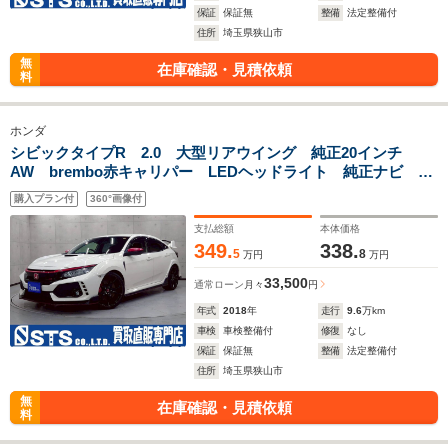
保証
保証無
整備
法定整備付
住所
埼玉県狭山市
無
在庫確認・見積依頼
料
ホンダ
シビックタイプR 2.0 大型リアウイング 純正20インチ
AW brembo赤キャリパー LEDヘッドライト 純正ナビ デ
ジタルTV Bluetooth接続 バックモニター ドラレコ ステ
購入プラン付
360°画像付
アスイッチ スマートキー ETC車載器
支払総額
本体価格
349.
338.
5
8
万円
万円
33,500
通常ローン
月々
円
年式
2018
年
走行
9.6
万km
車検
車検整備付
修復
なし
保証
保証無
整備
法定整備付
住所
埼玉県狭山市
無
在庫確認・見積依頼
料