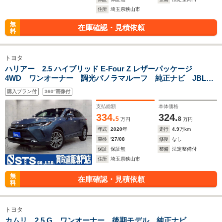
住所
埼玉県狭山市
無
在庫確認・見積依頼
料
トヨタ
ハリアー 2.5 ハイブリッド E-Four Z レザーパッケージ
4WD ワンオーナー 調光パノラマルーフ 純正ナビ JBLプ
レミアム フルセグTV BT接続 アラウンドビュー 黒×茶レ
購入プラン付
360°画像付
ザーシート シートヒーター デジタルインナー クルコン
ドラレコ 予備キー ETC車載器
支払総額
本体価格
334.
324.
5
8
万円
万円
年式
2020
年
走行
4.9
万km
車検
'27/08
修復
なし
保証
保証無
整備
法定整備付
住所
埼玉県狭山市
無
在庫確認・見積依頼
料
トヨタ
カムリ 2.5 G ワンオーナー 後期モデル 純正ナビ