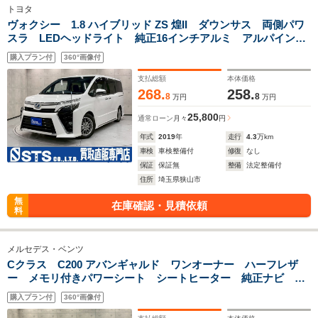
トヨタ
ヴォクシー 1.8 ハイブリッド ZS 煌II ダウンサス 両側パワ
スラ LEDヘッドライト 純正16インチアルミ アルパインナ
ビ・フリップダウンモニター フルセグTV バックカメラ シ
購入プラン付
360°画像付
ートヒーター オートクルーズ スマートキー スペアキー
ETC
支払総額
本体価格
268.
258.
8
8
万円
万円
25,800
通常ローン
月々
円
年式
2019
年
走行
4.3
万km
車検
車検整備付
修復
なし
保証
保証無
整備
法定整備付
住所
埼玉県狭山市
無
在庫確認・見積依頼
料
メルセデス・ベンツ
Cクラス C200 アバンギャルド ワンオーナー ハーフレザ
ー メモリ付きパワーシート シートヒーター 純正ナビ フ
ルセグTV Bluetooth接続 バックカメラ 純正AW 衝突軽
購入プラン付
360°画像付
減 クルコン ドラレコ スマートキー 予備キー ETC