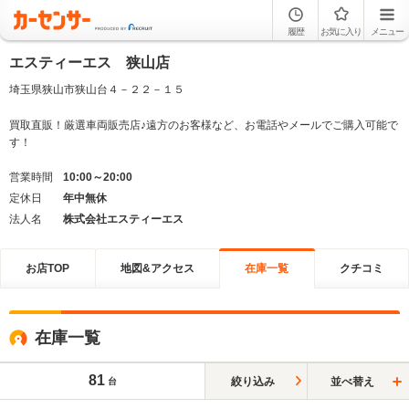
履歴
お気に入り
メニュー
エスティーエス 狭山店
埼玉県狭山市狭山台４－２２－１５
買取直販！厳選車両販売店♪遠方のお客様など、お電話やメールでご購入可能で
す！
営業時間
10:00～20:00
定休日
年中無休
法人名
株式会社エスティーエス
お店TOP
地図&アクセス
在庫一覧
クチコミ
在庫一覧
81
絞り込み
並べ替え
台