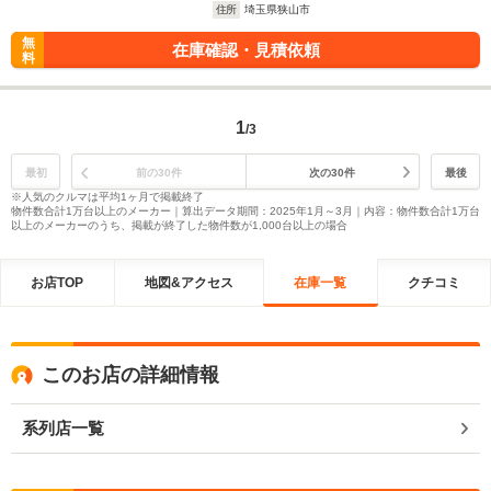
住所
埼玉県狭山市
無
在庫確認・見積依頼
料
1
/3
最初
前の30件
次の30件
最後
※人気のクルマは平均1ヶ月で掲載終了
物件数合計1万台以上のメーカー｜算出データ期間：2025年1月～3月｜内容：物件数合計1万台
以上のメーカーのうち、掲載が終了した物件数が1,000台以上の場合
お店TOP
地図&アクセス
在庫一覧
クチコミ
このお店の詳細情報
系列店一覧