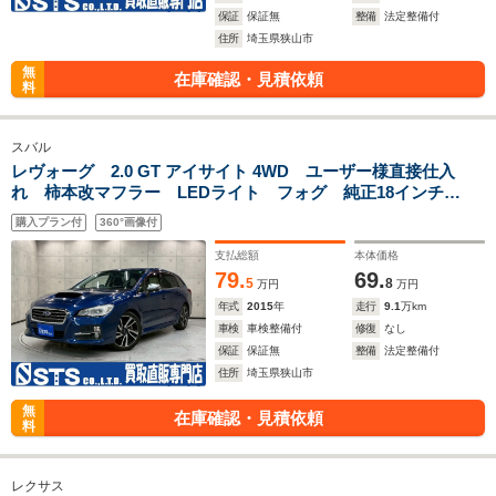
保証
保証無
整備
法定整備付
住所
埼玉県狭山市
無
在庫確認・見積依頼
料
スバル
レヴォーグ 2.0 GT アイサイト 4WD ユーザー様直接仕入
れ 柿本改マフラー LEDライト フォグ 純正18インチ
AW 社外ナビ フルセグTV Bluetooth パワーシート 革巻
購入プラン付
360°画像付
きステア レーダークルーズ ドラレコ スマートキー ETC
支払総額
本体価格
79.
69.
5
8
万円
万円
年式
2015
年
走行
9.1
万km
車検
車検整備付
修復
なし
保証
保証無
整備
法定整備付
住所
埼玉県狭山市
無
在庫確認・見積依頼
料
レクサス