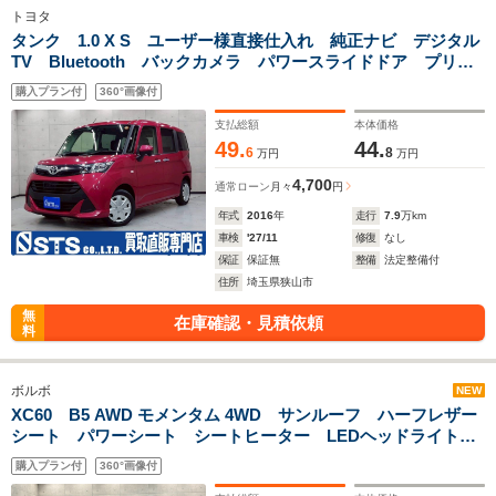
トヨタ
タンク 1.0 X S ユーザー様直接仕入れ 純正ナビ デジタル
TV Bluetooth バックカメラ パワースライドドア プリク
ラッシュ 障害物センサー 前後ドラレコ ステアリングスイ
購入プラン付
360°画像付
ッチ スマートキー スペアキー ETC
支払総額
本体価格
49.
44.
6
8
万円
万円
4,700
通常ローン
月々
円
年式
2016
年
走行
7.9
万km
車検
'27/11
修復
なし
保証
保証無
整備
法定整備付
住所
埼玉県狭山市
無
在庫確認・見積依頼
料
ボルボ
NEW
XC60 B5 AWD モメンタム 4WD サンルーフ ハーフレザー
シート パワーシート シートヒーター LEDヘッドライト
純正18インチAW 純正ナビ 地デジTV アラウンドビュー
購入プラン付
360°画像付
レーダークルーズ ドラレコ スマートキー 予備キー ETC