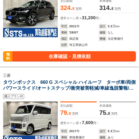
支払総額
本体価格
324.
314.
8
8
万円
万円
31,200
通常ローン
月々
円
年式
2021
年
走行
3.3
万km
車検
'28/07
修復
なし
保証
保証無
整備
法定整備付
住所
埼玉県狭山市
無
在庫確認・見積依頼
料
三菱
タウンボックス 660 G スペシャル ハイルーフ ターボ車/両側
パワースライド/オートステップ/衝突被害軽減/車線逸脱警報/後
退時ブレーキサポート/ハイビームアシスト/純正ナビ/フルセグ/
購入プラン付
バックカメラ/ETC/プッシュスタート/純正14インチAW
支払総額
本体価格
79.
75.
8
8
万円
万円
7,600
通常ローン
月々
円
年式
2017
年
走行
5.3
万km
車検
車検整備付
修復
あり