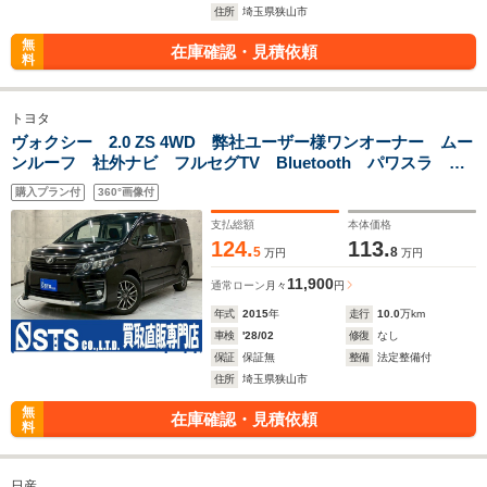
住所
埼玉県狭山市
無
在庫確認・見積依頼
料
トヨタ
ヴォクシー 2.0 ZS 4WD 弊社ユーザー様ワンオーナー ムー
ンルーフ 社外ナビ フルセグTV Bluetooth パワスラ 純
正16インチAW フォグランプ オートライト プッシュスタ
購入プラン付
360°画像付
ート スマートキー スペアキー ETC車載器
支払総額
本体価格
124.
113.
5
8
万円
万円
11,900
通常ローン
月々
円
年式
2015
年
走行
10.0
万km
車検
'28/02
修復
なし
保証
保証無
整備
法定整備付
住所
埼玉県狭山市
無
在庫確認・見積依頼
料
日産