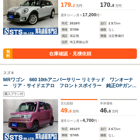
179.
170.
2
8
万円
万円
17,200
通常ローン
月々
円
年式
2018
年
走行
2.5
万km
車検
'27/09
修復
なし
保証
保証無
整備
法定整備付
住所
埼玉県狭山市
無
在庫確認・見積依頼
料
スズキ
MRワゴン 660 10thアニバーサリー リミテッド ワンオーナ
ー リア・サイドエアロ フロントスポイラー 純正OPガンメ
タ14AW ブラックルーフ テールガーニッシュ HIDライト
購入プラン付
社外ナビ パワーシート シートヒーター スマートキー
E/Gスターター
支払総額
本体価格
49.
46.
8
8
万円
万円
4,700
通常ローン
月々
円
年式
2012
年
走行
2.6
万km
車検
'27/05
修復
なし