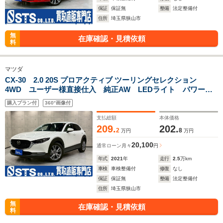
保証
保証無
整備
法定整備付
住所
埼玉県狭山市
無
在庫確認・見積依頼
料
マツダ
CX-30 2.0 20S プロアクティブ ツーリングセレクション
4WD ユーザー様直接仕入 純正AW LEDライト パワーバ
ックドア 純正ナビ フルセグTV アラウンドビュー パワー
購入プラン付
360°画像付
シート シートヒーター HUD ドラレコ ステアスイッチ・
ヒーター スマートキー ETC
支払総額
本体価格
209.
202.
2
8
万円
万円
20,100
通常ローン
月々
円
年式
2021
年
走行
2.5
万km
車検
車検整備付
修復
なし
保証
保証無
整備
法定整備付
住所
埼玉県狭山市
無
在庫確認・見積依頼
料