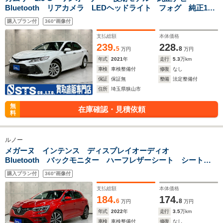
Bluetooth リアカメラ LEDヘッドライト フォグ 純正17
インチAW パワーシート ステアスイッチ レーダークルー
購入プラン付
360°画像付
ズ ドラレコ スマートキー ETC車載器
支払総額
本体価格
239.
228.
5
8
万円
万円
年式
2021
年
走行
5.3
万km
車検
車検整備付
修復
なし
保証
保証無
整備
法定整備付
住所
埼玉県狭山市
無
在庫確認・見積依頼
料
ルノー
メガーヌ インテンス ディスプレイオーディオ
Bluetooth バックモニター ハーフレザーシート シートヒ
ーター LEDヘッドライト フォグ 純正18インチAW レー
購入プラン付
360°画像付
ダークルーズ ドラレコ カードキー 予備キー ETC
支払総額
本体価格
184.
174.
6
8
万円
万円
年式
2022
年
走行
3.5
万km
車検
車検整備付
修復
なし