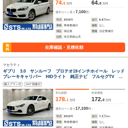
74.
64.
6
8
万円
万円
7,100
通常ローン
月々
円
年式
2016
年
走行
6.8
万km
車検
車検整備付
修復
なし
保証
保証無
整備
法定整備付
住所
埼玉県狭山市
無
在庫確認・見積依頼
料
マセラティ
ギブリ 3.0 サンルーフ プロテオ19インチホイール レッド
ブレーキキャリパー HIDライト 純正ナビ フルセグTV BT
接続 バックカメラ 赤革シート パワーシート シートヒー
購入プラン付
360°画像付
ター デジタルインナーミラー ETC
支払総額
本体価格
178.
172.
1
8
万円
万円
17,100
通常ローン
月々
円
年式
2015
年
走行
7.2
万km
車検
車検整備付
修復
なし
保証
保証無
整備
法定整備付