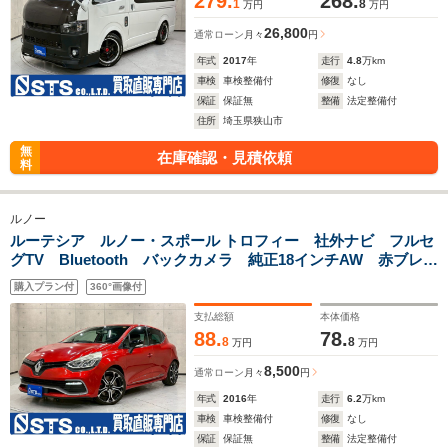
279.
268.
1
8
万円
万円
26,800
通常ローン
月々
円
年式
2017
年
走行
4.8
万km
車検
車検整備付
修復
なし
保証
保証無
整備
法定整備付
住所
埼玉県狭山市
無
在庫確認・見積依頼
料
ルノー
ルーテシア ルノー・スポール トロフィー 社外ナビ フルセ
グTV Bluetooth バックカメラ 純正18インチAW 赤ブレー
キキャリパー リアスポイラー デジタルインナーミラー パ
購入プラン付
360°画像付
ドルシフト クルコン クリアランスソナー ドラレコ ETC
支払総額
本体価格
88.
78.
8
8
万円
万円
8,500
通常ローン
月々
円
年式
2016
年
走行
6.2
万km
車検
車検整備付
修復
なし
保証
保証無
整備
法定整備付