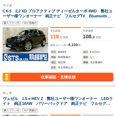
マツダ
CX-5 2.2 XD プロアクティブ ディーゼルターボ 4WD 弊社ユ
ーザー様ワンオーナー 純正ナビ フルセグTV Bluetooth接
続 サイド・バックモニター 純正AW シティブレーキ 障
購入プラン付
360°画像付
害物センサー レーダークルーズ アドバンストキー 予備キ
ー ETC車載器
支払総額
本体価格
119.
108.
5
8
万円
万円
8,100
通常ローン
月々
円
年式
2015
年
走行
5.1
万km
車検
車検整備付
修復
なし
保証
保証無
整備
法定整備付
住所
埼玉県狭山市
無
在庫確認・見積依頼
料
ホンダ
ヴェゼル 1.5 e:HEV Z 弊社ユーザー様ワンオーナー LEDラ
イト 純正18AW パワーバックドア 純正ナビ フルセグ
TV Bluetooth アラウンドビュー ハーフレザーシート シ
購入プラン付
360°画像付
ートヒーター ドラレコ スペアキー ETC