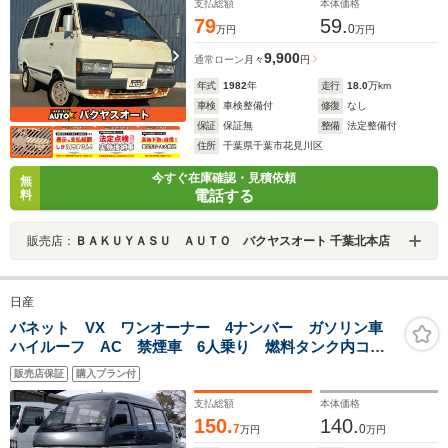
支払総額
本体価格
79
59.
0
万円
万円
9,900
通常ローン
月々
円
年式
1982
年
走行
18.0
万km
車検
車検整備付
修復
なし
保証
保証無
整備
法定整備付
住所
千葉県千葉市花見川区
今すぐ在庫確認・見積依頼
無
電話する
料
販売店：
ＢＡＫＵＹＡＳＵ ＡＵＴＯ バクヤスオート 千葉北本店
日産
バネット VX ワンオーナー 4ナンバー ガソリン車
ハイルーフ AC 禁煙車 6人乗り 燃料タンク内コー
ティング済 集中ドアロック パワステ 片側スライド
販売店保証
購入プラン付
ドア 積載600kg
支払総額
本体価格
150.
140.
7
0
万円
万円