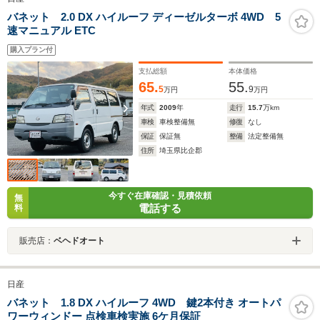
バネット 2.0 DX ハイルーフ ディーゼルターボ 4WD 5
速マニュアル ETC
購入プラン付
支払総額
本体価格
65.
55.
5
9
万円
万円
年式
2009
年
走行
15.7
万km
車検
車検整備無
修復
なし
保証
保証無
整備
法定整備無
住所
埼玉県比企郡
今すぐ在庫確認・見積依頼
無
電話する
料
販売店：
ベヘドオート
日産
バネット 1.8 DX ハイルーフ 4WD 鍵2本付き オートパ
ワーウィンドー 点検車検実施 6ケ月保証