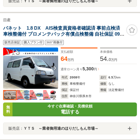
販売店：
ＹＴＳ ～業者御用達のほりだしもん市場～
日産
バネット 1.8 DX AIS検査員資格者確認済 事前点検済
車検整備付 プロメンテパック有償点検整備 自社保証 09保
証 カープレミア有償保証 業販可 左側スライドドア レベ
販売店保証
購入プラン付
360°画像付
ライザー エアバック
支払総額
本体価格
64
54.
0
万円
万円
5,300
通常ローン
月々
円
年式
2008
年
走行
6.5
万km
車検
車検整備付
修復
なし
保証
保証付
整備
法定整備付
住所
神奈川県厚木市
今すぐ在庫確認・見積依頼
無
電話する
料
販売店：
ＹＴＳ ～業者御用達のほりだしもん市場～