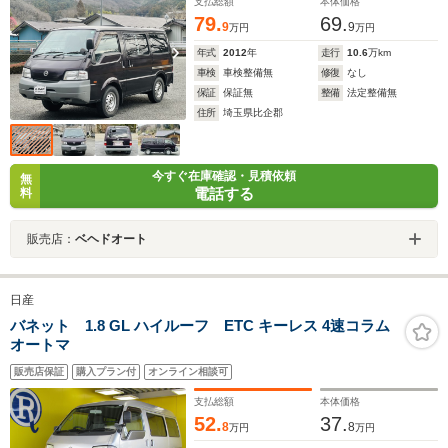
支払総額
本体価格
79.
69.
9
9
万円
万円
年式
2012
年
走行
10.6
万km
車検
車検整備無
修復
なし
保証
保証無
整備
法定整備無
住所
埼玉県比企郡
今すぐ在庫確認・見積依頼
無
電話する
料
販売店：
ベヘドオート
日産
バネット 1.8 GL ハイルーフ ETC キーレス 4速コラム
オートマ
販売店保証
購入プラン付
オンライン相談可
支払総額
本体価格
52.
37.
8
8
万円
万円