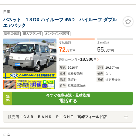
日産
バネット 1.8 DX ハイルーフ 4WD ハイルーフ ダブル
エアバック
販売店保証
購入プラン付
オンライン相談可
支払総額
本体価格
72.
55.
8
8
万円
万円
18,300
通常ローン
月々
円
年式
2016
年
走行
10.3
万km
車検
車検整備無
修復
なし
保証
保証付
整備
法定整備無
住所
群馬県高崎市
今すぐ在庫確認・見積依頼
無
電話する
料
販売店：
ＣＡＲ ＢＡＮＫ ＲＩＧＨＴ 高崎フィールド店
日産