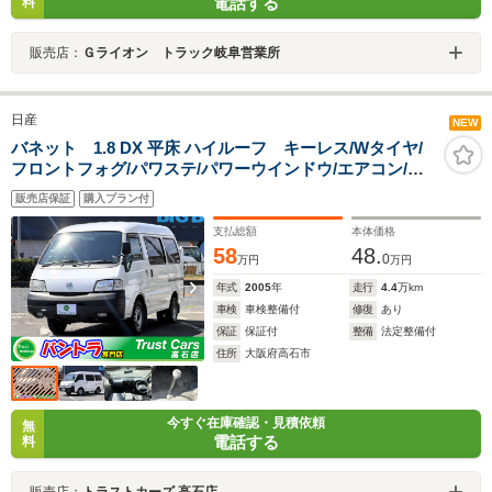
電話する
料
販売店：
Ｇライオン トラック岐阜営業所
日産
NEW
バネット 1.8 DX 平床 ハイルーフ キーレス/Wタイヤ/
フロントフォグ/パワステ/パワーウインドウ/エアコン/運
転席エアバック/スペアキー/最大積載量1000kg/荷室寸
販売店保証
購入プラン付
法 長さ211cm 幅146cm 高さ125cm
支払総額
本体価格
58
48.
0
万円
万円
年式
2005
年
走行
4.4
万km
車検
車検整備付
修復
あり
保証
保証付
整備
法定整備付
住所
大阪府高石市
今すぐ在庫確認・見積依頼
無
電話する
料
販売店：
トラストカーズ 高石店