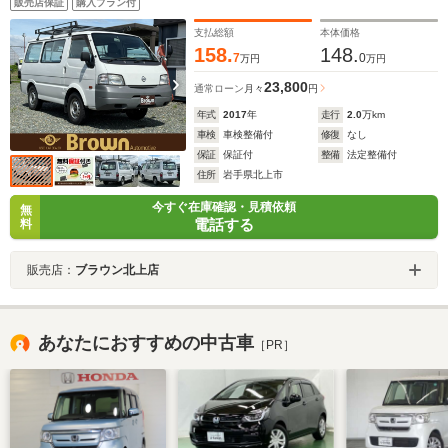
販売店保証
購入プラン付
支払総額
本体価格
158.
148.
7
0
万円
万円
23,800
通常ローン
月々
円
年式
2017
年
走行
2.0
万km
車検
車検整備付
修復
なし
保証
保証付
整備
法定整備付
住所
岩手県北上市
今すぐ在庫確認・見積依頼
無
電話する
料
販売店：
ブラウン北上店
あなたにおすすめの中古車
［PR］