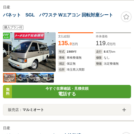
日産
バネット SGL パワステ Wエアコン 回転対座シート
購入プラン付
支払総額
本体価格
135.
119.
9
0
万円
万円
年式
1989
年
走行
8.0
万km
車検
車検整備無
修復
なし
保証
保証無
整備
法定整備無
住所
埼玉県入間郡
今すぐ在庫確認・見積依頼
無
電話する
料
販売店：
マルミオート
日産