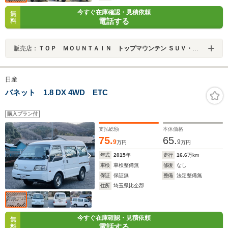
今すぐ在庫確認・見積依頼
無
電話する
料
販売店：
ＴＯＰ ＭＯＵＮＴＡＩＮ トップマウンテン ＳＵＶ・クロカン・キャンピングカー専門店
日産
バネット 1.8 DX 4WD ETC
購入プラン付
支払総額
本体価格
75.
65.
9
9
万円
万円
年式
2015
年
走行
16.6
万km
車検
車検整備無
修復
なし
保証
保証無
整備
法定整備無
住所
埼玉県比企郡
今すぐ在庫確認・見積依頼
無
電話する
料