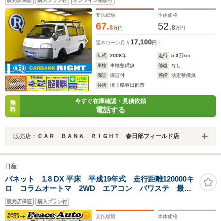
販売店保証
購入プラン付
オンライン相談可
支払総額
本体価格
67.
52.
8
8
万円
万円
17,100
通常ローン
月々
円
年式
2008
年
走行
5.3
万km
車検
車検整備無
修復
なし
保証
保証付
整備
法定整備無
住所
埼玉県春日部市
今すぐ在庫確認・見積依頼
無
電話する
料
販売店：
ＣＡＲ ＢＡＮＫ ＲＩＧＨＴ 春日部フィールド店
日産
バネット 1.8 DX 平床 平成19年式 走行距離120000キ
ロ コラムオートマ 2WD エアコン パワステ 最大
積載1000キロ 両側スライドドア リアダブルタイヤ
販売店保証
購入プラン付
ドラレコ 修復歴無し
支払総額
本体価格