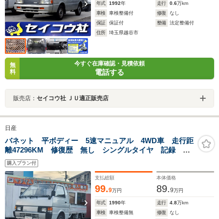
年式
1992
年
走行
0.6
万km
車検
車検整備付
修復
なし
保証
保証付
整備
法定整備付
住所
埼玉県越谷市
今すぐ在庫確認・見積依頼
無
電話する
料
販売店：
セイコウ社 ＪＵ適正販売店
日産
バネット 平ボディー 5速マニュアル 4WD車 走行距
離47296KM 修復歴 無し シングルタイヤ 記録 有
り 積載量750kg2
購入プラン付
支払総額
本体価格
99.
89.
9
9
万円
万円
年式
1990
年
走行
4.8
万km
車検
車検整備無
修復
なし