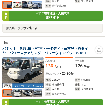
保証
保証付
整備
法定整備付
住所
岩手県北上市
今すぐ在庫確認・見積依頼
無
電話する
料
販売店：
ブラウン北上店
日産
バネット 0.85t積・AT車・平ボディ・三方開・Wタイ
ヤ パワーステアリング パワーウィンドウ SRSエア
バッグ Wタイヤ 三方開 荷台内寸 L2476 W1601 H340
支払総額
本体価格
136.
126.
5
5
万円
万円
20,200
通常ローン
月々
円
年式
2001
年
走行
8.5
万km
車検
車検整備付
修復
なし
保証
保証無
整備
法定整備付
住所
岐阜県大垣市
今すぐ在庫確認・見積依頼
無