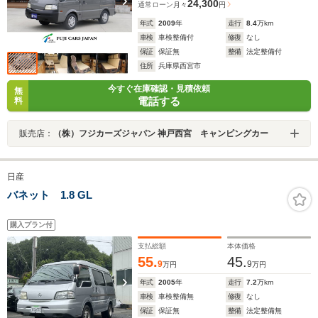
24,300
通常ローン
月々
円
年式
2009
年
走行
8.4
万km
車検
車検整備付
修復
なし
保証
保証無
整備
法定整備付
住所
兵庫県西宮市
今すぐ在庫確認・見積依頼
無
電話する
料
販売店：
（株）フジカーズジャパン 神戸西宮 キャンピングカー
日産
バネット 1.8 GL
購入プラン付
支払総額
本体価格
55.
45.
9
9
万円
万円
年式
2005
年
走行
7.2
万km
車検
車検整備無
修復
なし
保証
保証無
整備
法定整備無