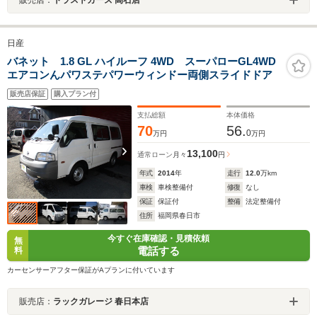
日産
バネット 1.8 GL ハイルーフ 4WD スーパローGL4WD
エアコンんパワステパワーウィンドー両側スライドドア
販売店保証
購入プラン付
支払総額
本体価格
70
56.
0
万円
万円
13,100
通常ローン
月々
円
年式
2014
年
走行
12.0
万km
車検
車検整備付
修復
なし
保証
保証付
整備
法定整備付
住所
福岡県春日市
今すぐ在庫確認・見積依頼
無
電話する
料
カーセンサーアフター保証がAプランに付いています
販売店：
ラックガレージ 春日本店