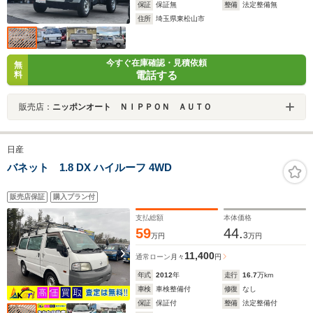
保証
保証無
整備
法定整備無
住所
埼玉県東松山市
今すぐ在庫確認・見積依頼
無
電話する
料
販売店：
ニッポンオート ＮＩＰＰＯＮ ＡＵＴＯ
日産
バネット 1.8 DX ハイルーフ 4WD
販売店保証
購入プラン付
支払総額
本体価格
59
44.
3
万円
万円
11,400
通常ローン
月々
円
年式
2012
年
走行
16.7
万km
車検
車検整備付
修復
なし
保証
保証付
整備
法定整備付