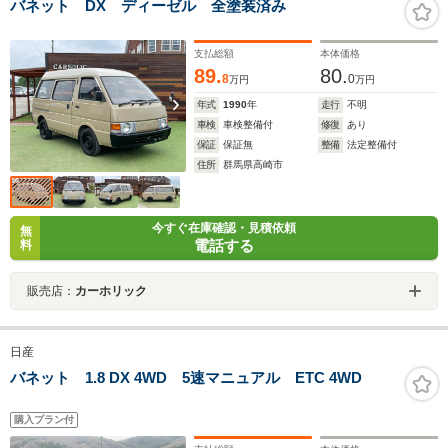
バネット DX ディーゼル 全塗装済み
支払総額
本体価格
89.
80.
8
0
万円
万円
年式
1990
年
走行
不明
車検
車検整備付
修復
あり
保証
保証無
整備
法定整備付
住所
群馬県高崎市
今すぐ在庫確認・見積依頼
無
電話する
料
販売店：
カーホリック
日産
バネット 1.8 DX 4WD 5速マニュアル ETC 4WD
購入プラン付