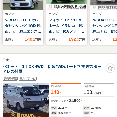
ホンダ
ホンダ
ホンダ
N-BOX 660 G L ホン
フィット 1.5 e:HEV
N-BOX 660 
ダセンシング 4WD 純
ホーム ドラレコ 純
センシング 
正ナビ 純正エンス
正ナビ Rカメラ ブ
純正ナビ ET
タ 純正前後ドラレ
ルートゥース
クカメラ ア
149
192
1
総額：
.2
万円
総額：
.3
万円
総額：
コ フルセグ リアカ
ブクルーズコ
メラ シートヒータ
ル Bluetoo
ー 夏冬タイヤSET
USB TV 
日産
ETC
イビーム LE
ライト スマ
バネット 1.8 DX 4WD 切替4WD/オートマ/中古スタッ
ドレス付属
(2個) 横滑
置 オートラ
販売店保証
購入プラン付
支払総額
本体価格
143
133.
0
万円
万円
21,500
通常ローン
月々
円
年式
2015
年
走行
6.3
万km
車検
車検整備付
修復
なし