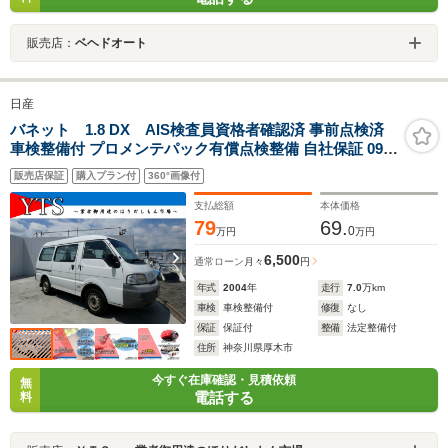
販売店：
ベヘドオート
日産
バネット 1.8 DX AIS検査員資格者確認済 事前点検済
車検整備付 プロメンテパック有償点検整備 自社保証 09保
証 カープレミア有償保証 業販可 運転席エアバッグ ETC
販売店保証
購入プラン付
360°画像付
ラジオオーディオ
支払総額
本体価格
79
69.
0
万円
万円
6,500
通常ローン
月々
円
年式
2004
年
走行
7.0
万km
車検
車検整備付
修復
なし
保証
保証付
整備
法定整備付
住所
神奈川県厚木市
今すぐ在庫確認・見積依頼
無
電話する
料