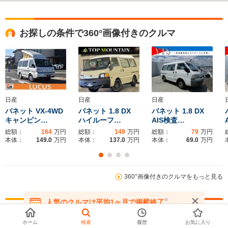
排気量
1596～1973cc
1998cc
1494～14
お探しの条件で360°画像付きのクルマ
駆動方式
FR
FR、4WD
FR、4WD
日産
日産
日産
バネット VX-4WD
バネット 1.8 DX
バネット 1.8 DX
キャンピン…
ハイルーフ…
AIS検査…
総額：
164
万円
総額：
149
万円
総額：
79
万円
本体：
149.0
万円
本体：
137.0
万円
本体：
69.0
万円
360°画像付きのクルマをもっと見る
※
人気のクルマは平均1ヶ月で掲載終了
在庫が無くなる前にお問い合わせください
バネットの基本情報
ホーム
検索
履歴
お気に入り