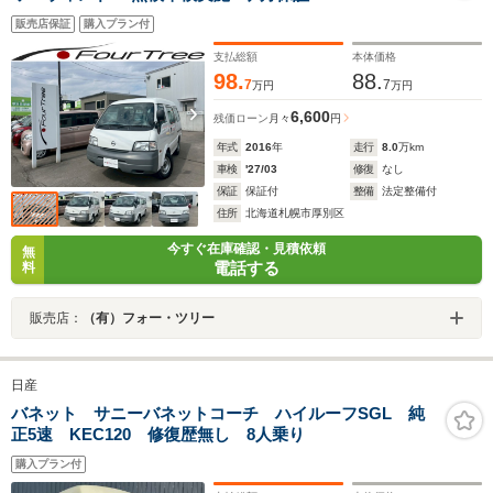
販売店保証
購入プラン付
支払総額
本体価格
98.
88.
7
7
万円
万円
6,600
残価ローン
月々
円
年式
2016
年
走行
8.0
万km
車検
'27/03
修復
なし
保証
保証付
整備
法定整備付
住所
北海道札幌市厚別区
今すぐ在庫確認・見積依頼
無
電話する
料
販売店：
（有）フォー・ツリー
日産
バネット サニーバネットコーチ ハイルーフSGL 純
正5速 KEC120 修復歴無し 8人乗り
購入プラン付