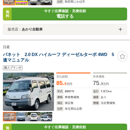
住所
秋田県にかほ市
今すぐ在庫確認・見積依頼
無
電話する
料
販売店：
あかり自動車
日産
バネット 2.0 DX ハイルーフ ディーゼルターボ 4WD 5
速マニュアル
購入プラン付
支払総額
本体価格
85.
75.
9
9
万円
万円
年式
2007
年
走行
7.0
万km
車検
車検整備無
修復
あり
保証
保証無
整備
法定整備無
住所
埼玉県比企郡
今すぐ在庫確認・見積依頼
無