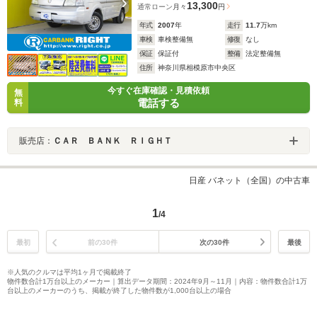
13,300
通常ローン
月々
円
年式
2007
年
走行
11.7
万km
車検
車検整備無
修復
なし
保証
保証付
整備
法定整備無
住所
神奈川県相模原市中央区
今すぐ在庫確認・見積依頼
無
電話する
料
販売店：
ＣＡＲ ＢＡＮＫ ＲＩＧＨＴ
日産 バネット（全国）の中古車
1
/4
最初
前の30件
次の30件
最後
※人気のクルマは平均1ヶ月で掲載終了
物件数合計1万台以上のメーカー｜算出データ期間：2024年9月～11月｜内容：物件数合計1万
台以上のメーカーのうち、掲載が終了した物件数が1,000台以上の場合