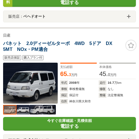
電話する
料
販売店：
ベヘドオート
日産
バネット 2.0ディーゼルターボ 4WD 5ドア DX
5MT NOx・PM適合
販売店保証
購入プラン付
支払総額
本体価格
65.
45.
3
0
万円
万円
年式
2008
年
走行
16.7
万km
車検
車検整備無
修復
なし
保証
保証付
整備
法定整備無
住所
神奈川県大和市
今すぐ在庫確認・見積依頼
電話する