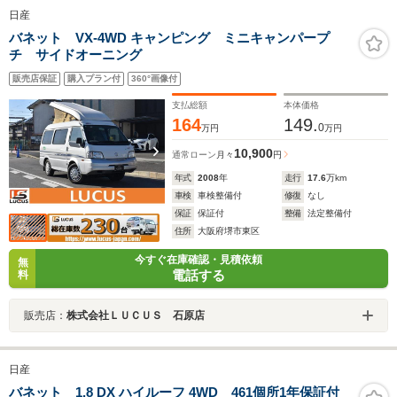
日産
バネット VX-4WD キャンピング ミニキャンパープ
チ サイドオーニング
販売店保証
購入プラン付
360°画像付
支払総額
本体価格
164
149.
0
万円
万円
10,900
通常ローン
月々
円
年式
2008
年
走行
17.6
万km
車検
車検整備付
修復
なし
保証
保証付
整備
法定整備付
住所
大阪府堺市東区
今すぐ在庫確認・見積依頼
無
電話する
料
販売店：
株式会社ＬＵＣＵＳ 石原店
日産
バネット 1.8 DX ハイルーフ 4WD 461個所1年保証付