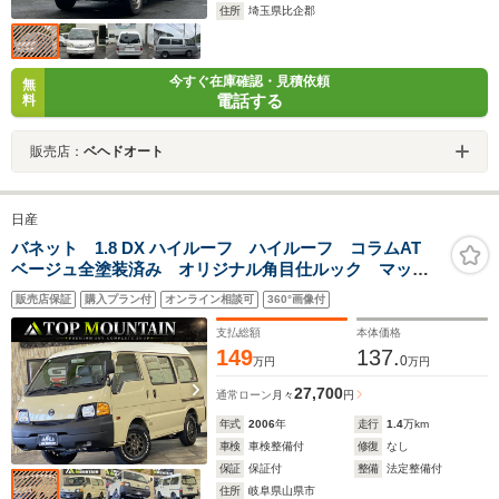
住所
埼玉県比企郡
今すぐ在庫確認・見積依頼
無
電話する
料
販売店：
ベヘドオート
日産
バネット 1.8 DX ハイルーフ ハイルーフ コラムAT
ベージュ全塗装済み オリジナル角目仕ルック マッド
クロスレンジャー14インチ TOYOオープンカントリー
販売店保証
購入プラン付
オンライン相談可
360°画像付
RTタイヤ エアコン
支払総額
本体価格
149
137.
0
万円
万円
27,700
通常ローン
月々
円
年式
2006
年
走行
1.4
万km
車検
車検整備付
修復
なし
保証
保証付
整備
法定整備付
住所
岐阜県山県市