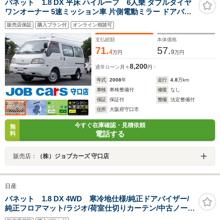
バネット 1.8 DX 平床 ハイルーフ 6人乗 ダブルタイヤ
ワンオーナー 5速ミッション車 片側電動ミラー ドアバイ
ザー パワーウインドウ スライドドア 荷室仕切りカーテン
販売店保証
購入プラン付
オンライン相談可
CD再生 点検記録簿
支払総額
本体価格
71.
57.
4
9
万円
万円
8,200
通常ローン
月々
円
年式
2008
年
走行
4.8
万km
車検
車検整備付
修復
なし
保証
保証付
整備
法定整備付
住所
大阪府守口市
今すぐ在庫確認・見積依頼
無
電話する
料
販売店：
（株）ジョブカーズ 守口店
日産
バネット 1.8 DX 4WD 寒冷地仕様/純正ドアバイザー/
純正フロアマット/ラジオ/荷室仕切りカーテン/中古ノーマ
ルタイヤ付属