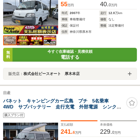
55
40.
0
万円
万円
年式
2007
年
走行
12.0
万km
車検
車検整備付
修復
なし
保証
保証付
整備
法定整備付
住所
神奈川県厚木市
今すぐ在庫確認・見積依頼
無
電話する
料
販売店：
株式会社ピースオート 厚木本店
日産
バネット キャンピングカー広島 プチ 5名乗車
4WD サブバッテリー 走行充電 外部電源 シンク
冷蔵庫 メモリーナビ ETC バックカメラ ポップア
購入プラン付
ップルーフ 8ナンバー 左側スライドドア キャンピン
グカー
支払総額
本体価格
241.
229.
6
0
万円
万円