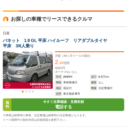
ドア数
4～5ドア
4ドア
5ドア
全高
全高
全
お探しの車種でリースできるクルマ
1.85m
1.84m～1.98m
1.
日産
バネット 1.8 GL 平床 ハイルーフ リアダブルタイヤ
全幅
全幅
全
サイズ
平床 3/6人乗り
1.7m
1.63m～1.69m
1.
全長
全長
(全長x全幅x全高)
4.32m
4.23m～4.48m
4.
月額（
48
ヵ月リースの場合）
2.
84
万円
頭金
0
円
ボーナス払いなし
ホイールベース
ホイールベース
ホイー
年式
2009
年
走行
6.5
万km
-m
-m
車検
車検整備付
修復
なし
保証
保証付
整備
法定整備付
11.4～12.
住所
東京都多摩市
└市街地:9
今すぐ在庫確認・見積依頼
無
10.4km/L
WLTCモード
電話する
料
-
-
└郊外:11.
燃費
13.2km/L
※車検は納車時の車検、法定整備は納車時の法定整備となります。
└高速道路:
リース期間中の契約内容は詳細画面を参照下さい。
13.4km/L