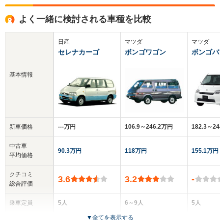
よく一緒に検討される車種を比較
日産
マツダ
マツダ
セレナカーゴ
ボンゴワゴン
ボンゴバ
基本情報
新車価格
‐‐‐万円
106.9～246.2万円
182.3～2
中古車
90.3万円
118万円
155.1万円
平均価格
クチコミ
3.6
3.2
-
総合評価
乗車定員
5人
6～9人
5人
▼
全てを表示する