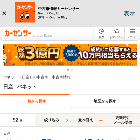
中古車情報カーセンサー
表示
Recruit Co., Ltd.
無料 － Google Play
履歴
お気に入り
メニュー
バネット（日産）の中古車・中古車情報
日産 バネット
一覧から探す
地図から探す
更新時に
92
絞り込み
並べ替え
台
メール受信
日産