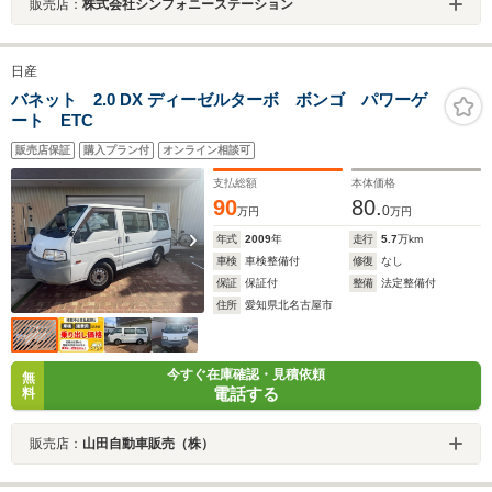
販売店：
株式会社シンフォニーステーション
日産
バネット 2.0 DX ディーゼルターボ ボンゴ パワーゲ
ート ETC
販売店保証
購入プラン付
オンライン相談可
支払総額
本体価格
90
80.
0
万円
万円
年式
2009
年
走行
5.7
万km
車検
車検整備付
修復
なし
保証
保証付
整備
法定整備付
住所
愛知県北名古屋市
今すぐ在庫確認・見積依頼
無
電話する
料
販売店：
山田自動車販売（株）