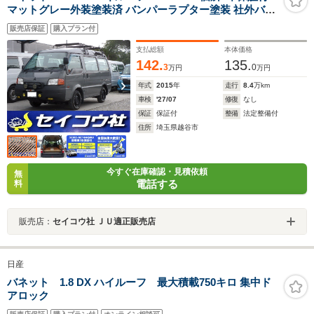
マットグレー外装塗装済 バンパーラプター塗装 社外バン
パーガード フォグランプ ハンガーバー 記録簿8枚 5D 2人
販売店保証
購入プラン付
荷室ウッド加工 オープンカントリータイヤ AC Wエアバ
ック ABS PSPW 積載950kg
支払総額
本体価格
142.
135.
3
0
万円
万円
年式
2015
年
走行
8.4
万km
車検
'27/07
修復
なし
保証
保証付
整備
法定整備付
住所
埼玉県越谷市
今すぐ在庫確認・見積依頼
無
電話する
料
販売店：
セイコウ社 ＪＵ適正販売店
日産
バネット 1.8 DX ハイルーフ 最大積載750キロ 集中ド
アロック